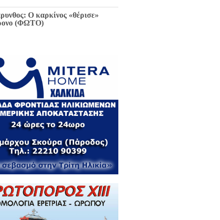
ρυνθος: Ο καρκίνος «θέρισε»
ρονο (ΦΩΤΟ)
ιαφθορά στη Χαλκίδα έχει
ελθόν και μέλλον / Αποκλειστικά
 EviaZoom.gr: Η ένορκη κατάθεση
ην Εισαγγελέα Χαλκίδας:
εφθαρμένοι στη Χαλκίδα όλοι οι
κούντες δημόσιοι λειτουργοί...»
ΓΡΑΦΑ)
ά την Χαλκίδα έμεινε χωρίς νερό
 το Βασιλικό λόγω ξανά νέας
κτης βλάβης...
 Κωνσταντοπούλου για σκάνδαλο
κλοπών: «Να κληθεί ο Εισαγγελέας
 Αρείου Πάγου Κ. Τζαβέλλας στην
τροπή Θεσμών και Διαφάνειας της
λής»