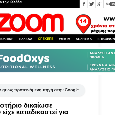
υ EviaZoom.gr
νέα
 κόσμο
Χαλκίδα και όλη την Εύβοια
ΟΠΕΚΕΠΕ
ΠΟΛΙΤΙΚΗ
ΕΛΛΑΔΑ
WEBTV
ΑΘΛΗΤΙΚΑ
ΕΠΙΚΟΙΝΩΝ
πό την Ελλάδα
.gr ως προτεινόμενη πηγή στην Google
στήριο δικαίωσε
ίχε καταδικαστεί για