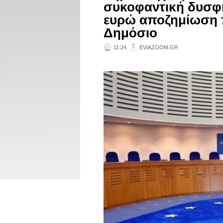
συκοφαντική δυσφή
ευρώ αποζημίωση π
Δημόσιο
11:24
EVIAZOOM.GR