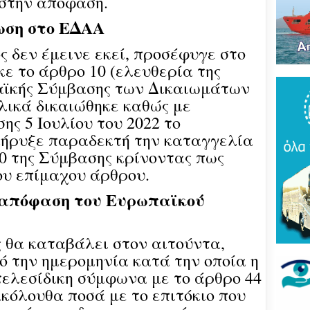
στην απόφαση.
Του
τρό
ωση στο ΕΔΑΑ
νέο
πύρ
(ΦΩ
ς δεν έμεινε εκεί, προσέφυγε στο
ε το άρθρο 10 (ελευθερία της
Βάκ
αϊκής Σύμβασης των Δικαιωμάτων
συν
λικά δικαιώθηκε καθώς με
μοίρ
Παν
ης 5 Ιουλίου του 2022 το
έδρ
κήρυξε παραδεκτή την καταγγελία
10 της Σύμβασης κρίνοντας πως
Ανε
υ επίμαχου άρθρου.
Σαρ
«Τρ
μπα
 απόφαση του Ευρωπαϊκού
στό
"εν
 θα καταβάλει στον αιτούντα,
Βελ
ό την ημερομηνία κατά την οποία η
κρά
Αρε
ελεσίδικη σύμφωνα με το άρθρο 44
παρ
ακόλουθα ποσά με το επιτόκιο που