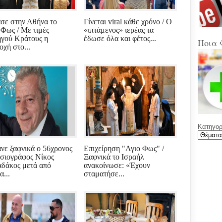
Στα
Βοιω
Κρή
σε στην Αθήνα το
Γίνεται viral κάθε χρόνο / Ο
 Φως / Με τιμές
«ιπτάμενος» ιερέας τα
γού Κράτους η
έδωσε όλα και φέτος...
(Sup
Ποια 
οχή στο...
Ένω
Ολυ
ΑΕΚ
Νέε
Φύλ
την 
Κατηγορί
Γελά
Ξαφ
παρ
νε ξαφνικά ο 56χρονος
Επιχείρηση "Αγιο Φως" /
για
σιογράφος Νίκος
Ξαφνικά το Ισραήλ
ρου
δάκος μετά από
ανακοίνωσε: «Έχουν
μετά
α...
σταματήσε...
υπο
με χ
καθ
αντι