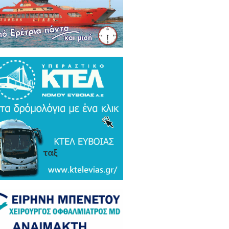
ρκικά ΜΜΕ: Συναγερμός και
μος σε Ελλάδα και Ισραήλ για τον
 Τουρκικό υπερσύχρονο βαλιστικό
αυλο με βεληνεκές 6.000 χιλιομέτρα
ΤΟ & ΒΙΝΤΕΟ)
α Gate: Την περίμεναν στη
εδρίαση λογοδοσίας και αυτή
αζε μετάλλια και έβλεπε τον
αθηναϊκό στο μπάσκετ / Τα άδεια
ανα της ξεφτίλας! (ΦΩΤΟ)
ξάρτητος βουλευτής Γιάννης
ακιώτης στο EviaZoom.gr:
ιτοκοσμικό το κράτος δικαίου στην
νανία του Μητσοτάκη, στο
χαστρο του καθεστώτος όσο ποτέ οι
οχλητικοί" δημοσιογράφοι...»
όπουλος: «Εάν τυχόν υπήρχε
τος δικαίου ο Εισαγγελέας του
ίου Πάγου θα έπρεπε να τιμωρηθεί
αδειγματικά...»