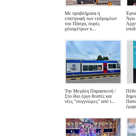
Με προβλήματα η
Έφτα
επιστροφή των εκδρομέων
Άγιο
του Πάσχα, ουρές
Αρχη
χιλιομέτρων κ...
υποδ
Την Μεγάλη Παρασκευή /
Πέθα
Στο ίδιο έργο θεατές και
δημο
νέες "συγγνώμες" από τ...
Παπα
έμφρ