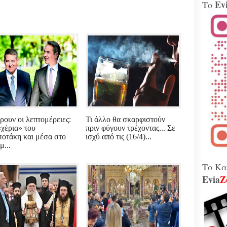
Ev
Το
Βίν
μοτ
240 
Παλ
Θήβ
Τα 
Κοβέ
Μητ
εκτ
GAT
μετ
Γεω
ρουν οι λεπτομέρειες:
Τι άλλο θα σκαρφιστούν
Αδε
«χέρια» του
πριν φύγουν τρέχοντας... Σε
κάν
οτάκη και μέσα στο
ισχύ από τις (16/4)...
διά
μ...
το 
που
λειτ
Το Κα
Evia
Z
Χιόν
αυτό
σφο
Ελλ
περ