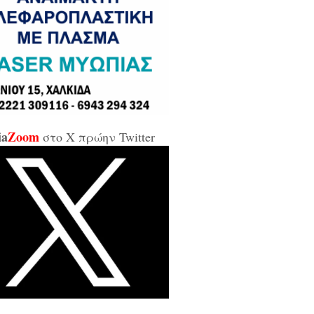
σε και σε εμένα μπάρμπα...»
κίδα: Άρον άρον την κοπάνησε η
ικήτρια της ΔΥΠΑ από το
αρτωλό» Επιμελητήριο Εύβοιας /
αν προσβλητική, ειρωνική και
ιωτική προς τους εργαζόμενους...»
ia
Zoom
στο X πρώην Twitter
οι της αντιπολίτευσης για τις νέες
καλύψεις: «Ο εισαγγελέας
βέλλας αθώωσε και τον εαυτό του,
απάτησε βάναυσα το ήδη
οποιημένο κράτος δικαίου με μία
ξικοματική διάταξη, θα κληθούν
 να λογοδοτήσουν και πρωτίστως ο
υθύνων και αυτού του εγκλήματος
ητσοτάκης...»
κίδα: Δείτε ζωντανά την κίνηση
 Παλαιά Γέφυρα (LIVE ΕΙΚΟΝΑ)