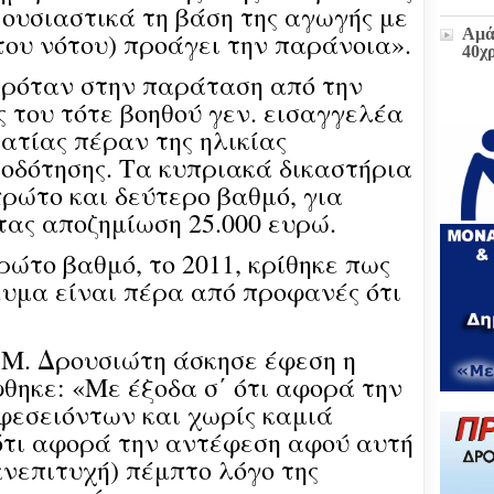
ά ουσιαστικά τη βάση της αγωγής με
Αμά
του νότου) προάγει την παράνοια».
40χ
ρόταν στην παράταση από την
ς του τότε βοηθού γεν. εισαγγελέα
Η δ
ατίας πέραν της ηλικίας
παρ
οδότησης. Τα κυπριακά δικαστήρια
στο
πρώ
πρώτο και δεύτερο βαθμό, για
«Δι
διοι
τας αποζημίωση 25.000 ευρώ.
(ΕΓ
ώτο βαθμό, το 2011, κρίθηκε πως
ευμα είναι πέρα από προφανές ότι
Μετ
και
έκτα
 Μ. Δρουσιώτη άσκησε έφεση η
Ζωή
θηκε: «Με έξοδα σ΄ ότι αφορά την
υπο
φεσειόντων και χωρίς καμιά
του
Επι
 ότι αφορά την αντέφεση αφού αυτή
Βου
ανεπιτυχή) πέμπτο λόγο της