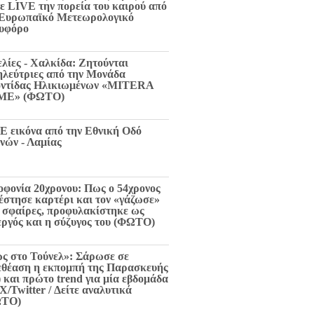
τε LIVE την πορεία του καιρού από
 Ευρωπαϊκό Μετεωρολογικό
υφόρο
ελίες - Χαλκίδα: Ζητούνται
ηλεύτριες από την Μονάδα
ντίδας Ηλικιωμένων «MITERA
ME» (ΦΩΤΟ)
E εικόνα από την Εθνική Οδό
νών - Λαμίας
οφονία 20χρονου: Πως ο 54χρονος
 έστησε καρτέρι και τον «γάζωσε»
6 σφαίρες, προφυλακίστηκε ως
εργός και η σύζυγος του (ΦΩΤΟ)
ς στο Τούνελ»: Σάρωσε σε
εθέαση η εκπομπή της Παρασκευής
) και πρώτο trend για μία εβδομάδα
X/Twitter / Δείτε αναλυτικά
ΩΤΟ)