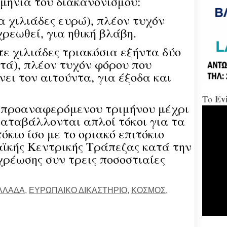
ομηνία του διακανονισμού:
«Δώ
κα χιλιάδες ευρώ), πλέον τυχόν
ρεωθεί, για ηθική βλάβη.
Χαλ
ντε χιλιάδες τριακόσια εξήντα δύο
Διο
τά), πλέον τυχόν φόρου που
«αμ
«Ήτ
ει τον αιτούντα, για έξοδα και
απαξ
Ev
Το
Μύδρ
ου προαναφερόμενου τριμήνου μέχρι
απο
καταβάλλονται απλοί τόκοι για τα
Τζα
κατ
κιο ίσο με το οριακό επιτόκιο
κακ
ϊκής Κεντρικής Τράπεζας κατά την
πρα
για
χρέωσης συν τρεις ποσοστιαίες
διε
κ.Μ
ΛΛΑΔΑ
,
ΕΥΡΩΠΑΙΚΟ ΔΙΚΑΣΤΗΡΙΟ
,
ΚΟΣΜΟΣ
,
Χαλ
στη