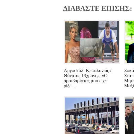
ΔΙΑΒΑΣΤΕ ΕΠΙΣΗΣ:
Αργοστόλι Κεφαλονιάς /
Σοκά
Θάνατος 19χρονης: «Ο
Στα 
αρσιβαρίστας μου είχε
Μητσ
ρίξε...
Μαξί