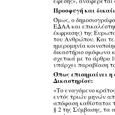
έφεσης», αναφέρεται 
Προσφυγή και δικαί
Όμως, ο δημοσιογράφο
ΕΔΑΑ και επικαλέστηκ
έκφρασης) της Ευρωπ
του Ανθρώπου. Και τε
ημερομηνία κοινοποίησ
δικαστήριο ομόφωνα 
σχετικά με το άρθρο 
υπάρχει παραβίαση το
Όπως επισημαίνει η
Δικαστηρίου:
«Το εναγόμενο κράτος
εντός τριών μηνών απ
απόφαση καθίσταται τ
§ 2 της Σύμβασης, τα 