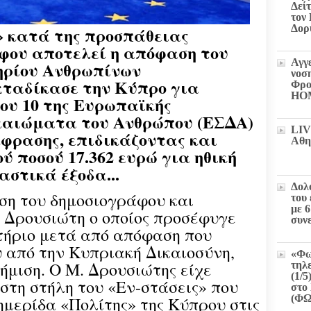
Δεί
τον
Δορ
» κατά της προσπάθειας
φου αποτελεί η απόφαση του
Αγγ
ηρίου Ανθρωπίνων
νοσ
ταδίκασε την Κύπρο για
Φρο
HO
ου 10 της Ευρωπαϊκής
καιώματα του Ανθρώπου (ΕΣΔΑ)
LIV
κφρασης, επιδικάζοντας και
Αθη
ύ ποσού 17.362 ευρώ για ηθική
αστικά έξοδα...
Δολ
εση του δημοσιογράφου και
του
με 
Δρουσιώτη ο οποίος προσέφυγε
συν
τήριο μετά από απόφαση που
υ από την Κυπριακή Δικαιοσύνη,
«Φω
ήμιση. Ο Μ. Δρουσιώτης είχε
τηλ
(1/5
στη στήλη του «Εν-στάσεις» που
στο 
(Φ
ημερίδα «Πολίτης» της Κύπρου στις