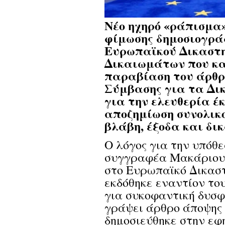
Νέο ηχηρό «ράπισμα
φίμωσης δημοσιογρά
Ευρωπαϊκού Δικαστ
Δικαιωμάτων που κα
παραβίαση του άρθρ
Σύμβασης για τα Δι
για την ελευθερία έ
αποζημίωση συνολικο
βλάβη, έξοδα και δικ
Ο λόγος για την υπόθ
συγγραφέα Μακάριου 
στο Ευρωπαϊκό Δικασ
εκδόθηκε εναντίον το
για συκοφαντική δυσφ
γράψει άρθρο άποψης 
δημοσιεύθηκε στην εφ