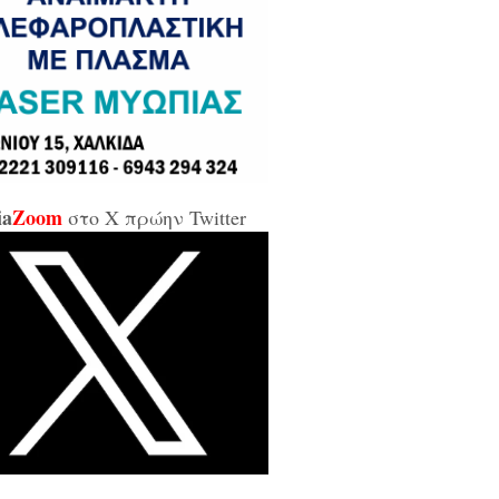
σε και σε εμένα μπάρμπα...»
κίδα: Άρον άρον την κοπάνησε η
ικήτρια της ΔΥΠΑ από το
αρτωλό» Επιμελητήριο Εύβοιας /
αν προσβλητική, ειρωνική και
ιωτική προς τους εργαζόμενους...»
ia
Zoom
στο X πρώην Twitter
οι της αντιπολίτευσης για τις νέες
καλύψεις: «Ο εισαγγελέας
βέλλας αθώωσε και τον εαυτό του,
απάτησε βάναυσα το ήδη
οποιημένο κράτος δικαίου με μία
ξικοματική διάταξη, θα κληθούν
 να λογοδοτήσουν και πρωτίστως ο
υθύνων και αυτού του εγκλήματος
ητσοτάκης...»
κίδα: Δείτε ζωντανά την κίνηση
 Παλαιά Γέφυρα (LIVE ΕΙΚΟΝΑ)