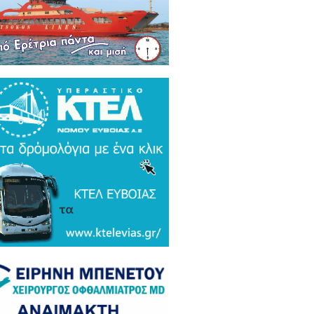
ρκικά ΜΜΕ: Συναγερμός και
μος σε Ελλάδα και Ισραήλ για τον
 Τουρκικό υπερσύχρονο βαλιστικό
αυλο με βεληνεκές 6.000 χιλιομέτρα
ΤΟ & ΒΙΝΤΕΟ)
α Gate: Την περίμεναν στη
εδρίαση λογοδοσίας και αυτή
αζε μετάλλια και έβλεπε τον
αθηναϊκό στο μπάσκετ / Τα άδεια
ανα της ξεφτίλας! (ΦΩΤΟ)
ξάρτητος βουλευτής Γιάννης
ακιώτης στο EviaZoom.gr:
ιτοκοσμικό το κράτος δικαίου στην
νανία του Μητσοτάκη, στο
χαστρο του καθεστώτος όσο ποτέ οι
οχλητικοί" δημοσιογράφοι...»
όπουλος: «Εάν τυχόν υπήρχε
τος δικαίου ο Εισαγγελέας του
ίου Πάγου θα έπρεπε να τιμωρηθεί
αδειγματικά...»