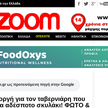
υ EviaZoom.gr
νέα
 κόσμο
Χαλκίδα και όλη την Εύβοια
ΟΠΕΚΕΠΕ
ΠΟΛΙΤΙΚΗ
ΕΛΛΑΔΑ
WEBTV
ΑΘΛΗΤΙΚΑ
ΕΠΙΚΟΙΝΩΝ
πό την Ελλάδα
.gr ως προτεινόμενη πηγή στην Google
 οργή για τον ταβερνιάρη που
λα αδέσποτο σκυλάκι! ΦΩΤΟ &