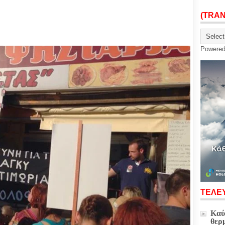
(TRA
Powere
ΤΕΛΕΥ
Καύ
θερ