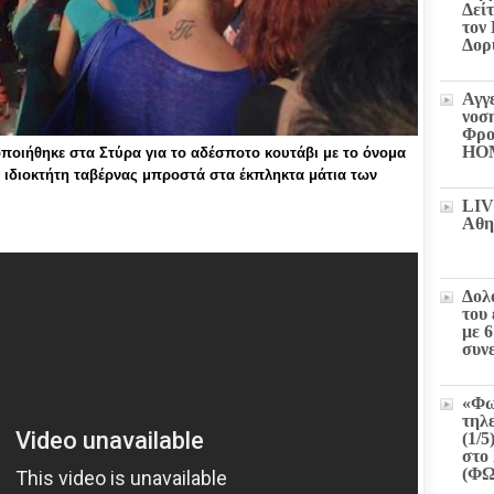
Δεί
τον
Δορ
Αγγ
νοσ
Φρο
HO
οιήθηκε στα Στύρα για το αδέσποτο κουτάβι με το όνομα
 ιδιοκτήτη ταβέρνας μπροστά στα έκπληκτα μάτια των
LIV
Αθη
Δολ
του
με 
συν
«Φω
τηλ
(1/5
στο 
(Φ