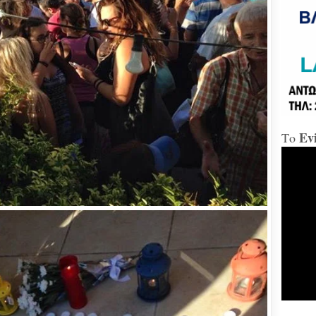
«Δώ
Χαλ
Διο
«αμ
«Ήτ
απαξ
Ev
Το
Μύδρ
απο
Τζα
κατ
κακ
πρα
για
διε
κ.Μ
Χαλ
στη