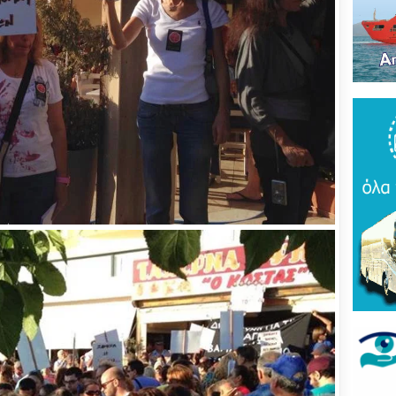
Του
τρό
νέο
πύρ
(ΦΩ
Βάκ
συν
μοίρ
Παν
έδρ
Ανε
Σαρ
«Τρ
μπα
στό
"εν
Βελ
κρά
Αρε
παρ