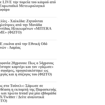
τε LIVE την πορεία του καιρού από
 Ευρωπαϊκό Μετεωρολογικό
υφόρο
ελίες - Χαλκίδα: Ζητούνται
ηλεύτριες από την Μονάδα
ντίδας Ηλικιωμένων «MITERA
ME» (ΦΩΤΟ)
E εικόνα από την Εθνική Οδό
νών - Λαμίας
οφονία 20χρονου: Πως ο 54χρονος
 έστησε καρτέρι και τον «γάζωσε»
6 σφαίρες, προφυλακίστηκε ως
εργός και η σύζυγος του (ΦΩΤΟ)
ς στο Τούνελ»: Σάρωσε σε
εθέαση η εκπομπή της Παρασκευής
) και πρώτο trend για μία εβδομάδα
X/Twitter / Δείτε αναλυτικά
ΩΤΟ)