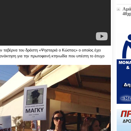
Αμά
40χ
Η δ
παρ
στο
πρώ
ν ταβέρνα του δράστη «Ψησταριά ο Κώστας» ο οποίος έχει
«Δι
αγανάκτηση για την πρωτοφανή κτηνωδία που υπέστη το άτυχο
διοι
(ΕΓ
Μετ
και
έκτα
Ζωή
υπο
του
Επι
Βου