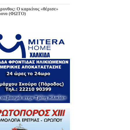
ρυνθος: Ο καρκίνος «θέρισε»
ρονο (ΦΩΤΟ)
ιαφθορά στη Χαλκίδα έχει
ελθόν και μέλλον / Αποκλειστικά
 EviaZoom.gr: Η ένορκη κατάθεση
ην Εισαγγελέα Χαλκίδας:
εφθαρμένοι στη Χαλκίδα όλοι οι
κούντες δημόσιοι λειτουργοί...»
ΓΡΑΦΑ)
ά την Χαλκίδα έμεινε χωρίς νερό
 το Βασιλικό λόγω ξανά νέας
κτης βλάβης...
 Κωνσταντοπούλου για σκάνδαλο
κλοπών: «Να κληθεί ο Εισαγγελέας
 Αρείου Πάγου Κ. Τζαβέλλας στην
τροπή Θεσμών και Διαφάνειας της
λής»