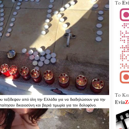
Ev
Το
Βίν
μοτ
240 
Παλ
Θήβ
Τα 
Κοβέ
Μητ
εκτ
GAT
μετ
Γεω
Αδε
κάν
διά
το 
που
λειτ
Το Κα
υ ταξίδεψαν από όλη την Ελλάδα για να διαδηλώσουν για την
Evia
Z
αίτησαν δικαιοσύνη και βαριά τιμωρία για τον δολοφόνο.
Χιόν
αυτό
σφο
Ελλ
περ