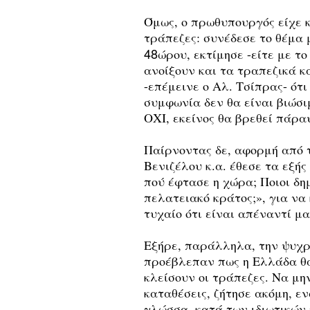
Όμως, ο πρωθυπουργός είχε κ
τράπεζες: συνέδεσε το θέμα 
48
ώρου, εκτίμησε -είτε με το
ανοίξουν και τα τραπεζικά 
-επέμεινε ο Αλ. Τσίπρας- ότ
συμφωνία δεν θα είναι βιώσι
ΟΧΙ, εκείνος θα βρεθεί πάρα
Παίρνοντας δε, αφορμή από 
Βενιζέλου κ.α. έθεσε τα εξή
πού έφτασε η χώρα; Ποιοι δη
πελατειακό κράτος;», για να
τυχαίο ότι είναι απέναντί μ
Εξήρε, παράλληλα, την ψυχρα
προέβλεπαν πως η Ελλάδα θα
κλείσουν οι τράπεζες. Να μην
καταθέσεις, ζήτησε ακόμη, ε
γλώσσα, κατά των ιδιωτικών 