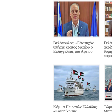
Βελόπουλος: «Εάν τυχόν
Γελά
υπήρχε κράτος δικαίου ο
ακρί
Εισαγγελέας του Αρείου ...
θυμή
παρα
Κόμμα Πειρατών Ελλάδας:
Τώρα
«Καταδίκη της
Μητσ