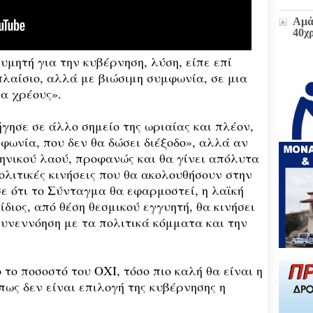
Αμά
40χ
υμητή για την κυβέρνηση, λύση, είπε επί
λαίσιο, αλλά με βιώσιμη συμφωνία, σε μια
Η δ
παρ
ία χρέους».
στο
πρώ
ήγησε σε άλλο σημείο της ωριαίας και πλέον,
«Δι
διοι
φωνία, που δεν θα δώσει διέξοδο», αλλά αν
(ΕΓ
ληνικού λαού, προφανώς και θα γίνει απόλυτα
πολιτικές κινήσεις που θα ακολουθήσουν στην
Μετ
ε ότι το Σύνταγμα θα εφαρμοστεί, η λαϊκή
και
έκτα
 ίδιος, από θέση θεσμικού εγγυητή, θα κινήσει
 συνεννόηση με τα πολιτικά κόμματα και την
Ζωή
υπο
του
το ποσοστό του ΟΧΙ, τόσο πιο καλή θα είναι η
Επι
Βου
πως δεν είναι επιλογή της κυβέρνησης η