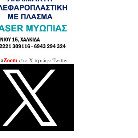
σε και σε εμένα μπάρμπα...»
κίδα: Άρον άρον την κοπάνησε η
ικήτρια της ΔΥΠΑ από το
αρτωλό» Επιμελητήριο Εύβοιας /
αν προσβλητική, ειρωνική και
ιωτική προς τους εργαζόμενους...»
ia
Zoom
στο X πρώην Twitter
οι της αντιπολίτευσης για τις νέες
καλύψεις: «Ο εισαγγελέας
βέλλας αθώωσε και τον εαυτό του,
απάτησε βάναυσα το ήδη
οποιημένο κράτος δικαίου με μία
ξικοματική διάταξη, θα κληθούν
 να λογοδοτήσουν και πρωτίστως ο
υθύνων και αυτού του εγκλήματος
ητσοτάκης...»
κίδα: Δείτε ζωντανά την κίνηση
 Παλαιά Γέφυρα (LIVE ΕΙΚΟΝΑ)