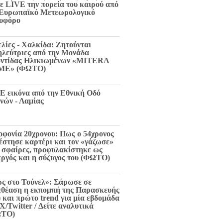
τε LIVE την πορεία του καιρού από
 Ευρωπαϊκό Μετεωρολογικό
υφόρο
ελίες - Χαλκίδα: Ζητούνται
ηλεύτριες από την Μονάδα
ντίδας Ηλικιωμένων «MITERA
ME» (ΦΩΤΟ)
E εικόνα από την Εθνική Οδό
νών - Λαμίας
οφονία 20χρονου: Πως ο 54χρονος
 έστησε καρτέρι και τον «γάζωσε»
6 σφαίρες, προφυλακίστηκε ως
εργός και η σύζυγος του (ΦΩΤΟ)
ς στο Τούνελ»: Σάρωσε σε
εθέαση η εκπομπή της Παρασκευής
) και πρώτο trend για μία εβδομάδα
X/Twitter / Δείτε αναλυτικά
ΩΤΟ)