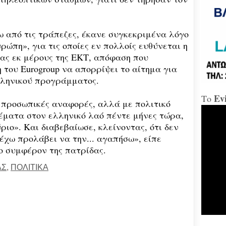
«Δώ
ω από τις τράπεζες, έκανε συγκεκριμένα λόγο
ρώπη», για τις οποίες εν πολλοίς ευθύνεται η
Χαλ
Διο
ας εκ μέρους της ΕΚΤ, απόφαση που
«αμ
του Eurogroup να απορρίψει το αίτημα για
«Ήτ
απαξ
λληνικού προγράμματος.
Ev
Το
ο προσωπικές αναφορές, αλλά με πολιτικό
Μύδρ
απο
έματα στον ελληνικό λαό πέντε μήνες τώρα,
Τζα
ριο». Και διαβεβαίωσε, κλείνοντας, ότι δεν
κατ
κακ
 έχω προλάβει να την... αγαπήσω», είπε
πρα
ο συμφέρον της πατρίδας.
για
διε
ΑΣ
,
ΠΟΛΙΤΙΚΑ
κ.Μ
Χαλ
στη