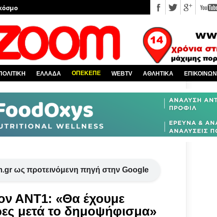
 κόσμο
Χαλκίδα και όλη την Εύβοια
πό την Ελλάδα
υ EviaZoom.gr
ΟΠΕΚΕΠΕ
ΠΟΛΙΤΙΚΗ
ΕΛΛΑΔΑ
WEBTV
ΑΘΛΗΤΙΚΑ
ΕΠΙΚΟΙΝΩΝ
νέα
.gr ως προτεινόμενη πηγή στην Google
ον ΑΝΤ1: «Θα έχουμε
ες μετά το δημοψήφισμα»