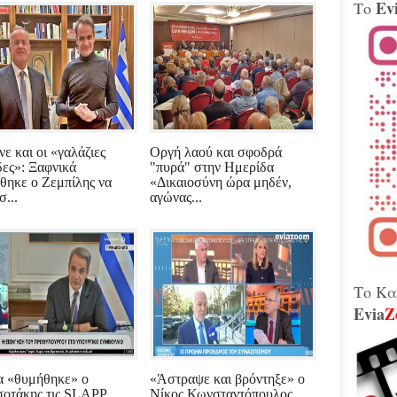
Ev
Το
Βίν
μοτ
240 
Παλ
Θήβ
Τα 
Κοβέ
Μητ
νε και οι «γαλάζιες
Οργή λαού και σφοδρά
εκτ
δες»: Ξαφνικά
"πυρά" στην Ημερίδα
GAT
θηκε ο Ζεμπίλης να
«Δικαιοσύνη ώρα μηδέν,
μετ
σ...
αγώνας...
Γεω
Αδε
κάν
διά
το 
που
λειτ
Το Κα
Evia
Z
Χιόν
αυτό
σφο
Ελλ
 «θυμήθηκε» ο
«Άστραψε και βρόντηξε» ο
περ
οτάκης τις SLAPP
Νίκος Κωνσταντόπουλος