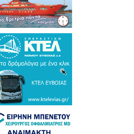
ρκικά ΜΜΕ: Συναγερμός και
μος σε Ελλάδα και Ισραήλ για τον
 Τουρκικό υπερσύχρονο βαλιστικό
αυλο με βεληνεκές 6.000 χιλιομέτρα
ΤΟ & ΒΙΝΤΕΟ)
α Gate: Την περίμεναν στη
εδρίαση λογοδοσίας και αυτή
αζε μετάλλια και έβλεπε τον
αθηναϊκό στο μπάσκετ / Τα άδεια
ανα της ξεφτίλας! (ΦΩΤΟ)
ξάρτητος βουλευτής Γιάννης
ακιώτης στο EviaZoom.gr:
ιτοκοσμικό το κράτος δικαίου στην
νανία του Μητσοτάκη, στο
χαστρο του καθεστώτος όσο ποτέ οι
οχλητικοί" δημοσιογράφοι...»
όπουλος: «Εάν τυχόν υπήρχε
τος δικαίου ο Εισαγγελέας του
ίου Πάγου θα έπρεπε να τιμωρηθεί
αδειγματικά...»