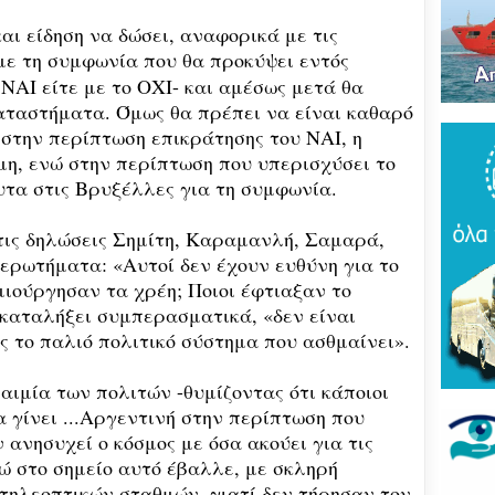
Του
τρό
αι είδηση να δώσει, αναφορικά με τις
νέο
με τη συμφωνία που θα προκύψει εντός
πύρ
(ΦΩ
 ΝΑΙ είτε με το ΟΧΙ- και αμέσως μετά θα
καταστήματα. Όμως θα πρέπει να είναι καθαρό
Βάκ
ι στην περίπτωση επικράτησης του ΝΑΙ, η
συν
μη, ενώ στην περίπτωση που υπερισχύσει το
μοίρ
Παν
υτα στις Βρυξέλλες για τη συμφωνία.
έδρ
τις δηλώσεις Σημίτη, Καραμανλή, Σαμαρά,
Ανε
ς ερωτήματα: «Αυτοί δεν έχουν ευθύνη για το
Σαρ
μιούργησαν τα χρέη; Ποιοι έφτιαξαν το
«Τρ
μπα
 καταλήξει συμπερασματικά, «δεν είναι
στό
ας το παλιό πολιτικό σύστημα που ασθμαίνει».
"εν
ιμία των πολιτών -θυμίζοντας ότι κάποιοι
Βελ
 γίνει ...Αργεντινή στην περίπτωση που
κρά
Αρε
 ανησυχεί ο κόσμος με όσα ακούει για τις
παρ
νώ στο σημείο αυτό έβαλλε, με σκληρή
τηλεοπτικών σταθμών, γιατί δεν τήρησαν τον