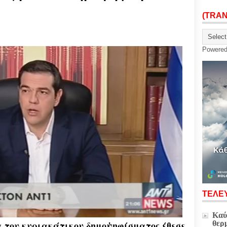
(TRA
Powere
ΤΕΛΕΥ
Καύ
 του κυριακάτικου δημοψηφίσματος έθεσε
θερ