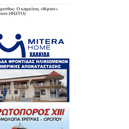
ρυνθος: Ο καρκίνος «θέρισε»
ρονο (ΦΩΤΟ)
ιαφθορά στη Χαλκίδα έχει
ελθόν και μέλλον / Αποκλειστικά
 EviaZoom.gr: Η ένορκη κατάθεση
ην Εισαγγελέα Χαλκίδας:
εφθαρμένοι στη Χαλκίδα όλοι οι
κούντες δημόσιοι λειτουργοί...»
ΓΡΑΦΑ)
ά την Χαλκίδα έμεινε χωρίς νερό
 το Βασιλικό λόγω ξανά νέας
κτης βλάβης...
 Κωνσταντοπούλου για σκάνδαλο
κλοπών: «Να κληθεί ο Εισαγγελέας
 Αρείου Πάγου Κ. Τζαβέλλας στην
τροπή Θεσμών και Διαφάνειας της
λής»