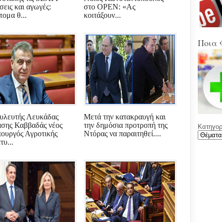
Στα
σεις και αγωγές:
στο OPEN: «Ας
Βοιω
τομα θ...
κοιτάξουν...
Κρή
(Sup
Ποια 
Ένω
Ολυ
ΑΕΚ
Νέε
Φύλ
την 
υλευτής Λευκάδας
Μετά την κατακραυγή και
σης Καββαδάς νέος
την δημόσια προτροπή της
Κατηγορί
Γελά
ουργός Αγροτικής
Ντόρας να παραιτηθεί....
Ξαφ
τυ...
παρ
για
ρου
μετά
υπο
με χ
καθ
αντι