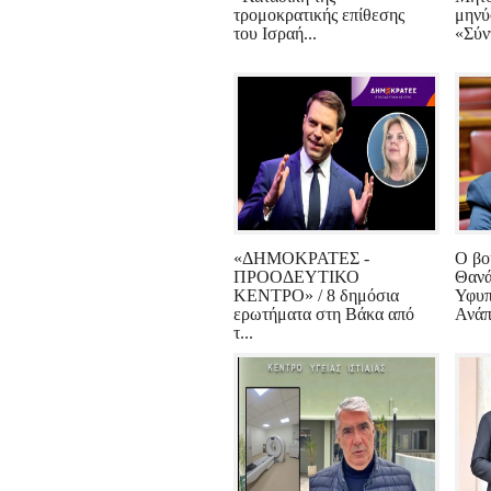
τρομοκρατικής επίθεσης
μηνύ
του Ισραή...
«Σύν
«ΔΗΜΟΚΡΑΤΕΣ -
Ο βο
ΠΡΟΟΔΕΥΤΙΚΟ
Θανά
ΚΕΝΤΡΟ» / 8 δημόσια
Υφυπ
ερωτήματα στη Βάκα από
Ανάπ
τ...