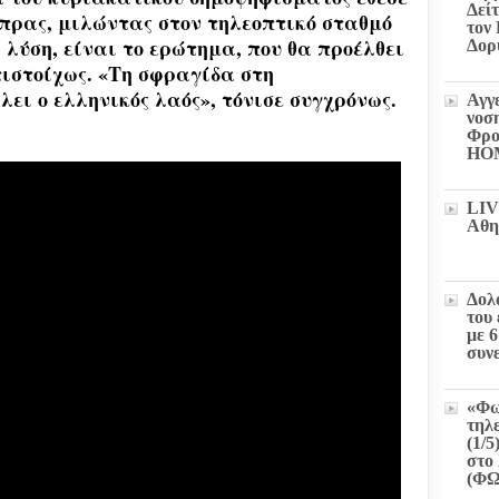
Δεί
πρας, μιλώντας στον τηλεοπτικό σταθμό
τον
 λύση, είναι το ερώτημα, που θα προέλθει
Δορ
τιστοίχως. «Τη σφραγίδα στη
ει ο ελληνικός λαός», τόνισε συγχρόνως.
Αγγ
νοσ
Φρο
HO
LIV
Αθη
Δολ
του
με 
συν
«Φω
τηλ
(1/5
στο 
(Φ