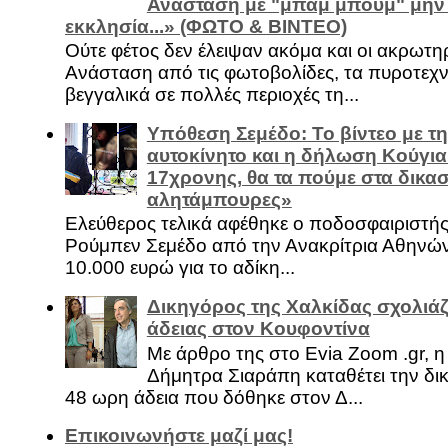
Ανάσταση με "μπαμ μπουμ" μην
εκκλησία...» (ΦΩΤΟ & ΒΙΝΤΕΟ)
Ούτε φέτος δεν έλειψαν ακόμα και οι ακρωτη
Ανάσταση από τις φωτοβολίδες, τα πυροτεχν
βεγγαλικά σε πολλές περιοχές τη...
Υπόθεση Σεμέδο: Το βίντεο με τ
αυτοκίνητο και η δήλωση Κούγια
17χρονης, θα τα πούμε στα δικασ
αλητάμπουρες»
Ελεύθερος τελικά αφέθηκε ο ποδοσφαιριστή
Ρούμπεν Σεμέδο από την Ανακρίτρια Αθηνώ
10.000 ευρώ για το αδίκη...
Δικηγόρος της Χαλκίδας σχολιάζ
άδειας στον Κουφοντίνα
Με άρθρο της στο Evia Zoom .gr, 
Δήμητρα Σιαράπη καταθέτει την δι
48 ωρη άδεια που δόθηκε στον Δ...
Επικοινωνήστε μαζί μας!