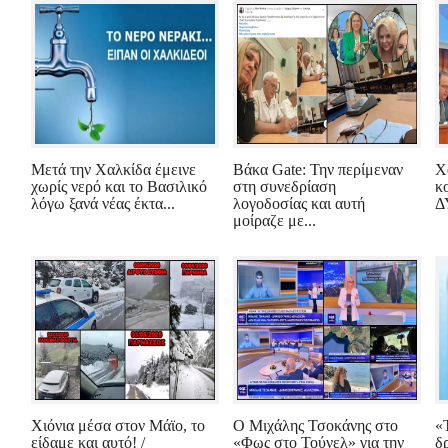
Μετά την Χαλκίδα έμεινε
Βάκα Gate: Την περίμεναν
Χ
χωρίς νερό και το Βασιλικό
στη συνεδρίαση
κ
λόγω ξανά νέας έκτα...
λογοδοσίας και αυτή
Δ
μοίραζε με...
Χιόνια μέσα στον Μάϊο, το
Ο Μιχάλης Τσοκάνης στο
«
είδαμε και αυτό! /
«Φως στο Τούνελ» για την
δ