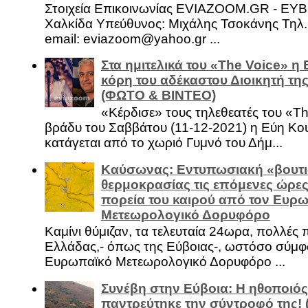
Στοιχεία Επικοινωνίας EVIAZOOM.GR - ΕΥ
Χαλκίδα Υπεύθυνος: Μιχάλης Τσοκάνης Τηλ.
email: eviazoom@yahoo.gr ...
Στα ημιτελικά του «The Voice» η
κόρη του αδέκαστου Διοικητή της
(ΦΩΤΟ & ΒΙΝΤΕΟ)
«Κέρδισε» τους τηλεθεατές του «Th
βράδυ του Σαββάτου (11-12-2021) η Εύη Κο
κατάγεται από το χωριό Γυμνό του Δήμ...
Καύσωνας: Εντυπωσιακή «βουτι
θερμοκρασίας τις επόμενες ώρες 
πορεία του καιρού από τον Ευρ
Μετεωρολογικό Δορυφόρο
Καμίνι θύμιζαν, τα τελευταία 24ωρα, πολλές 
Ελλάδας,- όπως της Εύβοιας-, ωστόσο σύμφ
Ευρωπαϊκό Μετεωρολογικό Δορυφόρο ...
Συνέβη στην Εύβοια: Η ηθοποιός
παντρεύτηκε την σύντροφό της!