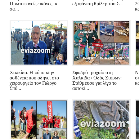
Πρωτοφανείς εικόνες με
εξαφάνιση θρίλερ του Σ...
2
σφ...
κα
Χαλκίδα: Η «ύπουλη»
Σφοδρό τροχαίο στη
Ν
ασθένεια που οδηγεί στο
Χαλκίδα / Οδός Στύρων:
σ
χειρουργείο τον Γιώργο
Στάθμευσε για λίγο το
κ
Σπύ...
αυτοκί...