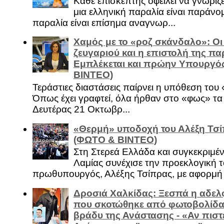
Κάθε επισκέπτης οφείλει να γνωρίζε
μια ελληνική παραλία είναι παράνομ
παραλία είναι επίσημα αναγνωρ...
Χαμός με το «ροζ σκάνδαλο»: Οι
ζευγαριού και η επιστολή της πα
Εμπλέκεται και πρώην Υπουργό
ΒΙΝΤΕΟ)
Τεράστιες διαστάσεις παίρνει η υπόθεση του
Όπως έχει γραφτεί, όλα ήρθαν στο «φως» τ
Δευτέρας 21 Οκτωβρ...
«Θερμή» υποδοχή του Αλέξη Τσί
(ΦΩΤΟ & ΒΙΝΤΕΟ)
Στη Στερεά Ελλάδα και συγκεκριμέ
Λαμίας συνέχισε την προεκλογική τ
πρωθυπουργός, Αλέξης Τσίπρας, με αφορμή .
Δροσιά Χαλκίδας: Ξεσπά η αδελ
που σκοτώθηκε από φωτοβολίδα 
βράδυ της Ανάστασης - «Αν πιστε