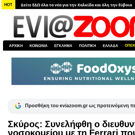
HOT
Δείτε ΕΔΩ όλες τις ειδήσεις από την Ελλάδα
Δείτε ΕΔΩ όλα τα πολιτικά νέα
Δείτε ΕΔΩ τις αποκαλύψεις του EviaZoom.gr
Δείτε ΕΔΩ όλα τα αστυνομικά νέα
Δείτε ΕΔΩ όλα τα νέα από τον κόσμο
ΟΠΕ
ΑΡΧΙΚΗ
ΚΟΙΝΩΝΙΑ
ΕΓΚΛΗΜΑ
ΠΟΛΙΤΙΚΗ
ΕΛΛΑΔΑ
Προσθήκη του eviazoom.gr ως προτεινόμενη π
Σκύρος: Συνελήφθη ο διευθυν
νοσοκομείου με τη Ferrari πο