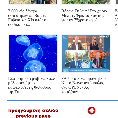
2.000 νέα δέντρα
Βόρεια Εύβοια / Στο χωριό
Β
φυτεύτηκαν σε Βόρεια
Μηλιές: Φρικτός θάνατος
Α
Εύβοια και Χίο από το
για τον 75χρονο αγρό...
3
φυσικό μετ...
Θ
Εκατομμύρια μωβ και καφέ
«Άστραψε και βρόντηξε» ο
μέδουσες έχουν
Νίκος Κωνσταντόπουλος
κατακλύσει τις θάλασσες
στο OPEN: «Ας
της Εύ...
κοιτάξουν...