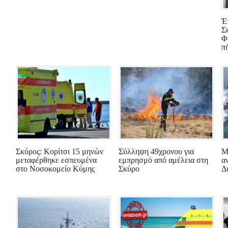
Έ
Σ
Φ
πή
Σκύρος: Κορίτσι 15 μηνών
Σύλληψη 49χρονου για
Μ
μεταφέρθηκε εσπευμένα
εμπρησμό από αμέλεια στη
α
στο Νοσοκομείο Κύμης
Σκύρο
Δ