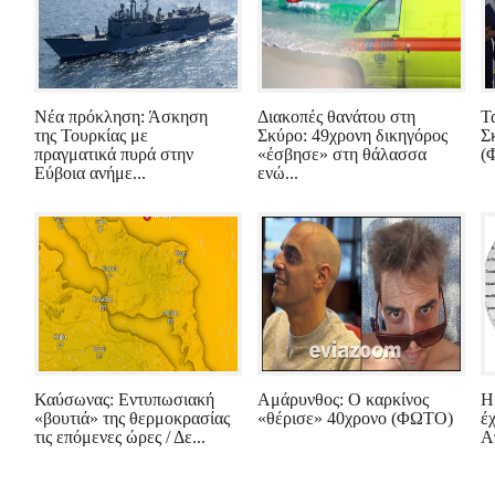
Νέα πρόκληση: Άσκηση
Διακοπές θανάτου στη
Τ
της Τουρκίας με
Σκύρο: 49χρονη δικηγόρος
Σ
πραγματικά πυρά στην
«έσβησε» στη θάλασσα
(
Εύβοια ανήμε...
ενώ...
Καύσωνας: Εντυπωσιακή
Αμάρυνθος: Ο καρκίνος
Η
«βουτιά» της θερμοκρασίας
«θέρισε» 40χρονο (ΦΩΤΟ)
έ
τις επόμενες ώρες / Δε...
Α