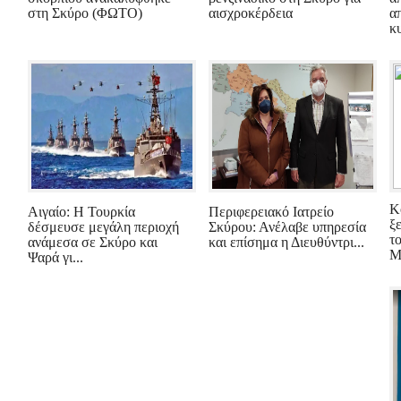
στη Σκύρο (ΦΩΤΟ)
αισχροκέρδεια
α
κ
Κ
Αιγαίο: Η Τουρκία
Περιφερειακό Ιατρείο
ξ
δέσμευσε μεγάλη περιοχή
Σκύρου: Ανέλαβε υπηρεσία
τ
ανάμεσα σε Σκύρο και
και επίσημα η Διευθύντρι...
Μ
Ψαρά γι...