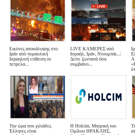
Εικόνες αποκάλυψης στο
LIVE ΚΑΜΕΡΕΣ από
Ι
Ιράν από πυραυλική
Ισραήλ, Ιράν, Ντουμπάι...:
Ε
Ισραηλινή επίθεση σε
Δείτε ζωντανά όσα
Α
πετρελα...
συμβαίνο...
«
ότ
Την ώρα που χιλιάδες
Η Holcim, Μητρική του
Τι
Έλληνες είναι
Ομίλου ΗΡΑΚΛΗΣ,
α