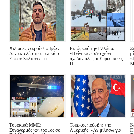
Χιλιάδες νεκροί στο Ιράν:
Εκτός από την Ελλάδα:
Σ
Δεν εκτελέστηκε τελικά ο
«Πνίγηκαν» στο χιόνι
μ
Ερφάν Σολτανί / Το...
σχεδόν όλες οι Ευρωπαϊκές
«
Π...
Μ.
Τουρκικά ΜΜΕ:
Τούρκος πρέσβης της
Κ
Συναγερμός και τρόμος σε
Αμερικής: «Αν μιλήσω για
Π