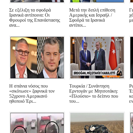
Σε εξέλιξη τα σφοδρά
Μετά την διπλή επίθεση
Γ
Ιρανικά αντίποινα: Οι
Αμερικής και Ισραήλ /
χ
Φρουροί της Επανάστασης
Σφοδρά τα Ιρανικά
μ
ανα...
αντίποι...
Η σπάνια νόσος που
Τουρκία / Συνάντηση
Ρ
«σκότωσε» ξαφνικά τον
Ερντογάν με Μητσοτάκη:
Έ
52χρονο Αμερικανό
«Πλούσιο» το δείπνο που
κ
ηθοποιό Έρι...
του...
εν