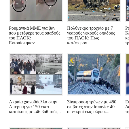
Ρουμανικά ΜΜΕ για βαν
Πολύνεκρο τροχαίο με 7
Ρ
που μετέφερε τους οπαδούς
νεαρούς νεκρούς οπαδούς
Κ
του ΠΑΟΚ:
του ΠΑΟΚ: Πως
κ
Εντοπίστηκαν...
κατάφεραν...
τρ
Ακραία χιονοθύελλα στην
Σύγκρουση τρένων με 480
Ε
Αμερική για 150 εκατ.
επιβάτες στην Ισπανία: 40
Δ
κατοίκους με -46 βαθμούς...
οι νεκροί εως τώρα κ...
τ