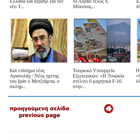
Ελλάδα και Ισραήλ για τον
το Αιγαίο τέλος η
Έ
νέο Τ...
Μύκονος...
πή
Και επίσημα νέος
Τουρκικό Υπουργείο
Η
Αγιατολάχ / Νέος ηγέτης
Εξωτερικών: «Η Τουρκία
«
του Ιράν ο Μοτζτάμπα, ο
στέλνει 6 μαχητικά F-16
όλ
σκληρ...
στην...