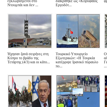
εγκλωβισμένοι στο
διακρίθηκε ως «Κορυφαίος
φ
Ντουμπάι και δεν ...
Εργοδότ...
Ήχησαν ξανά σειρήνες στη
Τουρκικό Υπουργείο
Ο
Κύπρο το βράδυ της
Εξωτερικών: «Η Τουρκία
α
Τετάρτης (4/3) και οι κάτο...
κατέρριψε Ιρανικό πύραυλο
Γ
πο...
...