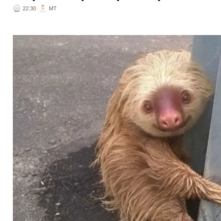
22:30
ΜΤ