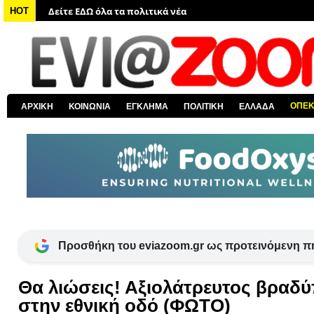
Δείτε ΕΔΩ όλα τα πολιτικά νέα
HOT
Δείτε ΕΔΩ τις αποκαλύψεις του EviaZoom.gr
Δείτε ΕΔΩ όλα τα αστυνομικά νέα
Δείτε ΕΔΩ όλα τα νέα από τον κόσμο
Δείτε ΕΔΩ όλα τα νέα για την Χαλκίδα και όλη την Εύβοια
ΟΠΕ
ΑΡΧΙΚΗ
ΚΟΙΝΩΝΙΑ
ΕΓΚΛΗΜΑ
ΠΟΛΙΤΙΚΗ
ΕΛΛΑΔΑ
Δείτε ΕΔΩ όλες τις ειδήσεις από την Ελλάδα
Προσθήκη του eviazoom.gr ως προτεινόμενη π
Θα λιώσεις! Αξιολάτρευτος βραδ
στην εθνική οδό (ΦΩΤΟ)