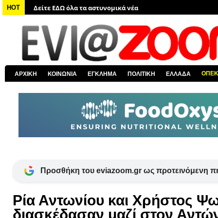
Δείτε ΕΔΩ όλα τα νέα από τον κόσμο
HOT
Δείτε ΕΔΩ όλα τα νέα για την Χαλκίδα και όλη την Εύβοια
Δείτε ΕΔΩ όλες τις ειδήσεις από την Ελλάδα
Δείτε ΕΔΩ όλα τα πολιτικά νέα
Δείτε ΕΔΩ τις αποκαλύψεις του EviaZoom.gr
ΟΠΕ
ΑΡΧΙΚΗ
ΚΟΙΝΩΝΙΑ
ΕΓΚΛΗΜΑ
ΠΟΛΙΤΙΚΗ
ΕΛΛΑΔΑ
Δείτε ΕΔΩ όλα τα αστυνομικά νέα
Προσθήκη του eviazoom.gr ως προτεινόμενη π
Ρία Αντωνίου και Χρήστος 
διασκέδασαν μαζί στον Αντών