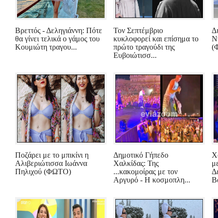
Βρεττός - Δεληγιάννη: Πότε
Τον Σεπτέμβριο
Δ
θα γίνει τελικά ο γάμος του
κυκλοφορεί και επίσημα το
Ν
Κουμιώτη τραγου...
πρώτο τραγούδι της
(
Ευβοιώτισσ...
Ποζάρει με το μπικίνι η
Δημοτικό Γήπεδο
Χ
Αλιβεριώτισσα Ιωάννα
Χαλκίδας: Της
μ
Πηλιχού (ΦΩΤΟ)
...κακομοίρας με τον
Δ
Αργυρό - Η κοσμοπλη...
Β