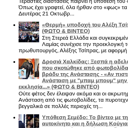
Τεράστιες διαστάσεις παίρνει η υπόθεση του
Όπως έχει γραφτεί, όλα ήρθαν στο «φως» τ
Δευτέρας 21 Οκτωβρ...
«Θερμή» υποδοχή του Αλέξη Τσί
(ΦΩΤΟ & ΒΙΝΤΕΟ)
Στη Στερεά Ελλάδα και συγκεκριμέ
Λαμίας συνέχισε την προεκλογική τ
πρωθυπουργός, Αλέξης Τσίπρας, με αφορμή .
Δροσιά Χαλκίδας: Ξεσπά η αδελ
που σκοτώθηκε από φωτοβολίδα 
βράδυ της Ανάστασης - «Αν πιστε
Ανάσταση με "μπαμ μπουμ" μην
εκκλησία...» (ΦΩΤΟ & ΒΙΝΤΕΟ)
Ούτε φέτος δεν έλειψαν ακόμα και οι ακρωτη
Ανάσταση από τις φωτοβολίδες, τα πυροτεχν
βεγγαλικά σε πολλές περιοχές τη...
Υπόθεση Σεμέδο: Το βίντεο με τ
αυτοκίνητο και η δήλωση Κούγια