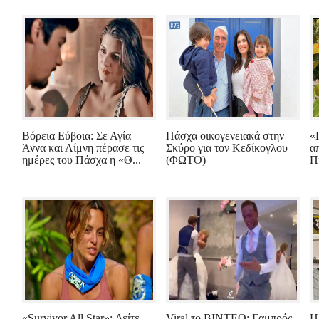
Βόρεια Εύβοια: Σε Αγία
Πάσχα οικογενειακά στην
«
Άννα και Λίμνη πέρασε τις
Σκύρο για τον Κεδίκογλου
α
ημέρες του Πάσχα η «Θ...
(ΦΩΤΟ)
Π
«Survivor All Star»: Δείτε
Viral το ΒΙΝΤΕΟ: Γαμπρός
Η