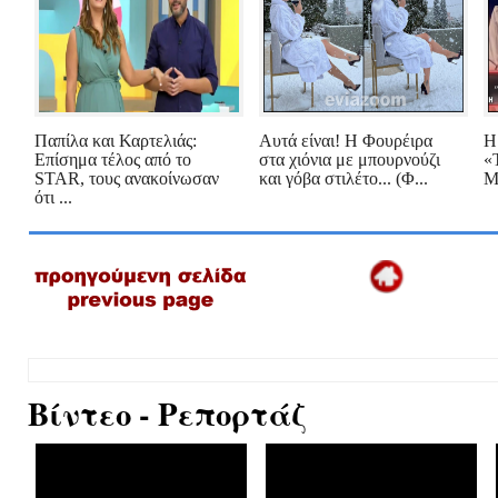
Παπίλα και Καρτελιάς:
Αυτά είναι! Η Φουρέιρα
Η
Eπίσημα τέλος από το
στα χιόνια με μπουρνούζι
«
STAR, τους ανακοίνωσαν
και γόβα στιλέτο... (Φ...
Μ
ότι ...
Βίντεο - Ρεπορτάζ