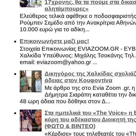
17χρονης, θα τα πούμε στα δικασ
αλητάμπουρες»
Ελεύθερος τελικά αφέθηκε ο ποδοσφαιριστή
Ρούμπεν Σεμέδο από την Ανακρίτρια Αθηνώ
10.000 ευρώ για το αδίκη...
Επικοινωνήστε μαζί μας!
Στοιχεία Επικοινωνίας EVIAZOOM.GR - ΕΥ
Χαλκίδα Υπεύθυνος: Μιχάλης Τσοκάνης Τηλ.
email: eviazoom@yahoo.gr ...
Δικηγόρος της Χαλκίδας σχολιάζ
άδειας στον Κουφοντίνα
Με άρθρο της στο Evia Zoom .gr, 
Δήμητρα Σιαράπη καταθέτει την δι
48 ωρη άδεια που δόθηκε στον Δ...
Στα ημιτελικά του «The Voice» η
κόρη του αδέκαστου Διοικητή της
(ΦΩΤΟ & ΒΙΝΤΕΟ)
«Κέρδισε» τους τηλεθεατές του «Th