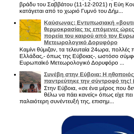
βράδυ του Σαββάτου (11-12-2021) η Εύη Κο
κατάγεται από το χωριό Γυμνό του Δήμ...
Καύσωνας: Εντυπωσιακή «βουτι
θερμοκρασίας τις επόμενες ώρες 
πορεία του καιρού από τον Ευρ
Μετεωρολογικό Δορυφόρο
Καμίνι θύμιζαν, τα τελευταία 24ωρα, πολλές 
Ελλάδας,- όπως της Εύβοιας-, ωστόσο σύμφ
Ευρωπαϊκό Μετεωρολογικό Δορυφόρο ...
Συνέβη στην Εύβοια: Η ηθοποιός
παντρεύτηκε την σύντροφό της!
Στην Εύβοια, «σε ένα μέρος που δεν
θέλω να πάει κανείς» όπως είχε πει 
παλαιότερη συνέντευξή της, επισημ...