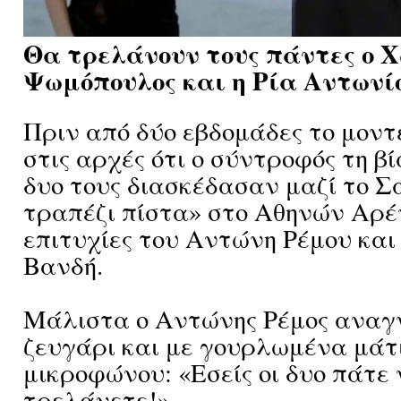
Θα τρελάνουν τους πάντες ο 
Ψωμόπουλος και η Ρία Αντωνίο
Πριν από δύο εβδομάδες το μοντ
στις αρχές ότι ο σύντροφός τη β
δυο τους διασκέδασαν μαζί το 
τραπέζι πίστα» στο Αθηνών Αρέν
επιτυχίες του Αντώνη Ρέμου και
Βανδή.
Μάλιστα ο Αντώνης Ρέμος αναγ
ζευγάρι και με γουρλωμένα μάτ
μικροφώνου: «Εσείς οι δυο πάτε 
τρελάνετε!».