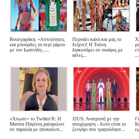
Βουλγαράκη: «Αστειότητες
Περνάει καλά και μας το
Χ
και μπούρδες τα περί γάμου
δείχνει! Η Τούνη
μ
με τον Ιωαννίδη......
διακοπάρει σε σκάφος με
ε
φίλες...
...
«Άλωσε» το Twitter/X: Η
J2US: Ανατροπή με την
Γ
Ματίνα Παγώνη χαλαρώνει
αποχώρηση - Αυτό είναι το
Κ
σε παραλία με αποκαλυπ...
ζευγάρι που τραγούδησε...
ε