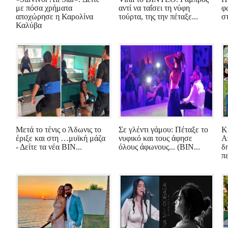
με πόσα χρήματα
αντί να ταΐσει τη νύφη
φ
αποχώρησε η Καρολίνα
τούρτα, της την πέταξε...
σ
Καλύβα
Μετά το τένις ο Άδωνις το
Σε γλέντι γάμου: Πέταξε το
Κ
έριξε και στη …μυϊκή μάζα
νυφικό και τους άφησε
Α
- Δείτε τα νέα ΒΙΝ...
όλους άφωνους... (ΒΙΝ...
δ
πε