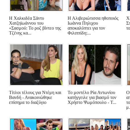
Η Χαλκιδέα Σάντυ
Η Αλιβεριώτισσα ηθοποιός
Χ
Χατζηϊωάννου του
Ιωάννα Πηλιχου
Σ
«Σασμού: Το ροζ βίντεο της
αποκαλύπτει για τον
τ
Τζένης κα...
Φιλιππίδη:...
Τίτλοι τέλους για Ντέμη και
Το μοντέλο Ρία Αντωνίου
Ο
Βανδή - Ανακοινώθηκε
κατήγγειλε για βιασμό τον
α
επίσημα το διαζύγιο
Χρήστο Ψωμόπουλο - Τ...
τ
μ.