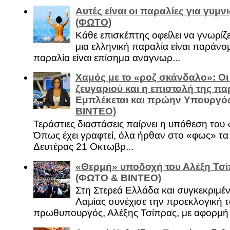
Αυτές είναι οι παραλίες για γυμ
(ΦΩΤΟ)
Κάθε επισκέπτης οφείλει να γνωρίζε
μια ελληνική παραλία είναι παράνομ
παραλία είναι επίσημα αναγνωρ...
Χαμός με το «ροζ σκάνδαλο»: Οι
ζευγαριού και η επιστολή της πα
Εμπλέκεται και πρώην Υπουργό
ΒΙΝΤΕΟ)
Τεράστιες διαστάσεις παίρνει η υπόθεση του
Όπως έχει γραφτεί, όλα ήρθαν στο «φως» τ
Δευτέρας 21 Οκτωβρ...
«Θερμή» υποδοχή του Αλέξη Τσί
(ΦΩΤΟ & ΒΙΝΤΕΟ)
Στη Στερεά Ελλάδα και συγκεκριμέ
Λαμίας συνέχισε την προεκλογική τ
πρωθυπουργός, Αλέξης Τσίπρας, με αφορμή .