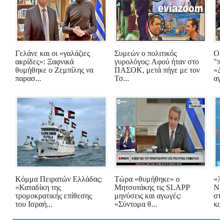
Γελάνε και οι «γαλάζιες
Συμεών ο πολιτικός
Ο
ακρίδες»: Ξαφνικά
γυρολόγος: Αφού ήταν στο
"
θυμήθηκε ο Ζεμπίλης να
ΠΑΣΟΚ, μετά πήγε με τον
«
παρασ...
Τσ...
α
Κόμμα Πειρατών Ελλάδας:
Τώρα «θυμήθηκε» ο
«
«Καταδίκη της
Μητσοτάκης τις SLAPP
Ν
τρομοκρατικής επίθεσης
μηνύσεις και αγωγές:
σ
του Ισραή...
«Σύντομα θ...
κο