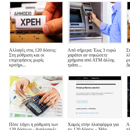
Αλλαγές στις 120 δόσεις:
Από σήμερα: Έως 3 ευρώ
Σ
Στη ρύθµιση και οι
χαράτσι αν σηκώσετε
λ
επιχειρήσεις χωρίς
χρήματα από ΑΤΜ άλλης
μ
κριτήρι...
τράπε...
Δ
Πότε λήγει η ρύθμιση των
Χαμός στην πλατφόρμα για
Α
120 δόσεων - Αναλυτικές
τις 120 δόσεις – Ήδη
π