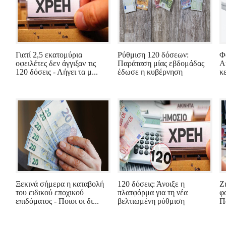
Γιατί 2,5 εκατομύρια
Ρύθμιση 120 δόσεων:
Φ
οφειλέτες δεν άγγιξαν τις
Παράταση μίας εβδομάδας
Αυ
120 δόσεις - Λήγει τα μ...
έδωσε η κυβέρνηση
κε
Ξεκινά σήμερα η καταβολή
120 δόσεις: Άνοιξε η
Ζ
του ειδικού εποχικού
πλατφόρμα για τη νέα
φ
επιδόματος - Ποιοι οι δι...
βελτιωμένη ρύθμιση
Π