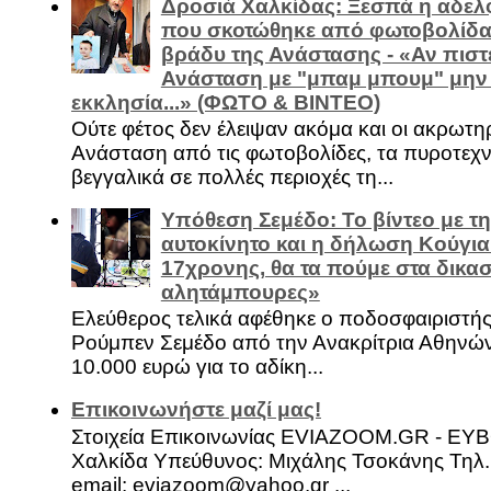
Δροσιά Χαλκίδας: Ξεσπά η αδελ
που σκοτώθηκε από φωτοβολίδα 
βράδυ της Ανάστασης - «Αν πιστε
Ανάσταση με "μπαμ μπουμ" μην
εκκλησία...» (ΦΩΤΟ & ΒΙΝΤΕΟ)
Ούτε φέτος δεν έλειψαν ακόμα και οι ακρωτη
Ανάσταση από τις φωτοβολίδες, τα πυροτεχν
βεγγαλικά σε πολλές περιοχές τη...
Υπόθεση Σεμέδο: Το βίντεο με τ
αυτοκίνητο και η δήλωση Κούγια
17χρονης, θα τα πούμε στα δικασ
αλητάμπουρες»
Ελεύθερος τελικά αφέθηκε ο ποδοσφαιριστή
Ρούμπεν Σεμέδο από την Ανακρίτρια Αθηνώ
10.000 ευρώ για το αδίκη...
Επικοινωνήστε μαζί μας!
Στοιχεία Επικοινωνίας EVIAZOOM.GR - ΕΥ
Χαλκίδα Υπεύθυνος: Μιχάλης Τσοκάνης Τηλ.
email: eviazoom@yahoo.gr ...