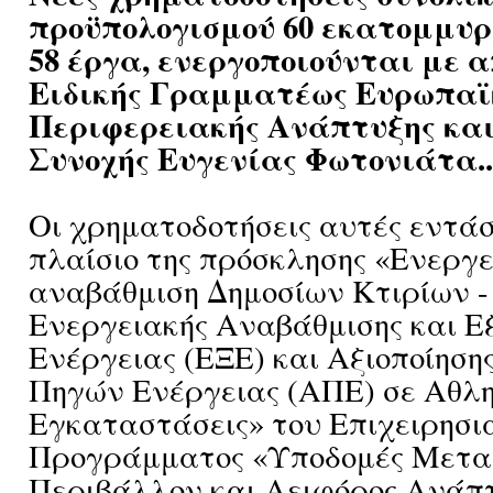
προϋπολογισμού 60 εκατομμυρ
58 έργα, ενεργοποιούνται με 
Ειδικής Γραμματέως Ευρωπαϊ
Περιφερειακής Ανάπτυξης κα
Συνοχής Ευγενίας Φωτονιάτα..
Οι χρηματοδοτήσεις αυτές εντά
πλαίσιο της πρόσκλησης «Ενεργ
αναβάθμιση Δημοσίων Κτιρίων -
Ενεργειακής Αναβάθμισης και Ε
Ενέργειας (ΕΞΕ) και Αξιοποίησ
Πηγών Ενέργειας (ΑΠΕ) σε Αθλη
Εγκαταστάσεις» του Επιχειρησι
Προγράμματος «Υποδομές Μετα
Περιβάλλον και Αειφόρος Ανάπ