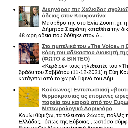
Δικηγόρος της Χαλκίδας σχολιάζ
άδειας στον Κουφοντίνα
Με άρθρο της στο Evia Zoom .gr, 
Δήμητρα Σιαράπη καταθέτει την δι
48 ωρη άδεια που δόθηκε στον Δ...
Στα ημιτελικά του «The Voice» η
κόρη του αδέκαστου Διοικητή της
(ΦΩΤΟ & ΒΙΝΤΕΟ)
«Κέρδισε» τους τηλεθεατές του «Th
βράδυ του Σαββάτου (11-12-2021) η Εύη Κο
κατάγεται από το χωριό Γυμνό του Δήμ...
Καύσωνας: Εντυπωσιακή «βουτι
θερμοκρασίας τις επόμενες ώρες 
πορεία του καιρού από τον Ευρ
Μετεωρολογικό Δορυφόρο
Καμίνι θύμιζαν, τα τελευταία 24ωρα, πολλές 
Ελλάδας,- όπως της Εύβοιας-, ωστόσο σύμφ
Ευρωπαϊκό Μετεωρολογικό Δορυφόρο ...