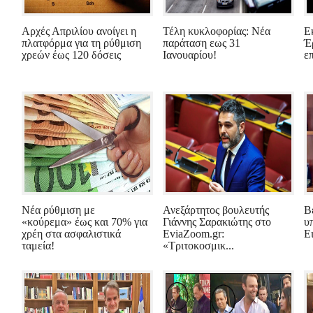
Αρχές Απριλίου ανοίγει η
Τέλη κυκλοφορίας: Νέα
Ε
πλατφόρμα για τη ρύθμιση
παράταση εως 31
Έ
χρεών έως 120 δόσεις
Ιανουαρίου!
ε
Νέα ρύθμιση με
Ανεξάρτητος βουλευτής
Β
«κούρεμα» έως και 70% για
Γιάννης Σαρακιώτης στο
υ
χρέη στα ασφαλιστικά
EviaZoom.gr:
Ε
ταμεία!
«Τριτοκοσμικ...