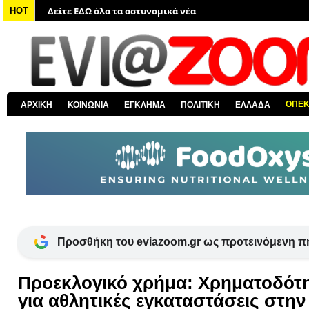
Δείτε ΕΔΩ όλα τα νέα από τον κόσμο
HOT
Δείτε ΕΔΩ όλα τα νέα για την Χαλκίδα και όλη την Εύβοια
Δείτε ΕΔΩ όλες τις ειδήσεις από την Ελλάδα
Δείτε ΕΔΩ όλα τα πολιτικά νέα
Δείτε ΕΔΩ τις αποκαλύψεις του EviaZoom.gr
ΟΠΕ
ΑΡΧΙΚΗ
ΚΟΙΝΩΝΙΑ
ΕΓΚΛΗΜΑ
ΠΟΛΙΤΙΚΗ
ΕΛΛΑΔΑ
Δείτε ΕΔΩ όλα τα αστυνομικά νέα
Προσθήκη του eviazoom.gr ως προτεινόμενη π
Προεκλογικό χρήμα: Χρηματοδότη
για αθλητικές εγκαταστάσεις στην