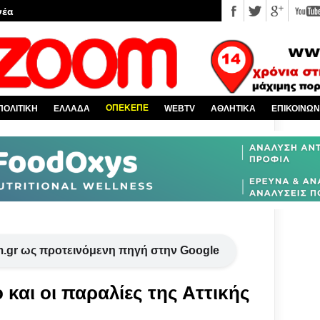
νέα
 κόσμο
Χαλκίδα και όλη την Εύβοια
πό την Ελλάδα
ΟΠΕΚΕΠΕ
ΠΟΛΙΤΙΚΗ
ΕΛΛΑΔΑ
WEBTV
ΑΘΛΗΤΙΚΑ
ΕΠΙΚΟΙΝΩΝ
υ EviaZoom.gr
.gr ως προτεινόμενη πηγή στην Google
και οι παραλίες της Αττικής