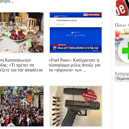
Στα
ατήσε...
Βοιω
Κρή
(Sup
Ποια 
Ένω
Ολυ
ΑΕΚ
Νέε
Φύλ
ση Καταναλωτών
«Fuel Pass»: Κατέρρευσε η
την 
δας: «Τι πρέπει να
πλατφόρμα μόλις άνοιξε για
έξετε για την ασφάλεια
τα «ψίχουλα» των ...
Κατηγορί
Γελά
Ξαφ
παρ
για
ρου
μετά
υπο
με χ
καθ
αντι