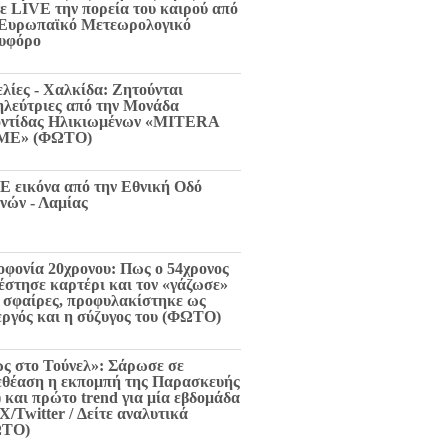
τε LIVE την πορεία του καιρού από
 Ευρωπαϊκό Μετεωρολογικό
υφόρο
ελίες - Χαλκίδα: Ζητούνται
ηλεύτριες από την Μονάδα
ντίδας Ηλικιωμένων «MITERA
ME» (ΦΩΤΟ)
E εικόνα από την Εθνική Οδό
νών - Λαμίας
οφονία 20χρονου: Πως ο 54χρονος
 έστησε καρτέρι και τον «γάζωσε»
6 σφαίρες, προφυλακίστηκε ως
εργός και η σύζυγος του (ΦΩΤΟ)
ς στο Τούνελ»: Σάρωσε σε
εθέαση η εκπομπή της Παρασκευής
) και πρώτο trend για μία εβδομάδα
X/Twitter / Δείτε αναλυτικά
ΩΤΟ)