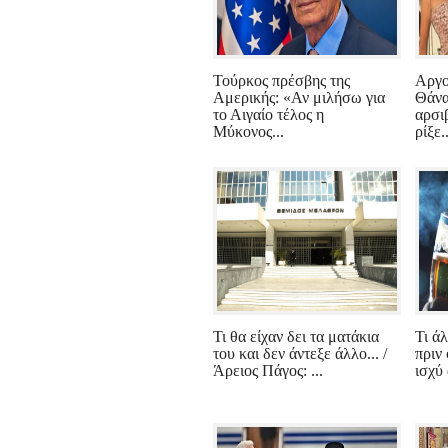
Τούρκος πρέσβης της
Αργο
Αμερικής: «Αν μιλήσω για
Θάνα
το Αιγαίο τέλος η
αρσι
Μύκονος...
ρίξε..
Τι θα είχαν δει τα ματάκια
Τι ά
του και δεν άντεξε άλλο... /
πριν 
Άρειος Πάγος: ...
ισχύ 