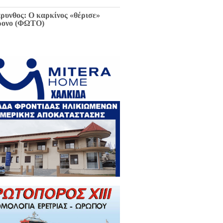
ρυνθος: Ο καρκίνος «θέρισε»
ρονο (ΦΩΤΟ)
ιαφθορά στη Χαλκίδα έχει
ελθόν και μέλλον / Αποκλειστικά
 EviaZoom.gr: Η ένορκη κατάθεση
ην Εισαγγελέα Χαλκίδας:
εφθαρμένοι στη Χαλκίδα όλοι οι
κούντες δημόσιοι λειτουργοί...»
ΓΡΑΦΑ)
ά την Χαλκίδα έμεινε χωρίς νερό
 το Βασιλικό λόγω ξανά νέας
κτης βλάβης...
 Κωνσταντοπούλου για σκάνδαλο
κλοπών: «Να κληθεί ο Εισαγγελέας
 Αρείου Πάγου Κ. Τζαβέλλας στην
τροπή Θεσμών και Διαφάνειας της
λής»