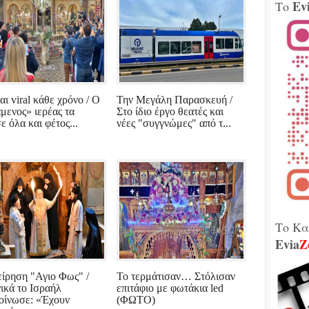
Ev
Το
Βίν
μοτ
240 
Παλ
Θήβ
Τα 
Κοβέ
αι viral κάθε χρόνο / Ο
Την Μεγάλη Παρασκευή /
Μητ
άμενος» ιερέας τα
Στο ίδιο έργο θεατές και
εκτ
ε όλα και φέτος...
νέες "συγγνώμες" από τ...
GAT
μετ
Γεω
Αδε
κάν
διά
το 
που
λειτ
Το Κα
Evia
Z
Χιόν
αυτό
είρηση "Αγιο Φως" /
Το τερμάτισαν… Στόλισαν
σφο
Ελλ
ικά το Ισραήλ
επιτάφιο με φωτάκια led
περ
οίνωσε: «Έχουν
(ΦΩΤΟ)