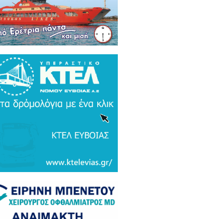
ρκικά ΜΜΕ: Συναγερμός και
μος σε Ελλάδα και Ισραήλ για τον
 Τουρκικό υπερσύχρονο βαλιστικό
αυλο με βεληνεκές 6.000 χιλιομέτρα
ΤΟ & ΒΙΝΤΕΟ)
α Gate: Την περίμεναν στη
εδρίαση λογοδοσίας και αυτή
αζε μετάλλια και έβλεπε τον
αθηναϊκό στο μπάσκετ / Τα άδεια
ανα της ξεφτίλας! (ΦΩΤΟ)
ξάρτητος βουλευτής Γιάννης
ακιώτης στο EviaZoom.gr:
ιτοκοσμικό το κράτος δικαίου στην
νανία του Μητσοτάκη, στο
χαστρο του καθεστώτος όσο ποτέ οι
οχλητικοί" δημοσιογράφοι...»
όπουλος: «Εάν τυχόν υπήρχε
τος δικαίου ο Εισαγγελέας του
ίου Πάγου θα έπρεπε να τιμωρηθεί
αδειγματικά...»