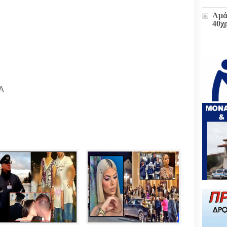
Αμά
40χ
Η δ
παρ
στο
πρώ
Α
«Δι
διοι
(ΕΓ
Μετ
και
έκτα
Ζωή
υπο
του
Επι
Βου