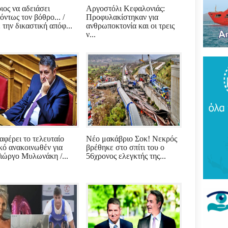
Του
ιος να αδειάσει
Αργοστόλι Κεφαλονιάς:
τρό
όντως τον βόθρο... /
Προφυλακίστηκαν για
νέο
 την δικαστική απόφ...
ανθρωποκτονία και οι τρεις
πύρ
ν...
(ΦΩ
Βάκ
συν
μοίρ
Παν
έδρ
Ανε
Σαρ
«Τρ
ναφέρει το τελευταίο
Νέο μακάβριο Σοκ! Νεκρός
μπα
ικό ανακοινωθέν για
βρέθηκε στο σπίτι του ο
στό
Γιώργο Μυλωνάκη /...
56χρονος ελεγκτής της...
"εν
Βελ
κρά
Αρε
παρ