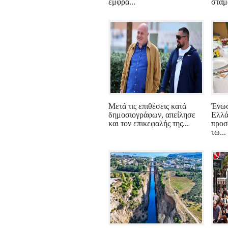
έμφρα...
σταμ
Μετά τις επιθέσεις κατά
Ένω
δημοσιογράφων, απείλησε
Ελλά
και τον επικεφαλής της...
προσ
τω...