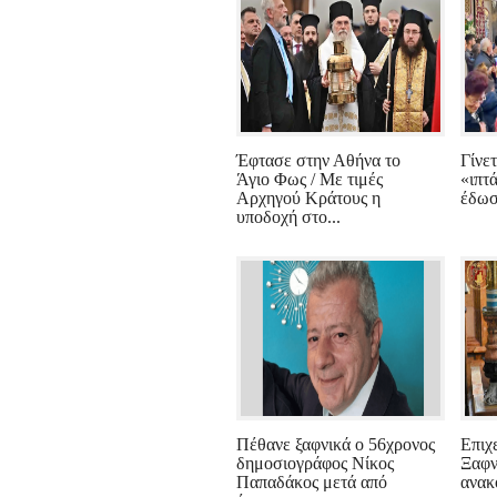
Έφτασε στην Αθήνα το
Γίνετ
Άγιο Φως / Με τιμές
«ιπτ
Αρχηγού Κράτους η
έδωσ
υποδοχή στο...
Πέθανε ξαφνικά ο 56χρονος
Επιχ
δημοσιογράφος Νίκος
Ξαφν
Παπαδάκος μετά από
ανακ