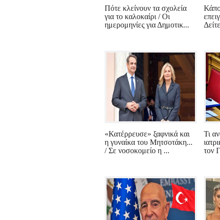
Πότε κλείνουν τα σχολεία
Κάπο
για το καλοκαίρι / Οι
επειγ
ημερομηνίες για Δημοτικ...
Δείτε
«Κατέρρευσε» ξαφνικά και
Τι α
η γυναίκα του Μητσοτάκη...
ιατρ
/ Σε νοσοκομείο η ...
τον 