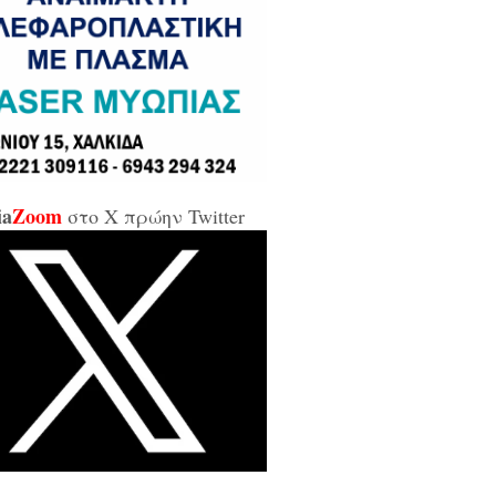
σε και σε εμένα μπάρμπα...»
κίδα: Άρον άρον την κοπάνησε η
ικήτρια της ΔΥΠΑ από το
αρτωλό» Επιμελητήριο Εύβοιας /
αν προσβλητική, ειρωνική και
ιωτική προς τους εργαζόμενους...»
ia
Zoom
στο X πρώην Twitter
οι της αντιπολίτευσης για τις νέες
καλύψεις: «Ο εισαγγελέας
βέλλας αθώωσε και τον εαυτό του,
απάτησε βάναυσα το ήδη
οποιημένο κράτος δικαίου με μία
ξικοματική διάταξη, θα κληθούν
 να λογοδοτήσουν και πρωτίστως ο
υθύνων και αυτού του εγκλήματος
ητσοτάκης...»
κίδα: Δείτε ζωντανά την κίνηση
 Παλαιά Γέφυρα (LIVE ΕΙΚΟΝΑ)