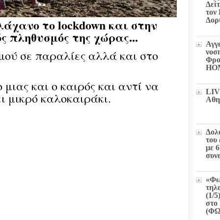
Δεί
τον
Δορ
άχανο το lockdown και στην
ός πληθυσμός της χώρας...
Αγγ
ού σε παραλίες αλλά και στο
νοσ
Φρο
HO
μιας και ο καιρός και αντί να
LIV
ει μικρό καλοκαιράκι.
Αθη
Δολ
του
με 
συν
«Φω
τηλ
(1/5
στο 
(Φ