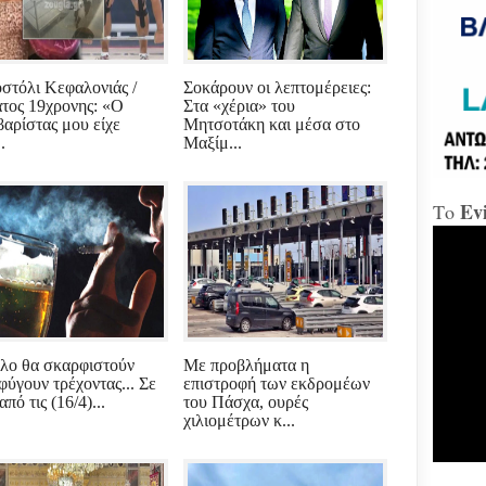
«Δώ
στόλι Κεφαλονιάς /
Σοκάρουν οι λεπτομέρειες:
Χαλ
τος 19χρονης: «Ο
Στα «χέρια» του
Διο
βαρίστας μου είχε
Μητσοτάκη και μέσα στο
«αμ
.
Μαξίμ...
«Ήτ
απαξ
Ev
Το
Μύδρ
απο
Τζα
κατ
κακ
πρα
για
διε
κ.Μ
λλο θα σκαρφιστούν
Με προβλήματα η
φύγουν τρέχοντας... Σε
επιστροφή των εκδρομέων
από τις (16/4)...
του Πάσχα, ουρές
Χαλ
χιλιομέτρων κ...
στη