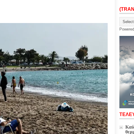
(TRA
Powere
ΤΕΛΕΥ
Καύ
θερ