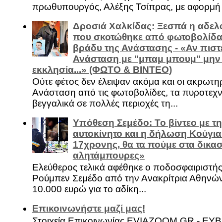
πρωθυπουργός, Αλέξης Τσίπρας, με αφορμή .
Δροσιά Χαλκίδας: Ξεσπά η αδελ
που σκοτώθηκε από φωτοβολίδα 
βράδυ της Ανάστασης - «Αν πιστε
Ανάσταση με "μπαμ μπουμ" μην
εκκλησία...» (ΦΩΤΟ & ΒΙΝΤΕΟ)
Ούτε φέτος δεν έλειψαν ακόμα και οι ακρωτη
Ανάσταση από τις φωτοβολίδες, τα πυροτεχν
βεγγαλικά σε πολλές περιοχές τη...
Υπόθεση Σεμέδο: Το βίντεο με τ
αυτοκίνητο και η δήλωση Κούγια
17χρονης, θα τα πούμε στα δικασ
αλητάμπουρες»
Ελεύθερος τελικά αφέθηκε ο ποδοσφαιριστή
Ρούμπεν Σεμέδο από την Ανακρίτρια Αθηνώ
10.000 ευρώ για το αδίκη...
Επικοινωνήστε μαζί μας!
Στοιχεία Επικοινωνίας EVIAZOOM.GR - ΕΥ