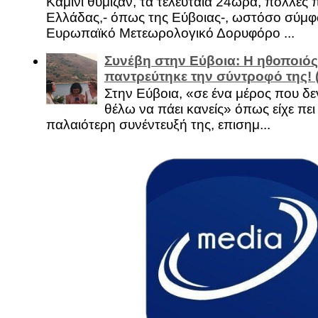
Καμίνι θύμιζαν, τα τελευταία 24ωρα, πολλές 
Ελλάδας,- όπως της Εύβοιας-, ωστόσο σύμφ
Ευρωπαϊκό Μετεωρολογικό Δορυφόρο ...
Συνέβη στην Εύβοια: Η ηθοποιός
παντρεύτηκε την σύντροφό της!
Στην Εύβοια, «σε ένα μέρος που δεν
θέλω να πάει κανείς» όπως είχε πει 
παλαιότερη συνέντευξή της, επισημ...