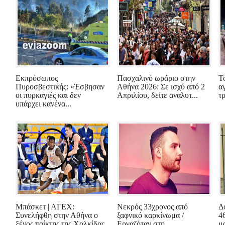
Εκπρόσωπος
Πασχαλινό ωράριο στην
Τ
Πυροσβεστικής: «Έσβησαν
Αθήνα 2026: Σε ισχύ από 2
α
οι πυρκαγιές και δεν
Απριλίου, δείτε αναλυτ...
τ
υπάρχει κανένα...
Μπάσκετ | ΑΓΕΧ:
Νεκρός 33χρονος από
Δ
Συνελήφθη στην Αθήνα ο
ξαφνικό καρκίνωμα /
4
ξένος παίκτης της Χαλκίδας
Εργαζόταν στη
μα