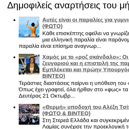
Δημοφιλείς αναρτήσεις του μ
Αυτές είναι οι παραλίες για γυμ
(ΦΩΤΟ)
Κάθε επισκέπτης οφείλει να γνωρίζε
μια ελληνική παραλία είναι παράνομ
παραλία είναι επίσημα αναγνωρ...
Χαμός με το «ροζ σκάνδαλο»: Οι
ζευγαριού και η επιστολή της πα
Εμπλέκεται και πρώην Υπουργό
ΒΙΝΤΕΟ)
Τεράστιες διαστάσεις παίρνει η υπόθεση του
Όπως έχει γραφτεί, όλα ήρθαν στο «φως» τ
Δευτέρας 21 Οκτωβρ...
«Θερμή» υποδοχή του Αλέξη Τσί
(ΦΩΤΟ & ΒΙΝΤΕΟ)
Στη Στερεά Ελλάδα και συγκεκριμέ
Λαμίας συνέχισε την προεκλογική τ