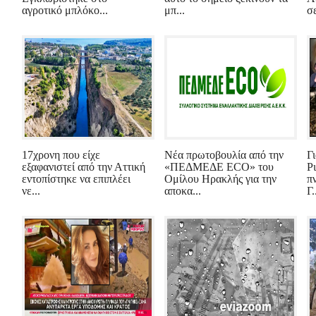
αγροτικό μπλόκο...
μπ...
σ
17χρονη που είχε
Νέα πρωτοβουλία από την
Γ
εξαφανιστεί από την Αττική
«ΠΕΔΜΕΔΕ ECO» του
Ρ
εντοπίστηκε να επιπλέει
Ομίλου Ηρακλής για την
π
νε...
αποκα...
Γ.