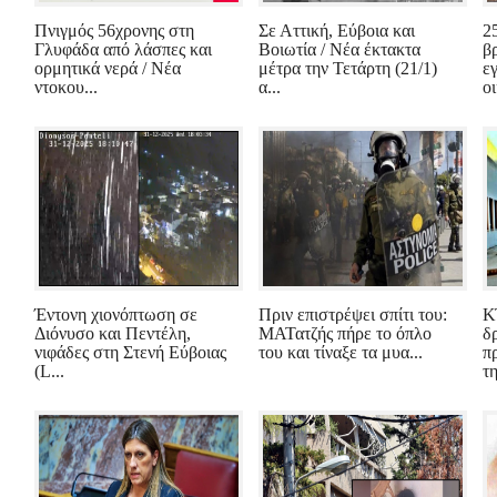
Πνιγμός 56χρονης στη
Σε Αττική, Εύβοια και
2
Γλυφάδα από λάσπες και
Βοιωτία / Νέα έκτακτα
β
ορμητικά νερά / Νέα
μέτρα την Τετάρτη (21/1)
ε
ντοκου...
α...
οι
Έντονη χιονόπτωση σε
Πριν επιστρέψει σπίτι του:
Κ
Διόνυσο και Πεντέλη,
ΜΑΤατζής πήρε το όπλο
δ
νιφάδες στη Στενή Εύβοιας
του και τίναξε τα μυα...
π
(L...
τη