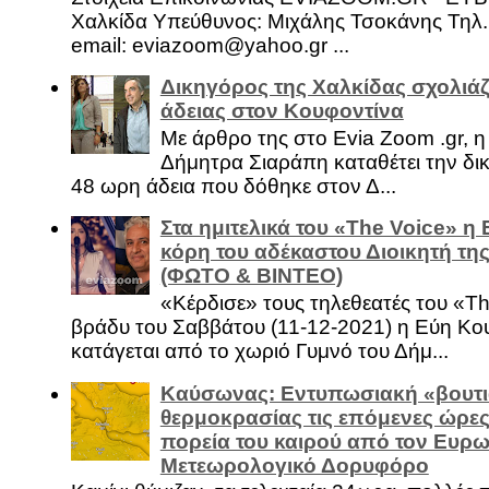
Χαλκίδα Υπεύθυνος: Μιχάλης Τσοκάνης Τηλ.
email: eviazoom@yahoo.gr ...
Δικηγόρος της Χαλκίδας σχολιάζ
άδειας στον Κουφοντίνα
Με άρθρο της στο Evia Zoom .gr, 
Δήμητρα Σιαράπη καταθέτει την δι
48 ωρη άδεια που δόθηκε στον Δ...
Στα ημιτελικά του «The Voice» η
κόρη του αδέκαστου Διοικητή της
(ΦΩΤΟ & ΒΙΝΤΕΟ)
«Κέρδισε» τους τηλεθεατές του «Th
βράδυ του Σαββάτου (11-12-2021) η Εύη Κο
κατάγεται από το χωριό Γυμνό του Δήμ...
Καύσωνας: Εντυπωσιακή «βουτι
θερμοκρασίας τις επόμενες ώρες 
πορεία του καιρού από τον Ευρ
Μετεωρολογικό Δορυφόρο