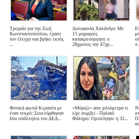
Τροχαίο για την Ζωή
Δολοφονία Χαλάνδρι: Με
Ε
Κωνσταντοπούλου, έχασε
15 μαχαιριές
μ
τον έλεγχο και βγήκε εκτός
κατακρεούργησε ο
ο
...
28χρονος την 47χρ...
π.
Φονική φωτιά Κερατέα με
«Μύριζε» απο χιλιόμετρα τι
Ν
έναν νεκρό: Συνελήφθησαν
είχε συμβεί - Παλαιό
σ
δύο υπάλληλοι του ΔΕΔ...
Φάληρο: Ομολόγησε η 32...
Π
ασ