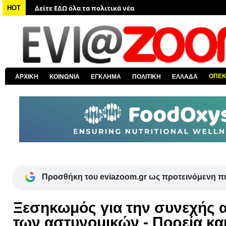
Δείτε ΕΔΩ όλα τα πολιτικά νέα
HOT
Δείτε ΕΔΩ τις αποκαλύψεις του EviaZoom.gr
Δείτε ΕΔΩ όλα τα αστυνομικά νέα
Δείτε ΕΔΩ όλα τα νέα από τον κόσμο
Δείτε ΕΔΩ όλα τα νέα για την Χαλκίδα και όλη την Εύβοια
ΟΠΕ
ΑΡΧΙΚΗ
ΚΟΙΝΩΝΙΑ
ΕΓΚΛΗΜΑ
ΠΟΛΙΤΙΚΗ
ΕΛΛΑΔΑ
Δείτε ΕΔΩ όλες τις ειδήσεις από την Ελλάδα
Προσθήκη του eviazoom.gr ως προτεινόμενη π
Ξεσηκωμός για την συνεχής 
των αστυνομικών - Πορεία κα