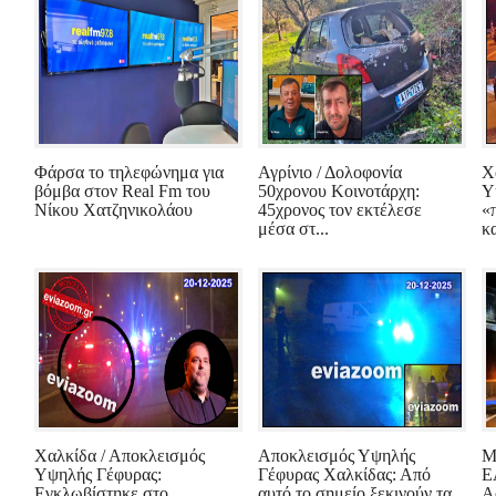
Φάρσα το τηλεφώνημα για
Αγρίνιο / Δολοφονία
Χ
βόμβα στον Real Fm του
50χρονου Κοινοτάρχη:
Υ
Νίκου Χατζηνικολάου
45χρονος τον εκτέλεσε
«
μέσα στ...
κα
Χαλκίδα / Αποκλεισμός
Αποκλεισμός Υψηλής
Μ
Υψηλής Γέφυρας:
Γέφυρας Χαλκίδας: Από
Ε
Εγκλωβίστηκε στο
αυτό το σημείο ξεκινούν τα
Α