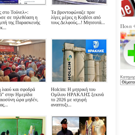
Στα
Βοιω
Κρή
 στο Τούνελ»:
Τα βροντοφώναζε πριν
σε σε τηλεθέαση η
λίγες μέρες η Κοβέσι από
μπή της Παρασκευής
τους Δελφούς...! Μητσοτά...
(Sup
Ποια 
κ...
Ένω
Ολυ
ΑΕΚ
Νέε
Φύλ
την 
Κατηγορί
Γελά
Ξαφ
παρ
 λαού και σφοδρά
Holcim: Η μητρική του
για
ά" στην Ημερίδα
Ομίλου ΗΡΑΚΛΗΣ ξεκινά
ρου
αιοσύνη ώρα μηδέν,
το 2026 με ισχυρή
μετά
ς...
αναπτυξι...
υπο
με χ
καθ
αντι