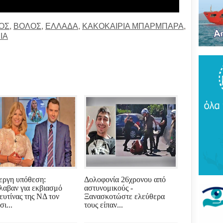
Του
τρό
νέο
ΟΣ
,
ΒΟΛΟΣ
,
ΕΛΛΑΔΑ
,
ΚΑΚΟΚΑΙΡΙΑ ΜΠΑΡΜΠΑΡΑ
,
πύρ
(ΦΩ
ΙΑ
Βάκ
συν
μοίρ
Παν
έδρ
Ανε
Σαρ
«Τρ
μπα
στό
"εν
Βελ
εργη υπόθεση:
Δολοφονία 26χρονου από
κρά
λαβαν για εκβιασμό
αστυνομικούς -
Αρε
ευτίνας της ΝΔ τον
Ξανασκοτώστε ελεύθερα
παρ
ι...
τους είπαν...