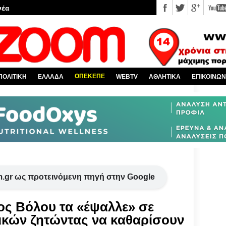
 κόσμο
Χαλκίδα και όλη την Εύβοια
πό την Ελλάδα
υ EviaZoom.gr
ΟΠΕΚΕΠΕ
ΠΟΛΙΤΙΚΗ
ΕΛΛΑΔΑ
WEBTV
ΑΘΛΗΤΙΚΑ
ΕΠΙΚΟΙΝΩΝ
.gr ως προτεινόμενη πηγή στην Google
ς Βόλου τα «έψαλλε» σε
τικών ζητώντας να καθαρίσουν