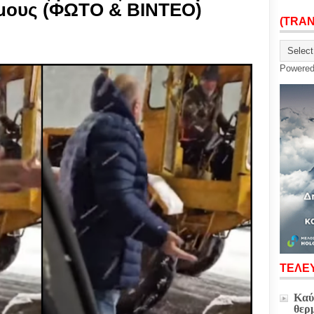
όμους (ΦΩΤΟ & ΒΙΝΤΕΟ)
(TRA
Powere
ΤΕΛΕΥ
Καύ
θερ