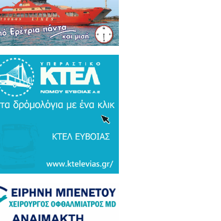
ρκικά ΜΜΕ: Συναγερμός και
μος σε Ελλάδα και Ισραήλ για τον
 Τουρκικό υπερσύχρονο βαλιστικό
αυλο με βεληνεκές 6.000 χιλιομέτρα
ΤΟ & ΒΙΝΤΕΟ)
α Gate: Την περίμεναν στη
εδρίαση λογοδοσίας και αυτή
αζε μετάλλια και έβλεπε τον
αθηναϊκό στο μπάσκετ / Τα άδεια
ανα της ξεφτίλας! (ΦΩΤΟ)
ξάρτητος βουλευτής Γιάννης
ακιώτης στο EviaZoom.gr:
ιτοκοσμικό το κράτος δικαίου στην
νανία του Μητσοτάκη, στο
χαστρο του καθεστώτος όσο ποτέ οι
οχλητικοί" δημοσιογράφοι...»
όπουλος: «Εάν τυχόν υπήρχε
τος δικαίου ο Εισαγγελέας του
ίου Πάγου θα έπρεπε να τιμωρηθεί
αδειγματικά...»