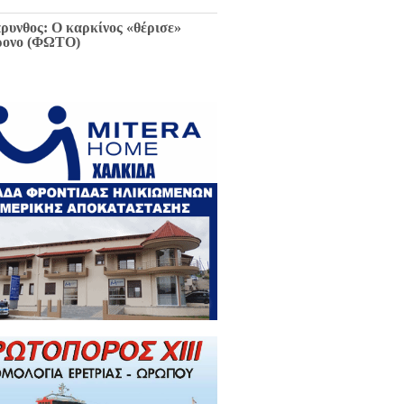
ρυνθος: Ο καρκίνος «θέρισε»
ρονο (ΦΩΤΟ)
ιαφθορά στη Χαλκίδα έχει
ελθόν και μέλλον / Αποκλειστικά
 EviaZoom.gr: Η ένορκη κατάθεση
ην Εισαγγελέα Χαλκίδας:
εφθαρμένοι στη Χαλκίδα όλοι οι
κούντες δημόσιοι λειτουργοί...»
ΓΡΑΦΑ)
ά την Χαλκίδα έμεινε χωρίς νερό
 το Βασιλικό λόγω ξανά νέας
κτης βλάβης...
 Κωνσταντοπούλου για σκάνδαλο
κλοπών: «Να κληθεί ο Εισαγγελέας
 Αρείου Πάγου Κ. Τζαβέλλας στην
τροπή Θεσμών και Διαφάνειας της
λής»