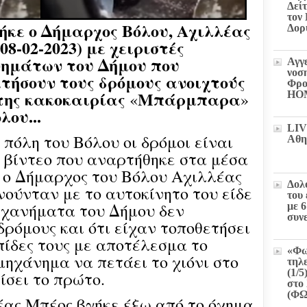
Δεί
τον
ήκε ο Δήμαρχος Βόλου, Αχιλλέας
Δορ
8-02-2023) με χειριστές
νημάτων του Δήμου που
Αγγ
νοσ
τήσουν τους δρόμους ανοιχτούς
Φρο
ης κακοκαιρίας
Μπάρμπαρα
«
»
HO
λου...
LIV
πόλη του Βόλου οι δρόμοι είναι
Αθη
 βίντεο που αναρτήθηκε στα μέσα
, ο Δήμαρχος του Βόλου Αχιλλέας
Δολ
νούνταν με το αυτοκίνητο του είδε
του
μηχανήματα του Δήμου δεν
με 
συν
ρόμους και ότι είχαν τοποθετήσει
πίδες τους με αποτέλεσμα το
«Φω
μηχάνημα να πετάει το χιόνι στο
τηλ
(1/5
ίσει το πρώτο.
στο 
(Φ
έας Μπέος βγήκε έξω από το όχημα