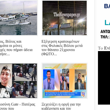
«Δώ
Χαλ
Διο
«αμ
«Ήτ
απαξ
ος, Βόλος και
Εξέγερση κρατουμένων
μάτα οι μόνες
στις Φυλακές Βόλου μετά
Ev
Το
οχές που πήραν άδεια
τον θάνατο 21χρονου
Μύδρ
τήσε...
(ΦΩΤΟ...
απο
Τζα
κατ
κακ
πρα
για
διε
κ.Μ
Χαλ
στη
ιοσύνη Gate - Πατέρας
Ξεχειλίζει η οργή για την
ονου που
κυβέρνηση και την