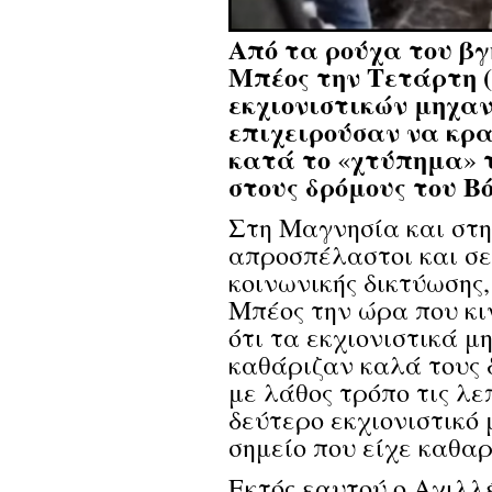
Από τα ρούχα του βγ
Μπέος την Τετάρτη (0
εκχιονιστικών μηχα
επιχειρούσαν να κρα
κατά το
χτύπημα
τ
«
»
στους δρόμους του Βό
Στη Μαγνησία και στη 
απροσπέλαστοι και σε
κοινωνικής δικτύωσης
Μπέος την ώρα που κι
ότι τα εκχιονιστικά 
καθάριζαν καλά τους δ
με λάθος τρόπο τις λε
δεύτερο εκχιονιστικό 
σημείο που είχε καθαρ
Εκτός εαυτού ο Αχιλλ