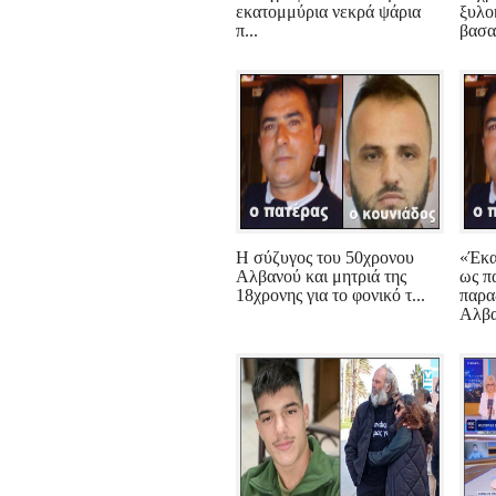
εκατομμύρια νεκρά ψάρια
ξυλο
π...
βασα
Η σύζυγος του 50χρονου
«Έκα
Αλβανού και μητριά της
ως π
18χρονης για το φονικό τ...
παρα
Αλβα