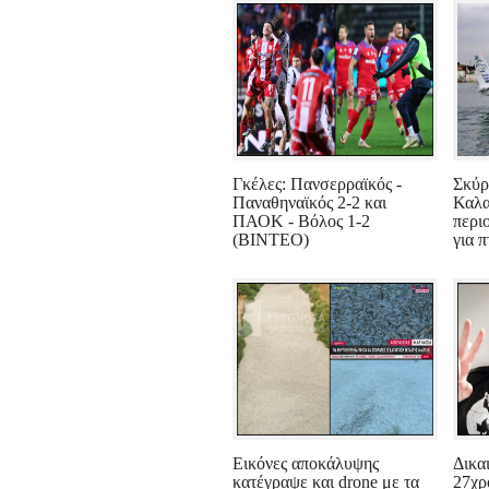
Γκέλες: Πανσερραϊκός -
Σκύρ
Παναθηναϊκός 2-2 και
Καλα
ΠΑΟΚ - Βόλος 1-2
περι
(ΒΙΝΤΕΟ)
για π
Εικόνες αποκάλυψης
Δικα
κατέγραψε και drone με τα
27χρ