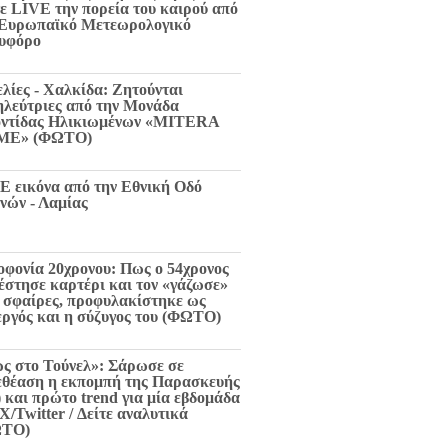
τε LIVE την πορεία του καιρού από
 Ευρωπαϊκό Μετεωρολογικό
υφόρο
ελίες - Χαλκίδα: Ζητούνται
ηλεύτριες από την Μονάδα
ντίδας Ηλικιωμένων «MITERA
ME» (ΦΩΤΟ)
E εικόνα από την Εθνική Οδό
νών - Λαμίας
οφονία 20χρονου: Πως ο 54χρονος
 έστησε καρτέρι και τον «γάζωσε»
6 σφαίρες, προφυλακίστηκε ως
εργός και η σύζυγος του (ΦΩΤΟ)
ς στο Τούνελ»: Σάρωσε σε
εθέαση η εκπομπή της Παρασκευής
) και πρώτο trend για μία εβδομάδα
X/Twitter / Δείτε αναλυτικά
ΩΤΟ)