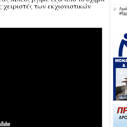
ς χειριστές των εκχιονιστικών
Αμά
40χ
Η δ
παρ
στο
πρώ
«Δι
διοι
(ΕΓ
Μετ
και
έκτα
Ζωή
υπο
του
Επι
Βου