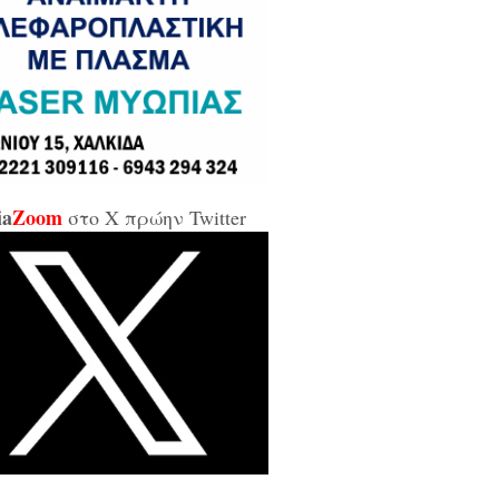
σε και σε εμένα μπάρμπα...»
κίδα: Άρον άρον την κοπάνησε η
ικήτρια της ΔΥΠΑ από το
αρτωλό» Επιμελητήριο Εύβοιας /
αν προσβλητική, ειρωνική και
ιωτική προς τους εργαζόμενους...»
ia
Zoom
στο X πρώην Twitter
οι της αντιπολίτευσης για τις νέες
καλύψεις: «Ο εισαγγελέας
βέλλας αθώωσε και τον εαυτό του,
απάτησε βάναυσα το ήδη
οποιημένο κράτος δικαίου με μία
ξικοματική διάταξη, θα κληθούν
 να λογοδοτήσουν και πρωτίστως ο
υθύνων και αυτού του εγκλήματος
ητσοτάκης...»
κίδα: Δείτε ζωντανά την κίνηση
 Παλαιά Γέφυρα (LIVE ΕΙΚΟΝΑ)