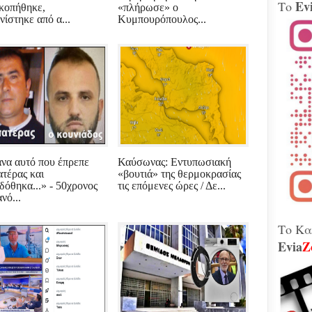
Ev
Το
κοπήθηκε,
«πλήρωσε» ο
Βίν
νίστηκε από α...
Κυμπουρόπουλος...
μοτ
240 
Παλ
Θήβ
Τα 
Κοβέ
Μητ
εκτ
GAT
μετ
Γεω
να αυτό που έπρεπε
Καύσωνας: Εντυπωσιακή
Αδε
ατέρας και
«βουτιά» της θερμοκρασίας
κάν
δόθηκα...» - 50χρονος
τις επόμενες ώρες / Δε...
διά
νό...
το 
που
λειτ
Το Κα
Evia
Z
Χιόν
αυτό
σφο
Ελλ
περ