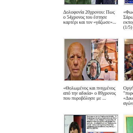
Δολοφονία 20χρονου: Πως
«Φως
ο 54χρονος του έστησε
Σάρω
καρτέρι και τον «γάζωσε»...
εκπο
(1/5) 
«Θολωμένος και πνιγμένος
Οργή
από την αδικία» ο 89χρονος
"πυρ
που πυροβόλησε με ...
«Δικ
αγώνα