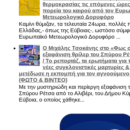
θερμοκρασίας τις επόμενες ώρες 
πορεία του καιρού από τον Ευρ
Μετεωρολογικό Δορυφόρο
Καμίνι θύμιζαν, τα τελευταία 24ωρα, πολλές 
Ελλάδας,- όπως της Εύβοιας-, ωστόσο σύμφ
Ευρωπαϊκό Μετεωρολογικό Δορυφόρο ...
Ο Μιχάλης Τσοκάνης στο «Φως σ
εξαφάνιση θρίλερ του Σπύρου Ρέ
/ Το ρεπορτάζ, τα ερωτήματα για τ
νέες συγκλονιστικές μαρτυρίες 
μετέδωσε η εκπομπή για τον αγνοούμενο 
(ΦΩΤΟ & ΒΙΝΤΕΟ)
Με την μυστηριώδη και περίεργη εξαφάνιση 
Σπύρου Ρέτσα από το Αλιβέρι, του Δήμου Κύμ
Εύβοια, ο οποίος χάθηκε...