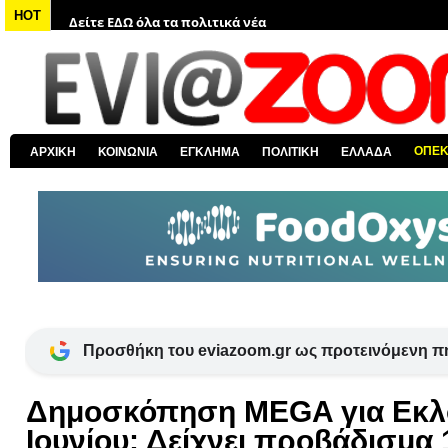
Δείτε ΕΔΩ όλα τα πολιτικά νέα
HOT
Δείτε ΕΔΩ τις αποκαλύψεις του EviaZoom.gr
Δείτε ΕΔΩ όλα τα αστυνομικά νέα
Δείτε ΕΔΩ όλα τα νέα από τον κόσμο
Δείτε ΕΔΩ όλα τα νέα για την Χαλκίδα και όλη την Εύβοια
ΟΠΕ
ΑΡΧΙΚΗ
ΚΟΙΝΩΝΙΑ
ΕΓΚΛΗΜΑ
ΠΟΛΙΤΙΚΗ
ΕΛΛΑΔΑ
Δείτε ΕΔΩ όλες τις ειδήσεις από την Ελλάδα
Προσθήκη του eviazoom.gr ως προτεινόμενη π
Δημοσκόπηση MEGA για Εκλ
Ιουνίου: Δείχνει προβάδισμα