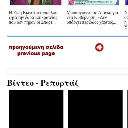
Η Ζωή Κωνσταντοπούλου
Μπακογιάννη σε Λιάγκα για
Ν
ζητά την έδρα Επικρατείας
νέα Κυβέρνηση: «Δεν
ο
που δεν πήραν οι Σπαρτ...
υπάρχει περίοδος χάριτος...
η
Υ
Βίντεο - Ρεπορτάζ