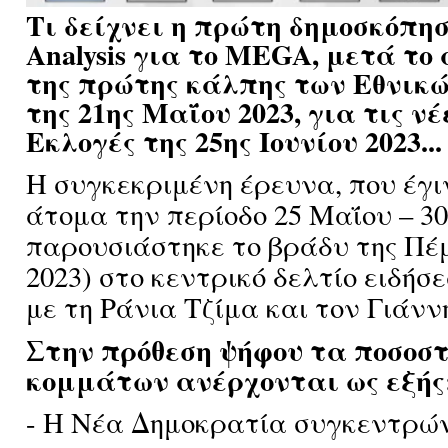
Τι δείχνει η πρώτη δημοσκόπησ
Analysis για το MEGA, μετά τ
της πρώτης κάλπης των Εθνικ
της 21ης Μαΐου 2023, για τις νέ
Εκλογές της 25ης Ιουνίου 2023...
Η συγκεκριμένη έρευνα,
που έγιν
άτομα την περίοδο 25 Μαΐου – 3
παρουσιάστηκε το βράδυ της Πέμ
2023) στο κεντρικό δελτίο ειδή
με τη Ράνια Τζίμα και τον Γιάν
Στην πρόθεση ψήφου τα ποσοσ
κομμάτων ανέρχονται ως εξής
- Η Νέα Δημοκρατία συγκεντρών