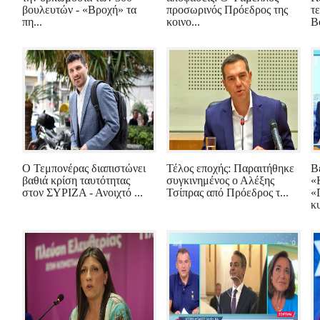
βουλευτών - «Βροχή» τα
προσωρινός Πρόεδρος της
τ
πη...
κοινο...
Βο
Ο Τεμπονέρας διαπιστώνει
Τέλος εποχής: Παραιτήθηκε
Β
βαθιά κρίση ταυτότητας
συγκινημένος ο Αλέξης
«
στον ΣΥΡΙΖΑ - Ανοιχτό ...
Τσίπρας από Πρόεδρος τ...
«
κ