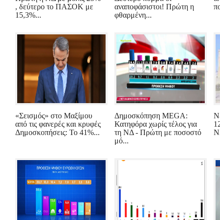
, δεύτερο το ΠΑΣΟΚ με
αναποφάσιστοι! Πρώτη η
πο
15,3%...
φθαρμένη...
«Σεισμός» στο Μαξίμου
Δημοσκόπηση MEGA:
Ν
από τις φανερές και κρυφές
Κατηφόρα χωρίς τέλος για
1
Δημοσκοπήσεις: Το 41%...
τη ΝΔ - Πρώτη με ποσοστό
Ν
μό...