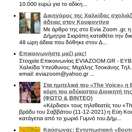
10.000 ευρώ για το αδίκη...
Δικηγόρος της Χαλκίδας σχολιάζ
άδειας στον Κουφοντίνα
Με άρθρο της στο Evia Zoom .gr, 
Δήμητρα Σιαράπη καταθέτει την δι
48 ωρη άδεια που δόθηκε στον Δ...
Επικοινωνήστε μαζί μας!
Στοιχεία Επικοινωνίας EVIAZOOM.GR - ΕΥ
Χαλκίδα Υπεύθυνος: Μιχάλης Τσοκάνης Τηλ.
email: eviazoom@yahoo.gr ...
Στα ημιτελικά του «The Voice» η
κόρη του αδέκαστου Διοικητή της
(ΦΩΤΟ & ΒΙΝΤΕΟ)
«Κέρδισε» τους τηλεθεατές του «Th
βράδυ του Σαββάτου (11-12-2021) η Εύη Κο
κατάγεται από το χωριό Γυμνό του Δήμ...
Καύσωνας: Εντυπωσιακή «βουτι