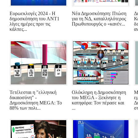
Ευρωεκλογές 2024 - Η
Νέα Δημοσκόπηση: Πτώση
Δ
δημοσκόπηση του ΑΝΤ1
για τη ΝΔ, καταλληλότερος
Κ
λίγες ημέρες πριν τις
Πρωθυπουργός ο «κανέν...
δ
κάλπες...
α
Τετέλεσται η "ελληνική
Ολόκληρη η Δημοσκόπηση
Μ
δικαιοσύνη" -
του MEGA - Ξεκίνησε η
εμ
Δημοσκόπηση MEGA: Το
κατηφόρα: Τον πέρασε και
Δ
88% των πολι...
...
στ