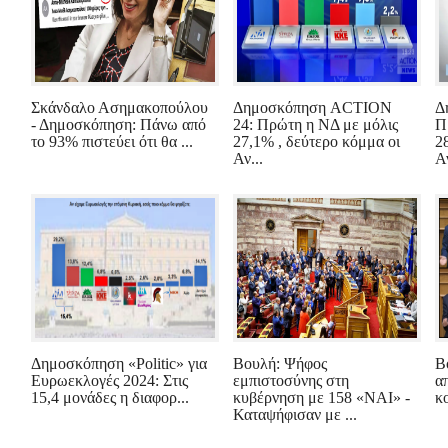
Σκάνδαλο Ασημακοπούλου
Δημοσκόπηση ACTION
Δ
- Δημοσκόπηση: Πάνω από
24: Πρώτη η ΝΔ με μόλις
Π
το 93% πιστεύει ότι θα ...
27,1% , δεύτερο κόμμα οι
2
Αν...
Α
Δημοσκόπηση «Politic» για
Βουλή: Ψήφος
Β
Ευρωεκλογές 2024: Στις
εμπιστοσύνης στη
α
15,4 μονάδες η διαφορ...
κυβέρνηση με 158 «ΝΑΙ» -
κ
Καταψήφισαν με ...