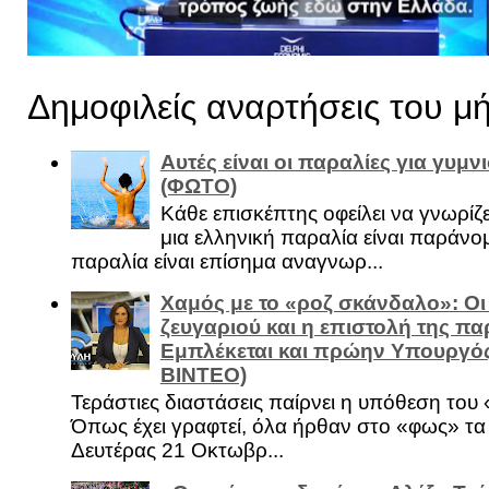
Δημοφιλείς αναρτήσεις του μ
Αυτές είναι οι παραλίες για γυμ
(ΦΩΤΟ)
Κάθε επισκέπτης οφείλει να γνωρίζε
μια ελληνική παραλία είναι παράνομ
παραλία είναι επίσημα αναγνωρ...
Χαμός με το «ροζ σκάνδαλο»: Οι
ζευγαριού και η επιστολή της πα
Εμπλέκεται και πρώην Υπουργό
ΒΙΝΤΕΟ)
Τεράστιες διαστάσεις παίρνει η υπόθεση του
Όπως έχει γραφτεί, όλα ήρθαν στο «φως» τ
Δευτέρας 21 Οκτωβρ...