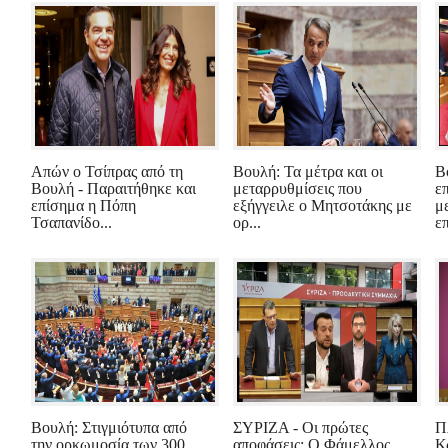
Απών ο Τσίπρας από τη
Βουλή: Τα μέτρα και οι
Β
Βουλή - Παραιτήθηκε και
μεταρρυθμίσεις που
ε
επίσημα η Πόπη
εξήγγειλε ο Μητσοτάκης με
μ
Τσαπανίδο...
ορ...
επ
Βουλή: Στιγμιότυπα από
ΣΥΡΙΖΑ - Οι πρώτες
Π
την ορκωμοσία των 300
αποφάσεις: Ο Φάμελλος
Κ