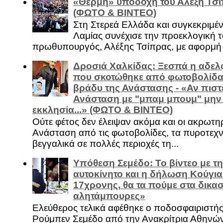
«Θερμή» υποδοχή του Αλέξη Τσί
(ΦΩΤΟ & ΒΙΝΤΕΟ)
Στη Στερεά Ελλάδα και συγκεκριμέ
Λαμίας συνέχισε την προεκλογική τ
πρωθυπουργός, Αλέξης Τσίπρας, με αφορμή .
Δροσιά Χαλκίδας: Ξεσπά η αδελ
που σκοτώθηκε από φωτοβολίδα 
βράδυ της Ανάστασης - «Αν πιστε
Ανάσταση με "μπαμ μπουμ" μην
εκκλησία...» (ΦΩΤΟ & ΒΙΝΤΕΟ)
Ούτε φέτος δεν έλειψαν ακόμα και οι ακρωτη
Ανάσταση από τις φωτοβολίδες, τα πυροτεχν
βεγγαλικά σε πολλές περιοχές τη...
Υπόθεση Σεμέδο: Το βίντεο με τ
αυτοκίνητο και η δήλωση Κούγια
17χρονης, θα τα πούμε στα δικασ
αλητάμπουρες»
Ελεύθερος τελικά αφέθηκε ο ποδοσφαιριστή
Ρούμπεν Σεμέδο από την Ανακρίτρια Αθηνώ