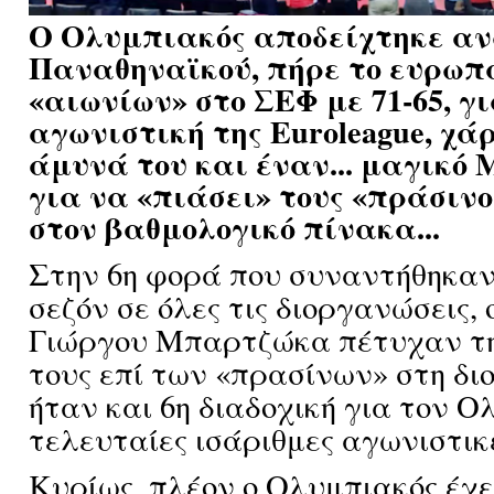
Ο Ολυμπιακός αποδείχτηκε αν
Παναθηναϊκού, πήρε το ευρωπ
«αιωνίων» στο ΣΕΦ με 71-65, γι
αγωνιστική της Euroleague, χά
άμυνά του και έναν... μαγικό 
για να «πιάσει» τους «πράσινου
στον βαθμολογικό πίνακα...
Στην 6η φορά που συναντήθηκαν
σεζόν σε όλες τις διοργανώσεις, 
Γιώργου Μπαρτζώκα πέτυχαν την
τους επί των «πρασίνων» στη δ
ήταν και 6η διαδοχική για τον Ο
τελευταίες ισάριθμες αγωνιστικ
Κυρίως, πλέον ο Ολυμπιακός έχε