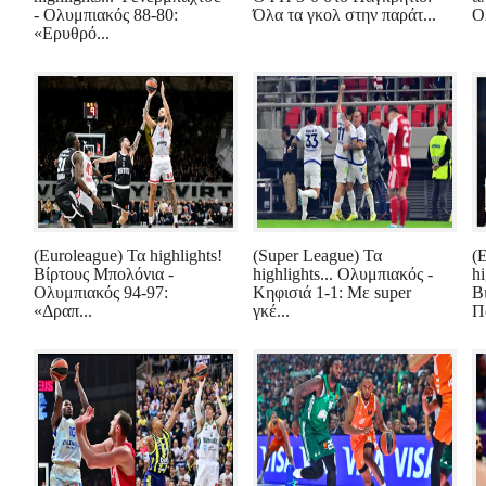
- Ολυμπιακός 88-80:
Όλα τα γκολ στην παράτ...
Ο
«Ερυθρό...
(Euroleague) Τα highlights!
(Super League) Τα
(
Βίρτους Μπολόνια -
highlights... Ολυμπιακός -
hi
Ολυμπιακός 94-97:
Κηφισιά 1-1: Με super
Β
«Δραπ...
γκέ...
Π