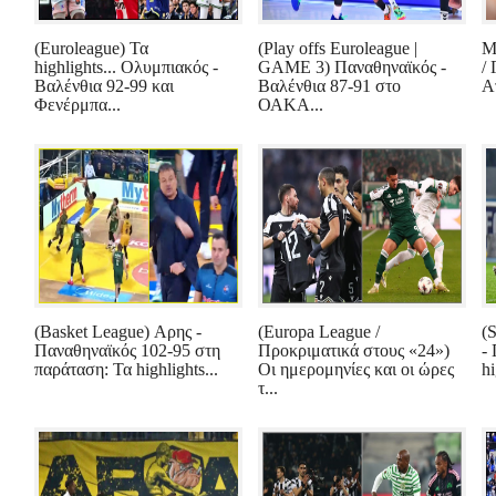
(Euroleague) Τα
(Play offs Euroleague |
M
highlights... Ολυμπιακός -
GAME 3) Παναθηναϊκός -
/
Βαλένθια 92-99 και
Βαλένθια 87-91 στο
Α
Φενέρμπα...
ΟΑΚΑ...
(Basket League) Αρης -
(Europa League /
(
Παναθηναϊκός 102-95 στη
Προκριματικά στους «24»)
-
παράταση: Τα highlights...
Οι ημερομηνίες και οι ώρες
hi
τ...