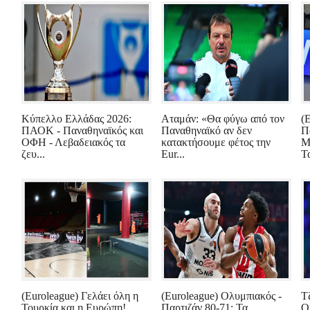
Κύπελλο Ελλάδας 2026:
Αταμάν: «Θα φύγω από τον
(
ΠΑΟΚ - Παναθηναϊκός και
Παναθηναϊκό αν δεν
Π
ΟΦΗ - Λεβαδειακός τα
κατακτήσουμε φέτος την
Μ
ζευ...
Eur...
Τα
(Euroleague) Γελάει όλη η
(Euroleague) Ολυμπιακός -
Τ
Τουρκία και η Ευρώπη!
Παρτιζάν 80-71: Τα
Ο