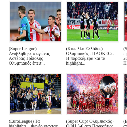
(Super League)
(Κύπελλο Ελλάδας)
(
Αναβλήθηκε ο αγώνας
Ολυμπιακός - ΠΑΟΚ 0-2:
π
Αστέρας Τρίπολης -
Η παρακάμερα και τα
2
Ολυμπιακός έπειτ...
highlight...
Π
(EuroLeague) Τα
(Super Cup) Ολυμπιακός -
(E
highlights... Φενέρμπαχτσε
ΟΦΗ 3-0 στο Παγκρήτιο:
α