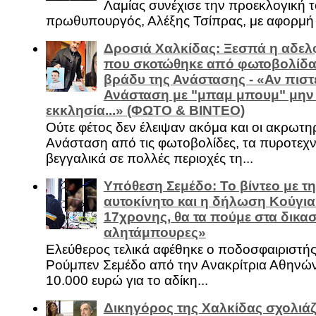
Λαμίας συνέχισε την προεκλογική τ
πρωθυπουργός, Αλέξης Τσίπρας, με αφορμή .
Δροσιά Χαλκίδας: Ξεσπά η αδελ
που σκοτώθηκε από φωτοβολίδα 
βράδυ της Ανάστασης - «Αν πιστε
Ανάσταση με "μπαμ μπουμ" μην
εκκλησία...» (ΦΩΤΟ & ΒΙΝΤΕΟ)
Ούτε φέτος δεν έλειψαν ακόμα και οι ακρωτη
Ανάσταση από τις φωτοβολίδες, τα πυροτεχν
βεγγαλικά σε πολλές περιοχές τη...
Υπόθεση Σεμέδο: Το βίντεο με τ
αυτοκίνητο και η δήλωση Κούγια
17χρονης, θα τα πούμε στα δικασ
αλητάμπουρες»
Ελεύθερος τελικά αφέθηκε ο ποδοσφαιριστή
Ρούμπεν Σεμέδο από την Ανακρίτρια Αθηνώ
10.000 ευρώ για το αδίκη...
Δικηγόρος της Χαλκίδας σχολιάζ