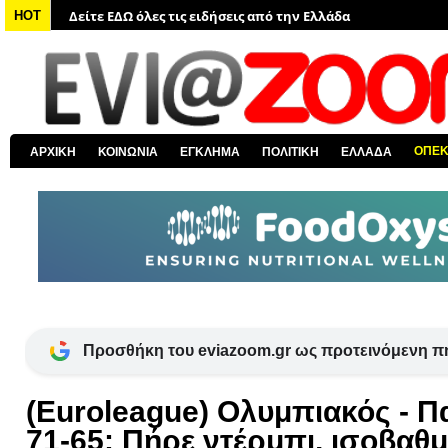
Δείτε ΕΔΩ όλα τα πολιτικά νέα
HOT
Δείτε ΕΔΩ τις αποκαλύψεις του EviaZoom.gr
Δείτε ΕΔΩ όλα τα αστυνομικά νέα
Δείτε ΕΔΩ όλα τα νέα από τον κόσμο
Δείτε ΕΔΩ όλα τα νέα για την Χαλκίδα και όλη την Εύβοια
ΟΠΕ
ΑΡΧΙΚΗ
ΚΟΙΝΩΝΙΑ
ΕΓΚΛΗΜΑ
ΠΟΛΙΤΙΚΗ
ΕΛΛΑΔΑ
Δείτε ΕΔΩ όλες τις ειδήσεις από την Ελλάδα
Προσθήκη του eviazoom.gr ως προτεινόμενη π
(Euroleague) Ολυμπιακός - Π
71-65: Πήρε ντέρμπι, ισοβαθμ