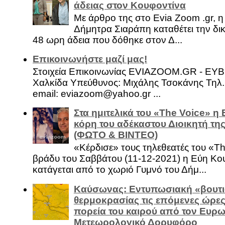
άδειας στον Κουφοντίνα
Με άρθρο της στο Evia Zoom .gr, 
Δήμητρα Σιαράπη καταθέτει την δι
48 ωρη άδεια που δόθηκε στον Δ...
Επικοινωνήστε μαζί μας!
Στοιχεία Επικοινωνίας EVIAZOOM.GR - ΕΥ
Χαλκίδα Υπεύθυνος: Μιχάλης Τσοκάνης Τηλ.
email: eviazoom@yahoo.gr ...
Στα ημιτελικά του «The Voice» η
κόρη του αδέκαστου Διοικητή της
(ΦΩΤΟ & ΒΙΝΤΕΟ)
«Κέρδισε» τους τηλεθεατές του «Th
βράδυ του Σαββάτου (11-12-2021) η Εύη Κο
κατάγεται από το χωριό Γυμνό του Δήμ...
Καύσωνας: Εντυπωσιακή «βουτι
θερμοκρασίας τις επόμενες ώρες 
πορεία του καιρού από τον Ευρ
Μετεωρολογικό Δορυφόρο