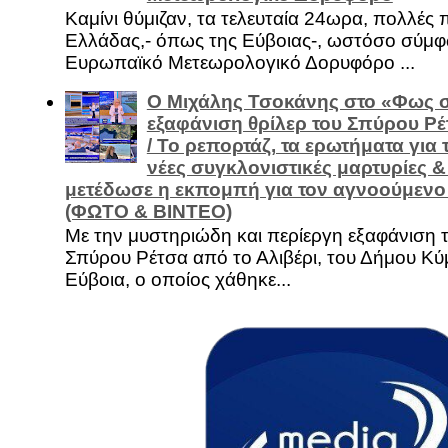
Καμίνι θύμιζαν, τα τελευταία 24ωρα, πολλές 
Ελλάδας,- όπως της Εύβοιας-, ωστόσο σύμφ
Ευρωπαϊκό Μετεωρολογικό Δορυφόρο ...
Ο Μιχάλης Τσοκάνης στο «Φως σ
εξαφάνιση θρίλερ του Σπύρου Ρέ
/ Το ρεπορτάζ, τα ερωτήματα για τ
νέες συγκλονιστικές μαρτυρίες 
μετέδωσε η εκπομπή για τον αγνοούμενο 
(ΦΩΤΟ & ΒΙΝΤΕΟ)
Με την μυστηριώδη και περίεργη εξαφάνιση 
Σπύρου Ρέτσα από το Αλιβέρι, του Δήμου Κύμ
Εύβοια, ο οποίος χάθηκε...