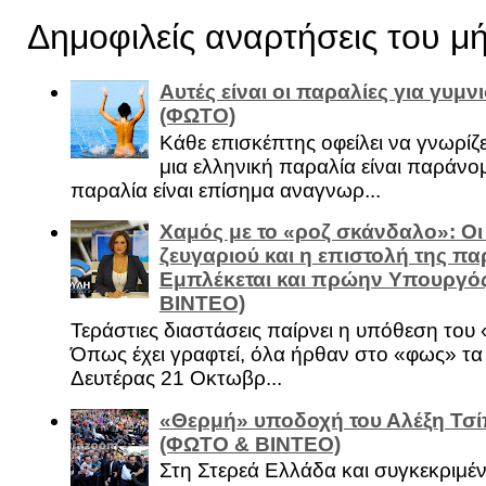
Δημοφιλείς αναρτήσεις του μ
Αυτές είναι οι παραλίες για γυμ
(ΦΩΤΟ)
Κάθε επισκέπτης οφείλει να γνωρίζε
μια ελληνική παραλία είναι παράνομ
παραλία είναι επίσημα αναγνωρ...
Χαμός με το «ροζ σκάνδαλο»: Οι
ζευγαριού και η επιστολή της πα
Εμπλέκεται και πρώην Υπουργό
ΒΙΝΤΕΟ)
Τεράστιες διαστάσεις παίρνει η υπόθεση του
Όπως έχει γραφτεί, όλα ήρθαν στο «φως» τ
Δευτέρας 21 Οκτωβρ...
«Θερμή» υποδοχή του Αλέξη Τσί
(ΦΩΤΟ & ΒΙΝΤΕΟ)
Στη Στερεά Ελλάδα και συγκεκριμέ