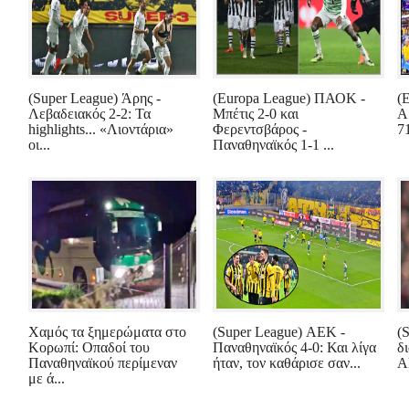
(Super League) Άρης -
(Europa League) ΠΑΟΚ -
(
Λεβαδειακός 2-2: Τα
Μπέτις 2-0 και
Α
highlights... «Λιοντάρια»
Φερεντσβάρος -
71
οι...
Παναθηναϊκός 1-1 ...
Χαμός τα ξημερώματα στο
(Super League) ΑΕΚ -
(
Κορωπί: Οπαδοί του
Παναθηναϊκός 4-0: Και λίγα
δ
Παναθηναϊκού περίμεναν
ήταν, τον καθάρισε σαν...
Α
με ά...