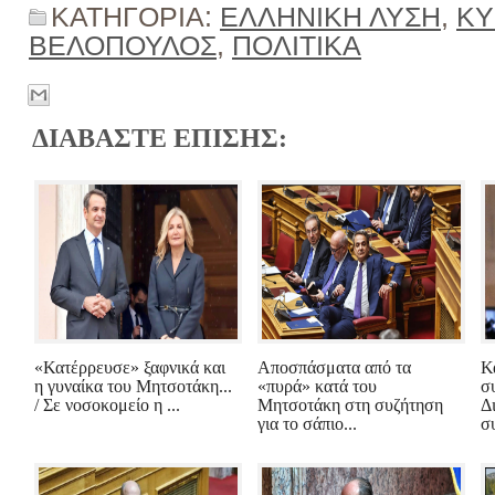
ΚΑΤΗΓΟΡΙΑ:
ΕΛΛΗΝΙΚΗ ΛΥΣΗ
,
ΚΥ
ΒΕΛΟΠΟΥΛΟΣ
,
ΠΟΛΙΤΙΚΑ
ΔΙΑΒΑΣΤΕ ΕΠΙΣΗΣ:
«Κατέρρευσε» ξαφνικά και
Αποσπάσματα από τα
Κ
η γυναίκα του Μητσοτάκη...
«πυρά» κατά του
σ
/ Σε νοσοκομείο η ...
Μητσοτάκη στη συζήτηση
Δ
για το σάπιο...
συ