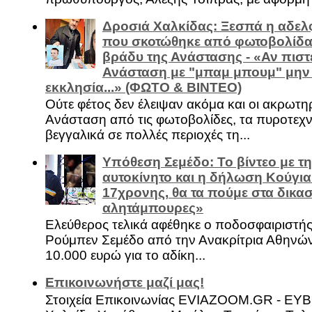
Δροσιά Χαλκίδας: Ξεσπά η αδελ
που σκοτώθηκε από φωτοβολίδα 
βράδυ της Ανάστασης - «Αν πιστε
Ανάσταση με "μπαμ μπουμ" μην
εκκλησία...» (ΦΩΤΟ & ΒΙΝΤΕΟ)
Ούτε φέτος δεν έλειψαν ακόμα και οι ακρωτη
Ανάσταση από τις φωτοβολίδες, τα πυροτεχν
βεγγαλικά σε πολλές περιοχές τη...
Υπόθεση Σεμέδο: Το βίντεο με τ
αυτοκίνητο και η δήλωση Κούγια
17χρονης, θα τα πούμε στα δικασ
αλητάμπουρες»
Ελεύθερος τελικά αφέθηκε ο ποδοσφαιριστή
Ρούμπεν Σεμέδο από την Ανακρίτρια Αθηνώ
10.000 ευρώ για το αδίκη...
Επικοινωνήστε μαζί μας!
Στοιχεία Επικοινωνίας EVIAZOOM.GR - ΕΥ