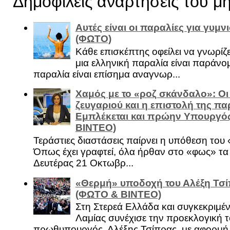
Δημοφιλείς αναρτήσεις του μ
Αυτές είναι οι παραλίες για γυμ
(ΦΩΤΟ)
Κάθε επισκέπτης οφείλει να γνωρίζε
μια ελληνική παραλία είναι παράνομ
παραλία είναι επίσημα αναγνωρ...
Χαμός με το «ροζ σκάνδαλο»: Οι
ζευγαριού και η επιστολή της πα
Εμπλέκεται και πρώην Υπουργό
ΒΙΝΤΕΟ)
Τεράστιες διαστάσεις παίρνει η υπόθεση του
Όπως έχει γραφτεί, όλα ήρθαν στο «φως» τ
Δευτέρας 21 Οκτωβρ...
«Θερμή» υποδοχή του Αλέξη Τσί
(ΦΩΤΟ & ΒΙΝΤΕΟ)
Στη Στερεά Ελλάδα και συγκεκριμέ
Λαμίας συνέχισε την προεκλογική τ
πρωθυπουργός, Αλέξης Τσίπρας, με αφορμή .