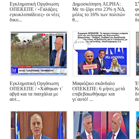
Εγκληματική Οργάνωση
Δημοσκόπηση ALPHA:
Σ
ΟΠΕΚΕΠΕ / «Γαλάζιες
Με το ζόρι στο 23% η ΝΔ,
φ
εγκυκλοπαίδειες» οι νέες
μόλις το 16% των πολιτών
σ
δικο...
θ...
δε
Εγκληματική Οργάνωση
Μαφιόζικο σκάνδαλο
Έ
ΟΠΕΚΕΠΕ / «Χάθηκαν τ᾽
ΟΠΕΚΕΠΕ: 6 μήνες μετά
Κ
αβγά και τα πασχάλια με
επιβεβαιωθήκαμε και
δ
αυτ...
γι΄αυτό! ...
ά