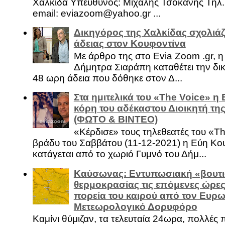
Χαλκίδα Υπεύθυνος: Μιχάλης Τσοκάνης Τηλ.
email: eviazoom@yahoo.gr ...
Δικηγόρος της Χαλκίδας σχολιάζ
άδειας στον Κουφοντίνα
Με άρθρο της στο Evia Zoom .gr, 
Δήμητρα Σιαράπη καταθέτει την δι
48 ωρη άδεια που δόθηκε στον Δ...
Στα ημιτελικά του «The Voice» η
κόρη του αδέκαστου Διοικητή της
(ΦΩΤΟ & ΒΙΝΤΕΟ)
«Κέρδισε» τους τηλεθεατές του «Th
βράδυ του Σαββάτου (11-12-2021) η Εύη Κο
κατάγεται από το χωριό Γυμνό του Δήμ...
Καύσωνας: Εντυπωσιακή «βουτι
θερμοκρασίας τις επόμενες ώρες 
πορεία του καιρού από τον Ευρ
Μετεωρολογικό Δορυφόρο
Καμίνι θύμιζαν, τα τελευταία 24ωρα, πολλές 