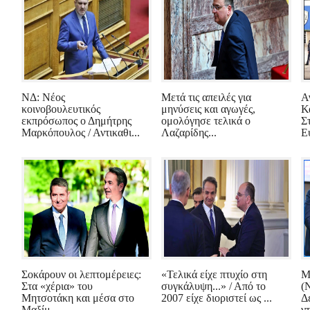
ΝΔ: Νέος
Μετά τις απειλές για
Α
κοινοβουλευτικός
μηνύσεις και αγωγές,
Κα
εκπρόσωπος ο Δημήτρης
ομολόγησε τελικά ο
Σ
Μαρκόπουλος / Αντικαθι...
Λαζαρίδης...
Ε
Σοκάρουν οι λεπτομέρειες:
«Τελικά είχε πτυχίο στη
Μ
Στα «χέρια» του
συγκάλυψη...» / Από το
(
Μητσοτάκη και μέσα στο
2007 είχε διοριστεί ως ...
Δε
Μαξίμ...
ν