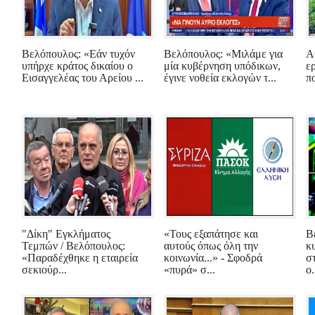
Βελόπουλος: «Εάν τυχόν
Βελόπουλος: «Μιλάμε για
Α
υπήρχε κράτος δικαίου ο
μία κυβέρνηση υπόδικων,
ε
Εισαγγελέας του Αρείου ...
έγινε νοθεία εκλογών τ...
π
"Δίκη" Εγκλήματος
«Τους εξαπάτησε και
Β
Τεμπών / Βελόπουλος:
αυτούς όπως όλη την
κ
«Παραδέχθηκε η εταιρεία
κοινωνία...» - Σφοδρά
σ
σεκιούρ...
«πυρά» σ...
ο.