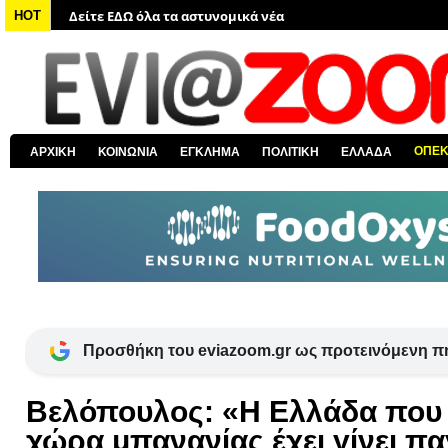
HOT
Δείτε ΕΔΩ όλα τα νέα από τον κόσμο
Δείτε ΕΔΩ όλα τα νέα για την Χαλκίδα και όλη την Εύβοια
Δείτε ΕΔΩ όλες τις ειδήσεις από την Ελλάδα
Δείτε ΕΔΩ όλα τα πολιτικά νέα
Δείτε ΕΔΩ τις αποκαλύψεις του EviaZoom.gr
ΟΠΕ
ΑΡΧΙΚΗ
ΚΟΙΝΩΝΙΑ
ΕΓΚΛΗΜΑ
ΠΟΛΙΤΙΚΗ
ΕΛΛΑΔΑ
Προσθήκη του eviazoom.gr ως προτεινόμενη π
Βελόπουλος: «Η Ελλάδα που ε
χώρα μπανανίας έχει γίνει π