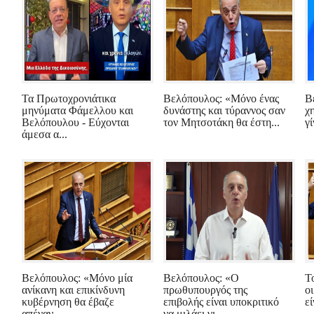
Τα Πρωτοχρονιάτικα
Βελόπουλος: «Μόνο ένας
Β
μηνύματα Φάμελλου και
δυνάστης και τύραννος σαν
χ
Βελόπουλου - Εύχονται
τον Μητσοτάκη θα έστη...
γί
άμεσα α...
Βελόπουλος: «Μόνο μία
Βελόπουλος: «Ο
Τ
ανίκανη και επικίνδυνη
πρωθυπουργός της
οι
κυβέρνηση θα έβαζε
επιβολής είναι υποκριτικό
εί
απέναν...
να μιλάει γι...