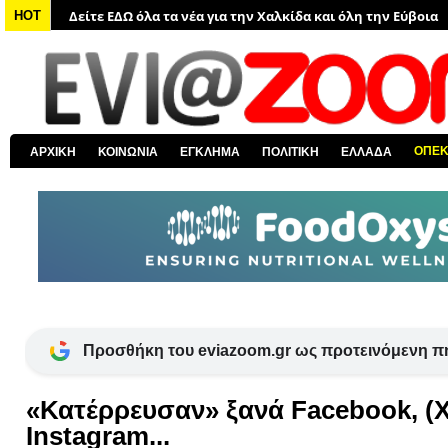
Δείτε ΕΔΩ όλα τα νέα για την Χαλκίδα και όλη την Εύβοια
HOT
Δείτε ΕΔΩ όλες τις ειδήσεις από την Ελλάδα
Δείτε ΕΔΩ όλα τα πολιτικά νέα
Δείτε ΕΔΩ τις αποκαλύψεις του EviaZoom.gr
Δείτε ΕΔΩ όλα τα αστυνομικά νέα
ΟΠΕ
ΑΡΧΙΚΗ
ΚΟΙΝΩΝΙΑ
ΕΓΚΛΗΜΑ
ΠΟΛΙΤΙΚΗ
ΕΛΛΑΔΑ
Δείτε ΕΔΩ όλα τα νέα από τον κόσμο
Προσθήκη του eviazoom.gr ως προτεινόμενη π
«Κατέρρευσαν» ξανά Facebook, (X)
Instagram...