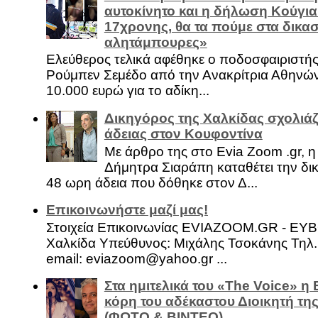
αυτοκίνητο και η δήλωση Κούγια
17χρονης, θα τα πούμε στα δικασ
αλητάμπουρες»
Ελεύθερος τελικά αφέθηκε ο ποδοσφαιριστή
Ρούμπεν Σεμέδο από την Ανακρίτρια Αθηνώ
10.000 ευρώ για το αδίκη...
Δικηγόρος της Χαλκίδας σχολιάζ
άδειας στον Κουφοντίνα
Με άρθρο της στο Evia Zoom .gr, 
Δήμητρα Σιαράπη καταθέτει την δι
48 ωρη άδεια που δόθηκε στον Δ...
Επικοινωνήστε μαζί μας!
Στοιχεία Επικοινωνίας EVIAZOOM.GR - ΕΥ
Χαλκίδα Υπεύθυνος: Μιχάλης Τσοκάνης Τηλ.
email: eviazoom@yahoo.gr ...
Στα ημιτελικά του «The Voice» η
κόρη του αδέκαστου Διοικητή της
(ΦΩΤΟ & ΒΙΝΤΕΟ)