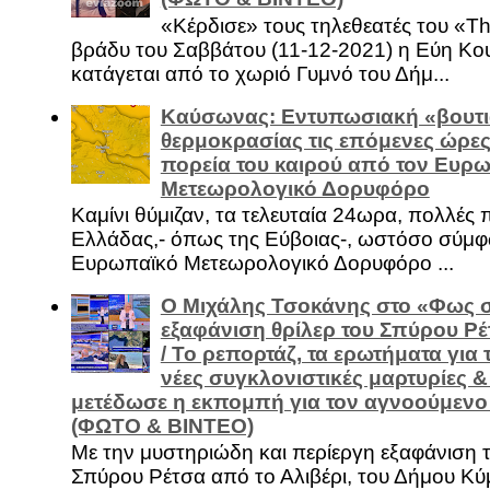
«Κέρδισε» τους τηλεθεατές του «Th
βράδυ του Σαββάτου (11-12-2021) η Εύη Κο
κατάγεται από το χωριό Γυμνό του Δήμ...
Καύσωνας: Εντυπωσιακή «βουτι
θερμοκρασίας τις επόμενες ώρες 
πορεία του καιρού από τον Ευρ
Μετεωρολογικό Δορυφόρο
Καμίνι θύμιζαν, τα τελευταία 24ωρα, πολλές 
Ελλάδας,- όπως της Εύβοιας-, ωστόσο σύμφ
Ευρωπαϊκό Μετεωρολογικό Δορυφόρο ...
Ο Μιχάλης Τσοκάνης στο «Φως σ
εξαφάνιση θρίλερ του Σπύρου Ρέ
/ Το ρεπορτάζ, τα ερωτήματα για τ
νέες συγκλονιστικές μαρτυρίες 
μετέδωσε η εκπομπή για τον αγνοούμενο 
(ΦΩΤΟ & ΒΙΝΤΕΟ)
Με την μυστηριώδη και περίεργη εξαφάνιση 
Σπύρου Ρέτσα από το Αλιβέρι, του Δήμου Κύμ