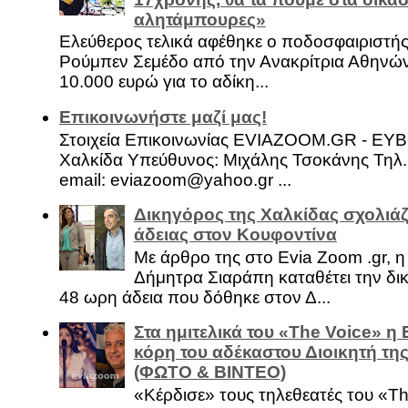
αλητάμπουρες»
Ελεύθερος τελικά αφέθηκε ο ποδοσφαιριστή
Ρούμπεν Σεμέδο από την Ανακρίτρια Αθηνώ
10.000 ευρώ για το αδίκη...
Επικοινωνήστε μαζί μας!
Στοιχεία Επικοινωνίας EVIAZOOM.GR - ΕΥ
Χαλκίδα Υπεύθυνος: Μιχάλης Τσοκάνης Τηλ.
email: eviazoom@yahoo.gr ...
Δικηγόρος της Χαλκίδας σχολιάζ
άδειας στον Κουφοντίνα
Με άρθρο της στο Evia Zoom .gr, 
Δήμητρα Σιαράπη καταθέτει την δι
48 ωρη άδεια που δόθηκε στον Δ...
Στα ημιτελικά του «The Voice» η
κόρη του αδέκαστου Διοικητή της
(ΦΩΤΟ & ΒΙΝΤΕΟ)
«Κέρδισε» τους τηλεθεατές του «Th