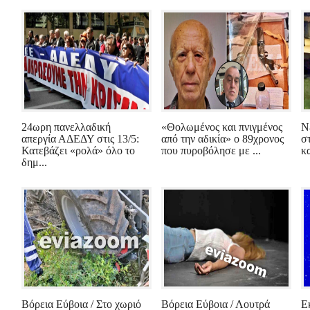
24ωρη πανελλαδική
«Θολωμένος και πνιγμένος
Ν
απεργία ΑΔΕΔΥ στις 13/5:
από την αδικία» ο 89χρονος
σ
Κατεβάζει «ρολά» όλο το
που πυροβόλησε με ...
κ
δημ...
Βόρεια Εύβοια / Στο χωριό
Βόρεια Εύβοια / Λουτρά
Ε