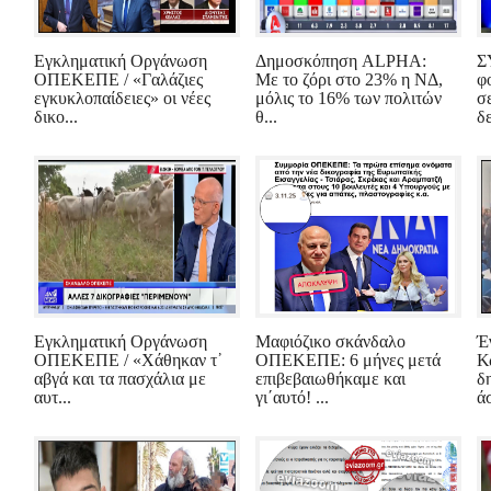
Εγκληματική Οργάνωση
Δημοσκόπηση ALPHA:
Σ
ΟΠΕΚΕΠΕ / «Γαλάζιες
Με το ζόρι στο 23% η ΝΔ,
φ
εγκυκλοπαίδειες» οι νέες
μόλις το 16% των πολιτών
σ
δικο...
θ...
δε
Εγκληματική Οργάνωση
Μαφιόζικο σκάνδαλο
Έ
ΟΠΕΚΕΠΕ / «Χάθηκαν τ᾽
ΟΠΕΚΕΠΕ: 6 μήνες μετά
Κ
αβγά και τα πασχάλια με
επιβεβαιωθήκαμε και
δ
αυτ...
γι΄αυτό! ...
ά