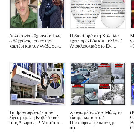
Δολοφονία 20χρονου: Πως
Η διαφθορά στη Χαλκίδα
Μ
ο 54χρονος του έστησε
έχει παρελθόν και μέλλον /
γι
καρτέρι και τον «γάζωσε»...
Αποκλειστικά στο Evi...
«
Τα βροντοφώναζε πριν
Χιόνια μέσα στον Μάϊο, το
(P
λίγες μέρες η Κοβέσι από
είδαμε και αυτό! /
G
τους Δελφούς...! Μητσοτά...
Πρωτοφανείς εικόνες με
Β
σφ...
Ο