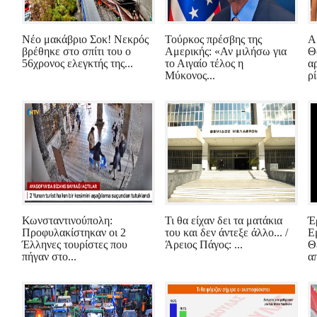
Νέο μακάβριο Σοκ! Νεκρός
Τούρκος πρέσβης της
Α
βρέθηκε στο σπίτι του ο
Αμερικής: «Αν μιλήσω για
Θ
56χρονος ελεγκτής της...
το Αιγαίο τέλος η
α
Μύκονος...
ρί
Κωνσταντινούπολη:
Τι θα είχαν δει τα ματάκια
Έ
Προφυλακίστηκαν οι 2
του και δεν άντεξε άλλο... /
Ε
Έλληνες τουρίστες που
Άρειος Πάγος: ...
Θ
πήγαν στο...
α