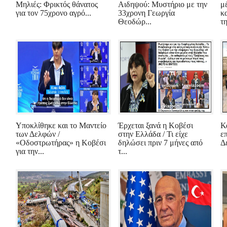
Μηλιές: Φρικτός θάνατος
Αιδηψού: Μυστήριο με την
μ
για τον 75χρονο αγρό...
33χρονη Γεωργία
κ
Θεοδώρ...
τη
Υποκλίθηκε και το Μαντείο
Έρχεται ξανά η Κοβέσι
Κ
των Δελφών /
στην Ελλάδα / Τι είχε
επ
«Οδοστρωτήρας» η Κοβέσι
δηλώσει πριν 7 μήνες από
Δε
για την...
τ...