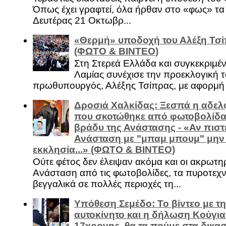
Όπως έχει γραφτεί, όλα ήρθαν στο «φως» τ
Δευτέρας 21 Οκτωβρ...
«Θερμή» υποδοχή του Αλέξη Τσί
(ΦΩΤΟ & ΒΙΝΤΕΟ)
Στη Στερεά Ελλάδα και συγκεκριμέ
Λαμίας συνέχισε την προεκλογική τ
πρωθυπουργός, Αλέξης Τσίπρας, με αφορμή .
Δροσιά Χαλκίδας: Ξεσπά η αδελ
που σκοτώθηκε από φωτοβολίδα 
βράδυ της Ανάστασης - «Αν πιστε
Ανάσταση με "μπαμ μπουμ" μην
εκκλησία...» (ΦΩΤΟ & ΒΙΝΤΕΟ)
Ούτε φέτος δεν έλειψαν ακόμα και οι ακρωτη
Ανάσταση από τις φωτοβολίδες, τα πυροτεχν
βεγγαλικά σε πολλές περιοχές τη...
Υπόθεση Σεμέδο: Το βίντεο με τ
αυτοκίνητο και η δήλωση Κούγια
17χρονης, θα τα πούμε στα δικασ