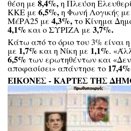
8,4%,
θέση με
η Πλεύση Ελευθερ
6,5%,
ΚΚΕ με
η Φωνή Λογικής μ
4,3%,
ΜέΡΑ25 με
το Κίνημα Δημ
4,1%
3,7%.
και ο ΣΥΡΙΖΑ με
Κάτω από το όριο του 3% είναι 
1,7%
1,1%
με
και η Νίκη με
. «Άλ
6,5%
των ερωτηθέντων και «Δεν
17,4%
αποφασίσει» απάντησε το
ΕΙΚΟΝΕΣ - ΚΑΡΤΕΣ ΤΗΣ ΔΗ