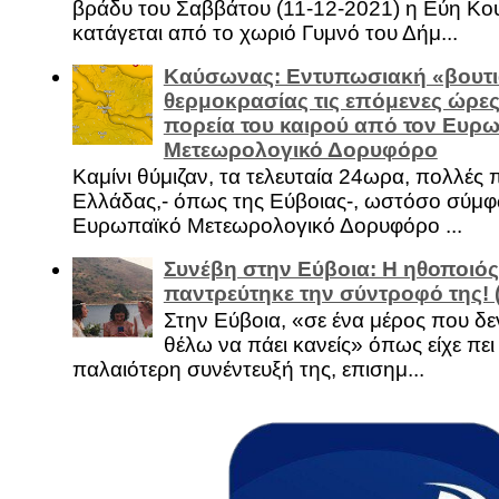
βράδυ του Σαββάτου (11-12-2021) η Εύη Κο
κατάγεται από το χωριό Γυμνό του Δήμ...
Καύσωνας: Εντυπωσιακή «βουτι
θερμοκρασίας τις επόμενες ώρες 
πορεία του καιρού από τον Ευρ
Μετεωρολογικό Δορυφόρο
Καμίνι θύμιζαν, τα τελευταία 24ωρα, πολλές 
Ελλάδας,- όπως της Εύβοιας-, ωστόσο σύμφ
Ευρωπαϊκό Μετεωρολογικό Δορυφόρο ...
Συνέβη στην Εύβοια: Η ηθοποιός
παντρεύτηκε την σύντροφό της!
Στην Εύβοια, «σε ένα μέρος που δεν
θέλω να πάει κανείς» όπως είχε πει 
παλαιότερη συνέντευξή της, επισημ...