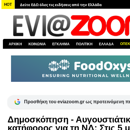
Δείτε ΕΔΩ όλα τα πολιτικά νέα
HOT
Δείτε ΕΔΩ τις αποκαλύψεις του EviaZoom.gr
Δείτε ΕΔΩ όλα τα αστυνομικά νέα
Δείτε ΕΔΩ όλα τα νέα από τον κόσμο
Δείτε ΕΔΩ όλα τα νέα για την Χαλκίδα και όλη την Εύβοια
ΟΠΕ
ΑΡΧΙΚΗ
ΚΟΙΝΩΝΙΑ
ΕΓΚΛΗΜΑ
ΠΟΛΙΤΙΚΗ
ΕΛΛΑΔΑ
Δείτε ΕΔΩ όλες τις ειδήσεις από την Ελλάδα
Προσθήκη του eviazoom.gr ως προτεινόμενη π
Δημοσκόπηση - Αυγουστιάτι
κατήφορος για τη ΝΔ: Στις 5 