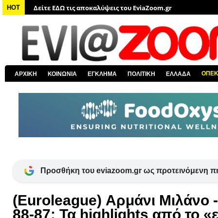
Δείτε ΕΔΩ τις αποκαλύψεις του EviaZoom.gr
HOT
Δείτε ΕΔΩ όλα τα αστυνομικά νέα
Δείτε ΕΔΩ όλα τα νέα από τον κόσμο
Δείτε ΕΔΩ όλα τα νέα για την Χαλκίδα και όλη την Εύβοια
Δείτε ΕΔΩ όλες τις ειδήσεις από την Ελλάδα
ΟΠΕ
ΑΡΧΙΚΗ
ΚΟΙΝΩΝΙΑ
ΕΓΚΛΗΜΑ
ΠΟΛΙΤΙΚΗ
ΕΛΛΑΔΑ
Δείτε ΕΔΩ όλα τα πολιτικά νέα
Προσθήκη του eviazoom.gr ως προτεινόμενη π
(Euroleague) Αρμάνι Μιλάνο 
88-87: Τα highlights από το 