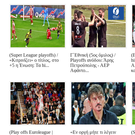
(Super League playoffs) /
Γ΄Εθνική (5ος όμιλος) /
(
«Κιτρινίζει» ο τίτλος, στο
Playoffs ανόδου: Άρης
h
+5 η Ένωση: Τα hi...
Πετρούπολης - ΑΕΡ
Α
Αφάντο...
κα
(Play offs Euroleague |
«Εν οργή μήτε τι λέγειν
(