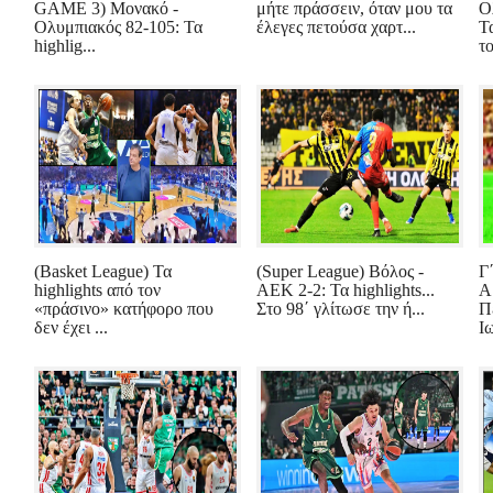
GAME 3) Μονακό -
μήτε πράσσειν, όταν μου τα
Ο
Ολυμπιακός 82-105: Τα
έλεγες πετούσα χαρτ...
Τ
highlig...
το
(Basket League) Τα
(Super League) Βόλος -
Γ
highlights από τον
ΑΕΚ 2-2: Τα highlights...
Α
«πράσινο» κατήφορο που
Στο 98΄ γλίτωσε την ή...
Π
δεν έχει ...
Ιω