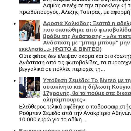
Λαμίας συνέχισε την προεκλογική τ
πρωθυπουργός, Αλέξης Τσίπρας, με αφορμή .
Δροσιά Χαλκίδας: Ξεσπά η αδελ
που σκοτώθηκε από φωτοβολίδα 
βράδυ της Ανάστασης - «Αν πιστε
Ανάσταση με "μπαμ μπουμ" μην
εκκλησία...» (ΦΩΤΟ & ΒΙΝΤΕΟ)
Ούτε φέτος δεν έλειψαν ακόμα και οι ακρωτη
Ανάσταση από τις φωτοβολίδες, τα πυροτεχν
βεγγαλικά σε πολλές περιοχές τη...
Υπόθεση Σεμέδο: Το βίντεο με τ
αυτοκίνητο και η δήλωση Κούγια
17χρονης, θα τα πούμε στα δικασ
αλητάμπουρες»
Ελεύθερος τελικά αφέθηκε ο ποδοσφαιριστή
Ρούμπεν Σεμέδο από την Ανακρίτρια Αθηνώ
10.000 ευρώ για το αδίκη...
Επικοινωνήστε μαζί μας!