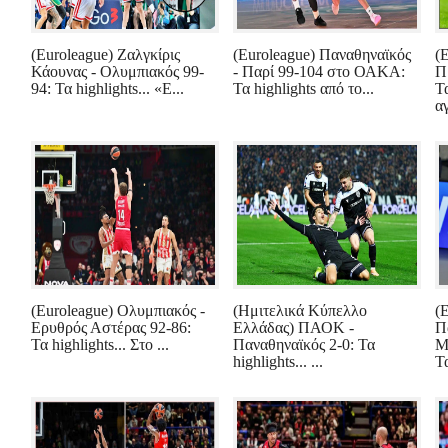
(Euroleague) Ζαλγκίρις
(Euroleague) Παναθηναϊκός
(
Κάουνας - Ολυμπιακός 99-
- Παρί 99-104 στο ΟΑΚΑ:
Π
94: Τα highlights... «Ε...
Τα highlights από το...
Τα
αγ
(Euroleague) Ολυμπιακός -
(Ημιτελικά Κύπελλο
(
Ερυθρός Αστέρας 92-86:
Ελλάδας) ΠΑΟΚ -
Π
Τα highlights... Στο ...
Παναθηναϊκός 2-0: Τα
Μ
highlights... ...
Τα