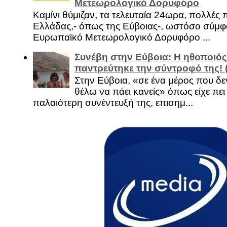
Μετεωρολογικό Δορυφόρο
Καμίνι θύμιζαν, τα τελευταία 24ωρα, πολλές 
Ελλάδας,- όπως της Εύβοιας-, ωστόσο σύμφ
Ευρωπαϊκό Μετεωρολογικό Δορυφόρο ...
Συνέβη στην Εύβοια: Η ηθοποιός
παντρεύτηκε την σύντροφό της!
Στην Εύβοια, «σε ένα μέρος που δεν
θέλω να πάει κανείς» όπως είχε πει 
παλαιότερη συνέντευξή της, επισημ...