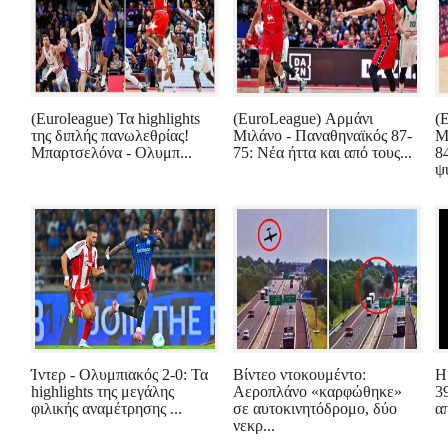
(Euroleague) Τα highlights
(EuroLeague) Αρμάνι
(
της διπλής πανωλεθρίας!
Μιλάνο - Παναθηναϊκός 87-
Μ
Μπαρτσελόνα - Ολυμπ...
75: Νέα ήττα και από τους...
8
ψυ
Ίντερ - Ολυμπιακός 2-0: Τα
Βίντεο ντοκουμέντο:
Η
highlights της μεγάλης
Aεροπλάνο «καρφώθηκε»
3
φιλικής αναμέτρησης ...
σε αυτοκινητόδρομο, δύο
α
νεκρ...