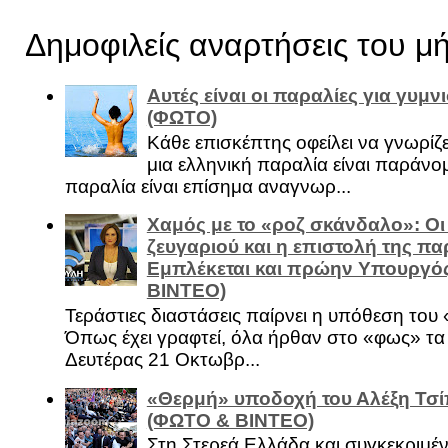
Δημοφιλείς αναρτήσεις του μ
Αυτές είναι οι παραλίες για γυμ
(ΦΩΤΟ)
Κάθε επισκέπτης οφείλει να γνωρίζε
μια ελληνική παραλία είναι παράνομ
παραλία είναι επίσημα αναγνωρ...
Χαμός με το «ροζ σκάνδαλο»: Οι
ζευγαριού και η επιστολή της πα
Εμπλέκεται και πρώην Υπουργό
ΒΙΝΤΕΟ)
Τεράστιες διαστάσεις παίρνει η υπόθεση του
Όπως έχει γραφτεί, όλα ήρθαν στο «φως» τ
Δευτέρας 21 Οκτωβρ...
«Θερμή» υποδοχή του Αλέξη Τσί
(ΦΩΤΟ & ΒΙΝΤΕΟ)
Στη Στερεά Ελλάδα και συγκεκριμέ