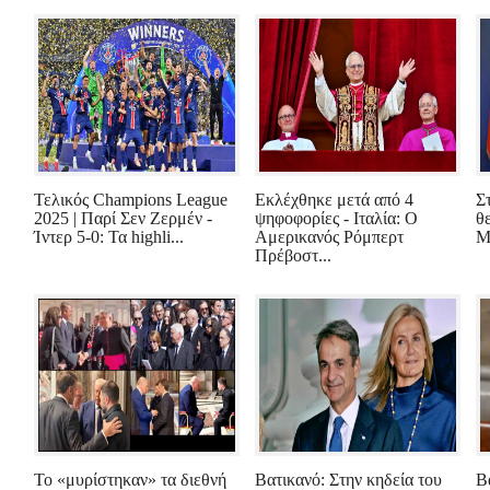
Τελικός Champions League
Εκλέχθηκε μετά από 4
Σ
2025 | Παρί Σεν Ζερμέν -
ψηφοφορίες - Ιταλία: Ο
θ
Ίντερ 5-0: Τα highli...
Αμερικανός Ρόμπερτ
Μ
Πρέβοστ...
Το «μυρίστηκαν» τα διεθνή
Βατικανό: Στην κηδεία του
Β