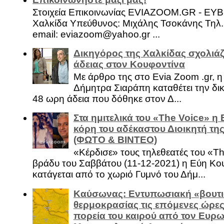
Στοιχεία Επικοινωνίας EVIAZOOM.GR - ΕΥ
Χαλκίδα Υπεύθυνος: Μιχάλης Τσοκάνης Τηλ.
email: eviazoom@yahoo.gr ...
Δικηγόρος της Χαλκίδας σχολιάζ
άδειας στον Κουφοντίνα
Με άρθρο της στο Evia Zoom .gr, 
Δήμητρα Σιαράπη καταθέτει την δι
48 ωρη άδεια που δόθηκε στον Δ...
Στα ημιτελικά του «The Voice» η
κόρη του αδέκαστου Διοικητή της
(ΦΩΤΟ & ΒΙΝΤΕΟ)
«Κέρδισε» τους τηλεθεατές του «Th
βράδυ του Σαββάτου (11-12-2021) η Εύη Κο
κατάγεται από το χωριό Γυμνό του Δήμ...
Καύσωνας: Εντυπωσιακή «βουτι
θερμοκρασίας τις επόμενες ώρες 
πορεία του καιρού από τον Ευρ