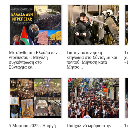
Με σύνθημα «Ελλάδα δεν
Για την αστυνομική
Τ
ντρέπεσαι;»: Μεγάλη
κτηνωδία στο Σύνταγμα και
χ
συγκέντρωση στο
παντού: Μήνυση κατά
«
Σύνταγμα κα...
Μητσο...
5 Μαρτίου 2025 - Η οργή
Πασχαλινό ωράριο στην
Τ