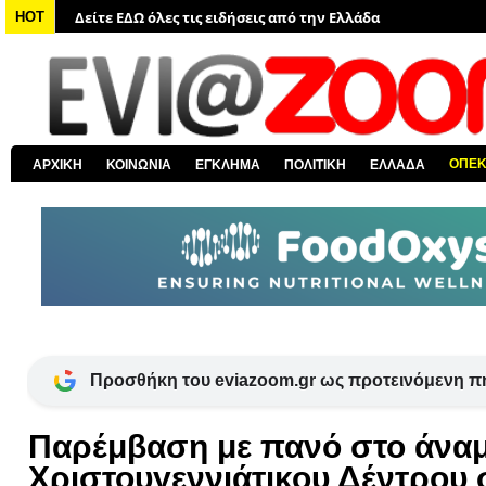
Δείτε ΕΔΩ όλα τα πολιτικά νέα
HOT
Δείτε ΕΔΩ τις αποκαλύψεις του EviaZoom.gr
Δείτε ΕΔΩ όλα τα αστυνομικά νέα
Δείτε ΕΔΩ όλα τα νέα από τον κόσμο
Δείτε ΕΔΩ όλα τα νέα για την Χαλκίδα και όλη την Εύβοια
ΟΠΕ
ΑΡΧΙΚΗ
ΚΟΙΝΩΝΙΑ
ΕΓΚΛΗΜΑ
ΠΟΛΙΤΙΚΗ
ΕΛΛΑΔΑ
Δείτε ΕΔΩ όλες τις ειδήσεις από την Ελλάδα
Προσθήκη του eviazoom.gr ως προτεινόμενη π
Παρέμβαση με πανό στο άναμ
Χριστουγεννιάτικου Δέντρου 