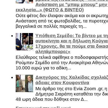
Ανάσταση με "μπαμ μπουμ" μην
εκκλησία...» (ΦΩΤΟ & ΒΙΝΤΕΟ)
Ούτε φέτος δεν έλειψαν ακόμα και οι ακρωτη
Ανάσταση από τις φωτοβολίδες, τα πυροτεχν
βεγγαλικά σε πολλές περιοχές τη...
Υπόθεση Σεμέδο: Το βίντεο με τ
αυτοκίνητο και η δήλωση Κούγια
17χρονης, θα τα πούμε στα δικασ
αλητάμπουρες»
Ελεύθερος τελικά αφέθηκε ο ποδοσφαιριστή
Ρούμπεν Σεμέδο από την Ανακρίτρια Αθηνώ
10.000 ευρώ για το αδίκη...
Δικηγόρος της Χαλκίδας σχολιάζ
άδειας στον Κουφοντίνα
Με άρθρο της στο Evia Zoom .gr, 
Δήμητρα Σιαράπη καταθέτει την δι
48 ωρη άδεια που δόθηκε στον Δ...