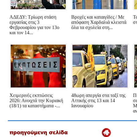
ΑΔΕΔΥ: Τρίωρη στάση
Βροχές και καταιγίδες / Με
Τ
εργασίας στις 3
απόφαση Χαρδαλιά κλειστά
σ
Φεβρουαρίου για τον 13ο
όλα τα σχολεία στη...
και τον 14...
Χειμερινές εκπτώσεις
48ωρη απεργία στα ταξί της
Π
2026: Ανοιχτά την Κυριακή
Αττικής στις 13 και 14
σ
(18/1) τα καταστήματα -...
Ιανουαρίου
Μ
αν