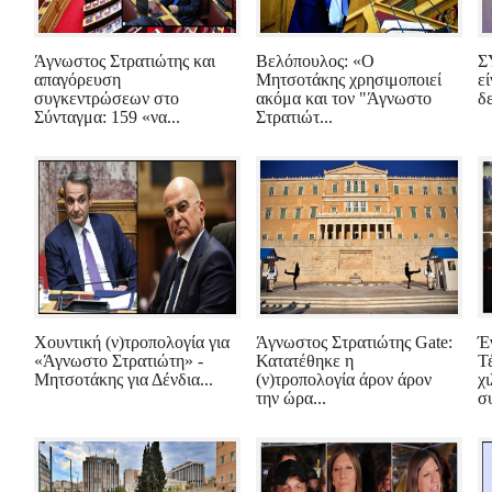
Άγνωστος Στρατιώτης και
Βελόπουλος: «Ο
Σ
απαγόρευση
Μητσοτάκης χρησιμοποιεί
ε
συγκεντρώσεων στο
ακόμα και τον "Άγνωστο
δε
Σύνταγμα: 159 «να...
Στρατιώτ...
Χουντική (ν)τροπολογία για
Άγνωστος Στρατιώτης Gate:
Έ
«Άγνωστο Στρατιώτη» -
Κατατέθηκε η
Τ
Μητσοτάκης για Δένδια...
(ν)τροπολογία άρον άρον
χ
την ώρα...
συ