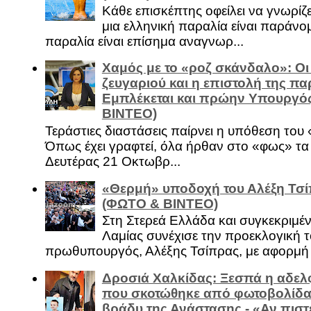
Κάθε επισκέπτης οφείλει να γνωρίζε
μια ελληνική παραλία είναι παράνομ
παραλία είναι επίσημα αναγνωρ...
Χαμός με το «ροζ σκάνδαλο»: Οι
ζευγαριού και η επιστολή της πα
Εμπλέκεται και πρώην Υπουργό
ΒΙΝΤΕΟ)
Τεράστιες διαστάσεις παίρνει η υπόθεση του
Όπως έχει γραφτεί, όλα ήρθαν στο «φως» τ
Δευτέρας 21 Οκτωβρ...
«Θερμή» υποδοχή του Αλέξη Τσί
(ΦΩΤΟ & ΒΙΝΤΕΟ)
Στη Στερεά Ελλάδα και συγκεκριμέ
Λαμίας συνέχισε την προεκλογική τ
πρωθυπουργός, Αλέξης Τσίπρας, με αφορμή .
Δροσιά Χαλκίδας: Ξεσπά η αδελ
που σκοτώθηκε από φωτοβολίδα 
βράδυ της Ανάστασης - «Αν πιστε