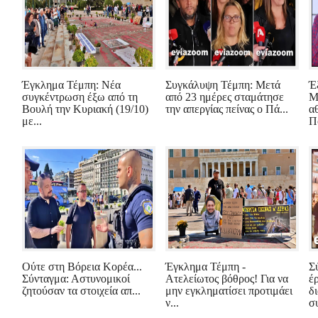
Έγκλημα Τέμπη: Νέα
Συγκάλυψη Τέμπη: Μετά
Έ
συγκέντρωση έξω από τη
από 23 ημέρες σταμάτησε
Μ
Βουλή την Κυριακή (19/10)
την απεργίας πείνας ο Πά...
α
με...
Π
Ούτε στη Βόρεια Κορέα...
Έγκλημα Τέμπη -
Σ
Σύνταγμα: Αστυνομικοί
Ατελείωτος βόθρος! Για να
έρ
ζητούσαν τα στοιχεία απ...
μην εγκληματίσει προτιμάει
δ
ν...
συ