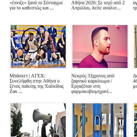
«έπνιξε» ξανά το Σύνταγμα
Αθήνα 2026: Σε ισχύ από 2
α
για το καθεστώς και ...
Απριλίου, δείτε αναλυτ...
τ
Μπάσκετ | ΑΓΕΧ:
Νεκρός 33χρονος από
Δ
Συνελήφθη στην Αθήνα ο
ξαφνικό καρκίνωμα /
4
ξένος παίκτης της Χαλκίδας
Εργαζόταν στη
μα
Ζακ ...
φαρμακοβιομηχανί...