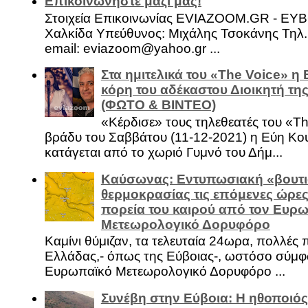
Επικοινωνήστε μαζί μας!
Στοιχεία Επικοινωνίας EVIAZOOM.GR - ΕΥ
Χαλκίδα Υπεύθυνος: Μιχάλης Τσοκάνης Τηλ.
email: eviazoom@yahoo.gr ...
Στα ημιτελικά του «The Voice» η
κόρη του αδέκαστου Διοικητή της
(ΦΩΤΟ & ΒΙΝΤΕΟ)
«Κέρδισε» τους τηλεθεατές του «Th
βράδυ του Σαββάτου (11-12-2021) η Εύη Κο
κατάγεται από το χωριό Γυμνό του Δήμ...
Καύσωνας: Εντυπωσιακή «βουτι
θερμοκρασίας τις επόμενες ώρες 
πορεία του καιρού από τον Ευρ
Μετεωρολογικό Δορυφόρο
Καμίνι θύμιζαν, τα τελευταία 24ωρα, πολλές 
Ελλάδας,- όπως της Εύβοιας-, ωστόσο σύμφ
Ευρωπαϊκό Μετεωρολογικό Δορυφόρο ...
Συνέβη στην Εύβοια: Η ηθοποιός