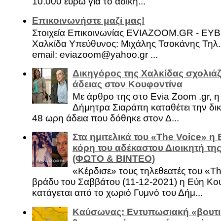
10.000 ευρώ για το αδίκη...
Επικοινωνήστε μαζί μας!
Στοιχεία Επικοινωνίας EVIAZOOM.GR - ΕΥ
Χαλκίδα Υπεύθυνος: Μιχάλης Τσοκάνης Τηλ.
email: eviazoom@yahoo.gr ...
Δικηγόρος της Χαλκίδας σχολιάζ
άδειας στον Κουφοντίνα
Με άρθρο της στο Evia Zoom .gr, 
Δήμητρα Σιαράπη καταθέτει την δι
48 ωρη άδεια που δόθηκε στον Δ...
Στα ημιτελικά του «The Voice» η
κόρη του αδέκαστου Διοικητή της
(ΦΩΤΟ & ΒΙΝΤΕΟ)
«Κέρδισε» τους τηλεθεατές του «Th
βράδυ του Σαββάτου (11-12-2021) η Εύη Κο
κατάγεται από το χωριό Γυμνό του Δήμ...
Καύσωνας: Εντυπωσιακή «βουτι