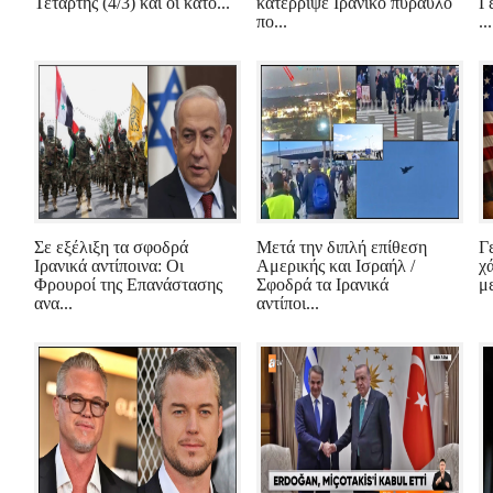
Τετάρτης (4/3) και οι κάτο...
κατέρριψε Ιρανικό πύραυλο
Γ
πο...
...
Σε εξέλιξη τα σφοδρά
Μετά την διπλή επίθεση
Γ
Ιρανικά αντίποινα: Οι
Αμερικής και Ισραήλ /
χ
Φρουροί της Επανάστασης
Σφοδρά τα Ιρανικά
μ
ανα...
αντίποι...