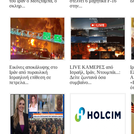
του Ιράν ο Μοτζτάμπα, ο
στέλνει 6 μαχητικά F-16
όλ
σκληρ...
στην...
Εικόνες αποκάλυψης στο
LIVE ΚΑΜΕΡΕΣ από
Ι
Ιράν από πυραυλική
Ισραήλ, Ιράν, Ντουμπάι...:
Ε
Ισραηλινή επίθεση σε
Δείτε ζωντανά όσα
Α
πετρελα...
συμβαίνο...
«
ότ