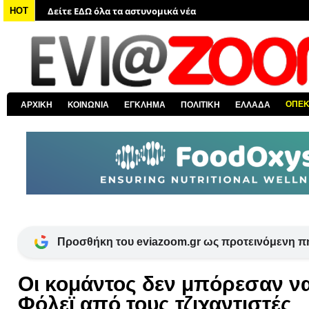
Δείτε ΕΔΩ όλα τα νέα από τον κόσμο
HOT
Δείτε ΕΔΩ όλα τα νέα για την Χαλκίδα και όλη την Εύβοια
Δείτε ΕΔΩ όλες τις ειδήσεις από την Ελλάδα
Δείτε ΕΔΩ όλα τα πολιτικά νέα
Δείτε ΕΔΩ τις αποκαλύψεις του EviaZoom.gr
ΟΠΕ
ΑΡΧΙΚΗ
ΚΟΙΝΩΝΙΑ
ΕΓΚΛΗΜΑ
ΠΟΛΙΤΙΚΗ
ΕΛΛΑΔΑ
Προσθήκη του eviazoom.gr ως προτεινόμενη π
Οι κομάντος δεν μπόρεσαν ν
Φόλεϊ από τους τζιχαντιστές