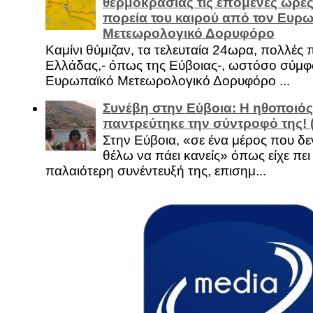
θερμοκρασίας τις επόμενες ώρες 
πορεία του καιρού από τον Ευρ
Μετεωρολογικό Δορυφόρο
Καμίνι θύμιζαν, τα τελευταία 24ωρα, πολλές 
Ελλάδας,- όπως της Εύβοιας-, ωστόσο σύμφ
Ευρωπαϊκό Μετεωρολογικό Δορυφόρο ...
Συνέβη στην Εύβοια: Η ηθοποιός
παντρεύτηκε την σύντροφό της!
Στην Εύβοια, «σε ένα μέρος που δεν
θέλω να πάει κανείς» όπως είχε πει 
παλαιότερη συνέντευξή της, επισημ...