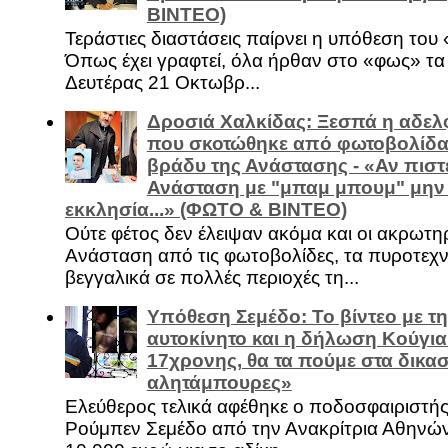
ΒΙΝΤΕΟ)
Τεράστιες διαστάσεις παίρνει η υπόθεση του
Όπως έχει γραφτεί, όλα ήρθαν στο «φως» τ
Δευτέρας 21 Οκτωβρ...
Δροσιά Χαλκίδας: Ξεσπά η αδελ
που σκοτώθηκε από φωτοβολίδα 
βράδυ της Ανάστασης - «Αν πιστε
Ανάσταση με "μπαμ μπουμ" μην
εκκλησία...» (ΦΩΤΟ & ΒΙΝΤΕΟ)
Ούτε φέτος δεν έλειψαν ακόμα και οι ακρωτη
Ανάσταση από τις φωτοβολίδες, τα πυροτεχν
βεγγαλικά σε πολλές περιοχές τη...
Υπόθεση Σεμέδο: Το βίντεο με τ
αυτοκίνητο και η δήλωση Κούγια
17χρονης, θα τα πούμε στα δικασ
αλητάμπουρες»
Ελεύθερος τελικά αφέθηκε ο ποδοσφαιριστή
Ρούμπεν Σεμέδο από την Ανακρίτρια Αθηνώ