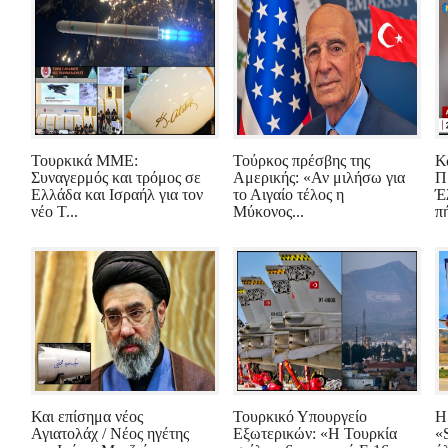
Τουρκικά ΜΜΕ:
Τούρκος πρέσβης της
Κ
Συναγερμός και τρόμος σε
Αμερικής: «Αν μιλήσω για
Π
Ελλάδα και Ισραήλ για τον
το Αιγαίο τέλος η
Έ
νέο Τ...
Μύκονος...
πή
Και επίσημα νέος
Τουρκικό Υπουργείο
Η
Αγιατολάχ / Νέος ηγέτης
Εξωτερικών: «Η Τουρκία
«