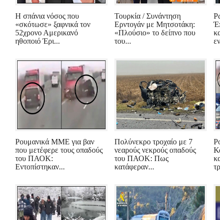
Η σπάνια νόσος που
Τουρκία / Συνάντηση
Ρ
«σκότωσε» ξαφνικά τον
Ερντογάν με Μητσοτάκη:
Έ
52χρονο Αμερικανό
«Πλούσιο» το δείπνο που
κ
ηθοποιό Έρι...
του...
εν
Ρουμανικά ΜΜΕ για βαν
Πολύνεκρο τροχαίο με 7
Ρ
που μετέφερε τους οπαδούς
νεαρούς νεκρούς οπαδούς
Κ
του ΠΑΟΚ:
του ΠΑΟΚ: Πως
κ
Εντοπίστηκαν...
κατάφεραν...
τρ