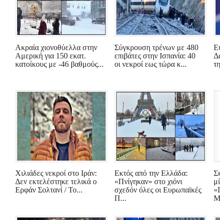
Ακραία χιονοθύελλα στην
Σύγκρουση τρένων με 480
Ε
Αμερική για 150 εκατ.
επιβάτες στην Ισπανία: 40
Δ
κατοίκους με -46 βαθμούς...
οι νεκροί εως τώρα κ...
τ
Χιλιάδες νεκροί στο Ιράν:
Εκτός από την Ελλάδα:
Σ
Δεν εκτελέστηκε τελικά ο
«Πνίγηκαν» στο χιόνι
μ
Ερφάν Σολτανί / Το...
σχεδόν όλες οι Ευρωπαϊκές
«
Π...
Μ.