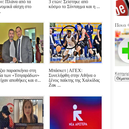
Στα
ών: Πλάνα από τα
3 ετών: Σείστηκε από
Βοιω
νομικά αίσχη στο
κόσμο το Σύνταγμα και η ...
Κρή
.
(Sup
Ποια 
Ένω
Ολυ
ΑΕΚ
Νέε
Φύλ
την 
ζιο παρασκήνιο στη
Μπάσκετ | ΑΓΕΧ:
Κατηγορί
Γελά
α των «Τσιγαράδων»
Συνελήφθη στην Αθήνα ο
Ξαφ
ίχαν αποθήκες και σ...
ξένος παίκτης της Χαλκίδας
παρ
Ζακ ...
για
ρου
μετά
υπο
με χ
καθ
αντι