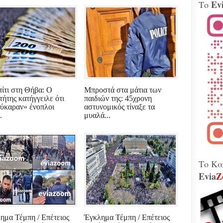
Ev
Το
Βίν
μοτ
240 
Παλ
Θήβ
Τα 
Κοβέ
Μητ
εκτ
πίτι στη Θήβα: Ο
Μπροστά στα μάτια των
GAT
τήτης κατήγγειλε ότι
παιδιών της: 45χρονη
μετ
ύκαραν» ένοπλοι
αστυνομικός τίναξε τα
Γεω
.
μυαλά...
Αδε
κάν
διά
το 
που
λειτ
Το Κα
Evia
Z
Χιόν
αυτό
σφο
Ελλ
περ
ημα Τέμπη / Επέτειος
Έγκλημα Τέμπη / Επέτειος