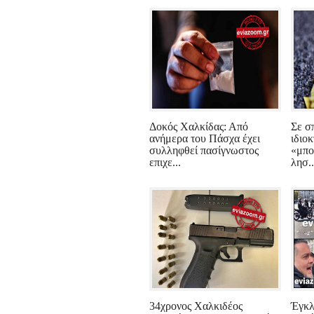
Δοκός Χαλκίδας: Από
Σε σ
ανήμερα του Πάσχα έχει
ιδιοκ
συλληφθεί πασίγνωστος
«μπο
επιχε...
λησ..
34χρονος Χαλκιδέος
Έγκλ