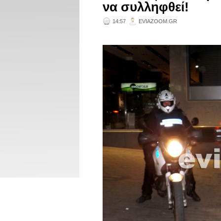
να συλληφθεί!
14:57
EVIAZOOM.GR