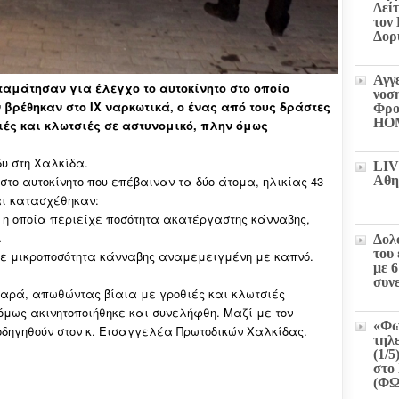
Δεί
τον
Δορ
Αγγ
σταμάτησαν για έλεγχο το αυτοκίνητο στο οποίο
νοσ
 βρέθηκαν στο ΙΧ ναρκωτικά, ο ένας από τους δράστες
Φρο
HO
θιές και κλωτσιές σε αστυνομικό, πλην όμως
δυ στη Χαλκίδα.
LIV
το αυτοκίνητο που επέβαιναν τα δύο άτομα, ηλικίας 43
Αθη
αι κατασχέθηκαν:
 η οποία περιείχε ποσότητα ακατέργαστης κάνναβης,
ι
Δολ
του
χε μικροποσότητα κάνναβης αναμεμειγμένη με καπνό.
με 
συν
ναρά, απωθώντας βίαια με γροθιές και κλωτσιές
 όμως ακινητοποιήθηκε και συνελήφθη. Μαζί με τον
«Φω
οδηγηθούν στον κ. Εισαγγελέα Πρωτοδικών Χαλκίδας.
τηλ
(1/5
στο 
(Φ