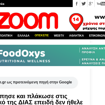
νέα
 κόσμο
Χαλκίδα και όλη την Εύβοια
πό την Ελλάδα
ΟΠΕΚΕΠΕ
ΠΟΛΙΤΙΚΗ
ΕΛΛΑΔΑ
WEBTV
ΑΘΛΗΤΙΚΑ
ΕΠΙΚΟΙΝΩΝ
υ EviaZoom.gr
.gr ως προτεινόμενη πηγή στην Google
πησε και πλάκωσε στις
ό της ΔΙΑΣ επειδή δεν ήθελε