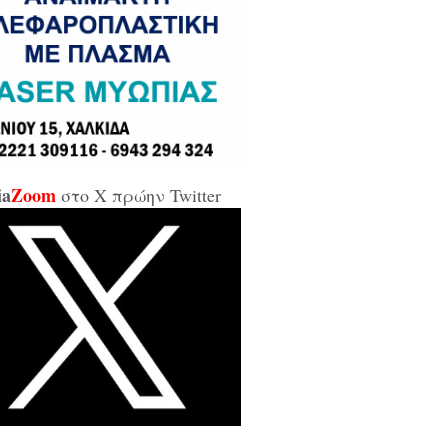
σε και σε εμένα μπάρμπα...»
κίδα: Άρον άρον την κοπάνησε η
ικήτρια της ΔΥΠΑ από το
αρτωλό» Επιμελητήριο Εύβοιας /
αν προσβλητική, ειρωνική και
ιωτική προς τους εργαζόμενους...»
ia
Zoom
στο X πρώην Twitter
οι της αντιπολίτευσης για τις νέες
καλύψεις: «Ο εισαγγελέας
βέλλας αθώωσε και τον εαυτό του,
απάτησε βάναυσα το ήδη
οποιημένο κράτος δικαίου με μία
ξικοματική διάταξη, θα κληθούν
 να λογοδοτήσουν και πρωτίστως ο
υθύνων και αυτού του εγκλήματος
ητσοτάκης...»
κίδα: Δείτε ζωντανά την κίνηση
 Παλαιά Γέφυρα (LIVE ΕΙΚΟΝΑ)