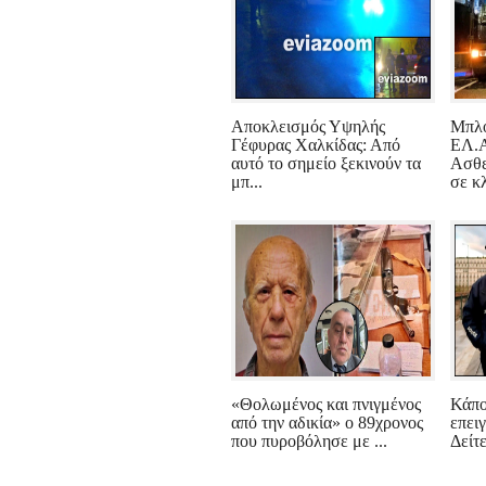
Αποκλεισμός Υψηλής
Μπλό
Γέφυρας Χαλκίδας: Από
ΕΛ.Α
αυτό το σημείο ξεκινούν τα
Ασθε
μπ...
σε κ
«Θολωμένος και πνιγμένος
Κάπο
από την αδικία» ο 89χρονος
επειγ
που πυροβόλησε με ...
Δείτε