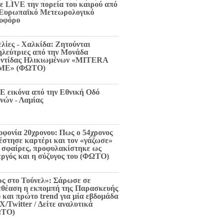
τε LIVE την πορεία του καιρού από
 Ευρωπαϊκό Μετεωρολογικό
υφόρο
ελίες - Χαλκίδα: Ζητούνται
ηλεύτριες από την Μονάδα
ντίδας Ηλικιωμένων «MITERA
ME» (ΦΩΤΟ)
E εικόνα από την Εθνική Οδό
νών - Λαμίας
οφονία 20χρονου: Πως ο 54χρονος
 έστησε καρτέρι και τον «γάζωσε»
6 σφαίρες, προφυλακίστηκε ως
εργός και η σύζυγος του (ΦΩΤΟ)
ς στο Τούνελ»: Σάρωσε σε
εθέαση η εκπομπή της Παρασκευής
) και πρώτο trend για μία εβδομάδα
X/Twitter / Δείτε αναλυτικά
ΩΤΟ)