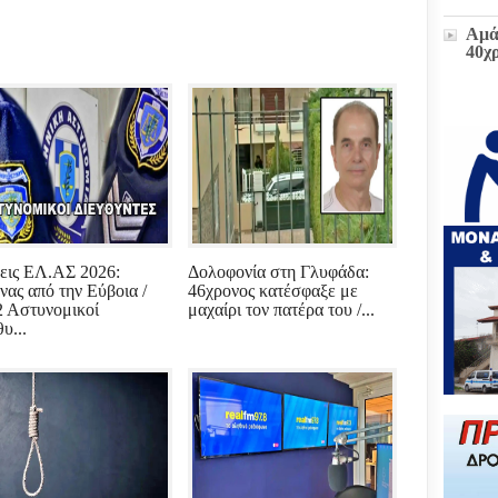
Αμά
40χ
Η δ
παρ
στο
πρώ
«Δι
διοι
(ΕΓ
εις ΕΛ.ΑΣ 2026:
Δολοφονία στη Γλυφάδα:
Μετ
νας από την Εύβοια /
46χρονος κατέσφαξε με
και
2 Αστυνομικοί
μαχαίρι τον πατέρα του /...
έκτα
υ...
Ζωή
υπο
του
Επι
Βου