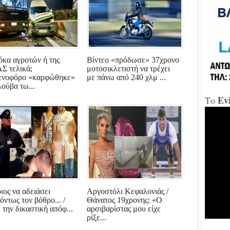
«Δώ
Χαλ
Διο
κα αγροτών ή της
Βίντεο «πρόδωσε» 37χρονο
«αμ
Σ τελικά;
μοτοσικλετιστή να τρέχει
«Ήτ
νοφόρο «καρφώθηκε»
με πάνω από 240 χλμ ...
απαξ
λούβα τω...
Ev
Το
Μύδρ
απο
Τζα
κατ
κακ
πρα
για
διε
κ.Μ
ιος να αδειάσει
Αργοστόλι Κεφαλονιάς /
Χαλ
όντως τον βόθρο... /
Θάνατος 19χρονης: «Ο
στη
 την δικαστική απόφ...
αρσιβαρίστας μου είχε
ρίξε...