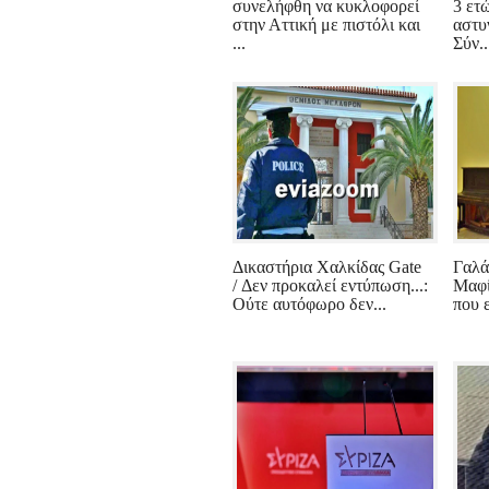
συνελήφθη να κυκλοφορεί
3 ετ
στην Αττική με πιστόλι και
αστυ
...
Σύν..
Δικαστήρια Χαλκίδας Gate
Γαλά
/ Δεν προκαλεί εντύπωση...:
Μαφί
Ούτε αυτόφωρο δεν...
που ε