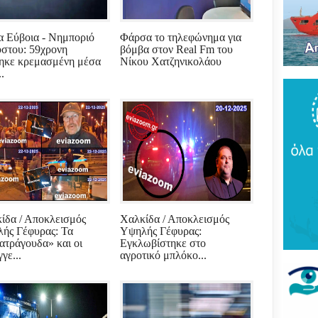
Του
τρό
νέο
α Εύβοια - Νημποριό
Φάρσα το τηλεφώνημα για
πύρ
(ΦΩ
στου: 59χρονη
βόμβα στον Real Fm του
ηκε κρεμασμένη μέσα
Νίκου Χατζηνικολάου
..
Βάκ
συν
μοίρ
Παν
έδρ
Ανε
Σαρ
«Τρ
μπα
στό
ίδα / Αποκλεισμός
Χαλκίδα / Αποκλεισμός
"εν
ής Γέφυρας: Τα
Υψηλής Γέφυρας:
ατράγουδα» και οι
Εγκλωβίστηκε στο
γε...
αγροτικό μπλόκο...
Βελ
κρά
Αρε
παρ