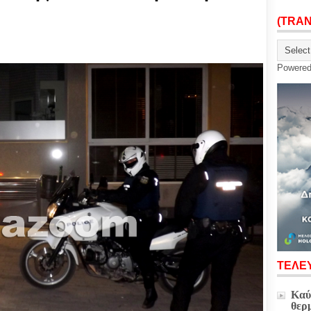
(TRA
Powere
ΤΕΛΕΥ
Καύ
θερ