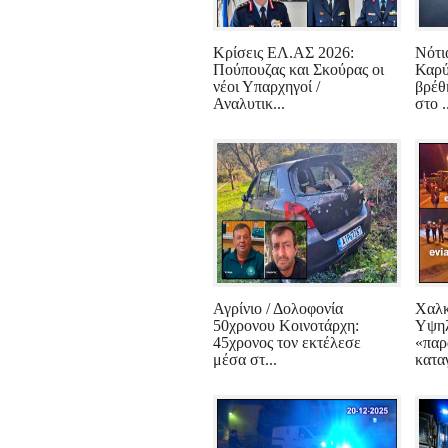
Κρίσεις ΕΛ.ΑΣ 2026:
Νότι
Πούπουζας και Σκούρας οι
Καρύ
νέοι Υπαρχηγοί /
βρέθ
Αναλυτικ...
στο .
Αγρίνιο / Δολοφονία
Χαλκ
50χρονου Κοινοτάρχη:
Υψηλ
45χρονος τον εκτέλεσε
«παρ
μέσα στ...
καταγ