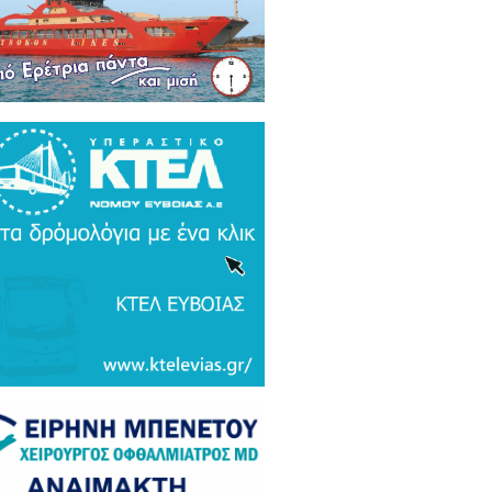
ρκικά ΜΜΕ: Συναγερμός και
μος σε Ελλάδα και Ισραήλ για τον
 Τουρκικό υπερσύχρονο βαλιστικό
αυλο με βεληνεκές 6.000 χιλιομέτρα
ΤΟ & ΒΙΝΤΕΟ)
α Gate: Την περίμεναν στη
εδρίαση λογοδοσίας και αυτή
αζε μετάλλια και έβλεπε τον
αθηναϊκό στο μπάσκετ / Τα άδεια
ανα της ξεφτίλας! (ΦΩΤΟ)
ξάρτητος βουλευτής Γιάννης
ακιώτης στο EviaZoom.gr:
ιτοκοσμικό το κράτος δικαίου στην
νανία του Μητσοτάκη, στο
χαστρο του καθεστώτος όσο ποτέ οι
οχλητικοί" δημοσιογράφοι...»
όπουλος: «Εάν τυχόν υπήρχε
τος δικαίου ο Εισαγγελέας του
ίου Πάγου θα έπρεπε να τιμωρηθεί
αδειγματικά...»