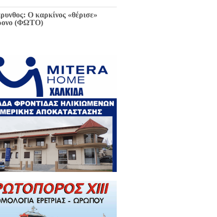
ρυνθος: Ο καρκίνος «θέρισε»
ρονο (ΦΩΤΟ)
ιαφθορά στη Χαλκίδα έχει
ελθόν και μέλλον / Αποκλειστικά
 EviaZoom.gr: Η ένορκη κατάθεση
ην Εισαγγελέα Χαλκίδας:
εφθαρμένοι στη Χαλκίδα όλοι οι
κούντες δημόσιοι λειτουργοί...»
ΓΡΑΦΑ)
ά την Χαλκίδα έμεινε χωρίς νερό
 το Βασιλικό λόγω ξανά νέας
κτης βλάβης...
 Κωνσταντοπούλου για σκάνδαλο
κλοπών: «Να κληθεί ο Εισαγγελέας
 Αρείου Πάγου Κ. Τζαβέλλας στην
τροπή Θεσμών και Διαφάνειας της
λής»