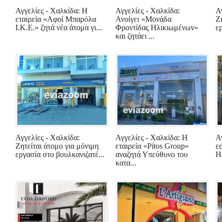
Αγγελίες - Χαλκίδα: Η
Αγγελίες - Χαλκίδα:
Α
εταιρεία «Αφοί Μπαρόλα
Ανοίγει «Μονάδα
Ζ
Ι.Κ.Ε.» ζητά νέα άτομα γι...
Φροντίδας Ηλικιωμένων»
ε
και ζητάει ...
Αγγελίες - Χαλκίδα:
Αγγελίες - Χαλκίδα: Η
Α
Ζητείται άτομο για μόνιμη
εταιρεία «Pitos Group»
ε
εργασία στο βουλκανιζατέ...
αναζητά Υπεύθυνο του
Η
κατα...