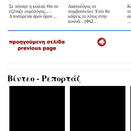
Σε πόναγε η κοιλιά; Θα σε
Διαιτολόγος σε
Κ
εξέταζε ουρολόγος... -
συμβουλεύει: Έτσι θα
ν
Αποσύρεται άρον άρον ...
κάψεις το λίπος στην
α
κοιλιά... (ΦΩ...
...
Βίντεο - Ρεπορτάζ