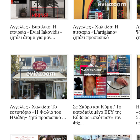
Αγγελίες - Βασιλικό: Η
Αγγελίες - Χαλκίδα: Η
Α
εταιρεία «Evial Iakovidis»
πιτσαρία «L'artigiano»
Ψ
ζητάει άτομα για μόν...
ζητάει προσωπικό
ζ
Αγγελίες - Χαλκίδα: Το
Σε Σκύρο και Κύμη / Το
Η
εστιατόριο «Η Φωλιά του
καταδιαλυμένο ΕΣΥ της
«
Ηλιάδη» ζητά προσωπικό ...
Εύβοιας «σκότωσε» τον
5
46χ...
ηθ