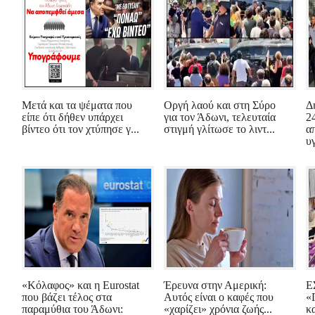
Μετά και τα ψέματα που
Οργή λαού και στη Σύρο
Δ
είπε ότι δήθεν υπάρχει
για τον Άδωνι, τελευταία
2
βίντεο ότι τον χτύπησε γ...
στιγμή γλίτωσε το λιντ...
α
υ
«Κόλαφος» και η Eurostat
Έρευνα στην Αμερική:
Ε
που βάζει τέλος στα
Αυτός είναι ο καφές που
«
παραμύθια του Άδωνι:
«χαρίζει» χρόνια ζωής...
κ