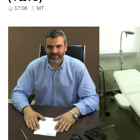
17:08
ΜΤ