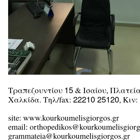
15
Τραπεζουντίου
& Ισαίου, Πλατεί
22210 25120
Χαλκίδα. Τηλ/fax:
, Κιν:
site: www.kourkoumelisgiorgos.gr
email: orthopedikos@kourkoumelisgiorg
grammateia@kourkoumelisgiorgos.gr