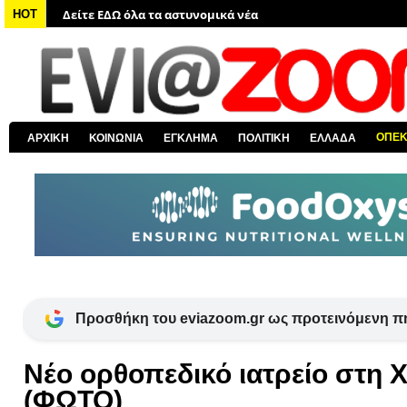
Δείτε ΕΔΩ όλα τα νέα από τον κόσμο
HOT
Δείτε ΕΔΩ όλα τα νέα για την Χαλκίδα και όλη την Εύβοια
Δείτε ΕΔΩ όλες τις ειδήσεις από την Ελλάδα
Δείτε ΕΔΩ όλα τα πολιτικά νέα
Δείτε ΕΔΩ τις αποκαλύψεις του EviaZoom.gr
ΟΠΕ
ΑΡΧΙΚΗ
ΚΟΙΝΩΝΙΑ
ΕΓΚΛΗΜΑ
ΠΟΛΙΤΙΚΗ
ΕΛΛΑΔΑ
Δείτε ΕΔΩ όλα τα αστυνομικά νέα
Προσθήκη του eviazoom.gr ως προτεινόμενη π
Νέο ορθοπεδικό ιατρείο στη 
(ΦΩΤΟ)