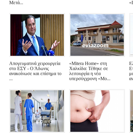
Μετά...
«
Απογευματινά χειρουργεία
«Mitera Home» στη
Ε
στο ΕΣΥ - Ο Άδωνις
Χαλκίδα: Τέθηκε σε
Ε
ανακοίνωσε και επίσημα το
λειτουργία η νέα
μ
...
υπερσύγχρονη «Μο...
α