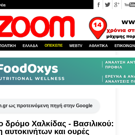
 κόσμο
Χαλκίδα και όλη την Εύβοια
πό την Ελλάδα
υ EviaZoom.gr
ΟΠΕΚΕΠΕ
ΠΟΛΙΤΙΚΗ
ΕΛΛΑΔΑ
WEBTV
ΑΘΛΗΤΙΚΑ
ΕΠΙΚΟΙΝΩΝ
.gr ως προτεινόμενη πηγή στην Google
ο δρόμο Χαλκίδας - Βασιλικού:
 αυτοκινήτων και ουρές