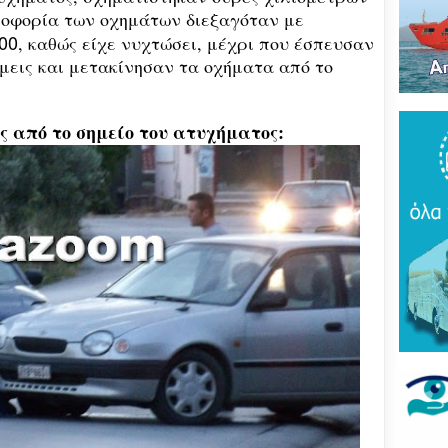
Του
λοφορία των οχημάτων διεξαγόταν με
τρό
νέο
00
, καθώς είχε νυχτώσει, μέχρι που έσπευσαν
πύρ
μεις και μετακίνησαν τα οχήματα από το
(ΦΩ
Βάκ
ες από το σημείο του
ατυχήματος
:
συν
μοίρ
Παν
έδρ
Ανε
Σαρ
«Τρ
μπα
στό
"εν
Βελ
κρά
Αρε
παρ