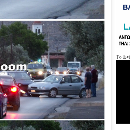
«Δώ
Χαλ
Διο
«αμ
«Ήτ
απαξ
Ev
Το
Μύδρ
απο
Τζα
κατ
κακ
πρα
για
διε
κ.Μ
Χαλ
στη