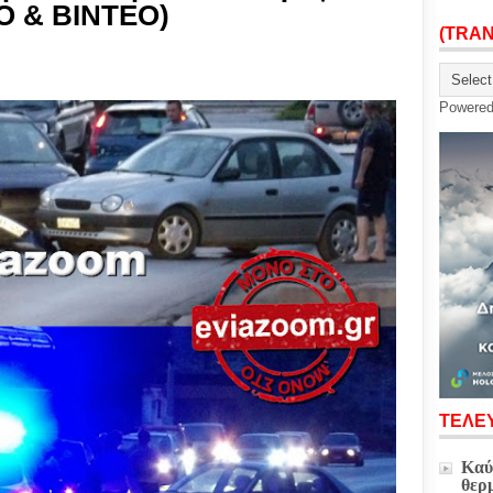
Ο & ΒΙΝΤΕΟ)
(TRA
Powere
ΤΕΛΕΥ
Καύ
θερ