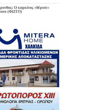
ρυνθος: Ο καρκίνος «θέρισε»
ρονο (ΦΩΤΟ)
ιαφθορά στη Χαλκίδα έχει
ελθόν και μέλλον / Αποκλειστικά
 EviaZoom.gr: Η ένορκη κατάθεση
ην Εισαγγελέα Χαλκίδας:
εφθαρμένοι στη Χαλκίδα όλοι οι
κούντες δημόσιοι λειτουργοί...»
ΓΡΑΦΑ)
ά την Χαλκίδα έμεινε χωρίς νερό
 το Βασιλικό λόγω ξανά νέας
κτης βλάβης...
 Κωνσταντοπούλου για σκάνδαλο
κλοπών: «Να κληθεί ο Εισαγγελέας
 Αρείου Πάγου Κ. Τζαβέλλας στην
τροπή Θεσμών και Διαφάνειας της
λής»