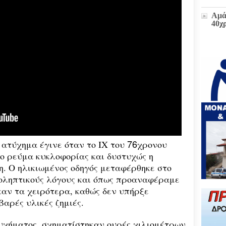
Αμά
40χ
Η δ
παρ
στο
πρώ
«Δι
διοι
(ΕΓ
Μετ
και
76
 ατύχημα έγινε όταν το ΙΧ του
χρονου
έκτα
το ρεύμα κυκλοφορίας και δυστυχώς η
. Ο ηλικιωμένος οδηγός μεταφέρθηκε στο
Ζωή
οληπτικούς λόγους και όπως προαναφέραμε
υπο
του
καν τα χειρότερα
,
καθώς δεν υπ
ήρξε
Επι
αρές υλικές ζημιές.
Βου
υχήματος, σχηματίστηκαν ουρές χιλιομέτρων