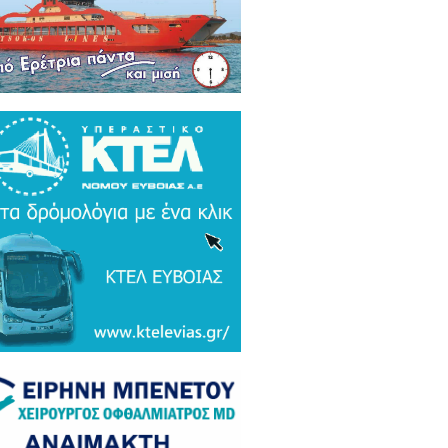
ρκικά ΜΜΕ: Συναγερμός και
μος σε Ελλάδα και Ισραήλ για τον
 Τουρκικό υπερσύχρονο βαλιστικό
αυλο με βεληνεκές 6.000 χιλιομέτρα
ΤΟ & ΒΙΝΤΕΟ)
α Gate: Την περίμεναν στη
εδρίαση λογοδοσίας και αυτή
αζε μετάλλια και έβλεπε τον
αθηναϊκό στο μπάσκετ / Τα άδεια
ανα της ξεφτίλας! (ΦΩΤΟ)
ξάρτητος βουλευτής Γιάννης
ακιώτης στο EviaZoom.gr:
ιτοκοσμικό το κράτος δικαίου στην
νανία του Μητσοτάκη, στο
χαστρο του καθεστώτος όσο ποτέ οι
οχλητικοί" δημοσιογράφοι...»
όπουλος: «Εάν τυχόν υπήρχε
τος δικαίου ο Εισαγγελέας του
ίου Πάγου θα έπρεπε να τιμωρηθεί
αδειγματικά...»