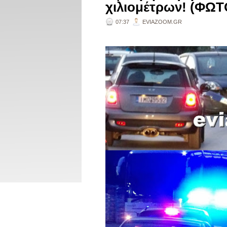
χιλιομέτρων! (ΦΩΤ
07:37
EVIAZOOM.GR