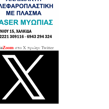
σε και σε εμένα μπάρμπα...»
κίδα: Άρον άρον την κοπάνησε η
ικήτρια της ΔΥΠΑ από το
αρτωλό» Επιμελητήριο Εύβοιας /
αν προσβλητική, ειρωνική και
ιωτική προς τους εργαζόμενους...»
ia
Zoom
στο X πρώην Twitter
οι της αντιπολίτευσης για τις νέες
καλύψεις: «Ο εισαγγελέας
βέλλας αθώωσε και τον εαυτό του,
απάτησε βάναυσα το ήδη
οποιημένο κράτος δικαίου με μία
ξικοματική διάταξη, θα κληθούν
 να λογοδοτήσουν και πρωτίστως ο
υθύνων και αυτού του εγκλήματος
ητσοτάκης...»
κίδα: Δείτε ζωντανά την κίνηση
 Παλαιά Γέφυρα (LIVE ΕΙΚΟΝΑ)