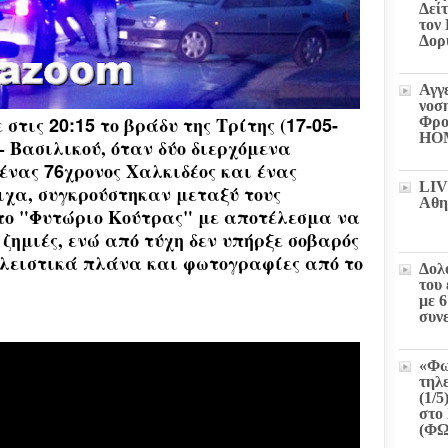
Δεί
τον
Δορ
Αγγ
νοσ
ε στις
20:15
το βράδυ της Τρίτης (
17-05-
Φρο
HO
 Βασιλικού, όταν δύο διερχόμενα
 ένας
76
χρονος Χαλκιδέος και ένας
LIV
ιχα, συγκρούστηκαν μεταξύ τους
Αθη
το "Φυτώριο Κούτρας" με αποτέλεσμα να
ζημιές, ενώ
από τύχη
δεν υπήρξε σοβαρός
κλειστικά πλάνα και φωτογραφίες από το
Δολ
του
με 
συν
«Φω
τηλ
(1/5
στο 
(Φ