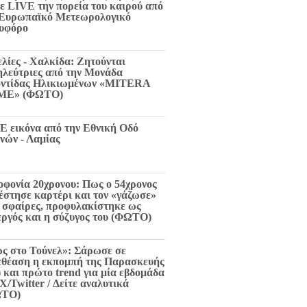
τε LIVE την πορεία του καιρού από
 Ευρωπαϊκό Μετεωρολογικό
υφόρο
ελίες - Χαλκίδα: Ζητούνται
ηλεύτριες από την Μονάδα
ντίδας Ηλικιωμένων «MITERA
ME» (ΦΩΤΟ)
E εικόνα από την Εθνική Οδό
νών - Λαμίας
οφονία 20χρονου: Πως ο 54χρονος
 έστησε καρτέρι και τον «γάζωσε»
6 σφαίρες, προφυλακίστηκε ως
εργός και η σύζυγος του (ΦΩΤΟ)
ς στο Τούνελ»: Σάρωσε σε
εθέαση η εκπομπή της Παρασκευής
) και πρώτο trend για μία εβδομάδα
X/Twitter / Δείτε αναλυτικά
ΩΤΟ)