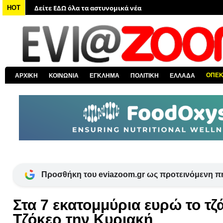
Δείτε ΕΔΩ όλα τα νέα από τον κόσμο
HOT
Δείτε ΕΔΩ όλα τα νέα για την Χαλκίδα και όλη την Εύβοια
Δείτε ΕΔΩ όλες τις ειδήσεις από την Ελλάδα
Δείτε ΕΔΩ όλα τα πολιτικά νέα
Δείτε ΕΔΩ τις αποκαλύψεις του EviaZoom.gr
ΟΠΕ
ΑΡΧΙΚΗ
ΚΟΙΝΩΝΙΑ
ΕΓΚΛΗΜΑ
ΠΟΛΙΤΙΚΗ
ΕΛΛΑΔΑ
Δείτε ΕΔΩ όλα τα αστυνομικά νέα
Προσθήκη του eviazoom.gr ως προτεινόμενη π
Στα 7 εκατομμύρια ευρώ το τζ
Τζόκερ την Κυριακή