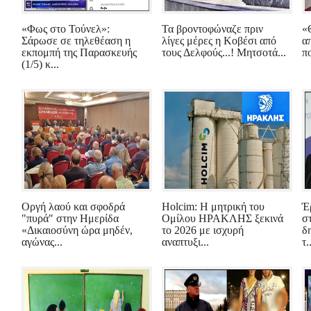
«Φως στο Τούνελ»:
Τα βροντοφώναζε πριν
«
Σάρωσε σε τηλεθέαση η
λίγες μέρες η Κοβέσι από
α
εκπομπή της Παρασκευής
τους Δελφούς...! Μητσοτά...
π
(1/5) κ...
Οργή λαού και σφοδρά
Holcim: Η μητρική του
Έ
"πυρά" στην Ημερίδα
Ομίλου ΗΡΑΚΛΗΣ ξεκινά
σ
«Δικαιοσύνη ώρα μηδέν,
το 2026 με ισχυρή
δ
αγώνας...
αναπτυξι...
τ.