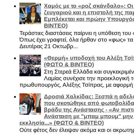
Χαμός με το «ροζ σκάνδαλο»: Οι
ζευγαριού και η επιστολή της πα
Εμπλέκεται και πρώην Υπουργό
ΒΙΝΤΕΟ)
Τεράστιες διαστάσεις παίρνει η υπόθεση του
Όπως έχει γραφτεί, όλα ήρθαν στο «φως» τ
Δευτέρας 21 Οκτωβρ...
«Θερμή» υποδοχή του Αλέξη Τσί
(ΦΩΤΟ & ΒΙΝΤΕΟ)
Στη Στερεά Ελλάδα και συγκεκριμέ
Λαμίας συνέχισε την προεκλογική τ
πρωθυπουργός, Αλέξης Τσίπρας, με αφορμή .
Δροσιά Χαλκίδας: Ξεσπά η αδελ
που σκοτώθηκε από φωτοβολίδα 
βράδυ της Ανάστασης - «Αν πιστε
Ανάσταση με "μπαμ μπουμ" μην
εκκλησία...» (ΦΩΤΟ & ΒΙΝΤΕΟ)
Ούτε φέτος δεν έλειψαν ακόμα και οι ακρωτη