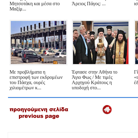
Μητσοτάκη και μέσα στο
Άρειος Πάγος: ...
ισ
Μαξίμ...
Με προβλήματα η
Έφτασε στην Αθήνα το
Γί
επιστροφή των εκδρομέων
Άγιο Φως / Με τιμές
«
του Πάσχα, ουρές
Αρχηγού Κράτους η
έ
χιλιομέτρων κ...
υποδοχή στο...