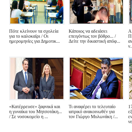
Πότε κλείνουν τα σχολεία
Κάποιος να αδειάσει
Α
για το καλοκαίρι / Οι
επειγόντως τον βόθρο... /
Π
ημερομηνίες για Δημοτικ...
Δείτε την δικαστική απόφ...
α
ν.
«Κατέρρευσε» ξαφνικά και
Τι αναφέρει το τελευταίο
1
η γυναίκα του Μητσοτάκη...
ιατρικό ανακοινωθέν για
ε
/ Σε νοσοκομείο η ...
τον Γιώργο Μυλωνάκη /...
ε
νε