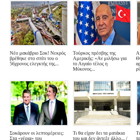
Νέο μακάβριο Σοκ! Νεκρός
Τούρκος πρέσβης της
Α
βρέθηκε στο σπίτι του ο
Αμερικής: «Αν μιλήσω για
Θ
56χρονος ελεγκτής της...
το Αιγαίο τέλος η
α
Μύκονος...
ρί
Σοκάρουν οι λεπτομέρειες:
Τι θα είχαν δει τα ματάκια
Τ
Στα «χέρια» του
του και δεν άντεξε άλλο... /
π