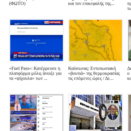
(ΦΩΤΟ)
και τον επικεφαλής της...
π
τω
«Fuel Pass»: Κατέρρευσε η
Καύσωνας: Εντυπωσιακή
Δ
πλατφόρμα μόλις άνοιξε για
«βουτιά» της θερμοκρασίας
ο
τα «ψίχουλα» των ...
τις επόμενες ώρες / Δε...
κ