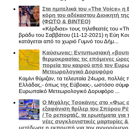
Στα ημιτελικά του «The Voice» η
κόρη του αδέκαστου Διοικητή της
(ΦΩΤΟ & ΒΙΝΤΕΟ)
«Κέρδισε» τους τηλεθεατές του «Th
βράδυ του Σαββάτου (11-12-2021) η Εύη Κο
κατάγεται από το χωριό Γυμνό του Δήμ...
Καύσωνας: Εντυπωσιακή «βουτι
θερμοκρασίας τις επόμενες ώρες 
πορεία του καιρού από τον Ευρ
Μετεωρολογικό Δορυφόρο
Καμίνι θύμιζαν, τα τελευταία 24ωρα, πολλές 
Ελλάδας,- όπως της Εύβοιας-, ωστόσο σύμφ
Ευρωπαϊκό Μετεωρολογικό Δορυφόρο ...
Ο Μιχάλης Τσοκάνης στο «Φως σ
εξαφάνιση θρίλερ του Σπύρου Ρέ
/ Το ρεπορτάζ, τα ερωτήματα για τ
νέες συγκλονιστικές μαρτυρίες 
μετέδωσε η εκπομπή για τον αγνοούμενο 