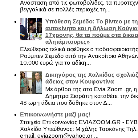
Ανάσταση από τις φωτοβολίδες, τα πυροτεχν
βεγγαλικά σε πολλές περιοχές τη...
Υπόθεση Σεμέδο: Το βίντεο με τ
αυτοκίνητο και η δήλωση Κούγια
17χρονης, θα τα πούμε στα δικασ
αλητάμπουρες»
Ελεύθερος τελικά αφέθηκε ο ποδοσφαιριστή
Ρούμπεν Σεμέδο από την Ανακρίτρια Αθηνώ
10.000 ευρώ για το αδίκη...
Δικηγόρος της Χαλκίδας σχολιάζ
άδειας στον Κουφοντίνα
Με άρθρο της στο Evia Zoom .gr, 
Δήμητρα Σιαράπη καταθέτει την δι
48 ωρη άδεια που δόθηκε στον Δ...
Επικοινωνήστε μαζί μας!
Στοιχεία Επικοινωνίας EVIAZOOM.GR - ΕΥ
Χαλκίδα Υπεύθυνος: Μιχάλης Τσοκάνης Τηλ.
email: eviazoom@yahoo.gr ...