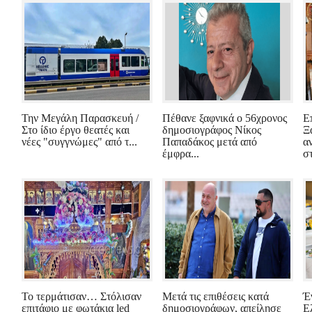
Την Μεγάλη Παρασκευή /
Πέθανε ξαφνικά ο 56χρονος
Ε
Στο ίδιο έργο θεατές και
δημοσιογράφος Νίκος
Ξ
νέες "συγγνώμες" από τ...
Παπαδάκος μετά από
α
έμφρα...
σ
Το τερμάτισαν… Στόλισαν
Μετά τις επιθέσεις κατά
Έ
επιτάφιο με φωτάκια led
δημοσιογράφων, απείλησε
Ε