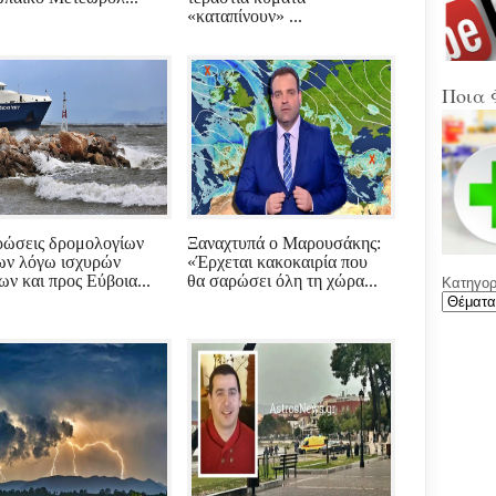
Στα
«καταπίνουν» ...
Βοιω
Κρή
(Sup
Ποια 
Ένω
Ολυ
ΑΕΚ
Νέε
Φύλ
την 
ώσεις δρομολογίων
Ξαναχτυπά ο Μαρουσάκης:
ων λόγω ισχυρών
«Έρχεται κακοκαιρία που
ων και προς Εύβοια...
θα σαρώσει όλη τη χώρα...
Κατηγορί
Γελά
Ξαφ
παρ
για
ρου
μετά
υπο
με χ
καθ
αντι