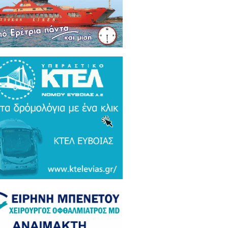
ρκικά ΜΜΕ: Συναγερμός και
μος σε Ελλάδα και Ισραήλ για τον
 Τουρκικό υπερσύχρονο βαλιστικό
αυλο με βεληνεκές 6.000 χιλιομέτρα
ΤΟ & ΒΙΝΤΕΟ)
α Gate: Την περίμεναν στη
εδρίαση λογοδοσίας και αυτή
αζε μετάλλια και έβλεπε τον
αθηναϊκό στο μπάσκετ / Τα άδεια
ανα της ξεφτίλας! (ΦΩΤΟ)
ξάρτητος βουλευτής Γιάννης
ακιώτης στο EviaZoom.gr:
ιτοκοσμικό το κράτος δικαίου στην
νανία του Μητσοτάκη, στο
χαστρο του καθεστώτος όσο ποτέ οι
οχλητικοί" δημοσιογράφοι...»
όπουλος: «Εάν τυχόν υπήρχε
τος δικαίου ο Εισαγγελέας του
ίου Πάγου θα έπρεπε να τιμωρηθεί
αδειγματικά...»