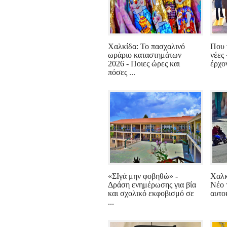
Χαλκίδα: Το πασχαλινό
Που ν
ωράριο καταστημάτων
νέες
2026 - Ποιες ώρες και
έρχον
πόσες ...
«ΣΙγά μην φοβηθώ» -
Χαλκ
Δράση ενημέρωσης για βία
Νέο 
και σχολικό εκφοβισμό σε
αυτο
...