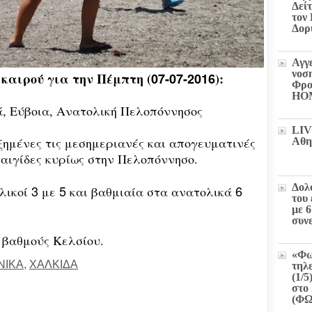
Δεί
τον
Δορ
Αγγ
νοσ
 καιρού
για την Π
έμπτη (
07-07-2016
)
:
Φρο
HO
, Εύβοια, Ανατολική Πελοπόννησος
LIV
ξημένες τις μεσημεριανές και απογευματινές
Αθη
ταιγίδες κυρίως στην Πελοπόννησο.
Δολ
3
5
6
λικοί
με
και βαθμιαία στα ανατολικά
του
με 
συν
βαθμούς Κελσίου.
«Φω
ΝΙΚΑ
,
ΧΑΛΚΙΔΑ
τηλ
(1/5
στο 
(Φ