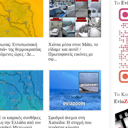
Ev
Το
Βίν
μοτ
240 
Παλ
Θήβ
Τα 
Κοβέ
ωνας: Εντυπωσιακή
Χιόνια μέσα στον Μάϊο, το
Μητ
τιά» της θερμοκρασίας
είδαμε και αυτό! /
εκτ
πόμενες ώρες / Δε...
Πρωτοφανείς εικόνες με
GAT
σφ...
μετ
Γεω
Αδε
κάν
διά
το 
που
λειτ
Το Κα
Evia
Z
Χιόν
αυτό
σφο
 οι καιρικές συνθήκες
Σφοδροί άνεμοι στη
Ελλ
λη την Ελλάδα από τον
Χαλκίδα: Η στιγμή που
περ
παϊκό Μετεωρολ...
τεράστια κύματα