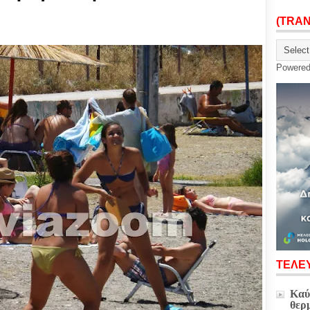
(TRA
Powere
ΤΕΛΕΥ
Καύ
θερ