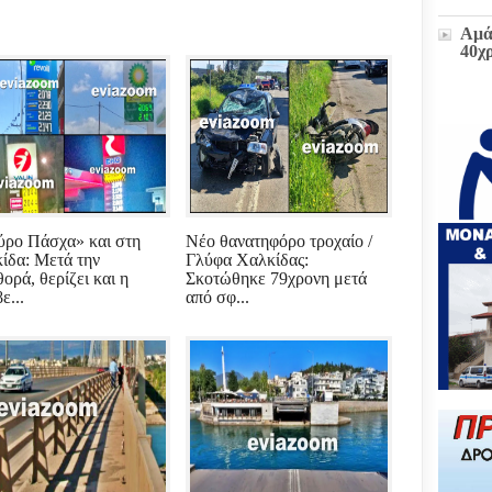
Αμά
40χ
Η δ
παρ
στο
πρώ
«Δι
διοι
(ΕΓ
ρο Πάσχα» και στη
Νέο θανατηφόρο τροχαίο /
ίδα: Μετά την
Γλύφα Χαλκίδας:
ορά, θερίζει και η
Σκοτώθηκε 79χρονη μετά
Μετ
ε...
από σφ...
και
έκτα
Ζωή
υπο
του
Επι
Βου