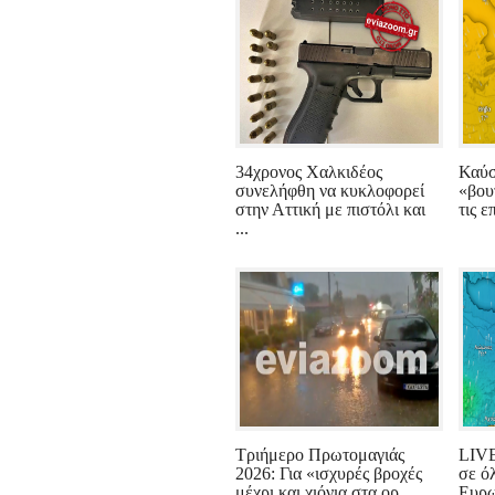
34χρονος Χαλκιδέος
Καύσ
συνελήφθη να κυκλοφορεί
«βου
στην Αττική με πιστόλι και
τις ε
...
Τριήμερο Πρωτομαγιάς
LIVE
2026: Για «ισχυρές βροχές
σε ό
μέχρι και χιόνια στα ορ...
Ευρω