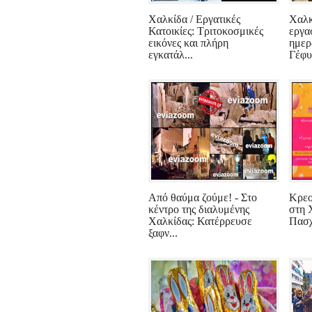
Χαλκίδα / Εργατικές
Χαλκ
Κατοικίες: Τριτοκοσμικές
εργα
εικόνες και πλήρη
ημερ
εγκατάλ...
Γέφυρ
Από θαύμα ζούμε! - Στο
Κρεο
κέντρο της διαλυμένης
στη 
Χαλκίδας: Κατέρρευσε
Πασχ
ξαφν...