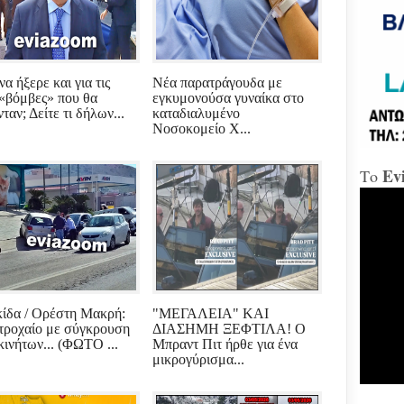
«Δώ
Χαλ
α ήξερε και για τις
Νέα παρατράγουδα με
Διο
 «βόμβες» που θα
εγκυμονούσα γυναίκα στο
«αμ
ταν; Δείτε τι δήλων...
καταδιαλυμένο
«Ήτ
Νοσοκομείο Χ...
απαξ
Ev
Το
Μύδρ
απο
Τζα
κατ
κακ
πρα
για
διε
κ.Μ
ίδα / Ορέστη Μακρή:
"ΜΕΓΑΛΕΙΑ" ΚΑΙ
τροχαίο με σύγκρουση
ΔΙΑΣΗΜΗ ΞΕΦΤΙΛΑ! Ο
Χαλ
κινήτων... (ΦΩΤΟ ...
Μπραντ Πιτ ήρθε για ένα
στη
μικρογύρισμα...