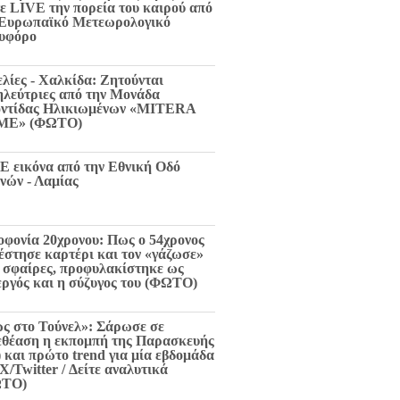
τε LIVE την πορεία του καιρού από
 Ευρωπαϊκό Μετεωρολογικό
υφόρο
ελίες - Χαλκίδα: Ζητούνται
ηλεύτριες από την Μονάδα
ντίδας Ηλικιωμένων «MITERA
ME» (ΦΩΤΟ)
E εικόνα από την Εθνική Οδό
νών - Λαμίας
οφονία 20χρονου: Πως ο 54χρονος
 έστησε καρτέρι και τον «γάζωσε»
6 σφαίρες, προφυλακίστηκε ως
εργός και η σύζυγος του (ΦΩΤΟ)
ς στο Τούνελ»: Σάρωσε σε
εθέαση η εκπομπή της Παρασκευής
) και πρώτο trend για μία εβδομάδα
X/Twitter / Δείτε αναλυτικά
ΩΤΟ)