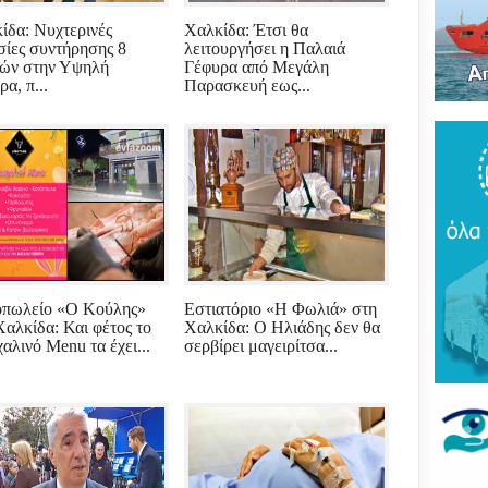
Του
τρό
ίδα: Νυχτερινές
Χαλκίδα: Έτσι θα
νέο
σίες συντήρησης 8
λειτουργήσει η Παλαιά
πύρ
ών στην Υψηλή
Γέφυρα από Μεγάλη
(ΦΩ
α, π...
Παρασκευή εως...
Βάκ
συν
μοίρ
Παν
έδρ
Ανε
Σαρ
«Τρ
μπα
πωλείο «Ο Κούλης»
Εστιατόριο «Η Φωλιά» στη
στό
Χαλκίδα: Και φέτος το
Χαλκίδα: Ο Ηλιάδης δεν θα
"εν
αλινό Μenu τα έχει...
σερβίρει μαγειρίτσα...
Βελ
κρά
Αρε
παρ