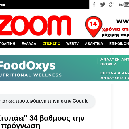
νέα
 κόσμο
Χαλκίδα και όλη την Εύβοια
πό την Ελλάδα
ΟΠΕΚΕΠΕ
ΠΟΛΙΤΙΚΗ
ΕΛΛΑΔΑ
WEBTV
ΑΘΛΗΤΙΚΑ
ΕΠΙΚΟΙΝΩΝ
υ EviaZoom.gr
.gr ως προτεινόμενη πηγή στην Google
Χτυπάει" 34 βαθμούς την
ή πρόγνωση