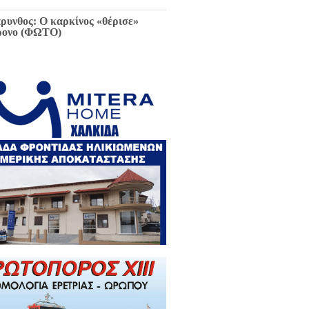
ρυνθος: Ο καρκίνος «θέρισε»
ρονο (ΦΩΤΟ)
ιαφθορά στη Χαλκίδα έχει
ελθόν και μέλλον / Αποκλειστικά
 EviaZoom.gr: Η ένορκη κατάθεση
ην Εισαγγελέα Χαλκίδας:
εφθαρμένοι στη Χαλκίδα όλοι οι
κούντες δημόσιοι λειτουργοί...»
ΓΡΑΦΑ)
ά την Χαλκίδα έμεινε χωρίς νερό
 το Βασιλικό λόγω ξανά νέας
κτης βλάβης...
 Κωνσταντοπούλου για σκάνδαλο
κλοπών: «Να κληθεί ο Εισαγγελέας
 Αρείου Πάγου Κ. Τζαβέλλας στην
τροπή Θεσμών και Διαφάνειας της
λής»