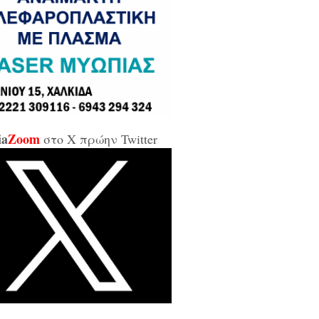
σε και σε εμένα μπάρμπα...»
κίδα: Άρον άρον την κοπάνησε η
ικήτρια της ΔΥΠΑ από το
αρτωλό» Επιμελητήριο Εύβοιας /
αν προσβλητική, ειρωνική και
ιωτική προς τους εργαζόμενους...»
ia
Zoom
στο X πρώην Twitter
οι της αντιπολίτευσης για τις νέες
καλύψεις: «Ο εισαγγελέας
βέλλας αθώωσε και τον εαυτό του,
απάτησε βάναυσα το ήδη
οποιημένο κράτος δικαίου με μία
ξικοματική διάταξη, θα κληθούν
 να λογοδοτήσουν και πρωτίστως ο
υθύνων και αυτού του εγκλήματος
ητσοτάκης...»
κίδα: Δείτε ζωντανά την κίνηση
 Παλαιά Γέφυρα (LIVE ΕΙΚΟΝΑ)