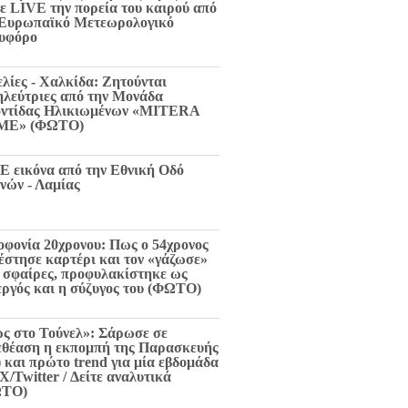
τε LIVE την πορεία του καιρού από
 Ευρωπαϊκό Μετεωρολογικό
υφόρο
ελίες - Χαλκίδα: Ζητούνται
ηλεύτριες από την Μονάδα
ντίδας Ηλικιωμένων «MITERA
ME» (ΦΩΤΟ)
E εικόνα από την Εθνική Οδό
νών - Λαμίας
οφονία 20χρονου: Πως ο 54χρονος
 έστησε καρτέρι και τον «γάζωσε»
6 σφαίρες, προφυλακίστηκε ως
εργός και η σύζυγος του (ΦΩΤΟ)
ς στο Τούνελ»: Σάρωσε σε
εθέαση η εκπομπή της Παρασκευής
) και πρώτο trend για μία εβδομάδα
X/Twitter / Δείτε αναλυτικά
ΩΤΟ)