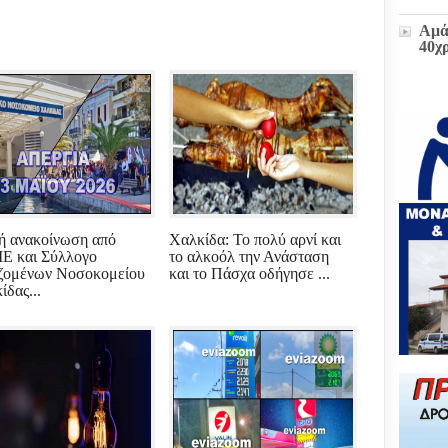
Αμά
40χ
Η δ
παρ
στο
πρώ
«Δι
διοι
(ΕΓ
ή ανακοίνωση από
Χαλκίδα: Το πολύ αρνί και
 και Σύλλογο
το αλκοόλ την Ανάσταση
Μετ
ζομένων Νοσοκομείου
και το Πάσχα οδήγησε ...
και
έκτα
ίδας...
Ζωή
υπο
του
Επι
Βου