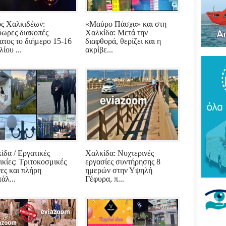
Του
τρό
νέο
ς Χαλκιδέων:
«Μαύρο Πάσχα» και στη
πύρ
ωρες διακοπές
Χαλκίδα: Μετά την
(ΦΩ
ατος το διήμερο 15-16
διαφθορά, θερίζει και η
ίου ...
ακρίβε...
Βάκ
συν
μοίρ
Παν
έδρ
Ανε
Σαρ
«Τρ
μπα
στό
ίδα / Εργατικές
Χαλκίδα: Νυχτερινές
"εν
ικίες: Τριτοκοσμικές
εργασίες συντήρησης 8
νες και πλήρη
ημερών στην Υψηλή
άλ...
Γέφυρα, π...
Βελ
κρά
Αρε
παρ