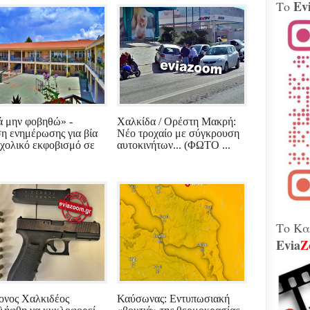
Ev
Το
Βίν
μοτ
240 
Παλ
Θήβ
Τα 
Κοβέ
Μητ
ά μην φοβηθώ» -
Χαλκίδα / Ορέστη Μακρή:
εκτ
GAT
η ενημέρωσης για βία
Νέο τροχαίο με σύγκρουση
μετ
σχολικό εκφοβισμό σε
αυτοκινήτων... (ΦΩΤΟ ...
Γεω
Αδε
κάν
διά
το 
που
λειτ
Το Κα
Evia
Z
Χιόν
αυτό
σφο
Ελλ
ονος Χαλκιδέος
Καύσωνας: Εντυπωσιακή
περ