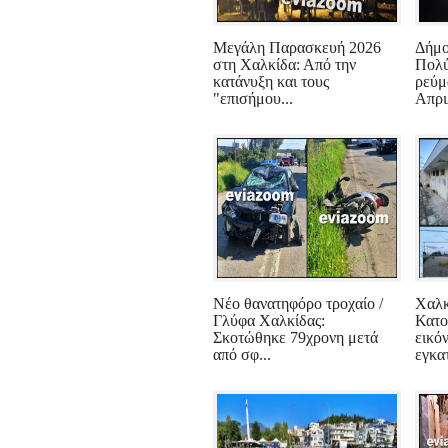
Μεγάλη Παρασκευή 2026
Δήμο
στη Χαλκίδα: Από την
Πολύ
κατάνυξη και τους
ρεύμ
"επισήμου...
Απριλ
Νέο θανατηφόρο τροχαίο /
Χαλκ
Γλύφα Χαλκίδας:
Κατο
Σκοτώθηκε 79χρονη μετά
εικό
από σφ...
εγκατ