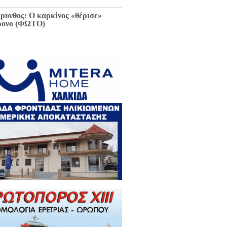
ρυνθος: Ο καρκίνος «θέρισε»
ρονο (ΦΩΤΟ)
ιαφθορά στη Χαλκίδα έχει
ελθόν και μέλλον / Αποκλειστικά
 EviaZoom.gr: Η ένορκη κατάθεση
ην Εισαγγελέα Χαλκίδας:
εφθαρμένοι στη Χαλκίδα όλοι οι
κούντες δημόσιοι λειτουργοί...»
ΓΡΑΦΑ)
ά την Χαλκίδα έμεινε χωρίς νερό
 το Βασιλικό λόγω ξανά νέας
κτης βλάβης...
 Κωνσταντοπούλου για σκάνδαλο
κλοπών: «Να κληθεί ο Εισαγγελέας
 Αρείου Πάγου Κ. Τζαβέλλας στην
τροπή Θεσμών και Διαφάνειας της
λής»