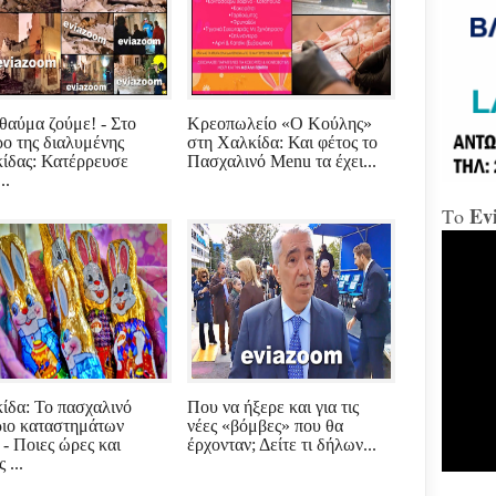
«Δώ
Χαλ
Διο
θαύμα ζούμε! - Στο
Κρεοπωλείο «Ο Κούλης»
«αμ
ρο της διαλυμένης
στη Χαλκίδα: Και φέτος το
«Ήτ
ίδας: Κατέρρευσε
Πασχαλινό Μenu τα έχει...
απαξ
..
Ev
Το
Μύδρ
απο
Τζα
κατ
κακ
πρα
για
διε
κ.Μ
ίδα: Το πασχαλινό
Που να ήξερε και για τις
Χαλ
ιο καταστημάτων
νέες «βόμβες» που θα
στη
 - Ποιες ώρες και
έρχονταν; Δείτε τι δήλων...
 ...