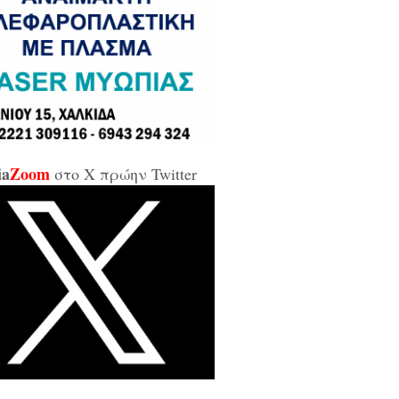
σε και σε εμένα μπάρμπα...»
κίδα: Άρον άρον την κοπάνησε η
ικήτρια της ΔΥΠΑ από το
αρτωλό» Επιμελητήριο Εύβοιας /
αν προσβλητική, ειρωνική και
ιωτική προς τους εργαζόμενους...»
ia
Zoom
στο X πρώην Twitter
οι της αντιπολίτευσης για τις νέες
καλύψεις: «Ο εισαγγελέας
βέλλας αθώωσε και τον εαυτό του,
απάτησε βάναυσα το ήδη
οποιημένο κράτος δικαίου με μία
ξικοματική διάταξη, θα κληθούν
 να λογοδοτήσουν και πρωτίστως ο
υθύνων και αυτού του εγκλήματος
ητσοτάκης...»
κίδα: Δείτε ζωντανά την κίνηση
 Παλαιά Γέφυρα (LIVE ΕΙΚΟΝΑ)