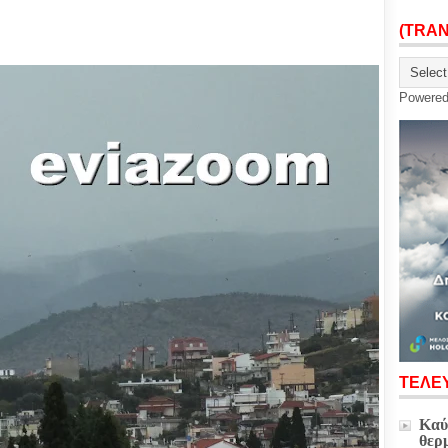
(TRA
Powere
ΤΕΛΕΥ
Καύ
θερ