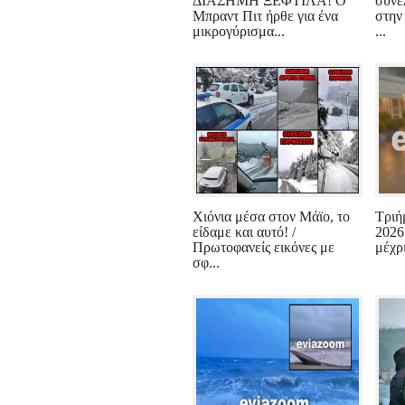
ΔΙΑΣΗΜΗ ΞΕΦΤΙΛΑ! Ο
συνε
Μπραντ Πιτ ήρθε για ένα
στην
μικρογύρισμα...
...
Χιόνια μέσα στον Μάϊο, το
Τριή
είδαμε και αυτό! /
2026
Πρωτοφανείς εικόνες με
μέχρι
σφ...