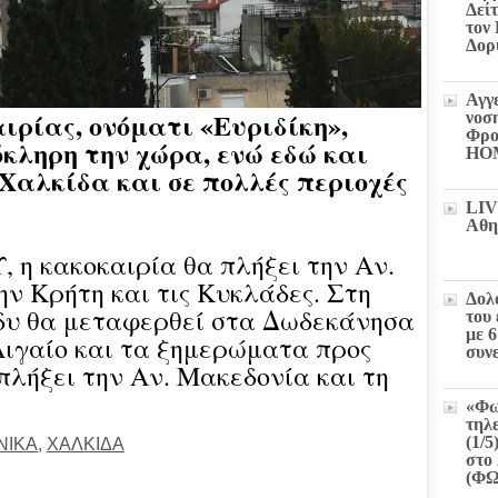
Δεί
τον
Δορ
Αγγ
ιρίας, ονόματι «Ευριδίκη»,
νοσ
Φρο
όκληρη την χώρα, ενώ εδώ και
HO
 Χαλκίδα και σε πολλές περιοχές
LIV
Αθη
 η κακοκαιρία θα πλήξει την Αν.
ην Κρήτη και τις Κυκλάδες. Στη
Δολ
άδυ θα μεταφερθεί στα Δωδεκάνησα
του
με 
 Αιγαίο και τα ξημερώματα προς
συν
πλήξει την Αν. Μακεδονία και τη
«Φω
τηλ
(1/5
ΝΙΚΑ
,
ΧΑΛΚΙΔΑ
στο 
(Φ