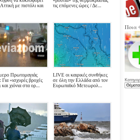
λήφθη να κυκλοφορεί
«βουτιά» της θερμοκρασίας
Στα
Βοιω
 Αττική με πιστόλι και
τις επόμενες ώρες / Δε...
Κρή
(Sup
Ποια 
Ένω
Ολυ
ΑΕΚ
Νέε
Φύλ
την 
μερο Πρωτομαγιάς
LIVE οι καιρικές συνθήκες
: Για «ισχυρές βροχές
σε όλη την Ελλάδα από τον
Κατηγορί
Γελά
 και χιόνια στα ορ...
Ευρωπαϊκό Μετεωρολ...
Ξαφ
παρ
για
ρου
μετά
υπο
με χ
καθ
αντι