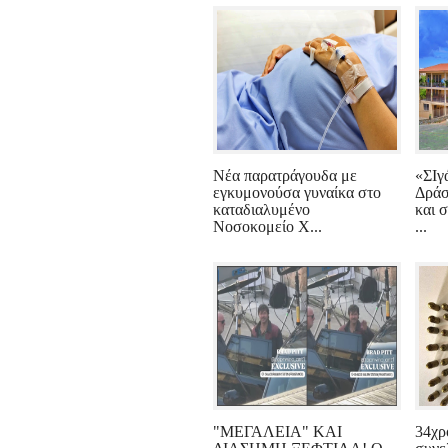
Νέα παρατράγουδα με
«ΣΙγ
εγκυμονούσα γυναίκα στο
Δράσ
καταδιαλυμένο
και 
Νοσοκομείο Χ...
...
"ΜΕΓΑΛΕΙΑ" ΚΑΙ
34χρ