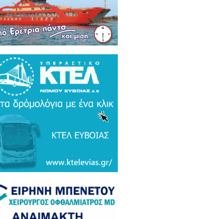
ρκικά ΜΜΕ: Συναγερμός και
μος σε Ελλάδα και Ισραήλ για τον
 Τουρκικό υπερσύχρονο βαλιστικό
αυλο με βεληνεκές 6.000 χιλιομέτρα
ΤΟ & ΒΙΝΤΕΟ)
α Gate: Την περίμεναν στη
εδρίαση λογοδοσίας και αυτή
αζε μετάλλια και έβλεπε τον
αθηναϊκό στο μπάσκετ / Τα άδεια
ανα της ξεφτίλας! (ΦΩΤΟ)
ξάρτητος βουλευτής Γιάννης
ακιώτης στο EviaZoom.gr:
ιτοκοσμικό το κράτος δικαίου στην
νανία του Μητσοτάκη, στο
χαστρο του καθεστώτος όσο ποτέ οι
οχλητικοί" δημοσιογράφοι...»
όπουλος: «Εάν τυχόν υπήρχε
τος δικαίου ο Εισαγγελέας του
ίου Πάγου θα έπρεπε να τιμωρηθεί
αδειγματικά...»