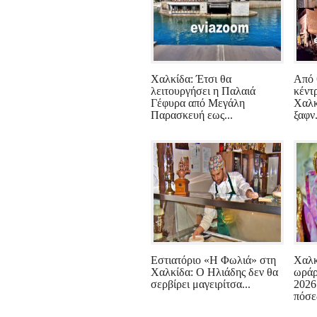
Χαλκίδα: Έτσι θα
Από 
λειτουργήσει η Παλαιά
κέντ
Γέφυρα από Μεγάλη
Χαλκ
Παρασκευή εως...
ξαφν.
Εστιατόριο «Η Φωλιά» στη
Χαλκ
Χαλκίδα: Ο Ηλιάδης δεν θα
ωράρ
σερβίρει μαγειρίτσα...
2026
πόσες