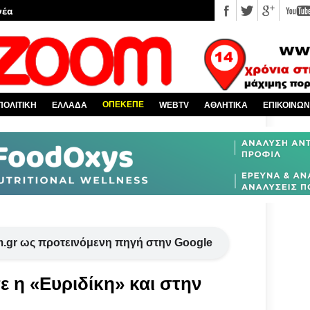
νέα
 κόσμο
Χαλκίδα και όλη την Εύβοια
πό την Ελλάδα
ΟΠΕΚΕΠΕ
ΠΟΛΙΤΙΚΗ
ΕΛΛΑΔΑ
WEBTV
ΑΘΛΗΤΙΚΑ
ΕΠΙΚΟΙΝΩΝ
υ EviaZoom.gr
.gr ως προτεινόμενη πηγή στην Google
 η «Ευριδίκη» και στην