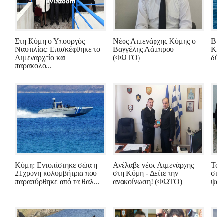
Στη Κύμη ο Υπουργός
Νέος Λιμενάρχης Κύμης ο
Β
Ναυτιλίας: Επισκέφθηκε το
Βαγγέλης Λάμπρου
Κ
Λιμεναρχείο και
(ΦΩΤΟ)
δ
παρακολο...
Κύμη: Εντοπίστηκε σώα η
Ανέλαβε νέος Λιμενάρχης
Τ
21χρονη κολυμβήτρια που
στη Κύμη - Δείτε την
σ
παρασύρθηκε από τα θαλ...
ανακοίνωση! (ΦΩΤΟ)
ψ