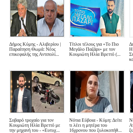
Δήμος Κύμης - Αλιβερίου |
Τίτλοι τέλους για «Το Πιο
Δ
Παραίτηση Θωμά: Νέος
Μεγάλο Παζάρι» με τον
Η
επικεφαλής της Αντιπολί...
Κουμιώτη Ηλία Βρεττό (...
Σ
κ
Σοβαρό τροχαίο για τον
Νότια Εύβοια - Κύμη: Δείτε
Ν
Κουμιώτη Ηλία Βρεττό με
τι λέει η μητέρα του
Α
την μηχανή του - «Ευτυχ...
16χρονου που ξυλοκοπήθ...
ξ