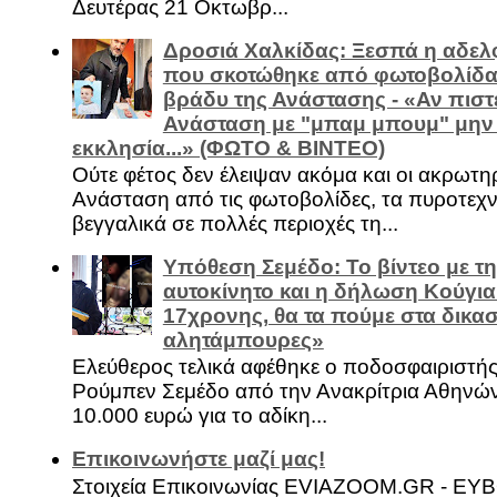
Δευτέρας 21 Οκτωβρ...
Δροσιά Χαλκίδας: Ξεσπά η αδελ
που σκοτώθηκε από φωτοβολίδα 
βράδυ της Ανάστασης - «Αν πιστε
Ανάσταση με "μπαμ μπουμ" μην
εκκλησία...» (ΦΩΤΟ & ΒΙΝΤΕΟ)
Ούτε φέτος δεν έλειψαν ακόμα και οι ακρωτη
Ανάσταση από τις φωτοβολίδες, τα πυροτεχν
βεγγαλικά σε πολλές περιοχές τη...
Υπόθεση Σεμέδο: Το βίντεο με τ
αυτοκίνητο και η δήλωση Κούγια
17χρονης, θα τα πούμε στα δικασ
αλητάμπουρες»
Ελεύθερος τελικά αφέθηκε ο ποδοσφαιριστή
Ρούμπεν Σεμέδο από την Ανακρίτρια Αθηνώ
10.000 ευρώ για το αδίκη...
Επικοινωνήστε μαζί μας!
Στοιχεία Επικοινωνίας EVIAZOOM.GR - ΕΥ