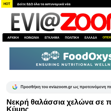
HOT
Δείτε ΕΔΩ όλα τα νέα από τον κόσμο
Δείτε ΕΔΩ όλα τα νέα για την Χαλκίδα και όλη την Εύβοια
Δείτε ΕΔΩ όλες τις ειδήσεις από την Ελλάδα
Δείτε ΕΔΩ όλα τα πολιτικά νέα
Δείτε ΕΔΩ τις αποκαλύψεις του EviaZoom.gr
ΟΠΕ
ΑΡΧΙΚΗ
ΚΟΙΝΩΝΙΑ
ΕΓΚΛΗΜΑ
ΠΟΛΙΤΙΚΗ
ΕΛΛΑΔΑ
Προσθήκη του eviazoom.gr ως προτεινόμενη π
Νεκρή θαλάσσια χελώνα σε π
Κύμης