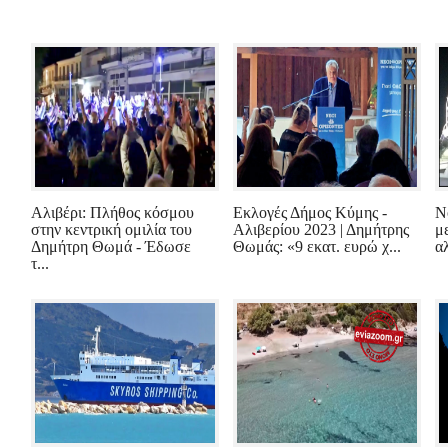
Αλιβέρι: Πλήθος κόσμου
Εκλογές Δήμος Κύμης -
Ν
στην κεντρική ομιλία του
Αλιβερίου 2023 | Δημήτρης
μ
Δημήτρη Θωμά - Έδωσε
Θωμάς: «9 εκατ. ευρώ χ...
α
τ...