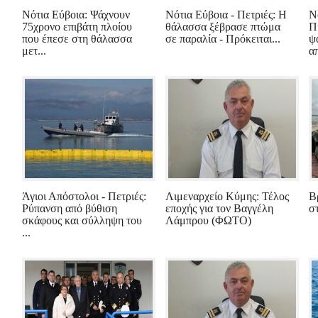
Νότια Εύβοια: Ψάχνουν
Νότια Εύβοια - Πετριές: Η
Ν
75χρονο επιβάτη πλοίου
θάλασσα ξέβρασε πτώμα
Π
που έπεσε στη θάλασσα
σε παραλία - Πρόκειται...
ψ
μετ...
απ
Άγιοι Απόστολοι - Πετριές:
Λιμεναρχείο Κύμης: Τέλος
Β
Ρύπανση από βύθιση
εποχής για τον Βαγγέλη
σ
σκάφους και σύλληψη του
Λάμπρου (ΦΩΤΟ)
...