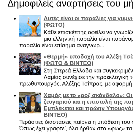
Δημοφιλείς αναρτήσεις του μ
Αυτές είναι οι παραλίες για γυμ
(ΦΩΤΟ)
Κάθε επισκέπτης οφείλει να γνωρίζε
μια ελληνική παραλία είναι παράνομ
παραλία είναι επίσημα αναγνωρ...
«Θερμή» υποδοχή του Αλέξη Τσί
(ΦΩΤΟ & ΒΙΝΤΕΟ)
Στη Στερεά Ελλάδα και συγκεκριμέ
Λαμίας συνέχισε την προεκλογική τ
πρωθυπουργός, Αλέξης Τσίπρας, με αφορμή .
Χαμός με το «ροζ σκάνδαλο»: Οι
ζευγαριού και η επιστολή της πα
Εμπλέκεται και πρώην Υπουργό
ΒΙΝΤΕΟ)
Τεράστιες διαστάσεις παίρνει η υπόθεση του
Όπως έχει γραφτεί, όλα ήρθαν στο «φως» τ