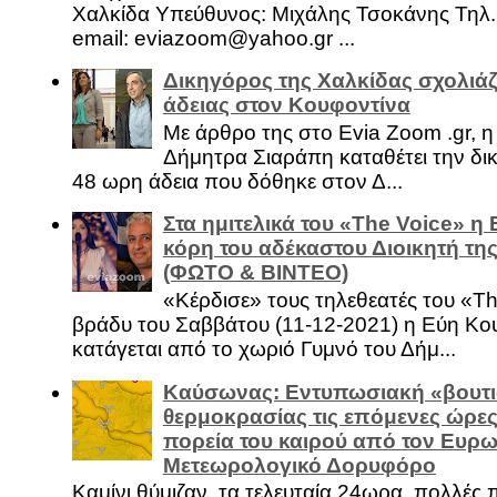
Χαλκίδα Υπεύθυνος: Μιχάλης Τσοκάνης Τηλ.
email: eviazoom@yahoo.gr ...
Δικηγόρος της Χαλκίδας σχολιάζ
άδειας στον Κουφοντίνα
Με άρθρο της στο Evia Zoom .gr, 
Δήμητρα Σιαράπη καταθέτει την δι
48 ωρη άδεια που δόθηκε στον Δ...
Στα ημιτελικά του «The Voice» η
κόρη του αδέκαστου Διοικητή της
(ΦΩΤΟ & ΒΙΝΤΕΟ)
«Κέρδισε» τους τηλεθεατές του «Th
βράδυ του Σαββάτου (11-12-2021) η Εύη Κο
κατάγεται από το χωριό Γυμνό του Δήμ...
Καύσωνας: Εντυπωσιακή «βουτι
θερμοκρασίας τις επόμενες ώρες 
πορεία του καιρού από τον Ευρ
Μετεωρολογικό Δορυφόρο
Καμίνι θύμιζαν, τα τελευταία 24ωρα, πολλές 