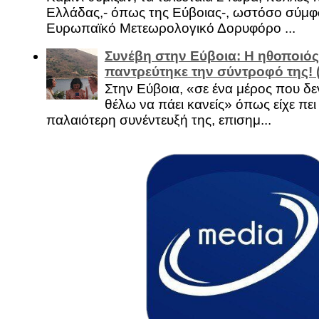
Ελλάδας,- όπως της Εύβοιας-, ωστόσο σύμφ
Ευρωπαϊκό Μετεωρολογικό Δορυφόρο ...
Συνέβη στην Εύβοια: Η ηθοποιός
παντρεύτηκε την σύντροφό της!
Στην Εύβοια, «σε ένα μέρος που δεν
θέλω να πάει κανείς» όπως είχε πει 
παλαιότερη συνέντευξή της, επισημ...