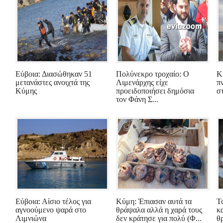
Εύβοια: Διασώθηκαν 51
Πολύνεκρο τροχαίο: Ο
Κ
μετανάστες ανοιχτά της
Λιμενάρχης είχε
π
Κύμης
προειδοποιήσει δημόσια
σ
τον Φάνη Σ...
Εύβοια: Αίσιο τέλος για
Κύμη: Έπιασαν αυτά τα
Τ
αγνοούμενο ψαρά στο
θράψαλα αλλά η χαρά τους
κ
Λιμνιώνα
δεν κράτησε για πολύ (Φ...
θ