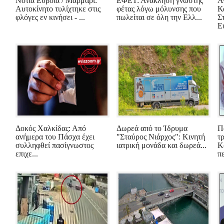
Νότια Εύβοια / Μαρμάρι:
ΕΦΕΤ: Ανάκληση γνωστής
Α
Αυτοκίνητο τυλίχτηκε στις
φέτας λόγω μόλυνσης που
Κα
φλόγες εν κινήσει - ...
πωλείται σε όλη την Ελλ...
Σ
Ε
Δοκός Χαλκίδας: Από
Δωρεά από το Ίδρυμα
Π
ανήμερα του Πάσχα έχει
"Σταύρος Νιάρχος": Κινητή
τ
συλληφθεί πασίγνωστος
ιατρική μονάδα και δωρεά...
Κ
επιχε...
πε