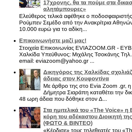
17χρονης, θα τα πούμε στα δικασ
αλητάμπουρες»
Ελεύθερος τελικά αφέθηκε ο ποδοσφαιριστή
Ρούμπεν Σεμέδο από την Ανακρίτρια Αθηνώ
10.000 ευρώ για το αδίκη...
Επικοινωνήστε μαζί μας!
Στοιχεία Επικοινωνίας EVIAZOOM.GR - ΕΥ
Χαλκίδα Υπεύθυνος: Μιχάλης Τσοκάνης Τηλ.
email: eviazoom@yahoo.gr ...
Δικηγόρος της Χαλκίδας σχολιάζ
άδειας στον Κουφοντίνα
Με άρθρο της στο Evia Zoom .gr, 
Δήμητρα Σιαράπη καταθέτει την δι
48 ωρη άδεια που δόθηκε στον Δ...
Στα ημιτελικά του «The Voice» η
κόρη του αδέκαστου Διοικητή της
(ΦΩΤΟ & ΒΙΝΤΕΟ)
«Κέρδισε» τους τηλεθεατές του «Th