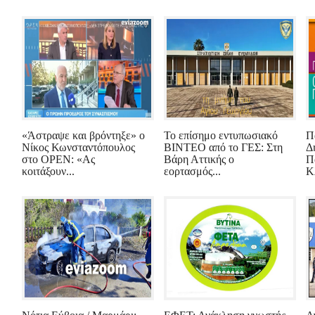
«Άστραψε και βρόντηξε» ο
Το επίσημο εντυπωσιακό
Π
Νίκος Κωνσταντόπουλος
ΒΙΝΤΕΟ από το ΓΕΣ: Στη
Δ
στο OPEN: «Ας
Βάρη Αττικής ο
Π
κοιτάξουν...
εορτασμός...
Κλ