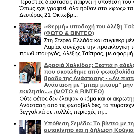
Τεράστιες διαστάσεις παίρνει η υπόθεση του
Όπως έχει γραφτεί, όλα ήρθαν στο «φως» τ
Δευτέρας 21 Οκτωβρ...
«Θερμή» υποδοχή του Αλέξη Τσί
(ΦΩΤΟ & ΒΙΝΤΕΟ)
Στη Στερεά Ελλάδα και συγκεκριμέ
Λαμίας συνέχισε την προεκλογική τ
πρωθυπουργός, Αλέξης Τσίπρας, με αφορμή .
Δροσιά Χαλκίδας: Ξεσπά η αδελ
που σκοτώθηκε από φωτοβολίδα 
βράδυ της Ανάστασης - «Αν πιστε
Ανάσταση με "μπαμ μπουμ" μην
εκκλησία...» (ΦΩΤΟ & ΒΙΝΤΕΟ)
Ούτε φέτος δεν έλειψαν ακόμα και οι ακρωτη
Ανάσταση από τις φωτοβολίδες, τα πυροτεχν
βεγγαλικά σε πολλές περιοχές τη...
Υπόθεση Σεμέδο: Το βίντεο με τ
αυτοκίνητο και η δήλωση Κούγια