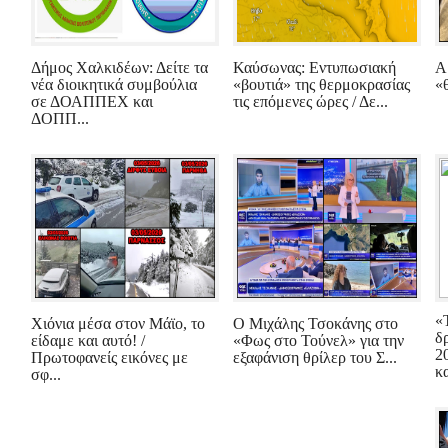
Δήμος Χαλκιδέων: Δείτε τα
Καύσωνας: Εντυπωσιακή
Α
νέα διοικητικά συμβούλια
«βουτιά» της θερμοκρασίας
«
σε ΔΟΑΠΠΕΧ και
τις επόμενες ώρες / Δε...
ΔΟΠΠ...
«
Χιόνια μέσα στον Μάϊο, το
Ο Μιχάλης Τσοκάνης στο
δ
είδαμε και αυτό! /
«Φως στο Τούνελ» για την
2
Πρωτοφανείς εικόνες με
εξαφάνιση θρίλερ του Σ...
κα
σφ...