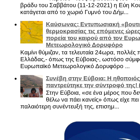
βράδυ του Σαββάτου (11-12-2021) η Εύη Κο
κατάγεται από το χωριό Γυμνό του Δήμ...
Καύσωνας: Εντυπωσιακή «βουτι
θερμοκρασίας τις επόμενες ώρες 
πορεία του καιρού από τον Ευρ
Μετεωρολογικό Δορυφόρο
Καμίνι θύμιζαν, τα τελευταία 24ωρα, πολλές 
Ελλάδας,- όπως της Εύβοιας-, ωστόσο σύμφ
Ευρωπαϊκό Μετεωρολογικό Δορυφόρο ...
Συνέβη στην Εύβοια: Η ηθοποιός
παντρεύτηκε την σύντροφό της!
Στην Εύβοια, «σε ένα μέρος που δεν
θέλω να πάει κανείς» όπως είχε πει 
παλαιότερη συνέντευξή της, επισημ...