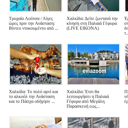
Τροχαίο Λούτσα / Λίγες
Χαλκίδα: Δείτε ζωντανά την
Έ
ώρες πριν την Ανάσταση:
κίνηση στη Παλαιά Γέφυρα
σ
Βίντεο ντοκουμέντο από ...
(LIVE ΕΙΚΟΝΑ)
δ
τ.
Χαλκίδα: Το πολύ αρνί και
Χαλκίδα: Έτσι θα
Πο
το αλκοόλ την Ανάσταση
λειτουργήσει η Παλαιά
ν
και το Πάσχα οδήγησε ...
Γέφυρα από Μεγάλη
έρ
Παρασκευή εως...