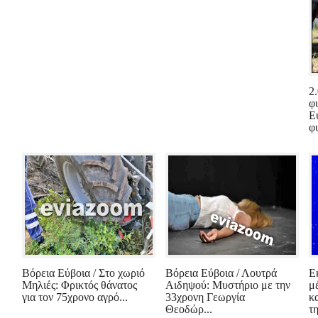
2
φ
Ε
φυ
Βόρεια Εύβοια / Στο χωριό
Βόρεια Εύβοια / Λουτρά
Ε
Μηλιές: Φρικτός θάνατος
Αιδηψού: Μυστήριο με την
μ
για τον 75χρονο αγρό...
33χρονη Γεωργία
κ
Θεοδώρ...
τη