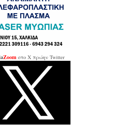
σε και σε εμένα μπάρμπα...»
κίδα: Άρον άρον την κοπάνησε η
ικήτρια της ΔΥΠΑ από το
αρτωλό» Επιμελητήριο Εύβοιας /
αν προσβλητική, ειρωνική και
ιωτική προς τους εργαζόμενους...»
ia
Zoom
στο X πρώην Twitter
οι της αντιπολίτευσης για τις νέες
καλύψεις: «Ο εισαγγελέας
βέλλας αθώωσε και τον εαυτό του,
απάτησε βάναυσα το ήδη
οποιημένο κράτος δικαίου με μία
ξικοματική διάταξη, θα κληθούν
 να λογοδοτήσουν και πρωτίστως ο
υθύνων και αυτού του εγκλήματος
ητσοτάκης...»
κίδα: Δείτε ζωντανά την κίνηση
 Παλαιά Γέφυρα (LIVE ΕΙΚΟΝΑ)