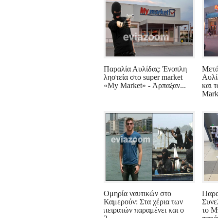
Παραλία Αυλίδας: Ένοπλη
Μετά
ληστεία στο super market
Αυλί
«My Market» - Άρπαξαν...
και 
Mark.
Ομηρία ναυτικών στο
Παρα
Καμερούν: Στα χέρια των
Συνε
πειρατών παραμένει και ο
το Μ