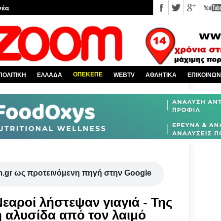
νέα
 κόσμο
Χαλκίδα και όλη την Εύβοια
πό την Ελλάδα
ΟΠΕΚΕΠΕ
ΠΟΛΙΤΙΚΗ
ΕΛΛΑΔΑ
WEBTV
ΑΘΛΗΤΙΚΑ
ΕΠΙΚΟΙΝΩΝ
υ EviaZoom.gr
.gr ως προτεινόμενη πηγή στην Google
εαροί λήστεψαν γιαγιά - Της
 αλυσίδα από τον λαιμό