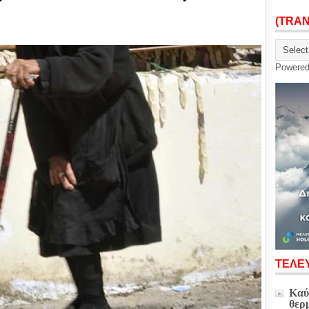
(TRA
Powere
ΤΕΛΕΥ
Καύ
θερ