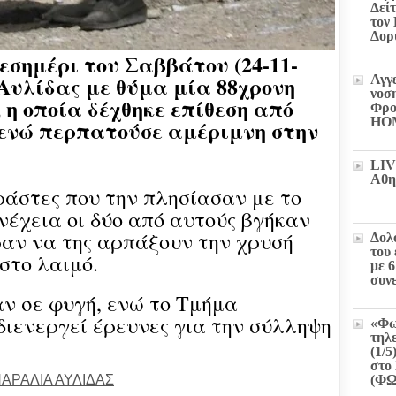
Δεί
τον
Δορ
μεσημέρι του Σαββάτου (24-11-
Αυλίδας με θύμα μία 88χρονη
Αγγ
νοσ
 η οποία δέχθηκε επίθεση από
Φρο
HO
 ενώ περπατούσε αμέριμνη στην
LIV
Αθη
ράστες που την πλησίασαν με το
νέχεια οι δύο από αυτούς βγήκαν
αν να της αρπάξουν την χρυσή
Δολ
του
στο λαιμό.
με 
συν
ν σε φυγή, ενώ το Τμήμα
ιενεργεί έρευνες για την σύλληψη
«Φω
τηλ
(1/5
στο 
ΑΡΑΛΙΑ ΑΥΛΙΔΑΣ
(Φ