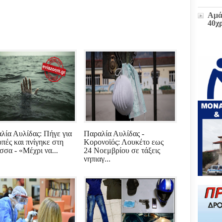
Αμά
40χ
Η δ
παρ
στο
πρώ
«Δι
διοι
(ΕΓ
Μετ
λία Αυλίδας: Πήγε για
Παραλία Αυλίδας -
και
οπές και πνίγηκε στη
Κορονοϊός: Λουκέτο εως
έκτα
σσα - «Μέχρι να...
24 Νοεμβρίου σε τάξεις
νηπιαγ...
Ζωή
υπο
του
Επι
Βου