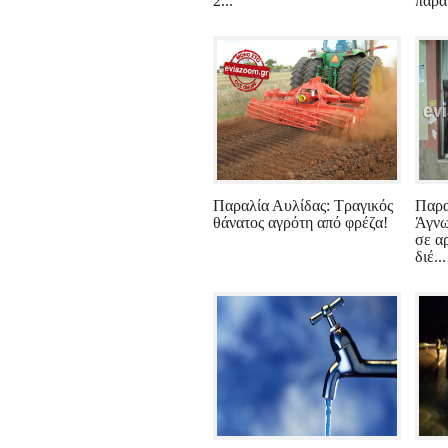
2...
παρά
Παραλία Αυλίδας: Τραγικός
Παρα
θάνατος αγρότη από φρέζα!
Άγνω
σε α
διέ...