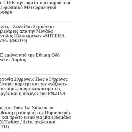
τε LIVE την πορεία του καιρού από
 Ευρωπαϊκό Μετεωρολογικό
υφόρο
ελίες - Χαλκίδα: Ζητούνται
ηλεύτριες από την Μονάδα
ντίδας Ηλικιωμένων «MITERA
ME» (ΦΩΤΟ)
E εικόνα από την Εθνική Οδό
νών - Λαμίας
οφονία 20χρονου: Πως ο 54χρονος
 έστησε καρτέρι και τον «γάζωσε»
6 σφαίρες, προφυλακίστηκε ως
εργός και η σύζυγος του (ΦΩΤΟ)
ς στο Τούνελ»: Σάρωσε σε
εθέαση η εκπομπή της Παρασκευής
) και πρώτο trend για μία εβδομάδα
X/Twitter / Δείτε αναλυτικά
ΩΤΟ)