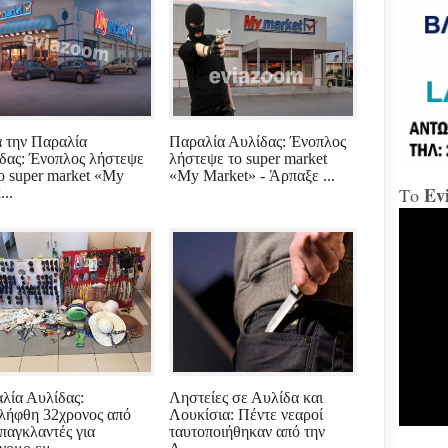
«Δώ
Χαλ
Διο
«αμ
«Ήτ
 την Παραλία
Παραλία Αυλίδας: Ένοπλος
απαξ
δας: Ένοπλος λήστεψε
λήστεψε το super market
το super market «My
«My Market» - Άρπαξε ...
Ev
Το
..
Μύδρ
απο
Τζα
κατ
κακ
πρα
για
διε
κ.Μ
Χαλ
στη
λία Αυλίδας:
Ληστείες σε Αυλίδα και
λήφθη 32χρονος από
Λουκίσια: Πέντε νεαροί
παγκλαντές για
ταυτοποιήθηκαν από την