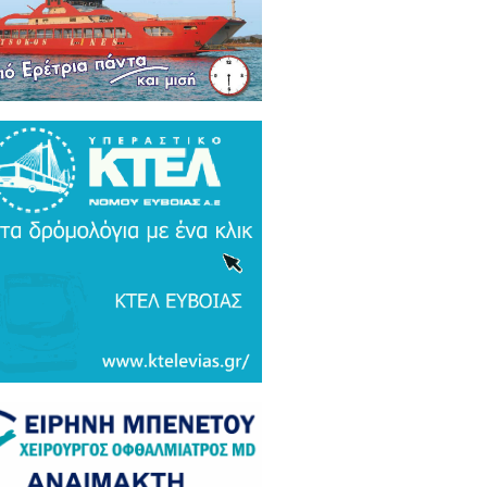
ρκικά ΜΜΕ: Συναγερμός και
μος σε Ελλάδα και Ισραήλ για τον
 Τουρκικό υπερσύχρονο βαλιστικό
αυλο με βεληνεκές 6.000 χιλιομέτρα
ΤΟ & ΒΙΝΤΕΟ)
α Gate: Την περίμεναν στη
εδρίαση λογοδοσίας και αυτή
αζε μετάλλια και έβλεπε τον
αθηναϊκό στο μπάσκετ / Τα άδεια
ανα της ξεφτίλας! (ΦΩΤΟ)
ξάρτητος βουλευτής Γιάννης
ακιώτης στο EviaZoom.gr:
ιτοκοσμικό το κράτος δικαίου στην
νανία του Μητσοτάκη, στο
χαστρο του καθεστώτος όσο ποτέ οι
οχλητικοί" δημοσιογράφοι...»
όπουλος: «Εάν τυχόν υπήρχε
τος δικαίου ο Εισαγγελέας του
ίου Πάγου θα έπρεπε να τιμωρηθεί
αδειγματικά...»