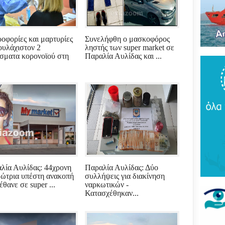
Του
τρό
νέο
πύρ
(ΦΩ
οφορίες και μαρτυρίες
Συνελήφθη ο μασκοφόρος
τουλάχιστον 2
ληστής των super market σε
σματα κορονοϊού στη
Παραλία Αυλίδας και ...
Βάκ
συν
μοίρ
Παν
έδρ
Ανε
Σαρ
«Τρ
μπα
στό
"εν
λία Αυλίδας: 44χρονη
Παραλία Αυλίδας: Δύο
ώτρια υπέστη ανακοπή
συλλήψεις για διακίνηση
Βελ
έθανε σε super ...
ναρκωτικών -
κρά
Κατασχέθηκαν...
Αρε
παρ