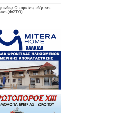
ρυνθος: Ο καρκίνος «θέρισε»
ρονο (ΦΩΤΟ)
ιαφθορά στη Χαλκίδα έχει
ελθόν και μέλλον / Αποκλειστικά
 EviaZoom.gr: Η ένορκη κατάθεση
ην Εισαγγελέα Χαλκίδας:
εφθαρμένοι στη Χαλκίδα όλοι οι
κούντες δημόσιοι λειτουργοί...»
ΓΡΑΦΑ)
ά την Χαλκίδα έμεινε χωρίς νερό
 το Βασιλικό λόγω ξανά νέας
κτης βλάβης...
 Κωνσταντοπούλου για σκάνδαλο
κλοπών: «Να κληθεί ο Εισαγγελέας
 Αρείου Πάγου Κ. Τζαβέλλας στην
τροπή Θεσμών και Διαφάνειας της
λής»