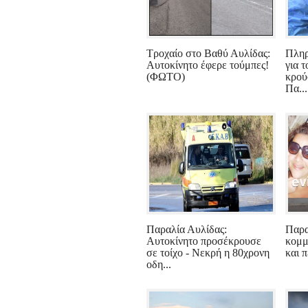
Τροχαίο στο Βαθύ Αυλίδας:
Πληρ
Αυτοκίνητο έφερε τούμπες!
για 
(ΦΩΤΟ)
κρού
Πα...
Παραλία Αυλίδας:
Παρα
Αυτοκίνητο προσέκρουσε
κομμ
σε τοίχο - Νεκρή η 80χρονη
και π
οδη...