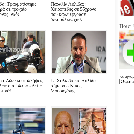
Στα
δα: Τραυματίστηκε
Παραλία Αυλίδας:
Βοιω
ρά σε τροχαίο
Χειροπέδες σε 55χρονο
Κρή
ονος Ινδός
που καλλιεργούσε
δενδρύλλια χασ...
(Sup
Ποια 
Ένω
Ολυ
ΑΕΚ
Νέε
Φύλ
την 
Κατηγορί
Γελά
ια: Δώδεκα συλλήψεις
Σε Χαλκίδα και Αυλίδα
Ξαφ
ελευταίο 24ωρο - Δείτε
σήμερα ο Νίκος
παρ
υτικά!
Μαυραγάνης
για
ρου
μετά
υπο
με χ
καθ
αντι