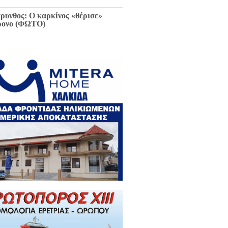
ρυνθος: Ο καρκίνος «θέρισε»
ρονο (ΦΩΤΟ)
ιαφθορά στη Χαλκίδα έχει
ελθόν και μέλλον / Αποκλειστικά
 EviaZoom.gr: Η ένορκη κατάθεση
ην Εισαγγελέα Χαλκίδας:
εφθαρμένοι στη Χαλκίδα όλοι οι
κούντες δημόσιοι λειτουργοί...»
ΓΡΑΦΑ)
ά την Χαλκίδα έμεινε χωρίς νερό
 το Βασιλικό λόγω ξανά νέας
κτης βλάβης...
 Κωνσταντοπούλου για σκάνδαλο
κλοπών: «Να κληθεί ο Εισαγγελέας
 Αρείου Πάγου Κ. Τζαβέλλας στην
τροπή Θεσμών και Διαφάνειας της
λής»