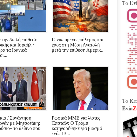
Ev
Το
Βίν
μοτ
240 
Παλ
Θήβ
Τα 
 την διπλή επίθεση
Γενικευμένος πόλεμος και
Κοβέ
ικής και Ισραήλ /
χάος στη Μέση Ανατολή
Μητ
ρά τα Ιρανικά
μετά την επίθεση Αμερικ...
εκτ
οι...
GAT
μετ
Γεω
Αδε
κάν
διά
το 
που
λειτ
Το Κα
Evia
Z
Χιόν
αυτό
κία / Συνάντηση
Ρωσικά ΜΜΕ για λίστες
σφο
ογάν με Μητσοτάκη:
Έπσταϊν: Ο Τραμπ
Ελλ
ύσιο» το δείπνο που
κατηγορήθηκε για βιασμό
περ
.
ενός 13...