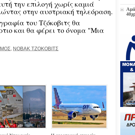
αυτή την επιλογή χωρίς καμιά
λώντας στην αυστριακή τηλεόραση.
Αμά
40χ
γραφία του Τζόκοβιτς θα
τιο και θα φέρει το όνομα "Μια
Η δ
παρ
στο
πρώ
ΣΜΟΣ
,
ΝΟΒΑΚ ΤΖΟΚΟΒΙΤΣ
«Δι
διοι
(ΕΓ
Μετ
και
έκτα
Ζωή
υπο
του
Επι
Βου