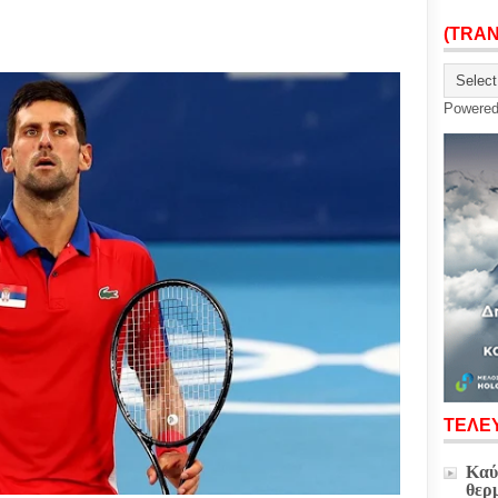
(TRA
Powere
ΤΕΛΕΥ
Καύ
θερ