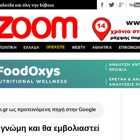
Χαλκίδα και όλη την Εύβοια
πό την Ελλάδα
υ EviaZoom.gr
νέα
ΟΠΕΚΕΠΕ
ΠΟΛΙΤΙΚΗ
ΕΛΛΑΔΑ
WEBTV
ΑΘΛΗΤΙΚΑ
ΕΠΙΚΟΙΝΩΝ
 κόσμο
.gr ως προτεινόμενη πηγή στην Google
γνώμη και θα εμβολιαστεί