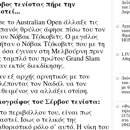
βος τενίστας πήρε την
Δεί
τον
τεί...
Δορ
 το Australian Open άλλαξε τις
Αγγ
σπανός θρύλος άφησε πίσω του τον
νοσ
τον Νόβακ Τζόκοβιτς. Ο μεγάλος
Φρο
HO
ήταν ο Νόβακ Τζόκοβιτς που με τη
α όσα έγιναν στη Μελβούρνη πριν
LIV
ς ταμπλό του πρώτου Grand Slam
Αθη
αν εκτός διεκδίκησης.
αν εξ αρχής αρνητικός με τον
Δολ
λέποντας τον Ναδάλ να τον
του
με 
εθειμένος να αλλάξει στάση.
συν
ιογράφος του Σέρβου τενίστα:
«Φω
το περιβάλλον του, είναι πως
τηλ
(1/5
αστεί. Ίσως ο τελικός της
στο 
οριστικό ρόλο σ’ αυτό. Η νίκη του
(Φ