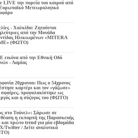
τε LIVE την πορεία του καιρού από
 Ευρωπαϊκό Μετεωρολογικό
υφόρο
ελίες - Χαλκίδα: Ζητούνται
ηλεύτριες από την Μονάδα
ντίδας Ηλικιωμένων «MITERA
ME» (ΦΩΤΟ)
E εικόνα από την Εθνική Οδό
νών - Λαμίας
οφονία 20χρονου: Πως ο 54χρονος
 έστησε καρτέρι και τον «γάζωσε»
6 σφαίρες, προφυλακίστηκε ως
εργός και η σύζυγος του (ΦΩΤΟ)
ς στο Τούνελ»: Σάρωσε σε
εθέαση η εκπομπή της Παρασκευής
) και πρώτο trend για μία εβδομάδα
X/Twitter / Δείτε αναλυτικά
ΩΤΟ)