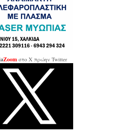
σε και σε εμένα μπάρμπα...»
κίδα: Άρον άρον την κοπάνησε η
ικήτρια της ΔΥΠΑ από το
αρτωλό» Επιμελητήριο Εύβοιας /
αν προσβλητική, ειρωνική και
ιωτική προς τους εργαζόμενους...»
ia
Zoom
στο X πρώην Twitter
οι της αντιπολίτευσης για τις νέες
καλύψεις: «Ο εισαγγελέας
βέλλας αθώωσε και τον εαυτό του,
απάτησε βάναυσα το ήδη
οποιημένο κράτος δικαίου με μία
ξικοματική διάταξη, θα κληθούν
 να λογοδοτήσουν και πρωτίστως ο
υθύνων και αυτού του εγκλήματος
ητσοτάκης...»
κίδα: Δείτε ζωντανά την κίνηση
 Παλαιά Γέφυρα (LIVE ΕΙΚΟΝΑ)