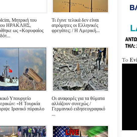
«Δώ
lcim, Μητρική του
Τι έγινε τελικά δεν είναι
λου ΗΡΑΚΛΗΣ,
ατρόμητες οι Ελληνικές
Χαλ
ρίθηκε ως «Κορυφαίος
φρεγάτες; / Η Αμερική...
Διο
δότ...
«αμ
«Ήτ
απαξ
Ev
Το
Μύδρ
απο
Τζα
κατ
κακ
πρα
για
διε
κικό Υπουργείο
Οι αναφορές για τα θύματα
κ.Μ
ερικών: «Η Τουρκία
αλλάζουν συνεχώς /
ρριψε Ιρανικό πύραυλο
Γερμανικό ειδησεογραφικό
...
Χαλ
στη