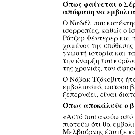
Όπως φαίνεται ο Σέρ
απόφαση να εμβολιασ
Ο Ναδάλ που κατέκτησε
ισορροπίες, καθώς ο Ι
Ρότζερ Φέντερερ και 
χαμένος της υπόθεσης 
γνωστή ιστορία και τ
την έναρξη του κυρίω
της χρονιάς, τον άφησ
Ο Νόβακ Τζόκοβιτς ήτ
εμβολιασμό, ωστόσο β
ξεπερνάει, είναι διατ
Όπως αποκάλυψε ο β
«Αυτό που ακούω από 
πιστεύω ότι θα εμβολι
Μελβούρνης έπαιξε καθ