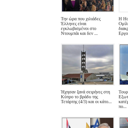
Την ώρα που χιλιάδες
Η Ho
Έλληνες είναι
Ομί
εγκλωβισμένοι στο
διακ
Ντουμπάι και δεν ...
Εργο
Ήχησαν ξανά σειρήνες στη
Τουρ
Κύπρο το βράδυ της
Εξωτ
Τετάρτης (4/3) και οι κάτο...
κατέ
πο...