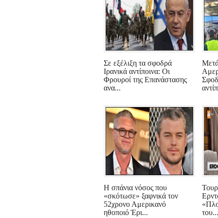
Σε εξέλιξη τα σφοδρά
Μετά
Ιρανικά αντίποινα: Οι
Αμερ
Φρουροί της Επανάστασης
Σφοδ
ανα...
αντίπ
Η σπάνια νόσος που
Τουρ
«σκότωσε» ξαφνικά τον
Ερντ
52χρονο Αμερικανό
«Πλο
ηθοποιό Έρι...
του..