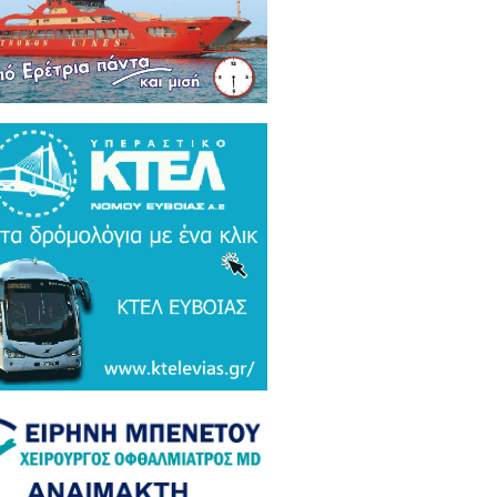
ρκικά ΜΜΕ: Συναγερμός και
μος σε Ελλάδα και Ισραήλ για τον
 Τουρκικό υπερσύχρονο βαλιστικό
αυλο με βεληνεκές 6.000 χιλιομέτρα
ΤΟ & ΒΙΝΤΕΟ)
α Gate: Την περίμεναν στη
εδρίαση λογοδοσίας και αυτή
αζε μετάλλια και έβλεπε τον
αθηναϊκό στο μπάσκετ / Τα άδεια
ανα της ξεφτίλας! (ΦΩΤΟ)
ξάρτητος βουλευτής Γιάννης
ακιώτης στο EviaZoom.gr:
ιτοκοσμικό το κράτος δικαίου στην
νανία του Μητσοτάκη, στο
χαστρο του καθεστώτος όσο ποτέ οι
οχλητικοί" δημοσιογράφοι...»
όπουλος: «Εάν τυχόν υπήρχε
τος δικαίου ο Εισαγγελέας του
ίου Πάγου θα έπρεπε να τιμωρηθεί
αδειγματικά...»