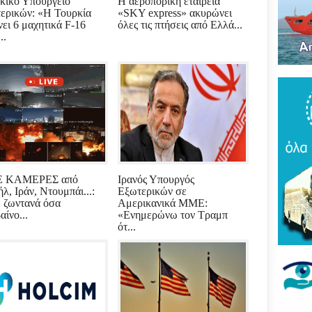
κικό Υπουργείο
Η αεροπορική εταιρεία
Του
ερικών: «Η Τουρκία
«SKY express» ακυρώνει
τρό
νει 6 μαχητικά F-16
όλες τις πτήσεις από Ελλά...
νέο
..
πύρ
(ΦΩ
Βάκ
συν
μοίρ
Παν
έδρ
Ανε
Σαρ
E ΚΑΜΕΡΕΣ από
Ιρανός Υπουργός
«Τρ
λ, Ιράν, Ντουμπάι...:
Εξωτερικών σε
μπα
ε ζωντανά όσα
Αμερικανικά ΜΜΕ:
στό
αίνο...
«Ενημερώνω τον Τραμπ
"εν
ότ...
Βελ
κρά
Αρε
παρ