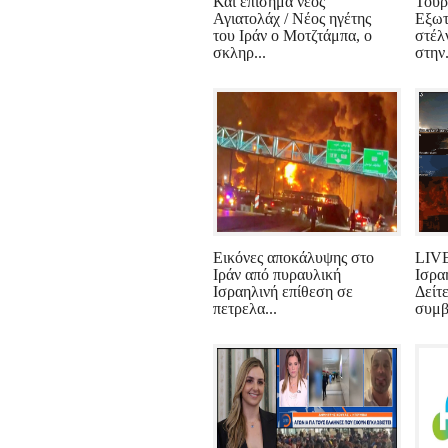
Και επίσημα νέος
Τουρ
Αγιατολάχ / Νέος ηγέτης
Εξωτ
του Ιράν ο Μοτζτάμπα, ο
στέλ
σκληρ...
στην.
Εικόνες αποκάλυψης στο
LIV
Ιράν από πυραυλική
Ισραή
Ισραηλινή επίθεση σε
Δείτ
πετρελα...
συμβ