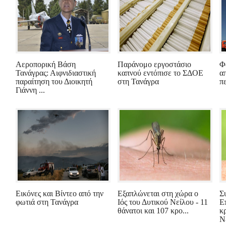
Αεροπορική Βάση
Παράνομο εργοστάσιο
Φ
Τανάγρας: Αιφνιδιαστική
καπνού εντόπισε το ΣΔΟΕ
α
παραίτηση του Διοικητή
στη Τανάγρα
π
Γιάννη ...
Εικόνες και Βίντεο από την
Εξαπλώνεται στη χώρα ο
Σ
φωτιά στη Τανάγρα
Ιός του Δυτικού Νείλου - 11
Ε
θάνατοι και 107 κρο...
κ
Ν