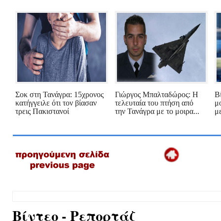
Σοκ στη Τανάγρα: 15χρονος
Γιώργος Μπαλταδώρος: Η
Β
κατήγγειλε ότι τον βίασαν
τελευταία του πτήση από
μ
τρεις Πακιστανοί
την Τανάγρα με το μοιρα...
μ
Βίντεο - Ρεπορτάζ