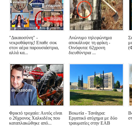
"Δικαιοσύνη" -
Ανώνυμο τηλεφώνημα
Σ
νεκροθάφτης! Επαθε σοκ
αποκάλυψε τη φρίκη -
μ
στον αέρα παρουσιάστρια,
Οινόφυτα: 62χρονη
(
αλλά κα...
διευθύντρια ...
Φρικτό τροχαίο: Αυτός είναι
Βοιωτία - Τανάγρα:
Β
ο 26χρονος Χαλκιδέος που
Εργατικό ατύχημα με δύο
σ
καταπλακώθηκε από...
τραυματίες στην ΕΑΒ