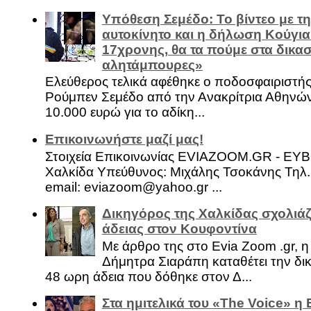
Υπόθεση Σεμέδο: Το βίντεο με τ
αυτοκίνητο και η δήλωση Κούγια
17χρονης, θα τα πούμε στα δικασ
αλητάμπουρες»
Ελεύθερος τελικά αφέθηκε ο ποδοσφαιριστή
Ρούμπεν Σεμέδο από την Ανακρίτρια Αθηνώ
10.000 ευρώ για το αδίκη...
Επικοινωνήστε μαζί μας!
Στοιχεία Επικοινωνίας EVIAZOOM.GR - ΕΥ
Χαλκίδα Υπεύθυνος: Μιχάλης Τσοκάνης Τηλ.
email: eviazoom@yahoo.gr ...
Δικηγόρος της Χαλκίδας σχολιάζ
άδειας στον Κουφοντίνα
Με άρθρο της στο Evia Zoom .gr, 
Δήμητρα Σιαράπη καταθέτει την δι
48 ωρη άδεια που δόθηκε στον Δ...
Στα ημιτελικά του «The Voice» η