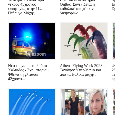
νεκρός 45χρονος
Θήβας: Συνεχίζεται η
Ε
επισμηνίας στην 114
καθολική αποχή των
Σ
Πτέρυγα Μάχης...
δικηγόρων...
Νέο τροχαίο στο δρόμο
Athens Flying Week 2023 -
Φ
Χαλκίδας - Σχηματαρίου:
Τανάγρα: Υπερθέαμα και
2
Φθηνά τη γλίτωσε
από τα Ιταλικά μαχητι...
Τ
42χρονο...
πρ