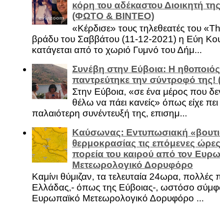
κόρη του αδέκαστου Διοικητή της
(ΦΩΤΟ & ΒΙΝΤΕΟ)
«Κέρδισε» τους τηλεθεατές του «Th
βράδυ του Σαββάτου (11-12-2021) η Εύη Κο
κατάγεται από το χωριό Γυμνό του Δήμ...
Συνέβη στην Εύβοια: Η ηθοποιός
παντρεύτηκε την σύντροφό της!
Στην Εύβοια, «σε ένα μέρος που δεν
θέλω να πάει κανείς» όπως είχε πει 
παλαιότερη συνέντευξή της, επισημ...
Καύσωνας: Εντυπωσιακή «βουτι
θερμοκρασίας τις επόμενες ώρες 
πορεία του καιρού από τον Ευρ
Μετεωρολογικό Δορυφόρο
Καμίνι θύμιζαν, τα τελευταία 24ωρα, πολλές 
Ελλάδας,- όπως της Εύβοιας-, ωστόσο σύμφ
Ευρωπαϊκό Μετεωρολογικό Δορυφόρο ...