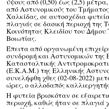
ύψους από (0,50) έως (2,5) μέτρα
από Αστυνομικούς του Τμήματο
Χαλκίδας, σε αυτοσχέδια φυτεί
πλαγιάς σε δασική περιοχή της Τ
Κοινότητας Κλειδίου του Δήμου
Βοιωτίας.
Έπειτα από οργανωμένη επιχείρη
συνδρομή και Αστυνομικών της Ε
Κατασταλτικής Αντιτρομοκρατ
(Ε.Κ.Α.Μ.) της Ελληνικής Αστυνο
συνελήφθη χθες (02-08-2022) με
ώρες, ο αλλοδαπός καλλιεργητής
Η φυτεία βρισκόταν σε εξαιρετ
περιοχή, καθώς ήταν σε πλαγιά