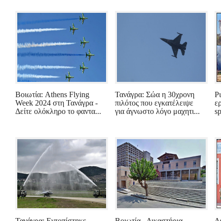
Βοιωτία: Athens Flying
Τανάγρα: Σώα η 30χρονη
Ρ
Week 2024 στη Τανάγρα -
πιλότος που εγκατέλειψε
ε
Δείτε ολόκληρο το φαντα...
για άγνωστο λόγο μαχητι...
sp
Τανάγρα: Εντοπίστηκε
Βοιωτία - Δικαστήρια
Δ