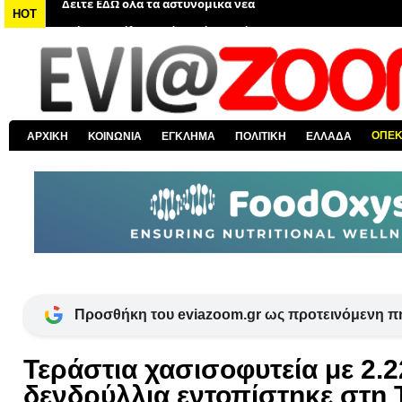
Δείτε ΕΔΩ όλα τα νέα από τον κόσμο
HOT
Δείτε ΕΔΩ όλα τα νέα για την Χαλκίδα και όλη την Εύβοια
Δείτε ΕΔΩ όλες τις ειδήσεις από την Ελλάδα
Δείτε ΕΔΩ όλα τα πολιτικά νέα
Δείτε ΕΔΩ τις αποκαλύψεις του EviaZoom.gr
ΟΠΕ
ΑΡΧΙΚΗ
ΚΟΙΝΩΝΙΑ
ΕΓΚΛΗΜΑ
ΠΟΛΙΤΙΚΗ
ΕΛΛΑΔΑ
Δείτε ΕΔΩ όλα τα αστυνομικά νέα
Προσθήκη του eviazoom.gr ως προτεινόμενη π
Τεράστια χασισοφυτεία με 2.2
δενδρύλλια εντοπίστηκε στη