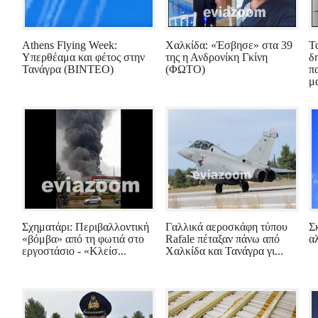
Athens Flying Week:
Χαλκίδα: «Έσβησε» στα 39
Τ
Υπερθέαμα και φέτος στην
της η Ανδρονίκη Γκίνη
δ
Τανάγρα (ΒΙΝΤΕΟ)
(ΦΩΤΟ)
π
μα
Σχηματάρι: Περιβαλλοντική
Γαλλικά αεροσκάφη τύπου
Σ
«βόμβα» από τη φωτιά στο
Rafale πέταξαν πάνω από
α
εργοστάσιο - «Κλείσ...
Χαλκίδα και Τανάγρα γι...