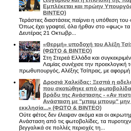
Εμπλέκεται και πρώην Υπουργό
ΒΙΝΤΕΟ)
Τεράστιες διαστάσεις παίρνει η υπόθεση του
Όπως έχει γραφτεί, όλα ήρθαν στο «φως» τ
Δευτέρας 21 Οκτωβρ...
«Θερμή» υποδοχή του Αλέξη Τσί
(ΦΩΤΟ & ΒΙΝΤΕΟ)
Στη Στερεά Ελλάδα και συγκεκριμέ
Λαμίας συνέχισε την προεκλογική τ
πρωθυπουργός, Αλέξης Τσίπρας, με αφορμή .
Δροσιά Χαλκίδας: Ξεσπά η αδελ
που σκοτώθηκε από φωτοβολίδα 
βράδυ της Ανάστασης - «Αν πιστε
Ανάσταση με "μπαμ μπουμ" μην
εκκλησία...» (ΦΩΤΟ & ΒΙΝΤΕΟ)
Ούτε φέτος δεν έλειψαν ακόμα και οι ακρωτη
Ανάσταση από τις φωτοβολίδες, τα πυροτεχν
βεγγαλικά σε πολλές περιοχές τη...