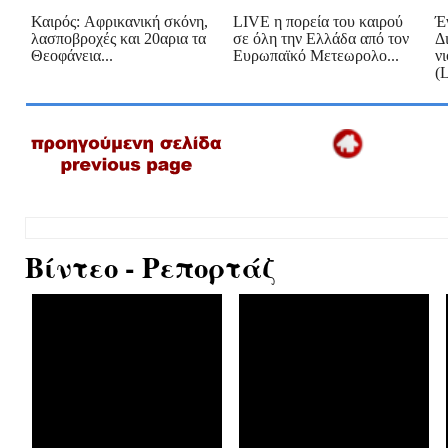
Καιρός: Aφρικανική σκόνη,
LIVE η πορεία του καιρού
Έ
λασποβροχές και 20αρια τα
σε όλη την Ελλάδα από τον
Δ
Θεοφάνεια...
Ευρωπαϊκό Μετεωρολο...
ν
(L
Βίντεο - Ρεπορτάζ