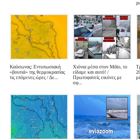
χω
Καύσωνας: Εντυπωσιακή
Χιόνια μέσα στον Μάϊο, το
Τ
«βουτιά» της θερμοκρασίας
είδαμε και αυτό! /
2
τις επόμενες ώρες / Δε...
Πρωτοφανείς εικόνες με
μέ
σφ...