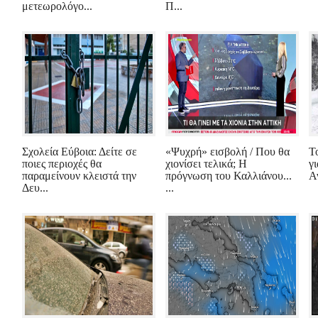
μετεωρολόγο...
Π...
Σχολεία Εύβοια: Δείτε σε
«Ψυχρή» εισβολή / Που θα
Τ
ποιες περιοχές θα
χιονίσει τελικά; Η
γ
παραμείνουν κλειστά την
πρόγνωση του Καλλιάνου...
Αν
Δευ...
...