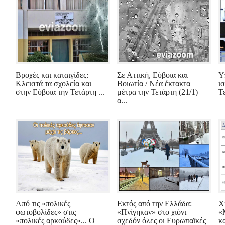
Βροχές και καταιγίδες:
Σε Αττική, Εύβοια και
Υ
Κλειστά τα σχολεία και
Βοιωτία / Νέα έκτακτα
ι
στην Εύβοια την Τετάρτη ...
μέτρα την Τετάρτη (21/1)
Τε
α...
Από τις «πολικές
Εκτός από την Ελλάδα:
Χ
φωτοβολίδες» στις
«Πνίγηκαν» στο χιόνι
«
«πολικές αρκούδες»... Ο
σχεδόν όλες οι Ευρωπαϊκές
κ