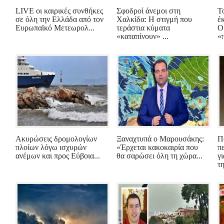
LIVE οι καιρικές συνθήκες
Σφοδροί άνεμοι στη
Τ
σε όλη την Ελλάδα από τον
Χαλκίδα: Η στιγμή που
έ
Ευρωπαϊκό Μετεωρολ...
τεράστια κύματα
Ο
«καταπίνουν» ...
«π
Ακυρώσεις δρομολογίων
Ξαναχτυπά ο Μαρουσάκης:
Π
πλοίων λόγω ισχυρών
«Έρχεται κακοκαιρία που
π
ανέμων και προς Εύβοια...
θα σαρώσει όλη τη χώρα...
γ
τη