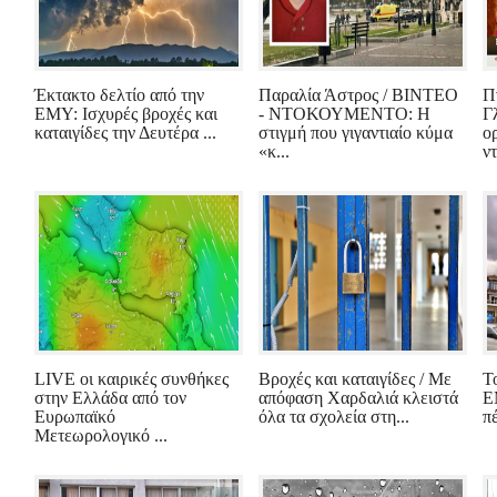
Έκτακτο δελτίο από την
Παραλία Άστρος / ΒΙΝΤΕΟ
Π
ΕΜΥ: Ισχυρές βροχές και
- ΝΤΟΚΟΥΜΕΝΤΟ: Η
Γ
καταιγίδες την Δευτέρα ...
στιγμή που γιγαντιαίο κύμα
ο
«κ...
ντ
LIVE οι καιρικές συνθήκες
Βροχές και καταιγίδες / Με
Τ
στην Ελλάδα από τον
απόφαση Χαρδαλιά κλειστά
Ε
Ευρωπαϊκό
όλα τα σχολεία στη...
πέ
Μετεωρολογικό ...