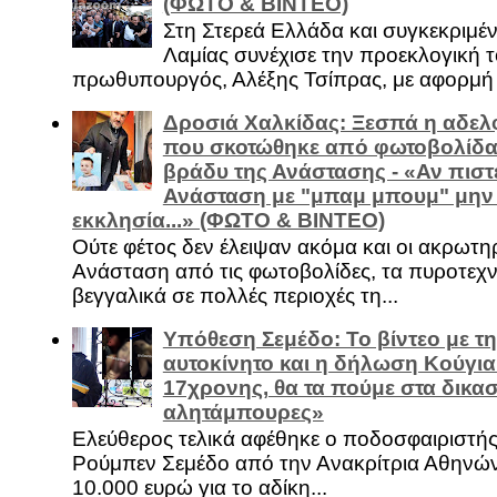
(ΦΩΤΟ & ΒΙΝΤΕΟ)
Στη Στερεά Ελλάδα και συγκεκριμέ
Λαμίας συνέχισε την προεκλογική τ
πρωθυπουργός, Αλέξης Τσίπρας, με αφορμή .
Δροσιά Χαλκίδας: Ξεσπά η αδελ
που σκοτώθηκε από φωτοβολίδα 
βράδυ της Ανάστασης - «Αν πιστε
Ανάσταση με "μπαμ μπουμ" μην
εκκλησία...» (ΦΩΤΟ & ΒΙΝΤΕΟ)
Ούτε φέτος δεν έλειψαν ακόμα και οι ακρωτη
Ανάσταση από τις φωτοβολίδες, τα πυροτεχν
βεγγαλικά σε πολλές περιοχές τη...
Υπόθεση Σεμέδο: Το βίντεο με τ
αυτοκίνητο και η δήλωση Κούγια
17χρονης, θα τα πούμε στα δικασ
αλητάμπουρες»
Ελεύθερος τελικά αφέθηκε ο ποδοσφαιριστή
Ρούμπεν Σεμέδο από την Ανακρίτρια Αθηνώ
10.000 ευρώ για το αδίκη...