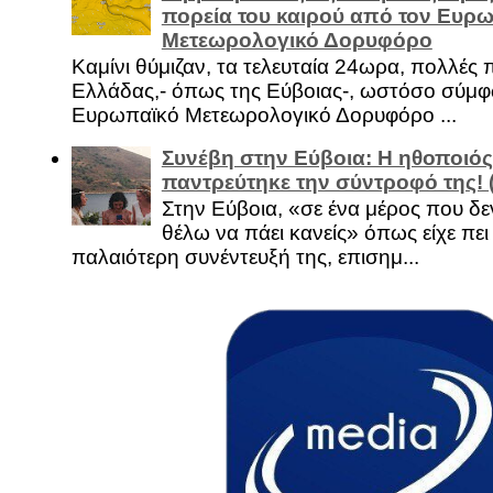
πορεία του καιρού από τον Ευρ
Μετεωρολογικό Δορυφόρο
Καμίνι θύμιζαν, τα τελευταία 24ωρα, πολλές 
Ελλάδας,- όπως της Εύβοιας-, ωστόσο σύμφ
Ευρωπαϊκό Μετεωρολογικό Δορυφόρο ...
Συνέβη στην Εύβοια: Η ηθοποιός
παντρεύτηκε την σύντροφό της!
Στην Εύβοια, «σε ένα μέρος που δεν
θέλω να πάει κανείς» όπως είχε πει 
παλαιότερη συνέντευξή της, επισημ...