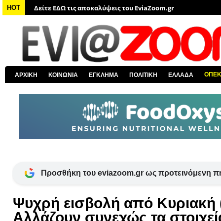
Δείτε ΕΔΩ τις αποκαλύψεις του EviaZoom.gr
HOT
Δείτε ΕΔΩ όλα τα αστυνομικά νέα
Δείτε ΕΔΩ όλα τα νέα από τον κόσμο
Δείτε ΕΔΩ όλα τα νέα για την Χαλκίδα και όλη την Εύβοια
Δείτε ΕΔΩ όλες τις ειδήσεις από την Ελλάδα
ΟΠΕ
ΑΡΧΙΚΗ
ΚΟΙΝΩΝΙΑ
ΕΓΚΛΗΜΑ
ΠΟΛΙΤΙΚΗ
ΕΛΛΑΔΑ
Δείτε ΕΔΩ όλα τα πολιτικά νέα
Προσθήκη του eviazoom.gr ως προτεινόμενη π
Ψυχρή εισβολή από Κυριακή (
Αλλάζουν συνεχώς τα στοιχεία