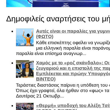
Δημοφιλείς αναρτήσεις του μ
Αυτές είναι οι παραλίες για γυμ
(ΦΩΤΟ)
Κάθε επισκέπτης οφείλει να γνωρίζε
μια ελληνική παραλία είναι παράνομ
παραλία είναι επίσημα αναγνωρ...
Χαμός με το «ροζ σκάνδαλο»: Οι
ζευγαριού και η επιστολή της πα
Εμπλέκεται και πρώην Υπουργό
ΒΙΝΤΕΟ)
Τεράστιες διαστάσεις παίρνει η υπόθεση του
Όπως έχει γραφτεί, όλα ήρθαν στο «φως» τ
Δευτέρας 21 Οκτωβρ...
«Θερμή» υποδοχή του Αλέξη Τσί