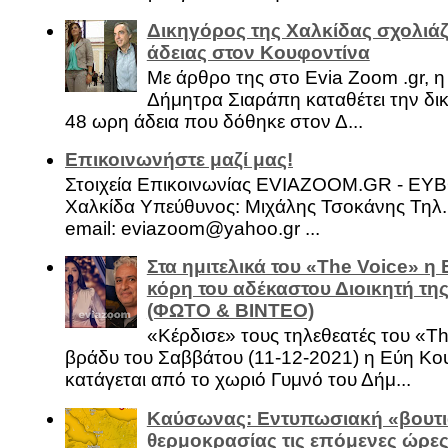
Δικηγόρος της Χαλκίδας σχολιάζ
άδειας στον Κουφοντίνα
Με άρθρο της στο Evia Zoom .gr, 
Δήμητρα Σιαράπη καταθέτει την δι
48 ωρη άδεια που δόθηκε στον Δ...
Επικοινωνήστε μαζί μας!
Στοιχεία Επικοινωνίας EVIAZOOM.GR - ΕΥ
Χαλκίδα Υπεύθυνος: Μιχάλης Τσοκάνης Τηλ.
email: eviazoom@yahoo.gr ...
Στα ημιτελικά του «The Voice» η
κόρη του αδέκαστου Διοικητή της
(ΦΩΤΟ & ΒΙΝΤΕΟ)
«Κέρδισε» τους τηλεθεατές του «Th
βράδυ του Σαββάτου (11-12-2021) η Εύη Κο
κατάγεται από το χωριό Γυμνό του Δήμ...
Καύσωνας: Εντυπωσιακή «βουτι
θερμοκρασίας τις επόμενες ώρες 