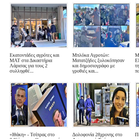
Εκατοντάδες αγρότες και
Μπλόκα Αγροτών:
Μ
ΜΑΤ στα Δικαστήρια
Ματατζήδες ξυλοκόπησαν
Ε
Λάρισας για τους 2
και δημοσιογράφο με
τ
συλληφθέ...
γροθιές και...
πο
«Ιθάκη» - Τσίπρας στο
Δολοφονία 28χρονης στο
Π