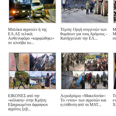
Μπλόκα αγροτών ή της
Τέμπη: Οργή συγγενών των
Μ
ΕΛ.ΑΣ τελικά;
θυμάτων για τους δρόμους -
Μ
Ασθενοφόρο «καρφώθηκε»
Κατήγγειλαν την ΕΛ...
σ
σε κλούβα τω...
ΕΙΚΟΝΕΣ από την
Αεροδρόμιο «Μακεδονία»:
Τ
«κόλαση» στην Κρήτη:
Το «ντου» των αγροτών και
ε
Εξαγριωμένοι άφραγκοι
η επίθεση από τα ΜΑΤ...
Χ
αγρότες ξεβ...