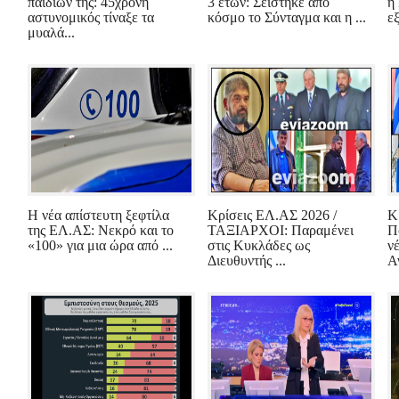
παιδιών της: 45χρονη
3 ετών: Σείστηκε από
η
αστυνομικός τίναξε τα
κόσμο το Σύνταγμα και η ...
εξ
μυαλά...
Η νέα απίστευτη ξεφτίλα
Κρίσεις ΕΛ.ΑΣ 2026 /
Κ
της ΕΛ.ΑΣ: Νεκρό και το
ΤΑΞΙΑΡΧΟΙ: Παραμένει
Π
«100» για μια ώρα από ...
στις Κυκλάδες ως
ν
Διευθυντής ...
Α