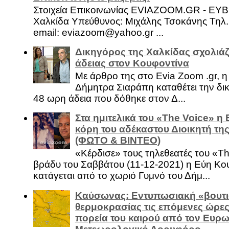
Στοιχεία Επικοινωνίας EVIAZOOM.GR - ΕΥ
Χαλκίδα Υπεύθυνος: Μιχάλης Τσοκάνης Τηλ.
email: eviazoom@yahoo.gr ...
Δικηγόρος της Χαλκίδας σχολιάζ
άδειας στον Κουφοντίνα
Με άρθρο της στο Evia Zoom .gr, 
Δήμητρα Σιαράπη καταθέτει την δι
48 ωρη άδεια που δόθηκε στον Δ...
Στα ημιτελικά του «The Voice» η
κόρη του αδέκαστου Διοικητή της
(ΦΩΤΟ & ΒΙΝΤΕΟ)
«Κέρδισε» τους τηλεθεατές του «Th
βράδυ του Σαββάτου (11-12-2021) η Εύη Κο
κατάγεται από το χωριό Γυμνό του Δήμ...
Καύσωνας: Εντυπωσιακή «βουτι
θερμοκρασίας τις επόμενες ώρες 
πορεία του καιρού από τον Ευρ