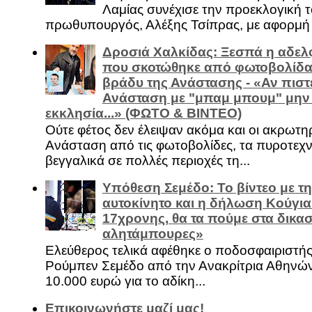
Λαμίας συνέχισε την προεκλογική τ
πρωθυπουργός, Αλέξης Τσίπρας, με αφορμή .
Δροσιά Χαλκίδας: Ξεσπά η αδελ
που σκοτώθηκε από φωτοβολίδα 
βράδυ της Ανάστασης - «Αν πιστε
Ανάσταση με "μπαμ μπουμ" μην
εκκλησία...» (ΦΩΤΟ & ΒΙΝΤΕΟ)
Ούτε φέτος δεν έλειψαν ακόμα και οι ακρωτη
Ανάσταση από τις φωτοβολίδες, τα πυροτεχν
βεγγαλικά σε πολλές περιοχές τη...
Υπόθεση Σεμέδο: Το βίντεο με τ
αυτοκίνητο και η δήλωση Κούγια
17χρονης, θα τα πούμε στα δικασ
αλητάμπουρες»
Ελεύθερος τελικά αφέθηκε ο ποδοσφαιριστή
Ρούμπεν Σεμέδο από την Ανακρίτρια Αθηνώ
10.000 ευρώ για το αδίκη...
Επικοινωνήστε μαζί μας!