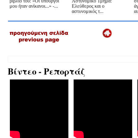
βιβλίο του: «Οι υπουργοί
Αστυνομικό Τμήμα:
σ
μου ήταν ανίκανοι...» -...
Ελεύθερος και ο
ά
αστυνομικός τ...
α
Βίντεο - Ρεπορτάζ