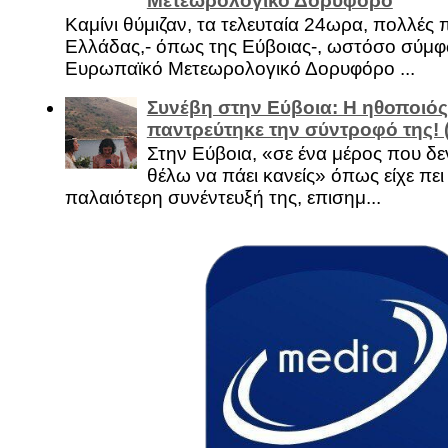
Μετεωρολογικό Δορυφόρο
Καμίνι θύμιζαν, τα τελευταία 24ωρα, πολλές 
Ελλάδας,- όπως της Εύβοιας-, ωστόσο σύμφ
Ευρωπαϊκό Μετεωρολογικό Δορυφόρο ...
Συνέβη στην Εύβοια: Η ηθοποιός
παντρεύτηκε την σύντροφό της!
Στην Εύβοια, «σε ένα μέρος που δεν
θέλω να πάει κανείς» όπως είχε πει 
παλαιότερη συνέντευξή της, επισημ...