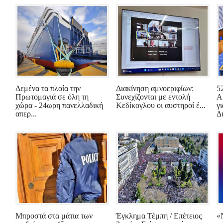
Δεμένα τα πλοία την
Διακίνηση αμνοεριφίων:
5
Πρωτομαγιά σε όλη τη
Συνεχίζονται με εντολή
Α
χώρα - 24ωρη πανελλαδική
Κεδίκογλου οι αυστηροί έ...
γ
απερ...
Δι
Μπροστά στα μάτια των
Έγκλημα Τέμπη / Επέτειος
«