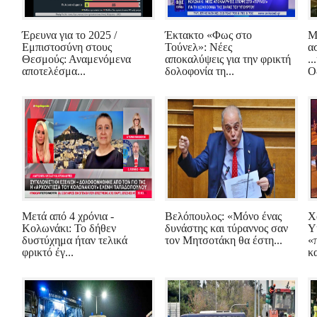
Έρευνα για το 2025 /
Έκτακτο «Φως στο
Μ
Εμπιστοσύνη στους
Τούνελ»: Νέες
α
Θεσμούς: Αναμενόμενα
αποκαλύψεις για την φρικτή
.
αποτελέσμα...
δολοφονία τη...
Ο
Μετά από 4 χρόνια -
Βελόπουλος: «Μόνο ένας
Χ
Κολωνάκι: Το δήθεν
δυνάστης και τύραννος σαν
Υ
δυστύχημα ήταν τελικά
τον Μητσοτάκη θα έστη...
«
φρικτό έγ...
κα