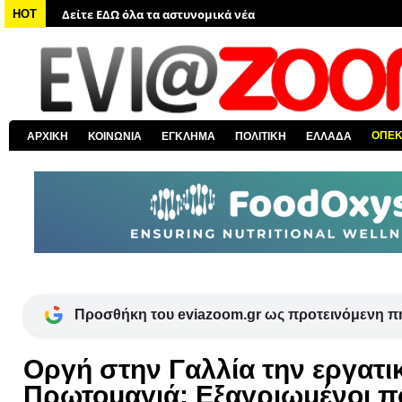
Δείτε ΕΔΩ όλα τα νέα από τον κόσμο
HOT
Δείτε ΕΔΩ όλα τα νέα για την Χαλκίδα και όλη την Εύβοια
Δείτε ΕΔΩ όλες τις ειδήσεις από την Ελλάδα
Δείτε ΕΔΩ όλα τα πολιτικά νέα
Δείτε ΕΔΩ τις αποκαλύψεις του EviaZoom.gr
ΟΠΕ
ΑΡΧΙΚΗ
ΚΟΙΝΩΝΙΑ
ΕΓΚΛΗΜΑ
ΠΟΛΙΤΙΚΗ
ΕΛΛΑΔΑ
Δείτε ΕΔΩ όλα τα αστυνομικά νέα
Προσθήκη του eviazoom.gr ως προτεινόμενη π
Οργή στην Γαλλία την εργατι
Πρωτομαγιά: Εξαγριωμένοι π