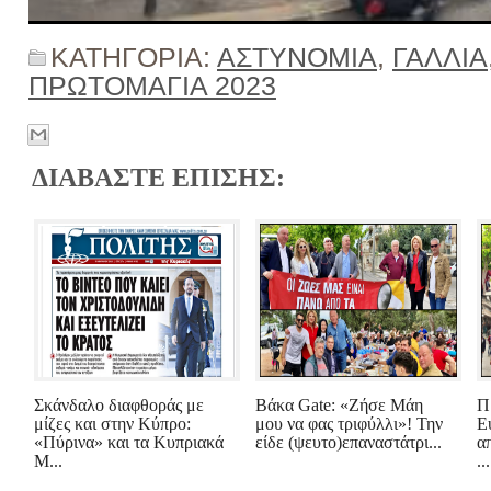
ΚΑΤΗΓΟΡΙΑ:
ΑΣΤΥΝΟΜΙΑ
,
ΓΑΛΛΙΑ
ΠΡΩΤΟΜΑΓΙΑ 2023
ΔΙΑΒΑΣΤΕ ΕΠΙΣΗΣ:
Σκάνδαλο διαφθοράς με
Βάκα Gate: «Ζήσε Μάη
Π
μίζες και στην Κύπρο:
μου να φας τριφύλλι»! Την
Ε
«Πύρινα» και τα Kυπριακά
είδε (ψευτο)επαναστάτρι...
α
Μ...
...