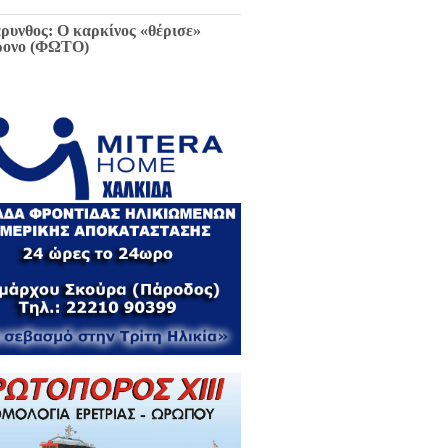
ρυνθος: Ο καρκίνος «θέρισε»
ρονο (ΦΩΤΟ)
ιαφθορά στη Χαλκίδα έχει
ελθόν και μέλλον / Αποκλειστικά
 EviaZoom.gr: Η ένορκη κατάθεση
ην Εισαγγελέα Χαλκίδας:
εφθαρμένοι στη Χαλκίδα όλοι οι
κούντες δημόσιοι λειτουργοί...»
ΓΡΑΦΑ)
ά την Χαλκίδα έμεινε χωρίς νερό
 το Βασιλικό λόγω ξανά νέας
κτης βλάβης...
 Κωνσταντοπούλου για σκάνδαλο
κλοπών: «Να κληθεί ο Εισαγγελέας
 Αρείου Πάγου Κ. Τζαβέλλας στην
τροπή Θεσμών και Διαφάνειας της
λής»