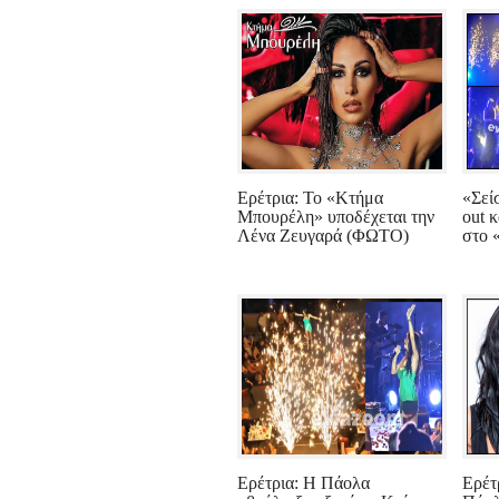
Ερέτρια: Το «Κτήμα
«Σεί
Μπουρέλη» υποδέχεται την
out 
Λένα Ζευγαρά (ΦΩΤΟ)
στο 
Ερέτρια: Η Πάολα
Ερέτ