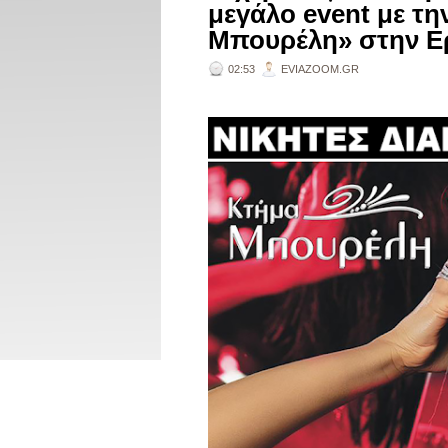
μεγάλο event με τ
Μπουρέλη» στην Ε
02:53
EVIAZOOM.GR