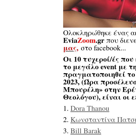
Ολοκληρώθηκε ένας α
Evia
Zoom
.gr
που διεν
μας,
στο facebook...
Οι 10 τυχεροί/ές που
το μεγάλο event με 
πραγματοποιηθεί το 
2023, (Ώρα προσέλευσ
Μπουρέλη» στην Ερέτ
Θεολόγου), είναι οι ε
1.
Dora Thanou
2.
Κωνσταντίνα Πατσ
3.
Bill Barak