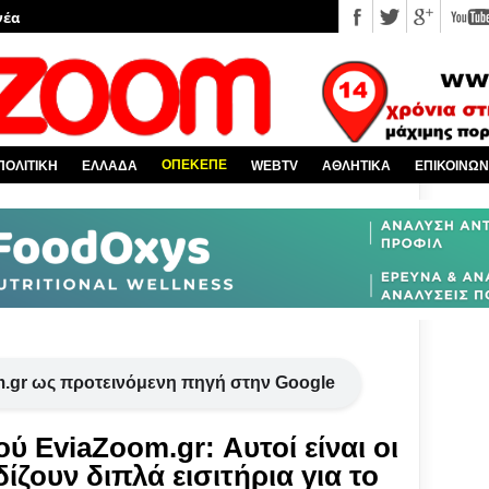
νέα
 κόσμο
Χαλκίδα και όλη την Εύβοια
πό την Ελλάδα
ΟΠΕΚΕΠΕ
ΠΟΛΙΤΙΚΗ
ΕΛΛΑΔΑ
WEBTV
ΑΘΛΗΤΙΚΑ
ΕΠΙΚΟΙΝΩΝ
υ EviaZoom.gr
.gr ως προτεινόμενη πηγή στην Google
ύ EviaZoom.gr: Αυτοί είναι οι
ίζουν διπλά εισιτήρια για το