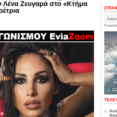
ην Λένα Ζευγαρά στο «Κτήμα
(TRA
ρέτρια
Powere
ΤΕΛΕΥ
Καύ
θερ