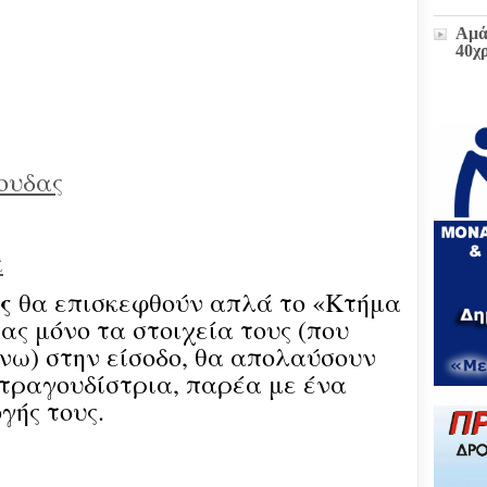
Αμά
40χ
Η δ
παρ
στο
ουδας
πρώ
«Δι
διοι
(ΕΓ
α
Μετ
ς
θα επισκεφθούν απλά το «Κτήμα
και
έκτα
ας μόνο τα στοιχεία τους (που
ω) στην είσοδο, θα απολαύσουν
Ζωή
τραγουδίστρια, παρέα με ένα
υπο
γής τους.
του
Επι
Βου