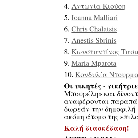
4.
Αντωνία Κιούση
5.
Ioanna Malliari
6.
Chris Chalatsis
7.
Anestis Sbrinis
8.
Κωνσταντίνος Τασι
9.
Maria Mparota
10.
Κονδυλία Ντουρμ
Οι νικητές - νικήτριε
Μπουρέλη» και δίνοντ
αναφέρονται παραπάν
δωρεάν την δημοφιλή 
ακόμη άτομο της επιλο
Καλή διασκέδαση!