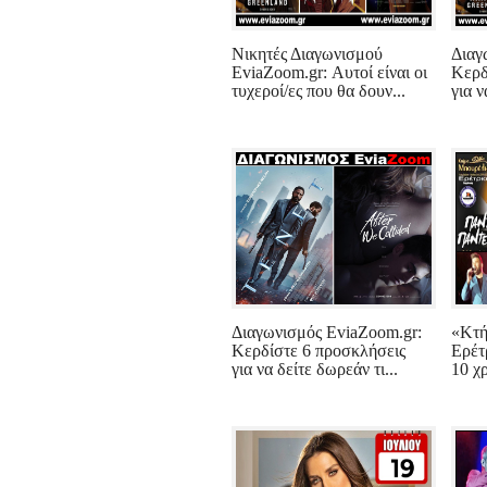
Νικητές Διαγωνισμού
Διαγ
EviaZoom.gr: Αυτοί είναι οι
Κερδ
τυχεροί/ες που θα δουν...
για ν
Διαγωνισμός EviaZoom.gr:
«Κτή
Κερδίστε 6 προσκλήσεις
Ερέτ
για να δείτε δωρεάν τι...
10 χρ