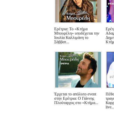
Ερέτρια: Το «Κτήμα
Ερέτ
Μπουρέλη» υποδέχεται την
Αδαμ
Ιουλία Καλλιμάνη το
Δημη
Σάββατ...
Κτήμα
Έρχεται το απόλυτο event
Πέθα
στην Ερέτρια: Ο Γιάννης
τραγ
Πλούταρχος στο «Κτήμα...
Καρρ
live..