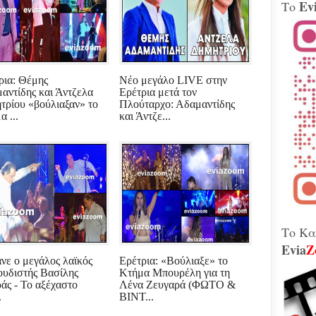
Ev
Το
Βίν
μοτ
240 
Παλ
Θήβ
ρια: Θέμης
Νέο μεγάλο LIVE στην
Τα 
αντίδης και Άντζελα
Ερέτρια μετά τον
Κοβέ
τρίου «βούλιαξαν» το
Πλούταρχο: Αδαμαντίδης
Μητ
 ...
και Άντζε...
εκτ
GAT
μετ
Γεω
Αδε
κάν
διά
το 
που
λειτ
Το Κα
Evia
Z
Χιόν
νε ο μεγάλος λαϊκός
Ερέτρια: «Βούλιαξε» το
αυτό
ουδιστής Βασίλης
Κτήμα Μπουρέλη για τη
σφο
άς - Το αξέχαστο
Λένα Ζευγαρά (ΦΩΤΟ &
Ελλ
.
ΒΙΝΤ...
περ