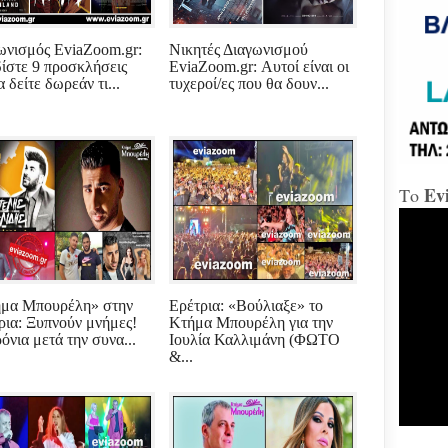
«Δώ
ωνισμός EviaZoom.gr:
Νικητές Διαγωνισμού
ίστε 9 προσκλήσεις
EviaZoom.gr: Αυτοί είναι οι
α δείτε δωρεάν τι...
τυχεροί/ες που θα δουν...
Χαλ
Διο
«αμ
«Ήτ
απαξ
Ev
Το
Μύδρ
απο
Τζα
κατ
κακ
πρα
για
μα Μπουρέλη» στην
Ερέτρια: «Βούλιαξε» το
διε
ρια: Ξυπνούν μνήμες!
Κτήμα Μπουρέλη για την
κ.Μ
όνια μετά την συνα...
Ιουλία Καλλιμάνη (ΦΩΤΟ
&...
Χαλ
στη