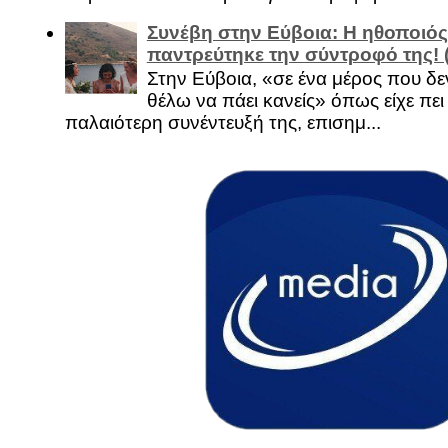
Συνέβη στην Εύβοια: Η ηθοποιός
παντρεύτηκε την σύντροφό της!
Στην Εύβοια, «σε ένα μέρος που δεν
θέλω να πάει κανείς» όπως είχε πει 
παλαιότερη συνέντευξή της, επισημ...