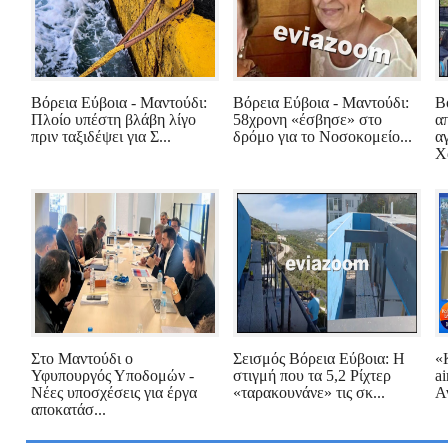
Βόρεια Εύβοια - Μαντούδι:
Βόρεια Εύβοια - Μαντούδι:
Β
Πλοίο υπέστη βλάβη λίγο
58χρονη «έσβησε» στο
α
πριν ταξιδέψει για Σ...
δρόμο για το Νοσοκομείο...
α
Χ
Στο Μαντούδι ο
Σεισμός Βόρεια Εύβοια: Η
«
Υφυπουργός Υποδομών -
στιγμή που τα 5,2 Ρίχτερ
a
Νέες υποσχέσεις για έργα
«ταρακουνάνε» τις σκ...
Α
αποκατάσ...