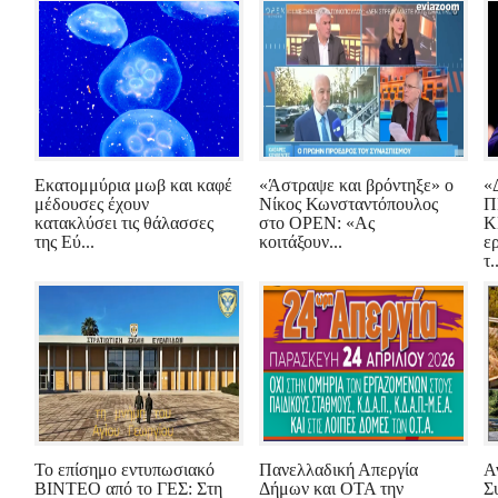
Εκατομμύρια μωβ και καφέ
«Άστραψε και βρόντηξε» ο
«
μέδουσες έχουν
Νίκος Κωνσταντόπουλος
Π
κατακλύσει τις θάλασσες
στο OPEN: «Ας
Κ
της Εύ...
κοιτάξουν...
ε
τ.
Το επίσημο εντυπωσιακό
Πανελλαδική Απεργία
Α
ΒΙΝΤΕΟ από το ΓΕΣ: Στη
Δήμων και ΟΤΑ την
Σ