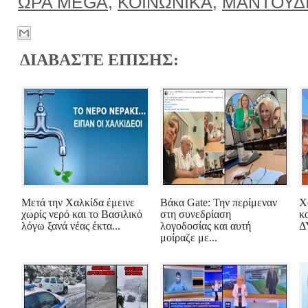
ΩΡΑ MEGA
,
ΚΟΙΝΩΝΙΚΑ
,
ΜΑΝΤΟΥΔ
ΔΙΑΒΑΣΤΕ ΕΠΙΣΗΣ:
Μετά την Χαλκίδα έμεινε
Βάκα Gate: Την περίμεναν
Χ
χωρίς νερό και το Βασιλικό
στη συνεδρίαση
κ
λόγω ξανά νέας έκτα...
λογοδοσίας και αυτή
Δ
μοίραζε με...