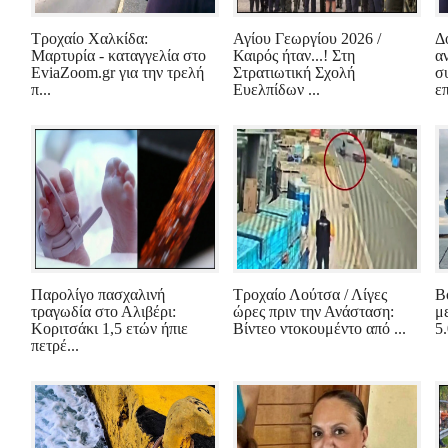
Τροχαίο Χαλκίδα:
Αγίου Γεωργίου 2026 /
Δ
Μαρτυρία - καταγγελία στο
Καιρός ήταν...! Στη
α
EviaZoom.gr για την τρελή
Στρατιωτική Σχολή
σ
π...
Ευελπίδων ...
επ
Παρολίγο πασχαλινή
Τροχαίο Λούτσα / Λίγες
Β
τραγωδία στο Αλιβέρι:
ώρες πριν την Ανάσταση:
μ
Κοριτσάκι 1,5 ετών ήπιε
Βίντεο ντοκουμέντο από ...
5
πετρέ...