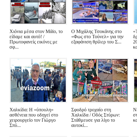
Χιόνια μέσα στον Μάϊο, το
Ο Μιχάλης Τσοκάνης στο
«
είδαμε και αυτό! /
«Φως στο Τούνελ» για την
δ
Πρωτοφανείς εικόνες με
εξαφάνιση θρίλερ του Σ...
2
σφ...
κα
Χαλκίδα: Η «ύπουλη»
Σφοδρό τροχαίο στη
Ν
ασθένεια που οδηγεί στο
Χαλκίδα / Οδός Στύρων:
σ
χειρουργείο τον Γιώργο
Στάθμευσε για λίγο το
κ
Σπύ...
αυτοκί...