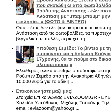
που σκοτώθηκε από φωτοβολίδα 
βράδυ της Ανάστασης - «Αν πιστε
Ανάσταση με "μπαμ μπουμ" μην
εκκλησία...» (ΦΩΤΟ & ΒΙΝΤΕΟ)
Ούτε φέτος δεν έλειψαν ακόμα και οι ακρωτη
Ανάσταση από τις φωτοβολίδες, τα πυροτεχν
βεγγαλικά σε πολλές περιοχές τη...
Υπόθεση Σεμέδο: Το βίντεο με τ
αυτοκίνητο και η δήλωση Κούγια
17χρονης, θα τα πούμε στα δικασ
αλητάμπουρες»
Ελεύθερος τελικά αφέθηκε ο ποδοσφαιριστή
Ρούμπεν Σεμέδο από την Ανακρίτρια Αθηνώ
10.000 ευρώ για το αδίκη...
Επικοινωνήστε μαζί μας!
Στοιχεία Επικοινωνίας EVIAZOOM.GR - ΕΥ
Χαλκίδα Υπεύθυνος: Μιχάλης Τσοκάνης Τηλ.
email: eviazoom@yahoo.gr ...