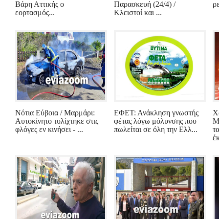
Βάρη Αττικής ο
Παρασκευή (24/4) /
ρ
εορτασμός...
Κλειστοί και ...
Νότια Εύβοια / Μαρμάρι:
ΕΦΕΤ: Ανάκληση γνωστής
Χ
Αυτοκίνητο τυλίχτηκε στις
φέτας λόγω μόλυνσης που
Μ
φλόγες εν κινήσει - ...
πωλείται σε όλη την Ελλ...
τ
έκ