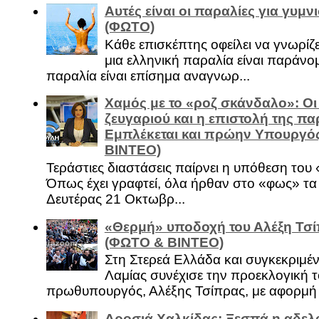
Αυτές είναι οι παραλίες για γυμ
(ΦΩΤΟ)
Κάθε επισκέπτης οφείλει να γνωρίζε
μια ελληνική παραλία είναι παράνομ
παραλία είναι επίσημα αναγνωρ...
Χαμός με το «ροζ σκάνδαλο»: Οι
ζευγαριού και η επιστολή της πα
Εμπλέκεται και πρώην Υπουργό
ΒΙΝΤΕΟ)
Τεράστιες διαστάσεις παίρνει η υπόθεση του
Όπως έχει γραφτεί, όλα ήρθαν στο «φως» τ
Δευτέρας 21 Οκτωβρ...
«Θερμή» υποδοχή του Αλέξη Τσί
(ΦΩΤΟ & ΒΙΝΤΕΟ)
Στη Στερεά Ελλάδα και συγκεκριμέ
Λαμίας συνέχισε την προεκλογική τ
πρωθυπουργός, Αλέξης Τσίπρας, με αφορμή .
Δροσιά Χαλκίδας: Ξεσπά η αδελ