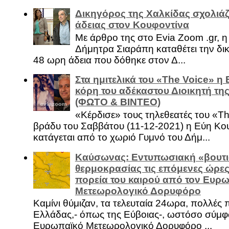
Δικηγόρος της Χαλκίδας σχολιάζ
άδειας στον Κουφοντίνα
Με άρθρο της στο Evia Zoom .gr, 
Δήμητρα Σιαράπη καταθέτει την δι
48 ωρη άδεια που δόθηκε στον Δ...
Στα ημιτελικά του «The Voice» η
κόρη του αδέκαστου Διοικητή της
(ΦΩΤΟ & ΒΙΝΤΕΟ)
«Κέρδισε» τους τηλεθεατές του «Th
βράδυ του Σαββάτου (11-12-2021) η Εύη Κο
κατάγεται από το χωριό Γυμνό του Δήμ...
Καύσωνας: Εντυπωσιακή «βουτι
θερμοκρασίας τις επόμενες ώρες 
πορεία του καιρού από τον Ευρ
Μετεωρολογικό Δορυφόρο
Καμίνι θύμιζαν, τα τελευταία 24ωρα, πολλές 
Ελλάδας,- όπως της Εύβοιας-, ωστόσο σύμφ
Ευρωπαϊκό Μετεωρολογικό Δορυφόρο ...