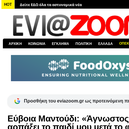
Δείτε ΕΔΩ όλα τα νέα από τον κόσμο
HOT
Δείτε ΕΔΩ όλα τα νέα για την Χαλκίδα και όλη την Εύβοια
Δείτε ΕΔΩ όλες τις ειδήσεις από την Ελλάδα
Δείτε ΕΔΩ όλα τα πολιτικά νέα
Δείτε ΕΔΩ τις αποκαλύψεις του EviaZoom.gr
ΟΠΕ
ΑΡΧΙΚΗ
ΚΟΙΝΩΝΙΑ
ΕΓΚΛΗΜΑ
ΠΟΛΙΤΙΚΗ
ΕΛΛΑΔΑ
Δείτε ΕΔΩ όλα τα αστυνομικά νέα
Προσθήκη του eviazoom.gr ως προτεινόμενη π
Εύβοια Μαντούδι: «Άγνωστος
αρπάξει το παιδί μου μετά το 