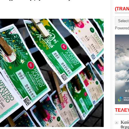
(TRA
Powere
ΤΕΛΕΥ
Καύ
θερ