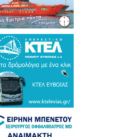
ρκικά ΜΜΕ: Συναγερμός και
μος σε Ελλάδα και Ισραήλ για τον
 Τουρκικό υπερσύχρονο βαλιστικό
αυλο με βεληνεκές 6.000 χιλιομέτρα
ΤΟ & ΒΙΝΤΕΟ)
α Gate: Την περίμεναν στη
εδρίαση λογοδοσίας και αυτή
αζε μετάλλια και έβλεπε τον
αθηναϊκό στο μπάσκετ / Τα άδεια
ανα της ξεφτίλας! (ΦΩΤΟ)
ξάρτητος βουλευτής Γιάννης
ακιώτης στο EviaZoom.gr:
ιτοκοσμικό το κράτος δικαίου στην
νανία του Μητσοτάκη, στο
χαστρο του καθεστώτος όσο ποτέ οι
οχλητικοί" δημοσιογράφοι...»
όπουλος: «Εάν τυχόν υπήρχε
τος δικαίου ο Εισαγγελέας του
ίου Πάγου θα έπρεπε να τιμωρηθεί
αδειγματικά...»