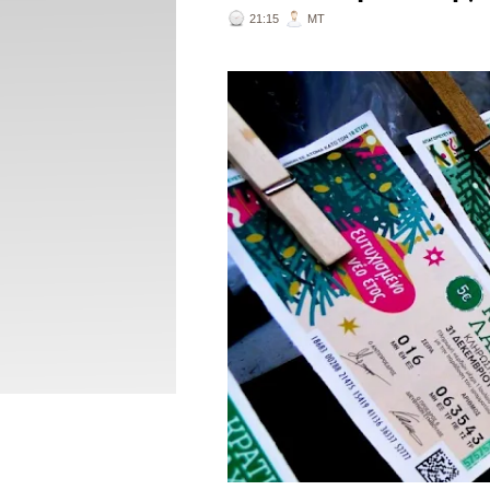
21:15
ΜΤ