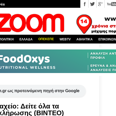
νέα
 κόσμο
Χαλκίδα και όλη την Εύβοια
πό την Ελλάδα
ΟΠΕΚΕΠΕ
ΠΟΛΙΤΙΚΗ
ΕΛΛΑΔΑ
WEBTV
ΑΘΛΗΤΙΚΑ
ΕΠΙΚΟΙΝΩΝ
υ EviaZoom.gr
.gr ως προτεινόμενη πηγή στην Google
χείο: Δείτε όλα τα
 κλήρωσης (ΒΙΝΤΕΟ)