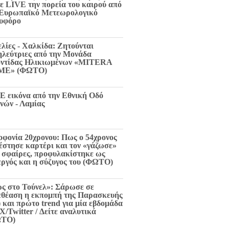
τε LIVE την πορεία του καιρού από
 Ευρωπαϊκό Μετεωρολογικό
υφόρο
ελίες - Χαλκίδα: Ζητούνται
ηλεύτριες από την Μονάδα
ντίδας Ηλικιωμένων «MITERA
ME» (ΦΩΤΟ)
E εικόνα από την Εθνική Οδό
νών - Λαμίας
οφονία 20χρονου: Πως ο 54χρονος
 έστησε καρτέρι και τον «γάζωσε»
6 σφαίρες, προφυλακίστηκε ως
εργός και η σύζυγος του (ΦΩΤΟ)
ς στο Τούνελ»: Σάρωσε σε
εθέαση η εκπομπή της Παρασκευής
) και πρώτο trend για μία εβδομάδα
X/Twitter / Δείτε αναλυτικά
ΩΤΟ)