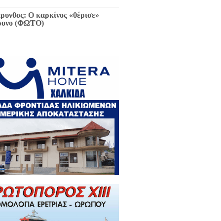
ρυνθος: Ο καρκίνος «θέρισε»
ρονο (ΦΩΤΟ)
ιαφθορά στη Χαλκίδα έχει
ελθόν και μέλλον / Αποκλειστικά
 EviaZoom.gr: Η ένορκη κατάθεση
ην Εισαγγελέα Χαλκίδας:
εφθαρμένοι στη Χαλκίδα όλοι οι
κούντες δημόσιοι λειτουργοί...»
ΓΡΑΦΑ)
ά την Χαλκίδα έμεινε χωρίς νερό
 το Βασιλικό λόγω ξανά νέας
κτης βλάβης...
 Κωνσταντοπούλου για σκάνδαλο
κλοπών: «Να κληθεί ο Εισαγγελέας
 Αρείου Πάγου Κ. Τζαβέλλας στην
τροπή Θεσμών και Διαφάνειας της
λής»