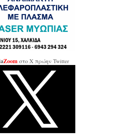
σε και σε εμένα μπάρμπα...»
κίδα: Άρον άρον την κοπάνησε η
ικήτρια της ΔΥΠΑ από το
αρτωλό» Επιμελητήριο Εύβοιας /
αν προσβλητική, ειρωνική και
ιωτική προς τους εργαζόμενους...»
ia
Zoom
στο X πρώην Twitter
οι της αντιπολίτευσης για τις νέες
καλύψεις: «Ο εισαγγελέας
βέλλας αθώωσε και τον εαυτό του,
απάτησε βάναυσα το ήδη
οποιημένο κράτος δικαίου με μία
ξικοματική διάταξη, θα κληθούν
 να λογοδοτήσουν και πρωτίστως ο
υθύνων και αυτού του εγκλήματος
ητσοτάκης...»
κίδα: Δείτε ζωντανά την κίνηση
 Παλαιά Γέφυρα (LIVE ΕΙΚΟΝΑ)