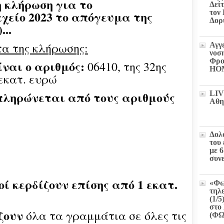
 κλήρωση για το
Δεί
χείο 2023 το απόγευμα της
τον
Δορ
...
α της κλήρωσης:
Αγγ
νοσ
Φρο
ναι ο αριθμός:
06410, της 32ης
HO
 εκατ. ευρώ
πληρώνεται από τους αριθμούς
LIV
Αθη
Δολ
του
με 
συν
 κερδίζουν επίσης από 1 εκατ.
«Φω
τηλ
(1/5
στο 
ζουν
όλα τα γραμμάτια σε όλες τις
(Φ