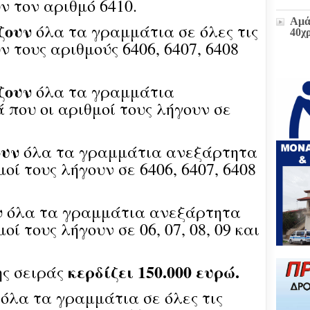
ν τον αριθμό 6410.
Αμά
ζουν
όλα τα γραμμάτια σε όλες τις
40χ
ν τους αριθμούς 6406, 6407, 6408
Η δ
ζουν
όλα τα γραμμάτια
παρ
στο
 που οι αριθμοί τους λήγουν σε
πρώ
«Δι
διοι
(ΕΓ
ουν
όλα τα γραμμάτια ανεξάρτητα
οί τους λήγουν σε 6406, 6407, 6408
Μετ
και
έκτα
ν
όλα τα γραμμάτια ανεξάρτητα
οί τους λήγουν σε 06, 07, 08, 09 και
Ζωή
υπο
του
κερδίζει 150.000 ευρώ.
ης σειράς
Επι
Βου
όλα τα γραμμάτια σε όλες τις