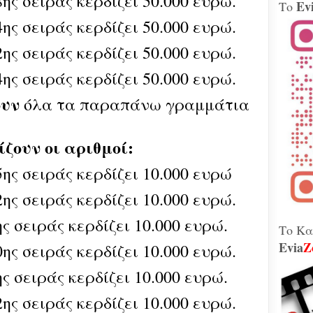
ης σειράς κερδίζει 50.000 ευρώ.
Ev
Το
Βίν
ης σειράς κερδίζει 50.000 ευρώ.
μοτ
240 
Παλ
ης σειράς κερδίζει 50.000 ευρώ.
Θήβ
ης σειράς κερδίζει 50.000 ευρώ.
Τα 
ουν
όλα τα παραπάνω γραμμάτια
Κοβέ
Μητ
εκτ
GAT
ίζουν οι αριθμοί:
μετ
Γεω
Αδε
5ης σειράς κερδίζει 10.000 ευρώ
κάν
διά
ης σειράς κερδίζει 10.000 ευρώ.
το 
που
ς σειράς κερδίζει 10.000 ευρώ.
λειτ
Το Κα
Evia
Z
ης σειράς κερδίζει 10.000 ευρώ.
Χιόν
αυτό
ς σειράς κερδίζει 10.000 ευρώ.
σφο
Ελλ
ης σειράς κερδίζει 10.000 ευρώ.
περ