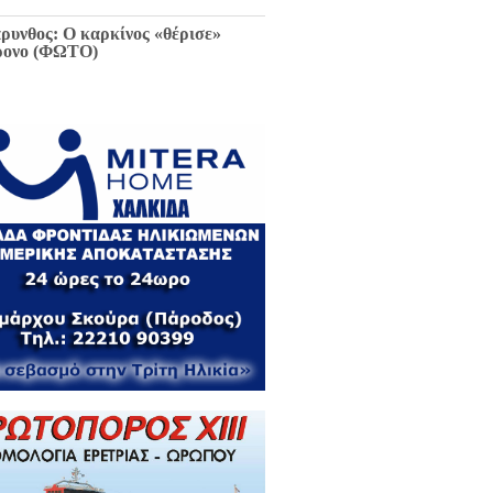
ρυνθος: Ο καρκίνος «θέρισε»
ρονο (ΦΩΤΟ)
ιαφθορά στη Χαλκίδα έχει
ελθόν και μέλλον / Αποκλειστικά
 EviaZoom.gr: Η ένορκη κατάθεση
ην Εισαγγελέα Χαλκίδας:
εφθαρμένοι στη Χαλκίδα όλοι οι
κούντες δημόσιοι λειτουργοί...»
ΓΡΑΦΑ)
ά την Χαλκίδα έμεινε χωρίς νερό
 το Βασιλικό λόγω ξανά νέας
κτης βλάβης...
 Κωνσταντοπούλου για σκάνδαλο
κλοπών: «Να κληθεί ο Εισαγγελέας
 Αρείου Πάγου Κ. Τζαβέλλας στην
τροπή Θεσμών και Διαφάνειας της
λής»