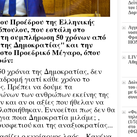
Δεί
τον
Δορ
ου Προέδρου της Ελληνικής
πουλου, που εστάλη στο
Αγγ
νοσ
ή τη συμπλήρωση 50 χρόνων από
Φρο
της Δημοκρατίας" και την
HO
 στο Προεδρικό Μέγαρο, όπου
ρών:
LIV
Αθη
50 χρόνια της Δημοκρατίας, δεν
αδρομή γιατί κάθε χρόνο το
Δολ
ς. Πρέπει να δούμε τα
του
ώνων των ανθρώπων εκείνης της
με 
συν
 και αν οι αξίες που ήθελαν να
οποιήθηκαν. Εννοείται πως δεν θα
«Φω
για ποια Δημοκρατία μιλάμε; ,
τηλ
(1/5
υσφετιού και της αναξιοκρατίας...
στο 
(Φ
σίζει ο κυρίαρχος λαός... Κανένα