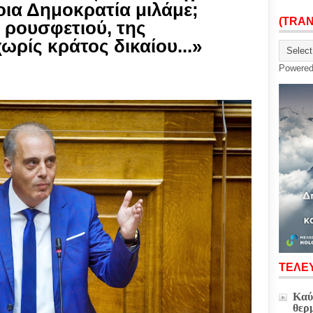
οια Δημοκρατία μιλάμε;
(TRA
 ρουσφετιού, της
ωρίς κράτος δικαίου...»
Powere
ΤΕΛΕΥ
Καύ
θερ