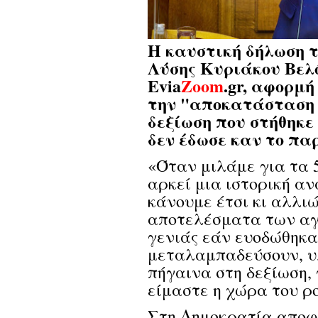
Η καυστική δήλωση τ
Λύσης Κυριάκου Βελό
Evia
Zoom
.gr, αφορμ
την "αποκατάσταση 
δεξίωση που στήθηκε
δεν έδωσε καν το πα
«Όταν μιλάμε για τα 
αρκεί μια ιστορική αν
κάνουμε έτσι κι αλλιώ
αποτελέσματα των αγ
γενιάς εάν ευοδώθηκαν
μεταλαμπαδεύσουν, υλ
πήγαινα στη δεξίωση, 
είμαστε η χώρα του ρο
Στη Δημοκρατία αποφα