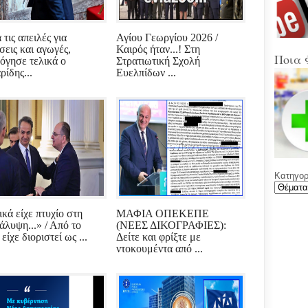
Στα
Βοιω
Κρή
τις απειλές για
Αγίου Γεωργίου 2026 /
σεις και αγωγές,
Καιρός ήταν...! Στη
(Sup
Ποια 
όγησε τελικά ο
Στρατιωτική Σχολή
Ένω
ρίδης...
Ευελπίδων ...
Ολυ
ΑΕΚ
Νέε
Φύλ
την 
Κατηγορί
Γελά
Ξαφ
παρ
για
ικά είχε πτυχίο στη
ΜΑΦΙΑ ΟΠΕΚΕΠΕ
ρου
άλυψη...» / Από το
(ΝΕΕΣ ΔΙΚΟΓΡΑΦΙΕΣ):
μετά
είχε διοριστεί ως ...
Δείτε και φρίξτε με
υπο
ντοκουμέντα από ...
με χ
καθ
αντι