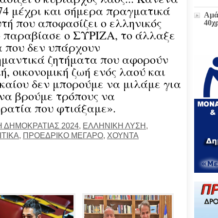
74 μέχρι και σήμερα πραγματικά
Αμά
υτή που αποφασίζει ο ελληνικός
40χ
το παραβίασε ο ΣΥΡΙΖΑ, το άλλαξε
α που δεν υπάρχουν
Η δ
ημαντικά ζητήματα που αφορούν
παρ
κή, οικονομική ζωή ενός λαού και
στο
πρώ
ικαίου δεν μπορούμε να μιλάμε για
«Δι
 να βρούμε τρόπους να
διοι
(ΕΓ
ρατία που φτιάξαμε».
Μετ
 ΔΗΜΟΚΡΑΤΙΑΣ 2024
,
ΕΛΛΗΝΙΚΗ ΛΥΣΗ
,
και
ΙΤΙΚΑ
,
ΠΡΟΕΔΡΙΚΟ ΜΕΓΑΡΟ
,
ΧΟΥΝΤΑ
έκτα
Ζωή
υπο
του
Επι
Βου