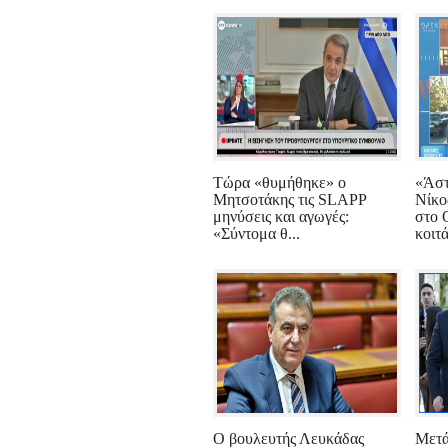
Τώρα «θυμήθηκε» ο
«Άστ
Μητσοτάκης τις SLAPP
Νίκο
μηνύσεις και αγωγές:
στο 
«Σύντομα θ...
κοιτά
Ο βουλευτής Λευκάδας
Μετά