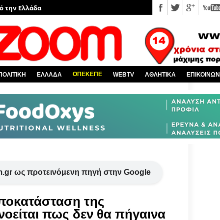
πό την Ελλάδα
υ EviaZoom.gr
νέα
 κόσμο
ΟΠΕΚΕΠΕ
ΠΟΛΙΤΙΚΗ
ΕΛΛΑΔΑ
WEBTV
ΑΘΛΗΤΙΚΑ
ΕΠΙΚΟΙΝΩΝ
Χαλκίδα και όλη την Εύβοια
.gr ως προτεινόμενη πηγή στην Google
αποκατάσταση της
νοείται πως δεν θα πήγαινα