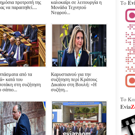
Ev
Το
δημόσια προτροπή της
καλοκαίρι σε λειτουργία η
Βίν
ς να παραιτηθεί....
Μονάδα Τεχνητού
μοτ
Νεφρού...
240 
Παλ
Θήβ
Τα 
Κοβέ
Μητ
εκτ
GAT
μετ
Γεω
Αδε
πάσματα από τα
Καρυστιανού για την
κάν
ά» κατά του
συζήτηση περί Κράτους
διά
οτάκη στη συζήτηση
Δικαίου στη Βουλή: «Η
το 
ο σάπιο...
συζήτη...
που
λειτ
Το Κα
Evia
Z
Χιόν
αυτό
σφο
Ελλ
περ