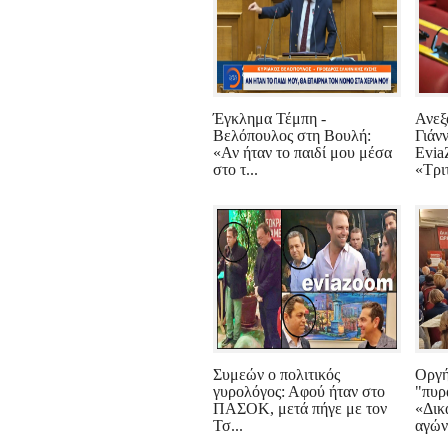
Έγκλημα Τέμπη -
Ανεξ
Βελόπουλος στη Βουλή:
Γιάν
«Αν ήταν το παιδί μου μέσα
Evia
στο τ...
«Τρι
Συμεών ο πολιτικός
Οργή
γυρολόγος: Αφού ήταν στο
"πυρ
ΠΑΣΟΚ, μετά πήγε με τον
«Δικ
Τσ...
αγώνα