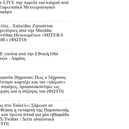
τε LIVE την πορεία του καιρού από
 Ευρωπαϊκό Μετεωρολογικό
υφόρο
ελίες - Χαλκίδα: Ζητούνται
ηλεύτριες από την Μονάδα
ντίδας Ηλικιωμένων «MITERA
ME» (ΦΩΤΟ)
E εικόνα από την Εθνική Οδό
νών - Λαμίας
οφονία 20χρονου: Πως ο 54χρονος
 έστησε καρτέρι και τον «γάζωσε»
6 σφαίρες, προφυλακίστηκε ως
εργός και η σύζυγος του (ΦΩΤΟ)
ς στο Τούνελ»: Σάρωσε σε
εθέαση η εκπομπή της Παρασκευής
) και πρώτο trend για μία εβδομάδα
X/Twitter / Δείτε αναλυτικά
ΩΤΟ)