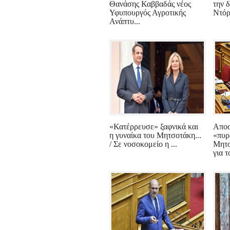
Θανάσης Καββαδάς νέος
την 
Υφυπουργός Αγροτικής
Ντόρα
Ανάπτυ...
«Κατέρρευσε» ξαφνικά και
Αποσ
η γυναίκα του Μητσοτάκη...
«πυρ
/ Σε νοσοκομείο η ...
Μητσ
για τ