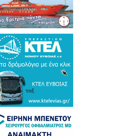
ρκικά ΜΜΕ: Συναγερμός και
μος σε Ελλάδα και Ισραήλ για τον
 Τουρκικό υπερσύχρονο βαλιστικό
αυλο με βεληνεκές 6.000 χιλιομέτρα
ΤΟ & ΒΙΝΤΕΟ)
α Gate: Την περίμεναν στη
εδρίαση λογοδοσίας και αυτή
αζε μετάλλια και έβλεπε τον
αθηναϊκό στο μπάσκετ / Τα άδεια
ανα της ξεφτίλας! (ΦΩΤΟ)
ξάρτητος βουλευτής Γιάννης
ακιώτης στο EviaZoom.gr:
ιτοκοσμικό το κράτος δικαίου στην
νανία του Μητσοτάκη, στο
χαστρο του καθεστώτος όσο ποτέ οι
οχλητικοί" δημοσιογράφοι...»
όπουλος: «Εάν τυχόν υπήρχε
τος δικαίου ο Εισαγγελέας του
ίου Πάγου θα έπρεπε να τιμωρηθεί
αδειγματικά...»