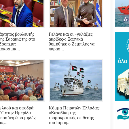
Του
τρό
νέο
πύρ
(ΦΩ
Βάκ
άρτητος βουλευτής
Γελάνε και οι «γαλάζιες
συν
νης Σαρακιώτης στο
ακρίδες»: Ξαφνικά
μοίρ
Zoom.gr:
θυμήθηκε ο Ζεμπίλης να
Παν
τοκοσμικ...
παρασ...
έδρ
Ανε
Σαρ
«Τρ
μπα
στό
"εν
Βελ
 λαού και σφοδρά
Κόμμα Πειρατών Ελλάδας:
κρά
ά" στην Ημερίδα
«Καταδίκη της
Αρε
παρ
αιοσύνη ώρα μηδέν,
τρομοκρατικής επίθεσης
ς...
του Ισραή...