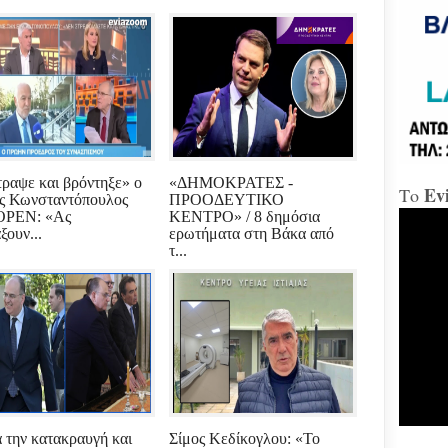
«Δώ
Χαλ
Διο
«αμ
«Ήτ
απαξ
ραψε και βρόντηξε» ο
«ΔΗΜΟΚΡΑΤΕΣ -
Ev
Το
ς Κωνσταντόπουλος
ΠΡΟΟΔΕΥΤΙΚΟ
Μύδρ
OPEN: «Ας
ΚΕΝΤΡΟ» / 8 δημόσια
απο
ξουν...
ερωτήματα στη Βάκα από
Τζα
τ...
κατ
κακ
πρα
για
διε
κ.Μ
Χαλ
στη
 την κατακραυγή και
Σίμος Κεδίκογλου: «Το