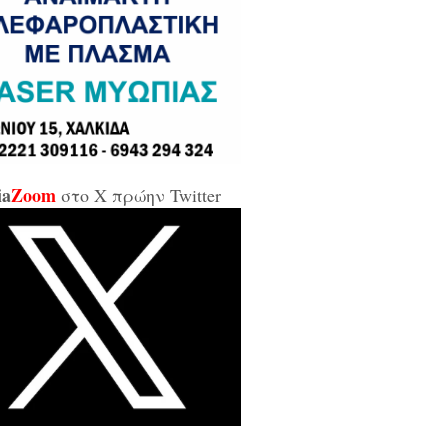
σε και σε εμένα μπάρμπα...»
κίδα: Άρον άρον την κοπάνησε η
ικήτρια της ΔΥΠΑ από το
αρτωλό» Επιμελητήριο Εύβοιας /
αν προσβλητική, ειρωνική και
ιωτική προς τους εργαζόμενους...»
ia
Zoom
στο X πρώην Twitter
οι της αντιπολίτευσης για τις νέες
καλύψεις: «Ο εισαγγελέας
βέλλας αθώωσε και τον εαυτό του,
απάτησε βάναυσα το ήδη
οποιημένο κράτος δικαίου με μία
ξικοματική διάταξη, θα κληθούν
 να λογοδοτήσουν και πρωτίστως ο
υθύνων και αυτού του εγκλήματος
ητσοτάκης...»
κίδα: Δείτε ζωντανά την κίνηση
 Παλαιά Γέφυρα (LIVE ΕΙΚΟΝΑ)