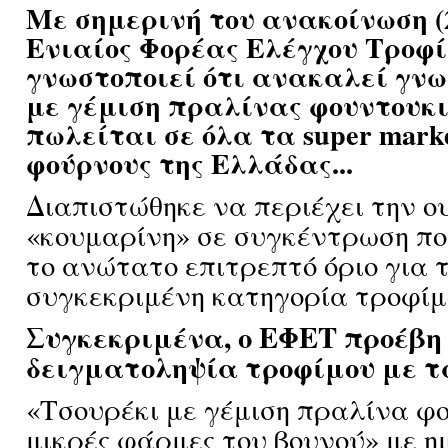
Με σημερινή του ανακοίνωση (2
Ενιαίος Φορέας Ελέγχου Τροφ
γνωστοποιεί ότι ανακαλεί γνω
με γέμιση πραλίνας φουντουκι
πωλείται σε όλα τα super mark
φούρνους της Ελλάδας...
Διαπιστώθηκε να περιέχει την ο
«κουμαρίνη» σε συγκέντρωση πο
το ανώτατο επιτρεπτό όριο για 
συγκεκριμένη κατηγορία τροφίμ
Συγκεκριμένα, ο ΕΦΕΤ προέβη
δειγματοληψία τροφίμου με τ
«Τσουρέκι με γέμιση πραλίνα φο
μικρές φάρμες του βουνού» με η