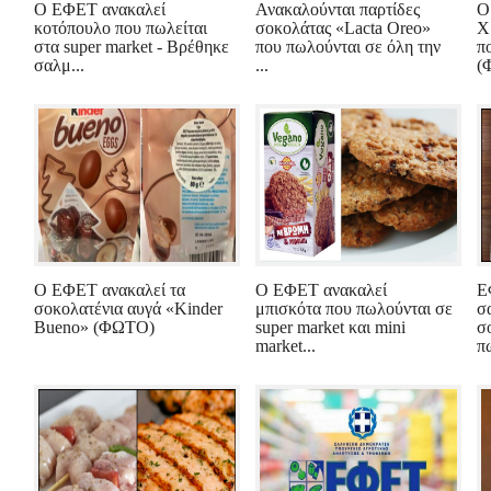
Ο ΕΦΕΤ ανακαλεί
Ανακαλούνται παρτίδες
Ο
κοτόπουλο που πωλείται
σοκολάτας «Lacta Oreo»
Χ
στα super market - Βρέθηκε
που πωλούνται σε όλη την
π
σαλμ...
...
(
Ο ΕΦΕΤ ανακαλεί τα
Ο ΕΦΕΤ ανακαλεί
Ε
σοκολατένια αυγά «Kinder
μπισκότα που πωλούνται σε
σ
Bueno» (ΦΩΤΟ)
super market και mini
σ
market...
πω