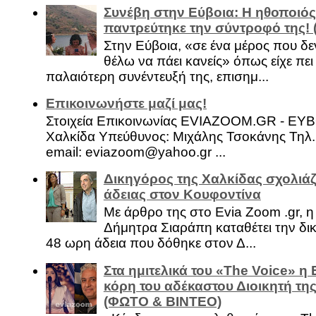
Συνέβη στην Εύβοια: Η ηθοποιός
παντρεύτηκε την σύντροφό της!
Στην Εύβοια, «σε ένα μέρος που δεν
θέλω να πάει κανείς» όπως είχε πει 
παλαιότερη συνέντευξή της, επισημ...
Επικοινωνήστε μαζί μας!
Στοιχεία Επικοινωνίας EVIAZOOM.GR - ΕΥ
Χαλκίδα Υπεύθυνος: Μιχάλης Τσοκάνης Τηλ.
email: eviazoom@yahoo.gr ...
Δικηγόρος της Χαλκίδας σχολιάζ
άδειας στον Κουφοντίνα
Με άρθρο της στο Evia Zoom .gr, 
Δήμητρα Σιαράπη καταθέτει την δι
48 ωρη άδεια που δόθηκε στον Δ...
Στα ημιτελικά του «The Voice» η
κόρη του αδέκαστου Διοικητή της
(ΦΩΤΟ & ΒΙΝΤΕΟ)