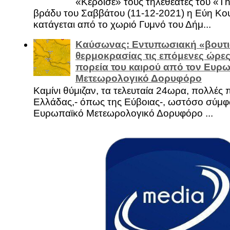
«Κέρδισε» τους τηλεθεατές του «Th
βράδυ του Σαββάτου (11-12-2021) η Εύη Κο
κατάγεται από το χωριό Γυμνό του Δήμ...
Καύσωνας: Εντυπωσιακή «βουτι
θερμοκρασίας τις επόμενες ώρες 
πορεία του καιρού από τον Ευρ
Μετεωρολογικό Δορυφόρο
Καμίνι θύμιζαν, τα τελευταία 24ωρα, πολλές 
Ελλάδας,- όπως της Εύβοιας-, ωστόσο σύμφ
Ευρωπαϊκό Μετεωρολογικό Δορυφόρο ...