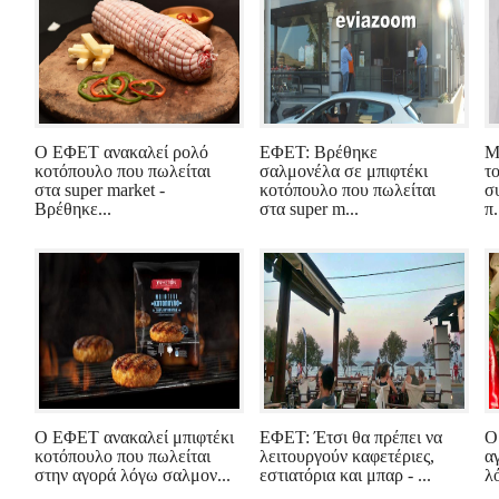
Ο ΕΦΕΤ ανακαλεί ρολό
ΕΦΕΤ: Βρέθηκε
Μ
κοτόπουλο που πωλείται
σαλμονέλα σε μπιφτέκι
τ
στα super market -
κοτόπουλο που πωλείται
σ
Βρέθηκε...
στα super m...
π.
Ο ΕΦΕΤ ανακαλεί μπιφτέκι
ΕΦΕΤ: Έτσι θα πρέπει να
Ο
κοτόπουλο που πωλείται
λειτουργούν καφετέριες,
α
στην αγορά λόγω σαλμον...
εστιατόρια και μπαρ - ...
λ