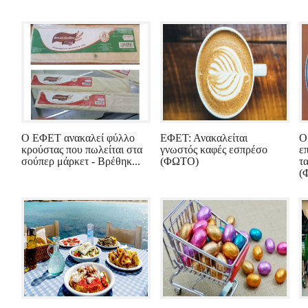
Ο ΕΦΕΤ ανακαλεί φύλλο
ΕΦΕΤ: Ανακαλείται
Ο
κρούστας που πωλείται στα
γνωστός καφές εσπρέσο
ε
σούπερ μάρκετ - Βρέθηκ...
(ΦΩΤΟ)
τ
(