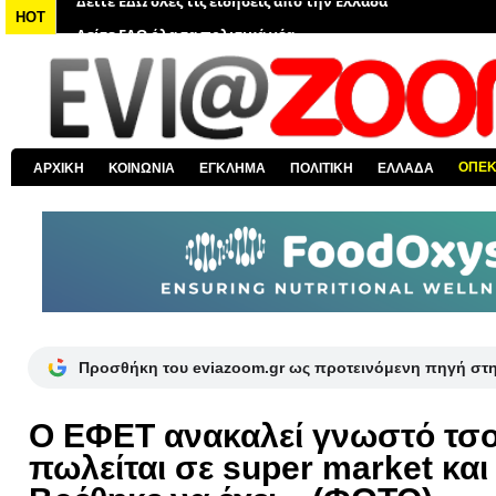
Δείτε ΕΔΩ όλα τα πολιτικά νέα
HOT
Δείτε ΕΔΩ τις αποκαλύψεις του EviaZoom.gr
Δείτε ΕΔΩ όλα τα αστυνομικά νέα
Δείτε ΕΔΩ όλα τα νέα από τον κόσμο
Δείτε ΕΔΩ όλα τα νέα για την Χαλκίδα και όλη την Εύβοια
ΟΠΕ
ΑΡΧΙΚΗ
ΚΟΙΝΩΝΙΑ
ΕΓΚΛΗΜΑ
ΠΟΛΙΤΙΚΗ
ΕΛΛΑΔΑ
Δείτε ΕΔΩ όλες τις ειδήσεις από την Ελλάδα
Προσθήκη του eviazoom.gr ως προτεινόμενη πηγή στ
Ο ΕΦΕΤ ανακαλεί γνωστό τσο
πωλείται σε super market και