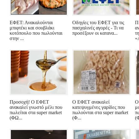
ΕΦΕΤ: Ανακαλούνται
Οδηγίες του ΕΦΕΤ για τις
Π
μπιφτέκι και σουβλάκι
πασχαλινές αγορές - Τι να
α
κοτόπουλο που πωλούνται
προσέξουν οι κατανα...
τ
στην ...
«
Προσοχή! Ο ΕΦΕΤ
Ο ΕΦΕΤ ανακαλεί
Ο
ανακαλεί γνωστό μέλι που
κατεψυγμένες γαρίδες που
μ
πωλείται στα super market
πωλούνται στα super market
π
(ΦΩ...
(Φ...
(