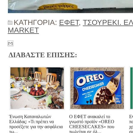
ΚΑΤΗΓΟΡΙΑ:
ΕΦΕΤ
,
ΤΣΟΥΡΕΚΙ. Ε
MARKET
ΔΙΑΒΑΣΤΕ ΕΠΙΣΗΣ:
Ένωση Καταναλωτών
Ο ΕΦΕΤ ανακαλεί το
Ε
Ελλάδας: «Τι πρέπει να
γνωστό προϊόν «OREO
π
προσέξετε για την ασφάλεια
CHEESECAKES» που
χ
τω...
πωλείται σε όλ...
σ