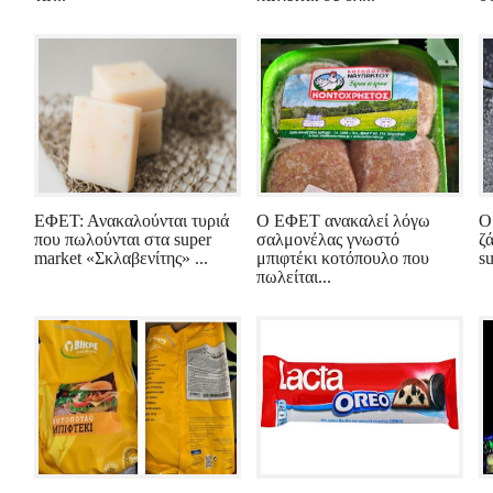
ΕΦΕΤ: Ανακαλούνται τυριά
Ο ΕΦΕΤ ανακαλεί λόγω
Ο
που πωλούνται στα super
σαλμονέλας γνωστό
ζ
market «Σκλαβενίτης» ...
μπιφτέκι κοτόπουλο που
s
πωλείται...