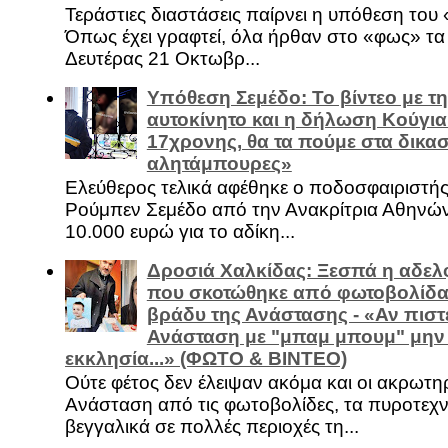
Τεράστιες διαστάσεις παίρνει η υπόθεση του
Όπως έχει γραφτεί, όλα ήρθαν στο «φως» τ
Δευτέρας 21 Οκτωβρ...
Υπόθεση Σεμέδο: Το βίντεο με τ
αυτοκίνητο και η δήλωση Κούγια
17χρονης, θα τα πούμε στα δικασ
αλητάμπουρες»
Ελεύθερος τελικά αφέθηκε ο ποδοσφαιριστή
Ρούμπεν Σεμέδο από την Ανακρίτρια Αθηνώ
10.000 ευρώ για το αδίκη...
Δροσιά Χαλκίδας: Ξεσπά η αδελ
που σκοτώθηκε από φωτοβολίδα 
βράδυ της Ανάστασης - «Αν πιστε
Ανάσταση με "μπαμ μπουμ" μην
εκκλησία...» (ΦΩΤΟ & ΒΙΝΤΕΟ)
Ούτε φέτος δεν έλειψαν ακόμα και οι ακρωτη
Ανάσταση από τις φωτοβολίδες, τα πυροτεχν
βεγγαλικά σε πολλές περιοχές τη...