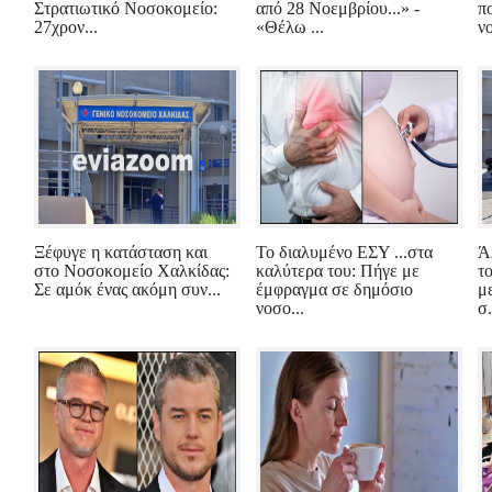
Στρατιωτικό Νοσοκομείο:
από 28 Νοεμβρίου...» -
π
27χρον...
«Θέλω ...
νο
Ξέφυγε η κατάσταση και
Το διαλυμένο ΕΣΥ ...στα
Ά
στο Νοσοκομείο Χαλκίδας:
καλύτερα του: Πήγε με
τ
Σε αμόκ ένας ακόμη συν...
έμφραγμα σε δημόσιο
μ
νοσο...
σ.