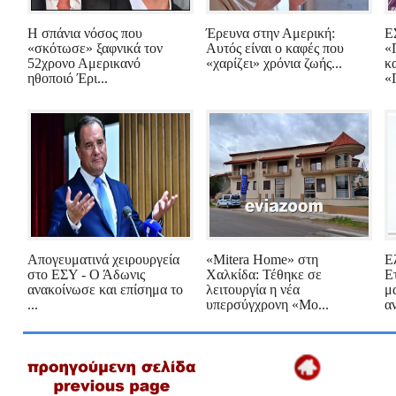
Η σπάνια νόσος που
Έρευνα στην Αμερική:
Ε
«σκότωσε» ξαφνικά τον
Αυτός είναι ο καφές που
«
52χρονο Αμερικανό
«χαρίζει» χρόνια ζωής...
κ
ηθοποιό Έρι...
«
Απογευματινά χειρουργεία
«Mitera Home» στη
Ε
στο ΕΣΥ - Ο Άδωνις
Χαλκίδα: Τέθηκε σε
Ε
ανακοίνωσε και επίσημα το
λειτουργία η νέα
μ
...
υπερσύγχρονη «Μο...
α