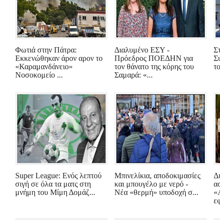
Φωτιά στην Πάτρα:
Διαλυμένο ΕΣΥ -
Σ
Εκκενώθηκαν άρον αρον το
Πρόεδρος ΠΟΕΔΗΝ για
Σ
«Καραμανδάνειο»
τον θάνατο της κόρης του
τ
Νοσοκομείο ...
Σαμαρά: «...
Super League: Ενός λεπτού
Μπινελίκια, αποδοκιμασίες
Δ
σιγή σε όλα τα ματς στη
και μπουγέλο με νερό -
α
μνήμη του Μίμη Δομάζ...
Νέα «θερμή» υποδοχή σ...
«
εφ