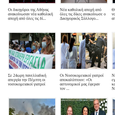
Οι δικηγόροι της Αθήνας
Νέα καθολική αποχή από
Θ
ανακοίνωσαν νέα καθολική
όλες τις δίκες ανακοίνωσε ο
ν
αποχή από όλες τις δί...
Δικηγορικός Σύλλογο...
απ
Σε 24ωρη πανελλαδική
Οι Νοσοκομειακοί γιατροί
Ν
απεργία την Πέμπτη οι
αποκαλύπτουν: «Οι
ε
νοσοκομειακοί γιατροί
αστυνομικοί μας έφεραν
κ
τον ...
Ν