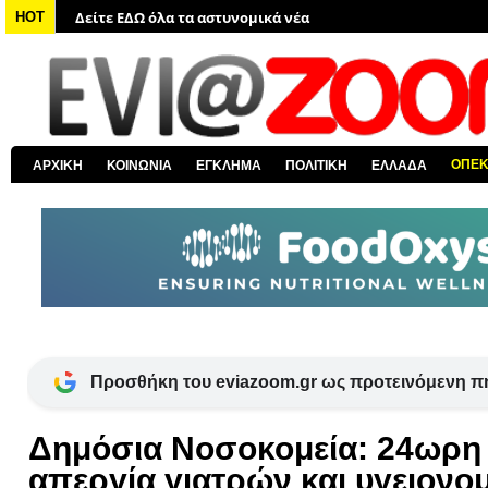
Δείτε ΕΔΩ όλα τα νέα από τον κόσμο
HOT
Δείτε ΕΔΩ όλα τα νέα για την Χαλκίδα και όλη την Εύβοια
Δείτε ΕΔΩ όλες τις ειδήσεις από την Ελλάδα
Δείτε ΕΔΩ όλα τα πολιτικά νέα
Δείτε ΕΔΩ τις αποκαλύψεις του EviaZoom.gr
ΟΠΕ
ΑΡΧΙΚΗ
ΚΟΙΝΩΝΙΑ
ΕΓΚΛΗΜΑ
ΠΟΛΙΤΙΚΗ
ΕΛΛΑΔΑ
Δείτε ΕΔΩ όλα τα αστυνομικά νέα
Προσθήκη του eviazoom.gr ως προτεινόμενη π
Δημόσια Νοσοκομεία: 24ωρη
απεργία γιατρών και υγειονο