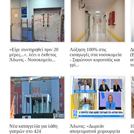
«Είχε συντηρηθεί πριν 20
Αύξηση 100% στις
Δ
μέρες...», λέει ο έκθετος
εισαγωγές στα νοσοκομεία
(
Άδωνις - Νοσοκομείο...
- Σαρώνουν κορονοϊός και
α
γρί...
το
Νέα καταγγελία για λάθη
Άδωνις: «Δωρεάν
1
γιατρών στο 424
απογευματινά χειρουργεία
α