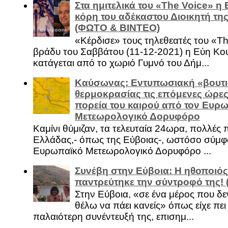
Στα ημιτελικά του «The Voice» η
κόρη του αδέκαστου Διοικητή της
(ΦΩΤΟ & ΒΙΝΤΕΟ)
«Κέρδισε» τους τηλεθεατές του «Th
βράδυ του Σαββάτου (11-12-2021) η Εύη Κο
κατάγεται από το χωριό Γυμνό του Δήμ...
Καύσωνας: Εντυπωσιακή «βουτι
θερμοκρασίας τις επόμενες ώρες 
πορεία του καιρού από τον Ευρ
Μετεωρολογικό Δορυφόρο
Καμίνι θύμιζαν, τα τελευταία 24ωρα, πολλές 
Ελλάδας,- όπως της Εύβοιας-, ωστόσο σύμφ
Ευρωπαϊκό Μετεωρολογικό Δορυφόρο ...
Συνέβη στην Εύβοια: Η ηθοποιός
παντρεύτηκε την σύντροφό της!
Στην Εύβοια, «σε ένα μέρος που δεν
θέλω να πάει κανείς» όπως είχε πει 
παλαιότερη συνέντευξή της, επισημ...