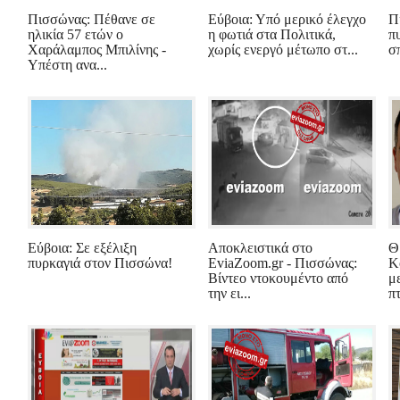
Πισσώνας: Πέθανε σε
Εύβοια: Υπό μερικό έλεγχο
Π
ηλικία 57 ετών ο
η φωτιά στα Πολιτικά,
π
Χαράλαμπος Μπιλίνης -
χωρίς ενεργό μέτωπο στ...
σπ
Υπέστη ανα...
Εύβοια: Σε εξέλιξη
Αποκλειστικά στο
Θ
πυρκαγιά στον Πισσώνα!
EviaZoom.gr - Πισσώνας:
Κ
Βίντεο ντοκουμέντο από
μ
την ει...
π