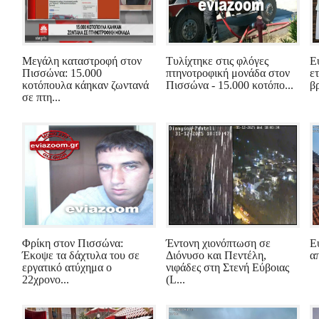
Μεγάλη καταστροφή στον
Τυλίχτηκε στις φλόγες
Ε
Πισσώνα: 15.000
πτηνοτροφική μονάδα στον
ε
κοτόπουλα κάηκαν ζωντανά
Πισσώνα - 15.000 κοτόπο...
βρ
σε πτη...
Φρίκη στον Πισσώνα:
Έντονη χιονόπτωση σε
Ε
Έκοψε τα δάχτυλα του σε
Διόνυσο και Πεντέλη,
απ
εργατικό ατύχημα ο
νιφάδες στη Στενή Εύβοιας
22χρονο...
(L...