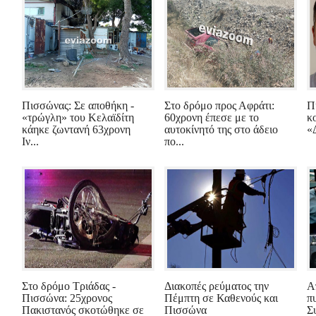
Πισσώνας: Σε αποθήκη -
Στο δρόμο προς Αφράτι:
Π
«τρώγλη» του Κελαϊδίτη
60χρονη έπεσε με το
κ
κάηκε ζωντανή 63χρονη
αυτοκίνητό της στο άδειο
«
Ιν...
πο...
Στο δρόμο Τριάδας -
Διακοπές ρεύματος την
Α
Πισσώνα: 25χρονος
Πέμπτη σε Καθενούς και
π
Πακιστανός σκοτώθηκε σε
Πισσώνα
Σ