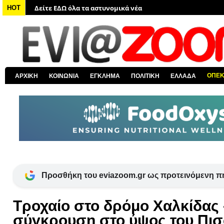
Δείτε ΕΔΩ όλα τα νέα από τον κόσμο
HOT
Δείτε ΕΔΩ όλα τα νέα για την Χαλκίδα και όλη την Εύβοια
Δείτε ΕΔΩ όλες τις ειδήσεις από την Ελλάδα
Δείτε ΕΔΩ όλα τα πολιτικά νέα
Δείτε ΕΔΩ τις αποκαλύψεις του EviaZoom.gr
ΟΠΕ
ΑΡΧΙΚΗ
ΚΟΙΝΩΝΙΑ
ΕΓΚΛΗΜΑ
ΠΟΛΙΤΙΚΗ
ΕΛΛΑΔΑ
Προσθήκη του eviazoom.gr ως προτεινόμενη π
Τροχαίο στο δρόμο Χαλκίδας 
σύγκρουση στο ύψος του Πισ