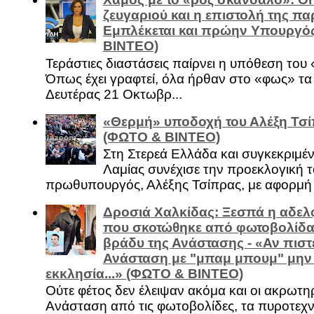
ζευγαριού και η επιστολή της πα
Εμπλέκεται και πρώην Υπουργό
ΒΙΝΤΕΟ)
Τεράστιες διαστάσεις παίρνει η υπόθεση του
Όπως έχει γραφτεί, όλα ήρθαν στο «φως» τ
Δευτέρας 21 Οκτωβρ...
«Θερμή» υποδοχή του Αλέξη Τσί
(ΦΩΤΟ & ΒΙΝΤΕΟ)
Στη Στερεά Ελλάδα και συγκεκριμέ
Λαμίας συνέχισε την προεκλογική τ
πρωθυπουργός, Αλέξης Τσίπρας, με αφορμή .
Δροσιά Χαλκίδας: Ξεσπά η αδελ
που σκοτώθηκε από φωτοβολίδα 
βράδυ της Ανάστασης - «Αν πιστε
Ανάσταση με "μπαμ μπουμ" μην
εκκλησία...» (ΦΩΤΟ & ΒΙΝΤΕΟ)
Ούτε φέτος δεν έλειψαν ακόμα και οι ακρωτη
Ανάσταση από τις φωτοβολίδες, τα πυροτεχν