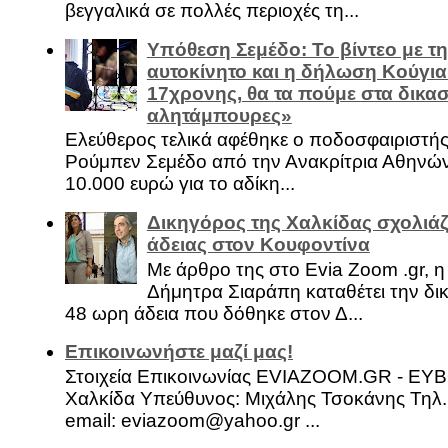
βεγγαλικά σε πολλές περιοχές τη...
Υπόθεση Σεμέδο: Το βίντεο με τ
αυτοκίνητο και η δήλωση Κούγια
17χρονης, θα τα πούμε στα δικασ
αλητάμπουρες»
Ελεύθερος τελικά αφέθηκε ο ποδοσφαιριστή
Ρούμπεν Σεμέδο από την Ανακρίτρια Αθηνώ
10.000 ευρώ για το αδίκη...
Δικηγόρος της Χαλκίδας σχολιάζ
άδειας στον Κουφοντίνα
Με άρθρο της στο Evia Zoom .gr, 
Δήμητρα Σιαράπη καταθέτει την δι
48 ωρη άδεια που δόθηκε στον Δ...
Επικοινωνήστε μαζί μας!
Στοιχεία Επικοινωνίας EVIAZOOM.GR - ΕΥ
Χαλκίδα Υπεύθυνος: Μιχάλης Τσοκάνης Τηλ.
email: eviazoom@yahoo.gr ...