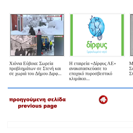
Χιόνια Εύβοια: Σωρεία
H εταιρεία «Δίρφυς ΑΕ»
Μ
προβλημάτων σε Στενή και
ανακατασκεύασε το
Σ
σε χωριά του Δήμου Διρφ...
εποχικό πυροσβεστικό
Σ
κλιμάκιο...