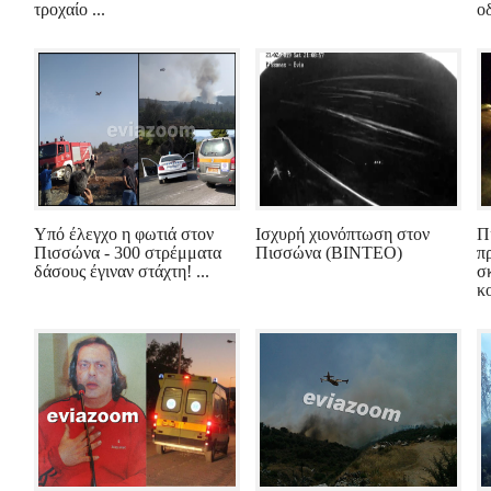
τροχαίο ...
οδ
Υπό έλεγχο η φωτιά στον
Ισχυρή χιονόπτωση στον
Π
Πισσώνα - 300 στρέμματα
Πισσώνα (ΒΙΝΤΕΟ)
π
δάσους έγιναν στάχτη! ...
σ
κ