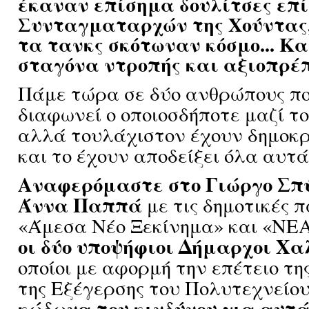
έκαναν επίσημα δουλίτσες επί
Συνταγματαρχών της Χούντας,
τα τανκς σκότωναν κόσμο... Κα
σταγόνα ντροπής και αξιοπρέ
Πάμε τώρα σε δύο ανθρώπους πο
διαφωνεί ο οποιοσδήποτε μαζί το
αλλά τουλάχιστον έχουν δημοκ
και το έχουν αποδείξει όλα αυτά
Αναφερόμαστε στο Γιώργο Σπύ
Άννα Παππά
με τις δημοτικές 
«Άμεσα Νέο Ξεκίνημα» και «Ν
οι δύο υποψήφιοι Δήμαρχοι Χα
οποίοι με αφορμή την επέτειο τη
της Εξέγερσης του Πολυτεχνείο
κώδωνα του κινδύνου για αυτά