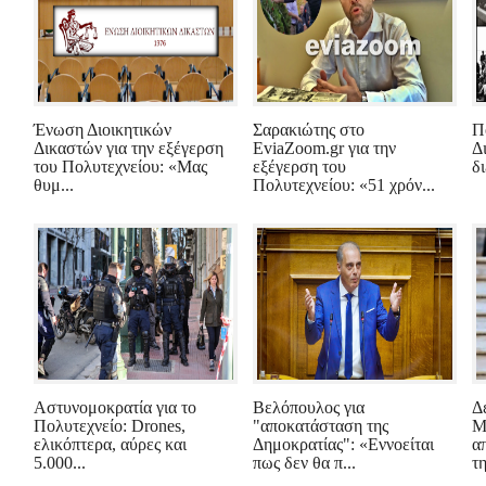
Ένωση Διοικητικών
Σαρακιώτης στο
Π
Δικαστών για την εξέγερση
EviaZoom.gr για την
Δ
του Πολυτεχνείου: «Μας
εξέγερση του
δ
θυμ...
Πολυτεχνείου: «51 χρόν...
Αστυνομοκρατία για το
Βελόπουλος για
Δ
Πολυτεχνείο: Drones,
"αποκατάσταση της
Μ
ελικόπτερα, αύρες και
Δημοκρατίας": «Εννοείται
α
5.000...
πως δεν θα π...
τη