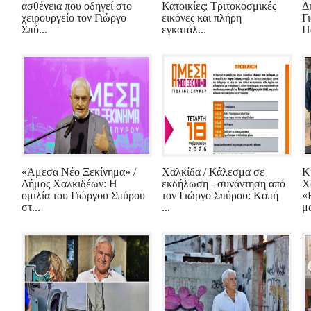
ασθένεια που οδηγεί στο
Κατοικίες: Τριτοκοσμικές
Δ
χειρουργείο τον Γιώργο
εικόνες και πλήρη
Γ
Σπύ...
εγκατάλ...
Π
«Άμεσα Νέο Ξεκίνημα» /
Χαλκίδα / Κάλεσμα σε
Κ
Δήμος Χαλκιδέων: Η
εκδήλωση - συνάντηση από
Χ
ομιλία του Γιώργου Σπύρου
τον Γιώργο Σπύρου: Κοπή
«
στ...
...
μα