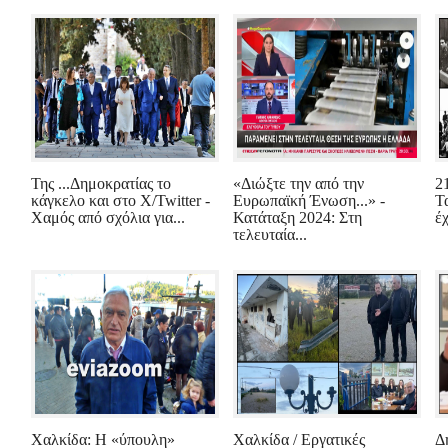
Της ...Δημοκρατίας το
«Διώξτε την από την
2
κάγκελο και στο X/Twitter -
Ευρωπαϊκή Ένωση...» -
Τ
Χαμός από σχόλια για...
Κατάταξη 2024: Στη
έ
τελευταία...
Χαλκίδα: Η «ύπουλη»
Χαλκίδα / Εργατικές
Δ