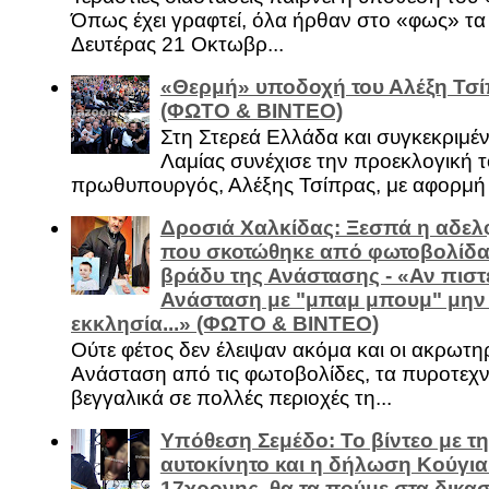
Όπως έχει γραφτεί, όλα ήρθαν στο «φως» τ
Δευτέρας 21 Οκτωβρ...
«Θερμή» υποδοχή του Αλέξη Τσί
(ΦΩΤΟ & ΒΙΝΤΕΟ)
Στη Στερεά Ελλάδα και συγκεκριμέ
Λαμίας συνέχισε την προεκλογική τ
πρωθυπουργός, Αλέξης Τσίπρας, με αφορμή .
Δροσιά Χαλκίδας: Ξεσπά η αδελ
που σκοτώθηκε από φωτοβολίδα 
βράδυ της Ανάστασης - «Αν πιστε
Ανάσταση με "μπαμ μπουμ" μην
εκκλησία...» (ΦΩΤΟ & ΒΙΝΤΕΟ)
Ούτε φέτος δεν έλειψαν ακόμα και οι ακρωτη
Ανάσταση από τις φωτοβολίδες, τα πυροτεχν
βεγγαλικά σε πολλές περιοχές τη...
Υπόθεση Σεμέδο: Το βίντεο με τ
αυτοκίνητο και η δήλωση Κούγια
17χρονης, θα τα πούμε στα δικασ