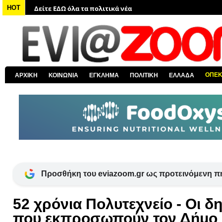
Δείτε ΕΔΩ όλα τα πολιτικά νέα
HOT
Δείτε ΕΔΩ τις αποκαλύψεις του EviaZoom.gr
Δείτε ΕΔΩ όλα τα αστυνομικά νέα
Δείτε ΕΔΩ όλα τα νέα από τον κόσμο
Δείτε ΕΔΩ όλα τα νέα για την Χαλκίδα και όλη την Εύβοια
ΟΠΕ
ΑΡΧΙΚΗ
ΚΟΙΝΩΝΙΑ
ΕΓΚΛΗΜΑ
ΠΟΛΙΤΙΚΗ
ΕΛΛΑΔΑ
Δείτε ΕΔΩ όλες τις ειδήσεις από την Ελλάδα
Προσθήκη του eviazoom.gr ως προτεινόμενη π
52 χρόνια Πολυτεχνείο - Οι δ
που εκπροσωπούν τον Δήμο