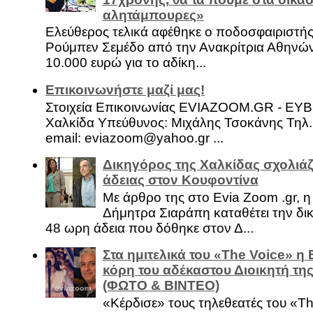
αλητάμπουρες»
Ελεύθερος τελικά αφέθηκε ο ποδοσφαιριστή
Ρούμπεν Σεμέδο από την Ανακρίτρια Αθηνώ
10.000 ευρώ για το αδίκη...
Επικοινωνήστε μαζί μας!
Στοιχεία Επικοινωνίας EVIAZOOM.GR - ΕΥ
Χαλκίδα Υπεύθυνος: Μιχάλης Τσοκάνης Τηλ.
email: eviazoom@yahoo.gr ...
Δικηγόρος της Χαλκίδας σχολιάζ
άδειας στον Κουφοντίνα
Με άρθρο της στο Evia Zoom .gr, 
Δήμητρα Σιαράπη καταθέτει την δι
48 ωρη άδεια που δόθηκε στον Δ...
Στα ημιτελικά του «The Voice» η
κόρη του αδέκαστου Διοικητή της
(ΦΩΤΟ & ΒΙΝΤΕΟ)
«Κέρδισε» τους τηλεθεατές του «Th