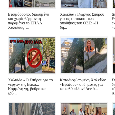
Ετοιμόρροπο, διαλυμένο
Χαλκίδα / Γιώργος Σπύρου
Δ
και χωρίς θέρμανση
για τις τριτοκοσμικές
Ε
παραμένει το ΕΠΑΛ
αποθήκες του ΟΣΕ: «Η
ε
Χαλκίδας -...
δη...
«
Χαλκίδα - Ο Σπύρου για τα
Καταδιεφθαρμένη Χαλκίδα:
Σ
«έργα» της Βάκα...
«Βράζουν» οι δημότες για
δ
Καμμένη γη, βόθρο και
τα καλά πλέον! Δεν ά...
«
ζού...
Χ