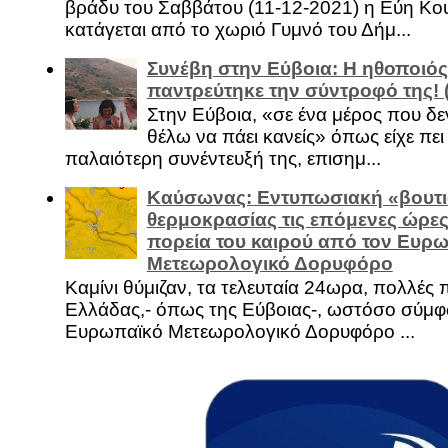
βράδυ του Σαββάτου (11-12-2021) η Εύη Κο
κατάγεται από το χωριό Γυμνό του Δήμ...
Συνέβη στην Εύβοια: Η ηθοποιός
παντρεύτηκε την σύντροφό της!
Στην Εύβοια, «σε ένα μέρος που δεν
θέλω να πάει κανείς» όπως είχε πει 
παλαιότερη συνέντευξή της, επισημ...
Καύσωνας: Εντυπωσιακή «βουτι
θερμοκρασίας τις επόμενες ώρες 
πορεία του καιρού από τον Ευρ
Μετεωρολογικό Δορυφόρο
Καμίνι θύμιζαν, τα τελευταία 24ωρα, πολλές 
Ελλάδας,- όπως της Εύβοιας-, ωστόσο σύμφ
Ευρωπαϊκό Μετεωρολογικό Δορυφόρο ...