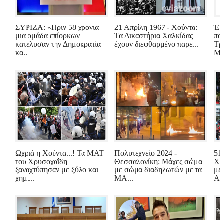
ΣΥΡΙΖΑ: «Πριν 58 χρονια
21 Απρίλη 1967 - Χούντα:
Έ
μια ομάδα επίορκων
Τα Δικαστήρια Χαλκίδας
π
κατέλυσαν την Δημοκρατία
έχουν διεφθαρμένο παρε...
Τρ
κα...
Μ
Ωχριά η Χούντα...! Τα ΜΑΤ
Πολυτεχνείο 2024 -
5
του Χρυσοχοΐδη
Θεσσαλονίκη: Μάχες σώμα
Χ
ξαναχτύπησαν με ξύλο και
με σώμα διαδηλωτών με τα
μ
χημι...
ΜΑ...
Α