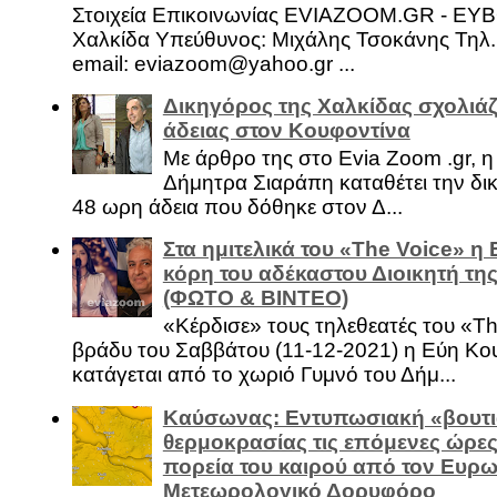
Στοιχεία Επικοινωνίας EVIAZOOM.GR - ΕΥ
Χαλκίδα Υπεύθυνος: Μιχάλης Τσοκάνης Τηλ.
email: eviazoom@yahoo.gr ...
Δικηγόρος της Χαλκίδας σχολιάζ
άδειας στον Κουφοντίνα
Με άρθρο της στο Evia Zoom .gr, 
Δήμητρα Σιαράπη καταθέτει την δι
48 ωρη άδεια που δόθηκε στον Δ...
Στα ημιτελικά του «The Voice» η
κόρη του αδέκαστου Διοικητή της
(ΦΩΤΟ & ΒΙΝΤΕΟ)
«Κέρδισε» τους τηλεθεατές του «Th
βράδυ του Σαββάτου (11-12-2021) η Εύη Κο
κατάγεται από το χωριό Γυμνό του Δήμ...
Καύσωνας: Εντυπωσιακή «βουτι
θερμοκρασίας τις επόμενες ώρες 
πορεία του καιρού από τον Ευρ
Μετεωρολογικό Δορυφόρο