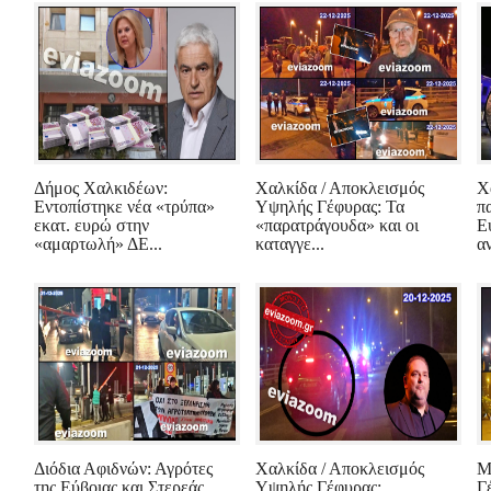
Δήμος Χαλκιδέων:
Χαλκίδα / Αποκλεισμός
Χ
Εντοπίστηκε νέα «τρύπα»
Υψηλής Γέφυρας: Τα
π
εκατ. ευρώ στην
«παρατράγουδα» και οι
Ε
«αμαρτωλή» ΔΕ...
καταγγε...
α
Διόδια Αφιδνών: Αγρότες
Χαλκίδα / Αποκλεισμός
Μ
της Εύβοιας και Στερεάς
Υψηλής Γέφυρας:
Γ