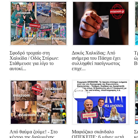
Σφοδρό τροχαίο στη
Δοκός Χαλκίδας: Από
Τ
Χαλκίδα / Οδός Στύρων:
ανήμερα του Πάσχα έχει
ώ
Στάθμευσε για λίγο το
συλληφθεί πασίγνωστος
Β
αυτοκί...
επιχε...
Από θαύμα ζούμε! - Στο
Μαφιόζικο σκάνδαλο
Σ
κέντρο της διαλυμένης
ΟΠΕΚΕΠΕ: 6 μήνες μετά
κ