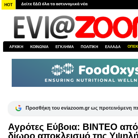
Δείτε ΕΔΩ όλα τα νέα από τον κόσμο
HOT
Δείτε ΕΔΩ όλα τα νέα για την Χαλκίδα και όλη την Εύβοια
Δείτε ΕΔΩ όλες τις ειδήσεις από την Ελλάδα
Δείτε ΕΔΩ όλα τα πολιτικά νέα
Δείτε ΕΔΩ τις αποκαλύψεις του EviaZoom.gr
ΟΠΕ
ΑΡΧΙΚΗ
ΚΟΙΝΩΝΙΑ
ΕΓΚΛΗΜΑ
ΠΟΛΙΤΙΚΗ
ΕΛΛΑΔΑ
Δείτε ΕΔΩ όλα τα αστυνομικά νέα
Προσθήκη του eviazoom.gr ως προτεινόμενη π
Αγρότες Εύβοια: ΒΙΝΤΕΟ από
δίωρο αποκλεισμό της Υψηλ