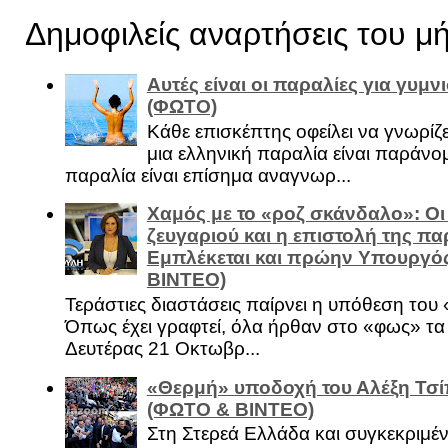
Δημοφιλείς αναρτήσεις του μ
Αυτές είναι οι παραλίες για γυμ
(ΦΩΤΟ)
Κάθε επισκέπτης οφείλει να γνωρίζε
μια ελληνική παραλία είναι παράνομ
παραλία είναι επίσημα αναγνωρ...
Χαμός με το «ροζ σκάνδαλο»: Οι
ζευγαριού και η επιστολή της πα
Εμπλέκεται και πρώην Υπουργό
ΒΙΝΤΕΟ)
Τεράστιες διαστάσεις παίρνει η υπόθεση του
Όπως έχει γραφτεί, όλα ήρθαν στο «φως» τ
Δευτέρας 21 Οκτωβρ...
«Θερμή» υποδοχή του Αλέξη Τσί
(ΦΩΤΟ & ΒΙΝΤΕΟ)
Στη Στερεά Ελλάδα και συγκεκριμέ