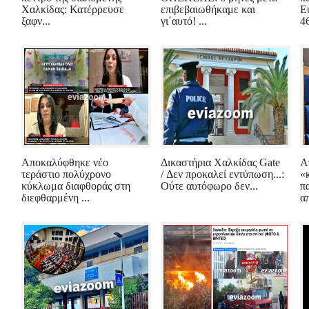
Χαλκίδας: Κατέρρευσε
επιβεβαιωθήκαμε και
Ε
ξαφν...
γι΄αυτό! ...
46
Αποκαλύφθηκε νέο
Δικαστήρια Χαλκίδας Gate
Α
τεράστιο πολύχρονο
/ Δεν προκαλεί εντύπωση...:
«
κύκλωμα διαφθοράς στη
Ούτε αυτόφωρο δεν...
π
διεφθαρμένη ...
απ