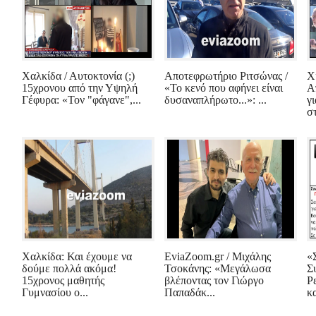
Χαλκίδα / Αυτοκτονία (;)
Αποτεφρωτήριο Ριτσώνας /
Χ
15χρονου από την Υψηλή
«Το κενό που αφήνει είναι
Α
Γέφυρα: «Τον "φάγανε",...
δυσαναπλήρωτο...»: ...
γι
στ
Χαλκίδα: Και έχουμε να
EviaZoom.gr / Μιχάλης
«
δούμε πολλά ακόμα!
Τσοκάνης: «Μεγάλωσα
Σ
15χρονος μαθητής
βλέποντας τον Γιώργο
Ρ
Γυμνασίου ο...
Παπαδάκ...
κα