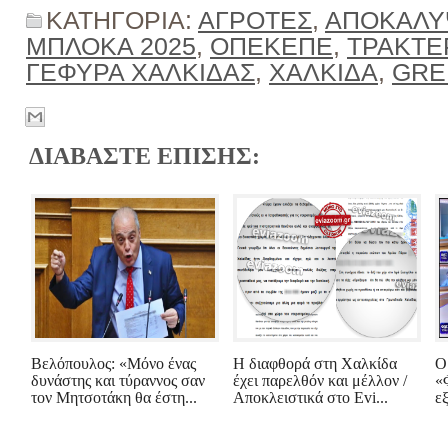
ΚΑΤΗΓΟΡΙΑ:
ΑΓΡΟΤΕΣ
,
ΑΠΟΚΑΛ
ΜΠΛΟΚΑ 2025
,
ΟΠΕΚΕΠΕ
,
ΤΡΑΚΤΕ
ΓΕΦΥΡΑ ΧΑΛΚΙΔΑΣ
,
ΧΑΛΚΙΔΑ
,
GRE
ΔΙΑΒΑΣΤΕ ΕΠΙΣΗΣ:
Βελόπουλος: «Μόνο ένας
Η διαφθορά στη Χαλκίδα
Ο
δυνάστης και τύραννος σαν
έχει παρελθόν και μέλλον /
«
τον Μητσοτάκη θα έστη...
Αποκλειστικά στο Evi...
ε