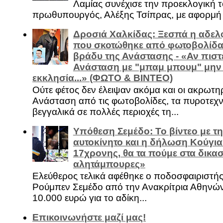
Λαμίας συνέχισε την προεκλογική τ
πρωθυπουργός, Αλέξης Τσίπρας, με αφορμή .
Δροσιά Χαλκίδας: Ξεσπά η αδελ
που σκοτώθηκε από φωτοβολίδα 
βράδυ της Ανάστασης - «Αν πιστε
Ανάσταση με "μπαμ μπουμ" μην
εκκλησία...» (ΦΩΤΟ & ΒΙΝΤΕΟ)
Ούτε φέτος δεν έλειψαν ακόμα και οι ακρωτη
Ανάσταση από τις φωτοβολίδες, τα πυροτεχν
βεγγαλικά σε πολλές περιοχές τη...
Υπόθεση Σεμέδο: Το βίντεο με τ
αυτοκίνητο και η δήλωση Κούγια
17χρονης, θα τα πούμε στα δικασ
αλητάμπουρες»
Ελεύθερος τελικά αφέθηκε ο ποδοσφαιριστή
Ρούμπεν Σεμέδο από την Ανακρίτρια Αθηνώ
10.000 ευρώ για το αδίκη...
Επικοινωνήστε μαζί μας!