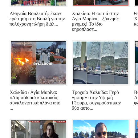
Αθηναία Βουλευτής έκανε
Χαλκίδα: Η φωτιά στην
Θ
ερώτηση στη Βουλή για την
Αγία Μαρίνα ...ξύπνησε
Χ
πολύχρονη πλήρη διάλ...
μνήμες! Το ίδιο
κ
κηροπλαστ...
Χαλκίδα / Αγία Μαρίνα:
Τροχαίο Χαλκίδα: Γερό
Β
«Λαμπάδιασε» κατοικία,
«μπαμ» στην Υψηλή
Α
συγκλονιστικά πλάνα από
Γέφυρα, συγκρούστηκαν
φλ
...
δύο αυτο...