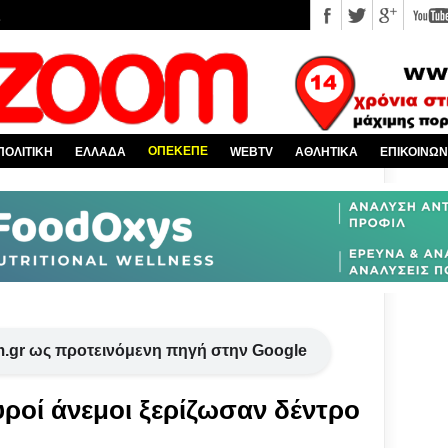
υ EviaZoom.gr
νέα
 κόσμο
Χαλκίδα και όλη την Εύβοια
πό την Ελλάδα
ΟΠΕΚΕΠΕ
ΠΟΛΙΤΙΚΗ
ΕΛΛΑΔΑ
WEBTV
ΑΘΛΗΤΙΚΑ
ΕΠΙΚΟΙΝΩΝ
.gr ως προτεινόμενη πηγή στην Google
ροί άνεμοι ξερίζωσαν δέντρο