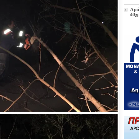
Αμά
40χ
Η δ
παρ
στο
πρώ
«Δι
διοι
(ΕΓ
Μετ
και
έκτα
Ζωή
υπο
του
Επι
Βου