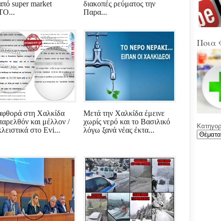
Στα
από super market
διακοπές ρεύματος την
Βοιω
Ο...
Παρα...
Κρή
(Sup
Ποια 
Ένω
Ολυ
ΑΕΚ
Νέε
Φύλ
την 
αφθορά στη Χαλκίδα
Μετά την Χαλκίδα έμεινε
 παρελθόν και μέλλον /
χωρίς νερό και το Βασιλικό
Κατηγορί
Γελά
λειστικά στο Evi...
λόγω ξανά νέας έκτα...
Ξαφ
παρ
για
ρου
μετά
υπο
με χ
καθ
αντι