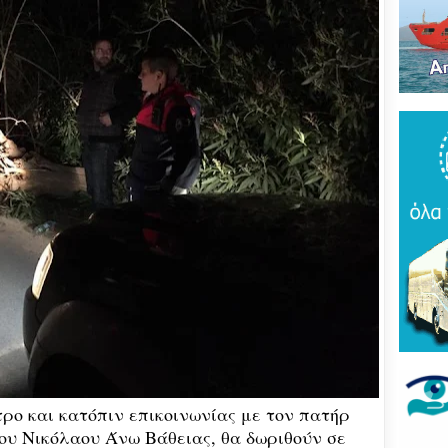
Του
τρό
νέο
πύρ
(ΦΩ
Βάκ
συν
μοίρ
Παν
έδρ
Ανε
Σαρ
«Τρ
μπα
στό
"εν
Βελ
κρά
Αρε
παρ
ρο και κατόπιν επικοινωνίας με τον πατήρ
ου Νικόλαου Άνω Βάθειας, θα δωριθούν σε