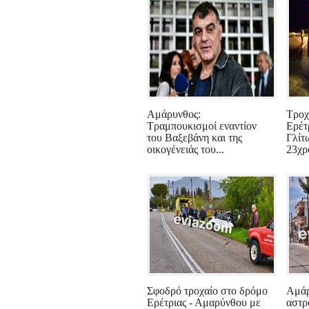
Αμάρυνθος:
Τροχ
Τραμπουκισμοί εναντίον
Ερέτ
του Βαξεβάνη και της
Γλίτ
οικογένειάς του...
23χρο
Σφοδρό τροχαίο στο δρόμο
Αμάρ
Ερέτριας - Αμαρύνθου με
αστρ