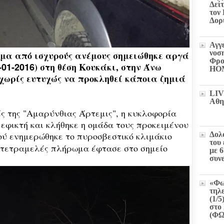
Δεί
τον
Δορ
Αγγ
νοσ
ωμα από ισχυρούς ανέμους σημειώθηκε αργά
Φρο
-01-2016
) στη θέση Κουκάκι, στην Άνω
HO
 χωρίς ευτυχώς να προκληθεί κάποια ζημιά
LIV
Αθη
ς της "Αμαρύνθιας Άρτεμις", η κυκλοφορία
 εφικτή και κλήθηκε η ομάδα τους προκειμένου
ού ενημερώθηκε το πυροσβεστικό κλιμάκιο
Δολ
του
τετραμελές πλήρωμα έφτασε στο σημείο
με 
συν
«Φω
τηλ
(1/5
στο 
(Φ