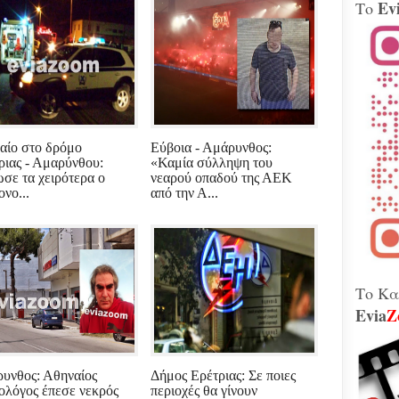
Ev
Το
Βίν
μοτ
240 
Παλ
Θήβ
Τα 
Κοβέ
Μητ
αίο στο δρόμο
Εύβοια - Αμάρυνθος:
εκτ
ριας - Αμαρύνθου:
«Καμία σύλληψη του
GAT
ωσε τα χειρότερα ο
νεαρού οπαδού της ΑΕΚ
μετ
νο...
από την Α...
Γεω
Αδε
κάν
διά
το 
που
λειτ
Το Κα
Evia
Z
Χιόν
αυτό
σφο
Ελλ
υνθος: Αθηναίος
Δήμος Ερέτριας: Σε ποιες
περ
ολόγος έπεσε νεκρός
περιοχές θα γίνουν