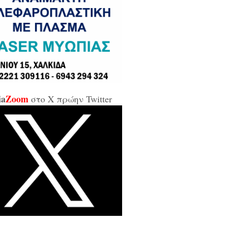
σε και σε εμένα μπάρμπα...»
κίδα: Άρον άρον την κοπάνησε η
ικήτρια της ΔΥΠΑ από το
αρτωλό» Επιμελητήριο Εύβοιας /
αν προσβλητική, ειρωνική και
ιωτική προς τους εργαζόμενους...»
ia
Zoom
στο X πρώην Twitter
οι της αντιπολίτευσης για τις νέες
καλύψεις: «Ο εισαγγελέας
βέλλας αθώωσε και τον εαυτό του,
απάτησε βάναυσα το ήδη
οποιημένο κράτος δικαίου με μία
ξικοματική διάταξη, θα κληθούν
 να λογοδοτήσουν και πρωτίστως ο
υθύνων και αυτού του εγκλήματος
ητσοτάκης...»
κίδα: Δείτε ζωντανά την κίνηση
 Παλαιά Γέφυρα (LIVE ΕΙΚΟΝΑ)