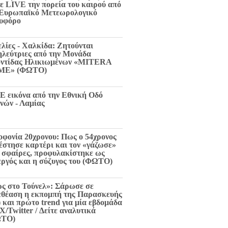
τε LIVE την πορεία του καιρού από
 Ευρωπαϊκό Μετεωρολογικό
υφόρο
ελίες - Χαλκίδα: Ζητούνται
ηλεύτριες από την Μονάδα
ντίδας Ηλικιωμένων «MITERA
ME» (ΦΩΤΟ)
E εικόνα από την Εθνική Οδό
νών - Λαμίας
οφονία 20χρονου: Πως ο 54χρονος
 έστησε καρτέρι και τον «γάζωσε»
6 σφαίρες, προφυλακίστηκε ως
εργός και η σύζυγος του (ΦΩΤΟ)
ς στο Τούνελ»: Σάρωσε σε
εθέαση η εκπομπή της Παρασκευής
) και πρώτο trend για μία εβδομάδα
X/Twitter / Δείτε αναλυτικά
ΩΤΟ)