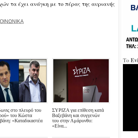
χών τα έχει ανάγκη με το πέρας της αυριανής
«Δώ
ΟΙΝΩΝΙΚΑ
Χαλ
Διο
«αμ
«Ήτ
απαξ
Ev
Το
Μύδρ
απο
Τζα
κατ
κακ
πρα
για
διε
κ.Μ
ωνις στο πλευρό του
ΣΥΡΙΖΑ για επίθεση κατά
ρού» του Κώστα
Βαξεβάνη και συγγενών
Χαλ
βάνη: «Καταδικαστέα
του στην Αμάρυνθο:
στη
«Είνα...