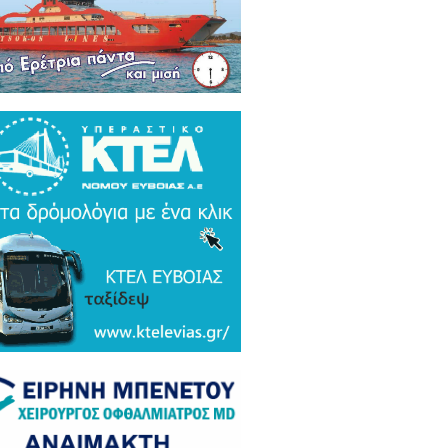
ρκικά ΜΜΕ: Συναγερμός και
μος σε Ελλάδα και Ισραήλ για τον
 Τουρκικό υπερσύχρονο βαλιστικό
αυλο με βεληνεκές 6.000 χιλιομέτρα
ΤΟ & ΒΙΝΤΕΟ)
α Gate: Την περίμεναν στη
εδρίαση λογοδοσίας και αυτή
αζε μετάλλια και έβλεπε τον
αθηναϊκό στο μπάσκετ / Τα άδεια
ανα της ξεφτίλας! (ΦΩΤΟ)
ξάρτητος βουλευτής Γιάννης
ακιώτης στο EviaZoom.gr:
ιτοκοσμικό το κράτος δικαίου στην
νανία του Μητσοτάκη, στο
χαστρο του καθεστώτος όσο ποτέ οι
οχλητικοί" δημοσιογράφοι...»
όπουλος: «Εάν τυχόν υπήρχε
τος δικαίου ο Εισαγγελέας του
ίου Πάγου θα έπρεπε να τιμωρηθεί
αδειγματικά...»