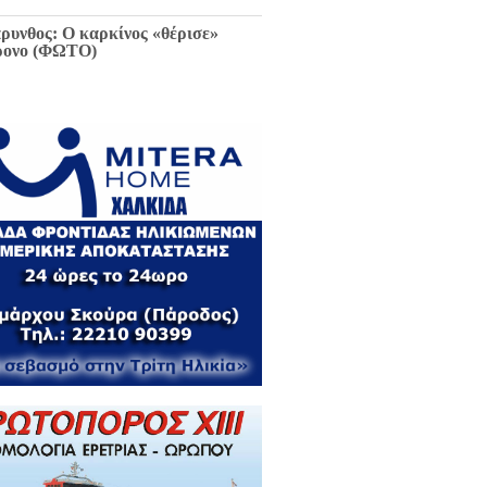
ρυνθος: Ο καρκίνος «θέρισε»
ρονο (ΦΩΤΟ)
ιαφθορά στη Χαλκίδα έχει
ελθόν και μέλλον / Αποκλειστικά
 EviaZoom.gr: Η ένορκη κατάθεση
ην Εισαγγελέα Χαλκίδας:
εφθαρμένοι στη Χαλκίδα όλοι οι
κούντες δημόσιοι λειτουργοί...»
ΓΡΑΦΑ)
ά την Χαλκίδα έμεινε χωρίς νερό
 το Βασιλικό λόγω ξανά νέας
κτης βλάβης...
 Κωνσταντοπούλου για σκάνδαλο
κλοπών: «Να κληθεί ο Εισαγγελέας
 Αρείου Πάγου Κ. Τζαβέλλας στην
τροπή Θεσμών και Διαφάνειας της
λής»