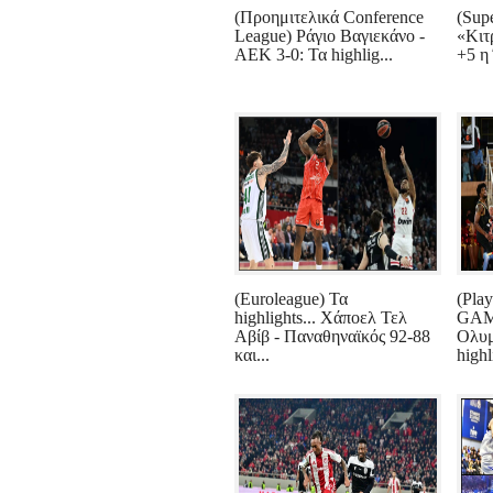
(Προημιτελικά Conference
(Supe
League) Ράγιο Βαγιεκάνο -
«Κιτρ
ΑΕΚ 3-0: Τα highlig...
+5 η 
(Euroleague) Τα
(Play
highlights... Χάποελ Τελ
GAME
Αβίβ - Παναθηναϊκός 92-88
Ολυμ
και...
highl