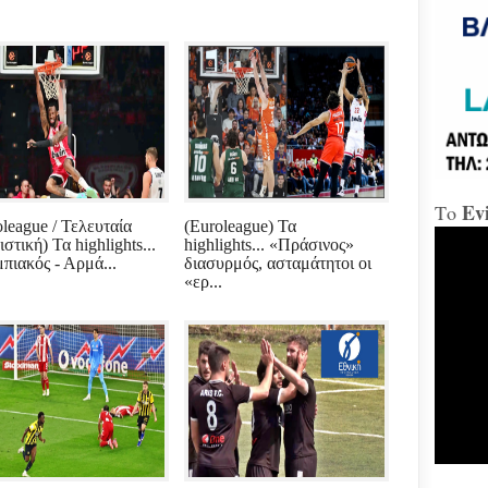
«Δώ
Χαλ
Διο
«αμ
«Ήτ
απαξ
Ev
Το
Μύδρ
oleague / Τελευταία
(Euroleague) Τα
απο
στική) Τα highlights...
highlights... «Πράσινος»
Τζα
πιακός - Αρμά...
διασυρμός, ασταμάτητοι οι
κατ
«ερ...
κακ
πρα
για
διε
κ.Μ
Χαλ
στη