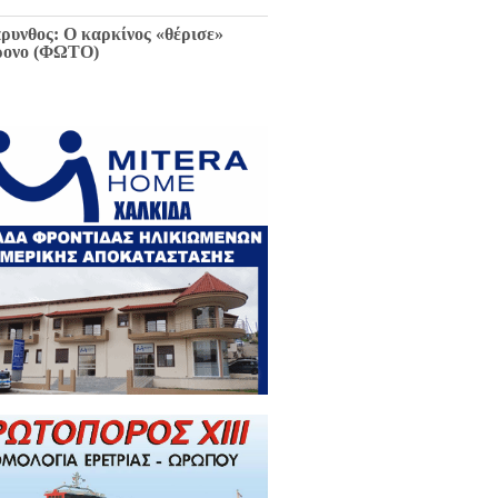
ρυνθος: Ο καρκίνος «θέρισε»
ρονο (ΦΩΤΟ)
ιαφθορά στη Χαλκίδα έχει
ελθόν και μέλλον / Αποκλειστικά
 EviaZoom.gr: Η ένορκη κατάθεση
ην Εισαγγελέα Χαλκίδας:
εφθαρμένοι στη Χαλκίδα όλοι οι
κούντες δημόσιοι λειτουργοί...»
ΓΡΑΦΑ)
ά την Χαλκίδα έμεινε χωρίς νερό
 το Βασιλικό λόγω ξανά νέας
κτης βλάβης...
 Κωνσταντοπούλου για σκάνδαλο
κλοπών: «Να κληθεί ο Εισαγγελέας
 Αρείου Πάγου Κ. Τζαβέλλας στην
τροπή Θεσμών και Διαφάνειας της
λής»