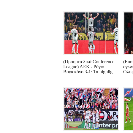
(Προημιτελικά Conference
(Eur
League) ΑΕΚ - Ράγιο
αγωνι
Βαγιεκάνο 3-1: Τα highlig...
Ολυμ