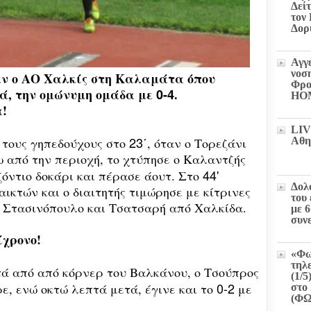
Δεί
τον
Δορ
Αγγ
νοσ
ν ο ΑΟ Χαλκίς στη Καλαμάτα όπου
Φρο
ά, την ομώνυμη ομάδα με
0-4
.
HO
!
LIV
23
 τους γηπεδούχους στο
΄, όταν ο Τορεζάνι
Αθη
 από την περιοχή, το χτύπησε ο Καλαντζής
44'
όντιο δοκάρι και πέρασε άουτ. Στο
Δολ
ικτών και ο διαιτητής τιμώρησε με κίτρινες
του
 Στασινόπουλο και Τσατσαρή από Χαλκίδα.
με 
συν
ίχρονο!
«Φω
τηλ
τά από από κόρνερ του Βαλκάνου, ο Τσούπρος
(1/5
0-2
ε, ενώ οκτώ λεπτά μετά, έγινε και το
με
στο 
(Φ