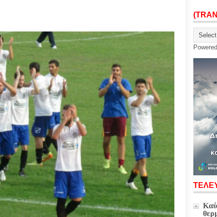
(TRA
Powere
ΤΕΛΕΥ
Καύ
θερ