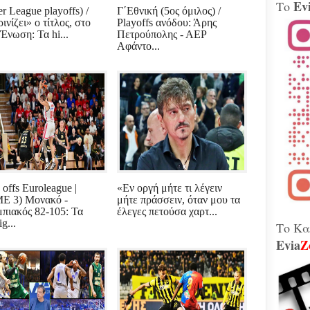
Ev
Το
Βίν
r League playoffs) /
Γ΄Εθνική (5ος όμιλος) /
μοτ
ινίζει» ο τίτλος, στο
Playoffs ανόδου: Άρης
240 
Ένωση: Τα hi...
Πετρούπολης - ΑΕΡ
Παλ
Αφάντο...
Θήβ
Τα 
Κοβέ
Μητ
εκτ
GAT
μετ
Γεω
Αδε
κάν
 offs Euroleague |
«Εν οργή μήτε τι λέγειν
διά
το 
 3) Μονακό -
μήτε πράσσειν, όταν μου τα
που
πιακός 82-105: Τα
έλεγες πετούσα χαρτ...
λειτ
ig...
Το Κα
Evia
Z
Χιόν
αυτό
σφο
Ελλ
περ