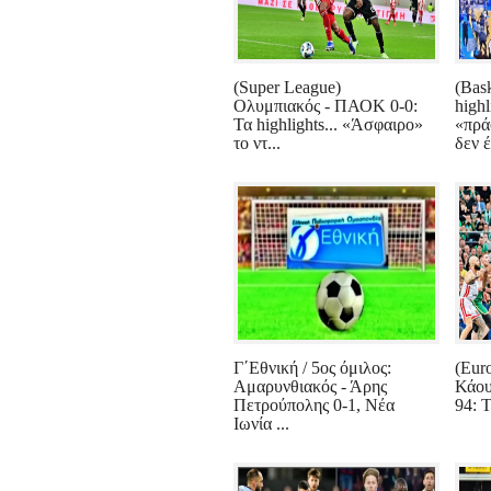
(Super League)
(Bas
Ολυμπιακός - ΠΑΟΚ 0-0:
highl
Τα highlights... «Άσφαιρο»
«πρά
το ντ...
δεν έ
Γ΄Εθνική / 5ος όμιλος:
(Eur
Αμαρυνθιακός - Άρης
Κάου
Πετρούπολης 0-1, Νέα
94: Τ
Ιωνία ...