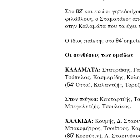
82'
Στο
και ενώ οι γηπεδούχο
φιλάθλους, ο Σταματάκος απ
στην Καλαμάτα που τα έχει 
94΄
Ο ίδιος παίκτης στο
σημεί
Οι συνθέσεις των ομάδων
ΚΑΛΑΜΑΤΑ:
Σταυράκης, Γα
Τσόπελας, Κασμερίδης, Κολημ
54
(
' Οττα), Καλαντζής, Τορεζ
Στον πάγκο:
Κανταρτζής, Τσ
Μπεγκλετζής, Τσουλάκος.
ΧΑΛΚΙΔΑ:
Κουμής, Δ. Στασι
Μπακομήτρος, Τσούπρος, Κα
85'
(
Κοσούτιν), Λ. Στασινόπο