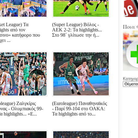
Στα
Βοιω
Κρή
ket League) Τα
(Super League) Βόλος -
(Sup
Ποια 
ights από τον
ΑΕΚ 2-2: Τα highlights...
Ένω
σινο» κατήφορο που
Στο 98΄ γλίτωσε την ή...
Ολυ
ΑΕΚ
χει ...
Νέε
Φύλ
την 
Κατηγορί
Γελά
Ξαφ
παρ
για
ρου
oleague) Ζαλγκίρις
(Euroleague) Παναθηναϊκός
μετά
νας - Ολυμπιακός 99-
- Παρί 99-104 στο ΟΑΚΑ:
υπο
α highlights... «Ε...
Τα highlights από το...
με χ
καθ
αντι