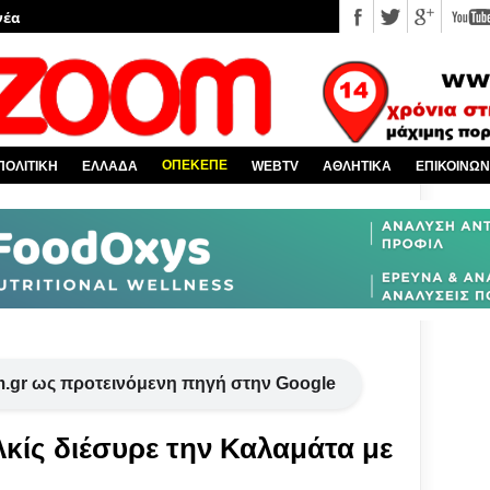
 κόσμο
Χαλκίδα και όλη την Εύβοια
πό την Ελλάδα
υ EviaZoom.gr
ΟΠΕΚΕΠΕ
ΠΟΛΙΤΙΚΗ
ΕΛΛΑΔΑ
WEBTV
ΑΘΛΗΤΙΚΑ
ΕΠΙΚΟΙΝΩΝ
.gr ως προτεινόμενη πηγή στην Google
λκίς διέσυρε την Καλαμάτα με