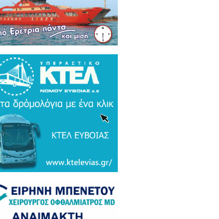
ρκικά ΜΜΕ: Συναγερμός και
μος σε Ελλάδα και Ισραήλ για τον
 Τουρκικό υπερσύχρονο βαλιστικό
αυλο με βεληνεκές 6.000 χιλιομέτρα
ΤΟ & ΒΙΝΤΕΟ)
α Gate: Την περίμεναν στη
εδρίαση λογοδοσίας και αυτή
αζε μετάλλια και έβλεπε τον
αθηναϊκό στο μπάσκετ / Τα άδεια
ανα της ξεφτίλας! (ΦΩΤΟ)
ξάρτητος βουλευτής Γιάννης
ακιώτης στο EviaZoom.gr:
ιτοκοσμικό το κράτος δικαίου στην
νανία του Μητσοτάκη, στο
χαστρο του καθεστώτος όσο ποτέ οι
οχλητικοί" δημοσιογράφοι...»
όπουλος: «Εάν τυχόν υπήρχε
τος δικαίου ο Εισαγγελέας του
ίου Πάγου θα έπρεπε να τιμωρηθεί
αδειγματικά...»