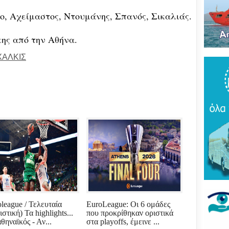
Του
τρό
, Αχείμαστος, Ντουμάνης, Σπανός, Σικαλιάς.
νέο
πύρ
(ΦΩ
ης από την Αθήνα.
ΧΑΛΚΙΣ
Βάκ
συν
μοίρ
Παν
έδρ
Ανε
Σαρ
«Τρ
μπα
στό
"εν
Βελ
κρά
Αρε
oleague / Τελευταία
EuroLeague: Οι 6 ομάδες
παρ
στική) Τα highlights...
που προκρίθηκαν οριστικά
θηναϊκός - Αν...
στα playoffs, έμεινε ...