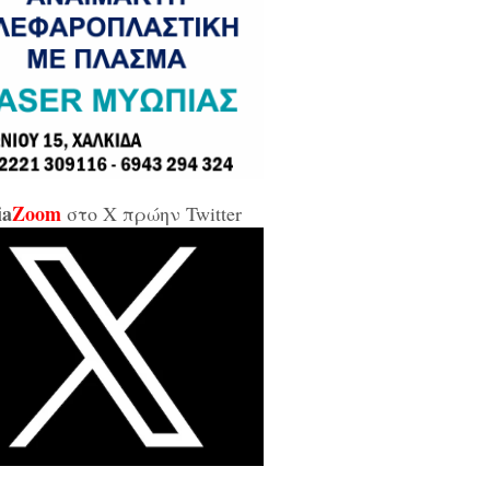
σε και σε εμένα μπάρμπα...»
κίδα: Άρον άρον την κοπάνησε η
ικήτρια της ΔΥΠΑ από το
αρτωλό» Επιμελητήριο Εύβοιας /
αν προσβλητική, ειρωνική και
ιωτική προς τους εργαζόμενους...»
ia
Zoom
στο X πρώην Twitter
οι της αντιπολίτευσης για τις νέες
καλύψεις: «Ο εισαγγελέας
βέλλας αθώωσε και τον εαυτό του,
απάτησε βάναυσα το ήδη
οποιημένο κράτος δικαίου με μία
ξικοματική διάταξη, θα κληθούν
 να λογοδοτήσουν και πρωτίστως ο
υθύνων και αυτού του εγκλήματος
ητσοτάκης...»
κίδα: Δείτε ζωντανά την κίνηση
 Παλαιά Γέφυρα (LIVE ΕΙΚΟΝΑ)