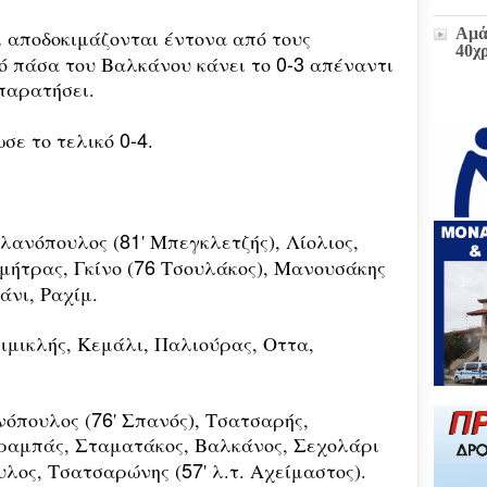
Αμά
ι αποδοκιμάζονται έντονα από τους
40χ
0-3
ό πάσα του Βαλκάνου κάνει το
απέναντι
παρατήσει.
Η δ
0-4
ωσε το τελικό
.
παρ
στο
πρώ
«Δι
διοι
(ΕΓ
81
λανόπουλος (
' Μπεγκλετζής), Λίολιος,
76
ήτρας, Γκίνο (
Τσουλάκος), Μανουσάκης
Μετ
άνι, Ραχίμ.
και
έκτα
ιμικλής, Κεμάλι, Παλιούρας, Οττα,
Ζωή
υπο
του
76
νόπουλος (
' Σπανός), Τσατσαρής,
Επι
Βου
ραμπάς, Σταματάκος, Βαλκάνος, Σεχολάρι
57
υλος, Τσατσαρώνης (
' λ.τ. Αχείμαστος).