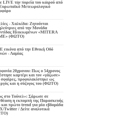
τε LIVE την πορεία του καιρού από
 Ευρωπαϊκό Μετεωρολογικό
υφόρο
ελίες - Χαλκίδα: Ζητούνται
ηλεύτριες από την Μονάδα
ντίδας Ηλικιωμένων «MITERA
ME» (ΦΩΤΟ)
E εικόνα από την Εθνική Οδό
νών - Λαμίας
οφονία 20χρονου: Πως ο 54χρονος
 έστησε καρτέρι και τον «γάζωσε»
6 σφαίρες, προφυλακίστηκε ως
εργός και η σύζυγος του (ΦΩΤΟ)
ς στο Τούνελ»: Σάρωσε σε
εθέαση η εκπομπή της Παρασκευής
) και πρώτο trend για μία εβδομάδα
X/Twitter / Δείτε αναλυτικά
ΩΤΟ)