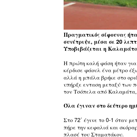
Πραγματικός σίφουνας ήτα
συνέτριψε, μέσα σε
20
λεπτ
Υποβιβάζεται η Καλαμάτα
Η πρώτη καλή φάση ήταν για
κέρδισε φάουλ ένα μέτρο έξω
αλλά η μπάλα βρήκε στο οριζ
υπήρξε ενταση μεταξύ των πα
τον Τσόπελα από Καλαμάτα,
Όλα έγιναν στο δεύτερο ημ
72΄
0-1
Στο
έγινε το
όταν με
πήρε την κεφαλιά και σκόραρ
πλασέ του Σταματάκου.