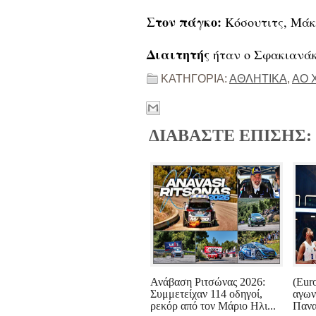
Στον πάγκο:
Κόσουτιτς, Μάκο
Διαιτητής
ήταν ο Σφακιανάκ
ΚΑΤΗΓΟΡΙΑ:
ΑΘΛΗΤΙΚΑ
,
ΑΟ 
ΔΙΑΒΑΣΤΕ ΕΠΙΣΗΣ:
Ανάβαση Ριτσώνας 2026:
(Eur
Συμμετείχαν 114 οδηγοί,
αγωνι
ρεκόρ από τον Μάριο Ηλι...
Πανα