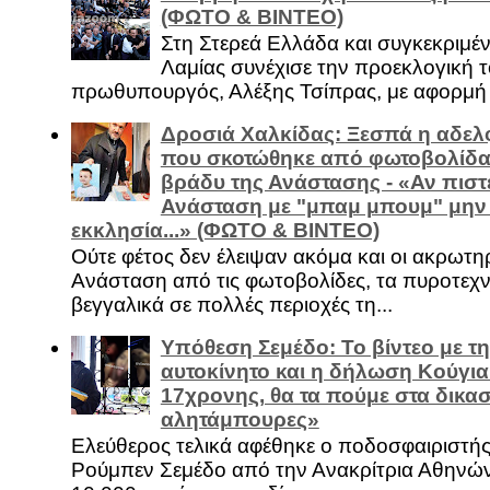
(ΦΩΤΟ & ΒΙΝΤΕΟ)
Στη Στερεά Ελλάδα και συγκεκριμέ
Λαμίας συνέχισε την προεκλογική τ
πρωθυπουργός, Αλέξης Τσίπρας, με αφορμή .
Δροσιά Χαλκίδας: Ξεσπά η αδελ
που σκοτώθηκε από φωτοβολίδα 
βράδυ της Ανάστασης - «Αν πιστε
Ανάσταση με "μπαμ μπουμ" μην
εκκλησία...» (ΦΩΤΟ & ΒΙΝΤΕΟ)
Ούτε φέτος δεν έλειψαν ακόμα και οι ακρωτη
Ανάσταση από τις φωτοβολίδες, τα πυροτεχν
βεγγαλικά σε πολλές περιοχές τη...
Υπόθεση Σεμέδο: Το βίντεο με τ
αυτοκίνητο και η δήλωση Κούγια
17χρονης, θα τα πούμε στα δικασ
αλητάμπουρες»
Ελεύθερος τελικά αφέθηκε ο ποδοσφαιριστή
Ρούμπεν Σεμέδο από την Ανακρίτρια Αθηνώ