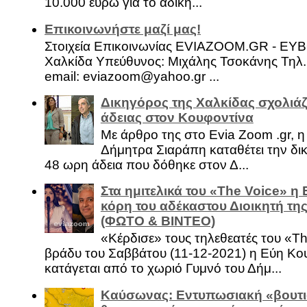
10.000 ευρώ για το αδίκη...
Επικοινωνήστε μαζί μας!
Στοιχεία Επικοινωνίας EVIAZOOM.GR - ΕΥ
Χαλκίδα Υπεύθυνος: Μιχάλης Τσοκάνης Τηλ.
email: eviazoom@yahoo.gr ...
Δικηγόρος της Χαλκίδας σχολιάζ
άδειας στον Κουφοντίνα
Με άρθρο της στο Evia Zoom .gr, 
Δήμητρα Σιαράπη καταθέτει την δι
48 ωρη άδεια που δόθηκε στον Δ...
Στα ημιτελικά του «The Voice» η
κόρη του αδέκαστου Διοικητή της
(ΦΩΤΟ & ΒΙΝΤΕΟ)
«Κέρδισε» τους τηλεθεατές του «Th
βράδυ του Σαββάτου (11-12-2021) η Εύη Κο
κατάγεται από το χωριό Γυμνό του Δήμ...
Καύσωνας: Εντυπωσιακή «βουτι