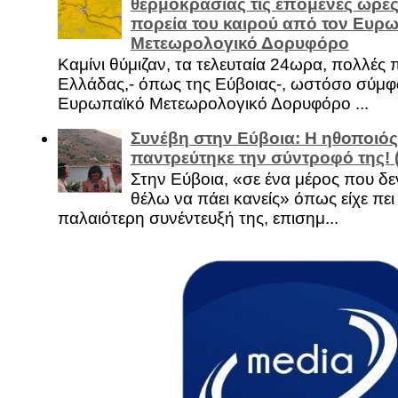
θερμοκρασίας τις επόμενες ώρες 
πορεία του καιρού από τον Ευρ
Μετεωρολογικό Δορυφόρο
Καμίνι θύμιζαν, τα τελευταία 24ωρα, πολλές 
Ελλάδας,- όπως της Εύβοιας-, ωστόσο σύμφ
Ευρωπαϊκό Μετεωρολογικό Δορυφόρο ...
Συνέβη στην Εύβοια: Η ηθοποιός
παντρεύτηκε την σύντροφό της!
Στην Εύβοια, «σε ένα μέρος που δεν
θέλω να πάει κανείς» όπως είχε πει 
παλαιότερη συνέντευξή της, επισημ...