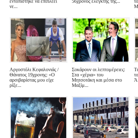
εντοπίστηκε να επιπλέει
56χρονος ελεγκτής της...
τ
νε...
Μ
Αργοστόλι Κεφαλονιάς /
Σοκάρουν οι λεπτομέρειες:
Τι
Θάνατος 19χρονης: «Ο
Στα «χέρια» του
το
αρσιβαρίστας μου είχε
Μητσοτάκη και μέσα στο
Άρ
ρίξε...
Μαξίμ...