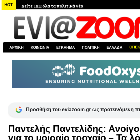
Δείτε ΕΔΩ όλα τα πολιτικά νέα
HOT
Δείτε ΕΔΩ τις αποκαλύψεις του EviaZoom.gr
Δείτε ΕΔΩ όλα τα αστυνομικά νέα
Δείτε ΕΔΩ όλα τα νέα από τον κόσμο
Δείτε ΕΔΩ όλα τα νέα για την Χαλκίδα και όλη την Εύβοια
ΟΠΕ
ΑΡΧΙΚΗ
ΚΟΙΝΩΝΙΑ
ΕΓΚΛΗΜΑ
ΠΟΛΙΤΙΚΗ
ΕΛΛΑΔΑ
Δείτε ΕΔΩ όλες τις ειδήσεις από την Ελλάδα
Προσθήκη του eviazoom.gr ως προτεινόμενη π
Παντελής Παντελίδης: Ανοίγο
για το μοιραίο τροχαίο – Τα λ