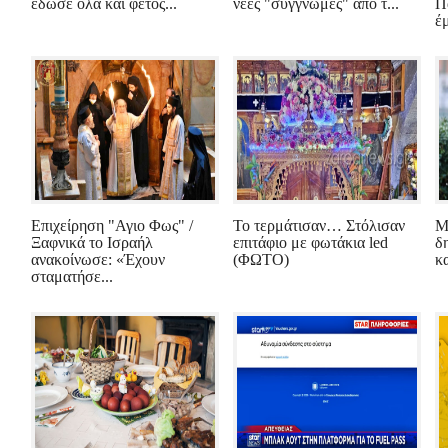
έδωσε όλα και φέτος...
νέες "συγγνώμες" από τ...
Π
έ
Επιχείρηση "Αγιο Φως" /
Το τερμάτισαν… Στόλισαν
Μ
Ξαφνικά το Ισραήλ
επιτάφιο με φωτάκια led
δ
ανακοίνωσε: «Έχουν
(ΦΩΤΟ)
κα
σταματήσε...