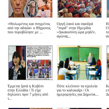
«Θολωμένος και πνιγμένος
Οργή λαού και σφοδρά
H
από την αδικία» ο 89χρονος
"πυρά" στην Ημερίδα
Ο
που πυροβόλησε με ...
«Δικαιοσύνη ώρα μηδέν,
τ
αγώνας...
αν
Έρχεται ξανά η Κοβέσι
Πότε κλείνουν τα σχολεία
Κ
στην Ελλάδα / Τι είχε
για το καλοκαίρι / Οι
επ
δηλώσει πριν 7 μήνες από
ημερομηνίες για Δημοτικ...
Δε
τ...