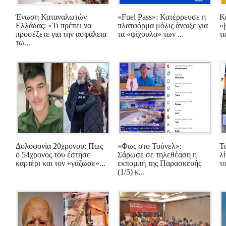
Ένωση Καταναλωτών
«Fuel Pass»: Κατέρρευσε η
Κ
Ελλάδας: «Τι πρέπει να
πλατφόρμα μόλις άνοιξε για
«
προσέξετε για την ασφάλεια
τα «ψίχουλα» των ...
τι
τω...
Δολοφονία 20χρονου: Πως
«Φως στο Τούνελ»:
Τ
ο 54χρονος του έστησε
Σάρωσε σε τηλεθέαση η
λ
καρτέρι και τον «γάζωσε»...
εκπομπή της Παρασκευής
τ
(1/5) κ...