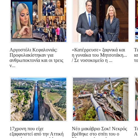
Αργοστόλι Κεφαλονιάς:
«Κατέρρευσε» ξαφνικά και
Τ
Προφυλακίστηκαν για
η γυναίκα του Μητσοτάκη...
ι
ανθρωποκτονία και οι τρεις
/ Σε νοσοκομείο η ...
τ
ν...
17χρονη που είχε
Νέο μακάβριο Σοκ! Νεκρός
Τ
εξαφανιστεί από την Αττική
βρέθηκε στο σπίτι του ο
Α