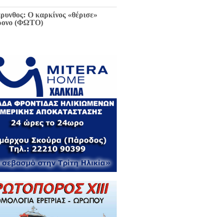
ρυνθος: Ο καρκίνος «θέρισε»
ρονο (ΦΩΤΟ)
ιαφθορά στη Χαλκίδα έχει
ελθόν και μέλλον / Αποκλειστικά
 EviaZoom.gr: Η ένορκη κατάθεση
ην Εισαγγελέα Χαλκίδας:
εφθαρμένοι στη Χαλκίδα όλοι οι
κούντες δημόσιοι λειτουργοί...»
ΓΡΑΦΑ)
ά την Χαλκίδα έμεινε χωρίς νερό
 το Βασιλικό λόγω ξανά νέας
κτης βλάβης...
 Κωνσταντοπούλου για σκάνδαλο
κλοπών: «Να κληθεί ο Εισαγγελέας
 Αρείου Πάγου Κ. Τζαβέλλας στην
τροπή Θεσμών και Διαφάνειας της
λής»