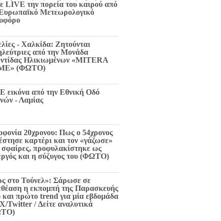
τε LIVE την πορεία του καιρού από
 Ευρωπαϊκό Μετεωρολογικό
υφόρο
ελίες - Χαλκίδα: Ζητούνται
ηλεύτριες από την Μονάδα
ντίδας Ηλικιωμένων «MITERA
ME» (ΦΩΤΟ)
E εικόνα από την Εθνική Οδό
νών - Λαμίας
οφονία 20χρονου: Πως ο 54χρονος
 έστησε καρτέρι και τον «γάζωσε»
6 σφαίρες, προφυλακίστηκε ως
εργός και η σύζυγος του (ΦΩΤΟ)
ς στο Τούνελ»: Σάρωσε σε
εθέαση η εκπομπή της Παρασκευής
) και πρώτο trend για μία εβδομάδα
X/Twitter / Δείτε αναλυτικά
ΩΤΟ)