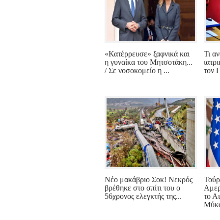
«Κατέρρευσε» ξαφνικά και
Τι α
η γυναίκα του Μητσοτάκη...
ιατρ
/ Σε νοσοκομείο η ...
τον 
Νέο μακάβριο Σοκ! Νεκρός
Τούρ
βρέθηκε στο σπίτι του ο
Αμερ
56χρονος ελεγκτής της...
το Αι
Μύκο