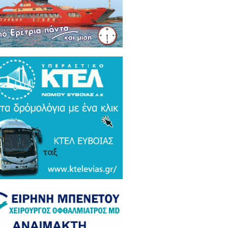
ρκικά ΜΜΕ: Συναγερμός και
μος σε Ελλάδα και Ισραήλ για τον
 Τουρκικό υπερσύχρονο βαλιστικό
αυλο με βεληνεκές 6.000 χιλιομέτρα
ΤΟ & ΒΙΝΤΕΟ)
α Gate: Την περίμεναν στη
εδρίαση λογοδοσίας και αυτή
αζε μετάλλια και έβλεπε τον
αθηναϊκό στο μπάσκετ / Τα άδεια
ανα της ξεφτίλας! (ΦΩΤΟ)
ξάρτητος βουλευτής Γιάννης
ακιώτης στο EviaZoom.gr:
ιτοκοσμικό το κράτος δικαίου στην
νανία του Μητσοτάκη, στο
χαστρο του καθεστώτος όσο ποτέ οι
οχλητικοί" δημοσιογράφοι...»
όπουλος: «Εάν τυχόν υπήρχε
τος δικαίου ο Εισαγγελέας του
ίου Πάγου θα έπρεπε να τιμωρηθεί
αδειγματικά...»