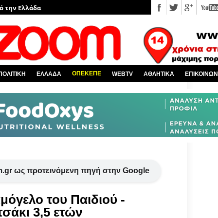
πό την Ελλάδα
υ EviaZoom.gr
νέα
 κόσμο
ΟΠΕΚΕΠΕ
ΠΟΛΙΤΙΚΗ
ΕΛΛΑΔΑ
WEBTV
ΑΘΛΗΤΙΚΑ
ΕΠΙΚΟΙΝΩΝ
Χαλκίδα και όλη την Εύβοια
.gr ως προτεινόμενη πηγή στην Google
μόγελο του Παιδιού -
σάκι 3,5 ετών