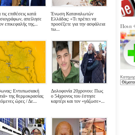
Στα
Βοιω
Κρή
 τις επιθέσεις κατά
Ένωση Καταναλωτών
σιογράφων, απείλησε
Ελλάδας: «Τι πρέπει να
ον επικεφαλής της...
προσέξετε για την ασφάλεια
(Sup
Ποια 
τω...
Ένω
Ολυ
ΑΕΚ
Νέε
Φύλ
την 
Κατηγορί
Γελά
Ξαφ
παρ
ωνας: Εντυπωσιακή
Δολοφονία 20χρονου: Πως
για
τιά» της θερμοκρασίας
ο 54χρονος του έστησε
ρου
πόμενες ώρες / Δε...
καρτέρι και τον «γάζωσε»...
μετά
υπο
με χ
καθ
αντι