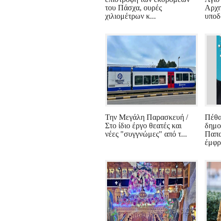
του Πάσχα, ουρές
Αρχη
χιλιομέτρων κ...
υποδ
Την Μεγάλη Παρασκευή /
Πέθα
Στο ίδιο έργο θεατές και
δημο
νέες "συγγνώμες" από τ...
Παπα
έμφρ