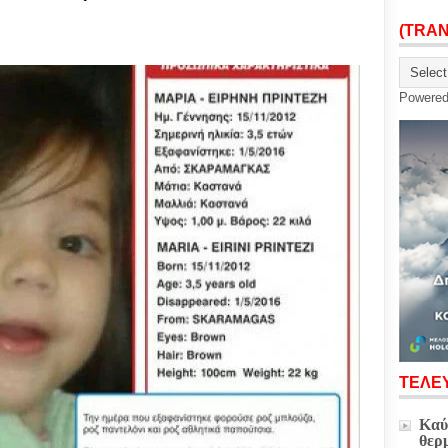
(TRA
Powere
ΤΕΛΕΥ
Καύ
θερ