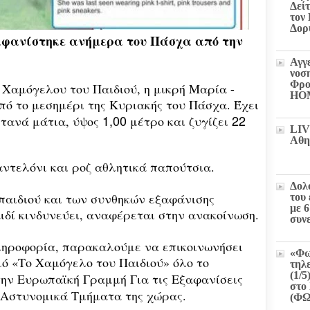
Δεί
τον
Δορ
φανίστηκε ανήμερα του Πάσχα από την
Αγγ
νοσ
Φρο
Χαμόγελου του Παιδιού, η μικρή Μαρία -
HO
πό το μεσημέρι της Κυριακής του Πάσχα. Έχει
1,00
22
στανά μάτια, ύψος
μέτρο και ζυγίζει
LIV
Αθη
ντελόνι και ροζ αθλητικά παπούτσια.
Δολ
 παιδιού και των συνθηκών εξαφάνισης
του
με 
αιδί κινδυνεύει, αναφέρεται στην ανακοίνωση.
συν
ληροφορία, παρακαλούμε να επικοινωνήσει
«Φω
ό «Το Χαμόγελο του Παιδιού» όλο το
τηλ
(1/5
την Ευρωπαϊκή Γραμμή Για τις Εξαφανίσεις
στο 
 Αστυνομικά Τμήματα της χώρας.
(Φ