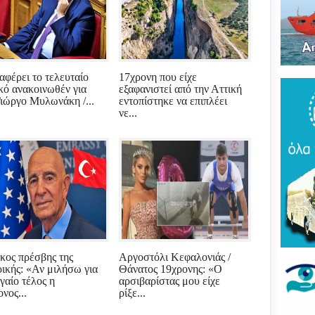
Του
τρό
νέο
πύρ
(ΦΩ
ναφέρει το τελευταίο
17χρονη που είχε
Βάκ
ικό ανακοινωθέν για
εξαφανιστεί από την Αττική
συν
Γιώργο Μυλωνάκη /...
εντοπίστηκε να επιπλέει
μοίρ
νε...
Παν
έδρ
Ανε
Σαρ
«Τρ
μπα
στό
"εν
Βελ
κος πρέσβης της
Αργοστόλι Κεφαλονιάς /
κρά
ικής: «Αν μιλήσω για
Θάνατος 19χρονης: «Ο
Αρε
γαίο τέλος η
αρσιβαρίστας μου είχε
παρ
νος...
ρίξε...