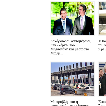
Σοκάρουν οι λεπτομέρειες:
Τι θα
Στα «χέρια» του
του κ
Μητσοτάκη και μέσα στο
Άρειο
Μαξίμ...
Με προβλήματα η
Έφτα
επιστροφή των εκδρομέων
Άγιο