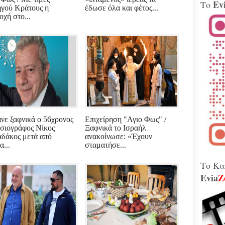
Ev
Το
Βίν
γού Κράτους η
έδωσε όλα και φέτος...
μοτ
οχή στο...
240 
Παλ
Θήβ
Τα 
Κοβέ
Μητ
εκτ
GAT
μετ
Γεω
νε ξαφνικά ο 56χρονος
Επιχείρηση "Αγιο Φως" /
Αδε
σιογράφος Νίκος
Ξαφνικά το Ισραήλ
κάν
δάκος μετά από
ανακοίνωσε: «Έχουν
διά
το 
α...
σταματήσε...
που
λειτ
Το Κα
Evia
Z
Χιόν
αυτό
σφο
Ελλ
περ