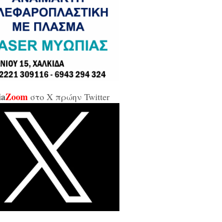
σε και σε εμένα μπάρμπα...»
κίδα: Άρον άρον την κοπάνησε η
ικήτρια της ΔΥΠΑ από το
αρτωλό» Επιμελητήριο Εύβοιας /
αν προσβλητική, ειρωνική και
ιωτική προς τους εργαζόμενους...»
ia
Zoom
στο X πρώην Twitter
οι της αντιπολίτευσης για τις νέες
καλύψεις: «Ο εισαγγελέας
βέλλας αθώωσε και τον εαυτό του,
απάτησε βάναυσα το ήδη
οποιημένο κράτος δικαίου με μία
ξικοματική διάταξη, θα κληθούν
 να λογοδοτήσουν και πρωτίστως ο
υθύνων και αυτού του εγκλήματος
ητσοτάκης...»
κίδα: Δείτε ζωντανά την κίνηση
 Παλαιά Γέφυρα (LIVE ΕΙΚΟΝΑ)