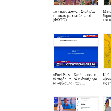
Το τερμάτισαν… Στόλισαν
Μετά
επιτάφιο με φωτάκια led
δημο
(ΦΩΤΟ)
και τ
«Fuel Pass»: Κατέρρευσε η
Καύσ
πλατφόρμα μόλις άνοιξε για
«βου
τα «ψίχουλα» των ...
τις ε