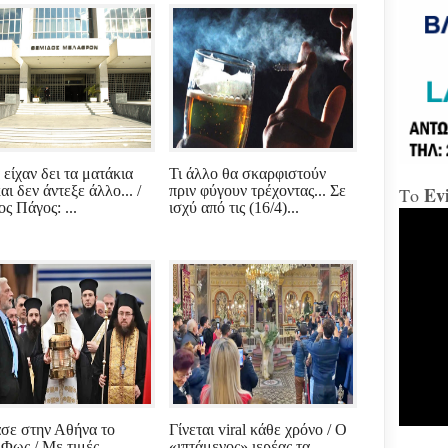
«Δώ
Χαλ
Διο
«αμ
«Ήτ
απαξ
 είχαν δει τα ματάκια
Τι άλλο θα σκαρφιστούν
αι δεν άντεξε άλλο... /
πριν φύγουν τρέχοντας... Σε
Ev
Το
Μύδρ
ς Πάγος: ...
ισχύ από τις (16/4)...
απο
Τζα
κατ
κακ
πρα
για
διε
κ.Μ
Χαλ
στη
σε στην Αθήνα το
Γίνεται viral κάθε χρόνο / Ο
 Φως / Με τιμές
«ιπτάμενος» ιερέας τα