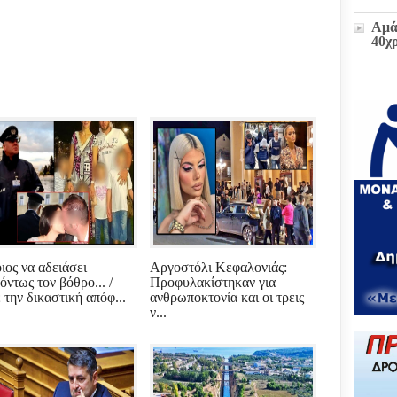
Αμά
40χ
Η δ
παρ
στο
πρώ
«Δι
διοι
(ΕΓ
Μετ
και
έκτα
ιος να αδειάσει
Αργοστόλι Κεφαλονιάς:
όντως τον βόθρο... /
Προφυλακίστηκαν για
 την δικαστική απόφ...
ανθρωποκτονία και οι τρεις
Ζωή
ν...
υπο
του
Επι
Βου