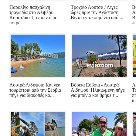
Παρολίγο πασχαλινή
Τροχαίο Λούτσα / Λίγες
Β
τραγωδία στο Αλιβέρι:
ώρες πριν την Ανάσταση:
Α
Κοριτσάκι 1,5 ετών ήπιε
Βίντεο ντοκουμέντο από ...
Β
πετρέ...
πα
Λουτρά Αιδηψού: Και νέα
Βόρεια Εύβοια - Λουτρά
Λ
τουρίστρια από την Σερβία
Αιδηψού: Ηλικιωμένη πήγε
Τ
πήγε για διακοπές κα...
για μπάνιο και βρήκε τ...
π
κ.