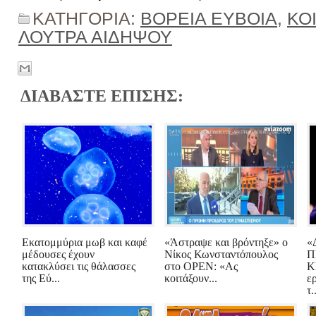
ΚΑΤΗΓΟΡΙΑ:
ΒΟΡΕΙΑ ΕΥΒΟΙΑ
,
ΚΟ
ΛΟΥΤΡΑ ΑΙΔΗΨΟΥ
ΔΙΑΒΑΣΤΕ ΕΠΙΣΗΣ:
Εκατομμύρια μωβ και καφέ
«Άστραψε και βρόντηξε» ο
«
μέδουσες έχουν
Νίκος Κωνσταντόπουλος
Π
κατακλύσει τις θάλασσες
στο OPEN: «Ας
Κ
της Εύ...
κοιτάξουν...
ε
τ.