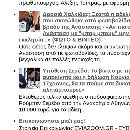
πρωθυπουργός, Αλέξης Τσίπρας, με αφορμή .
Δροσιά Χαλκίδας: Ξεσπά η αδελ
που σκοτώθηκε από φωτοβολίδα 
βράδυ της Ανάστασης - «Αν πιστε
Ανάσταση με "μπαμ μπουμ" μην
εκκλησία...» (ΦΩΤΟ & ΒΙΝΤΕΟ)
Ούτε φέτος δεν έλειψαν ακόμα και οι ακρωτη
Ανάσταση από τις φωτοβολίδες, τα πυροτεχν
βεγγαλικά σε πολλές περιοχές τη...
Υπόθεση Σεμέδο: Το βίντεο με τ
αυτοκίνητο και η δήλωση Κούγια
17χρονης, θα τα πούμε στα δικασ
αλητάμπουρες»
Ελεύθερος τελικά αφέθηκε ο ποδοσφαιριστή
Ρούμπεν Σεμέδο από την Ανακρίτρια Αθηνώ
10.000 ευρώ για το αδίκη...
Επικοινωνήστε μαζί μας!
Στοιχεία Επικοινωνίας EVIAZOOM.GR - ΕΥ