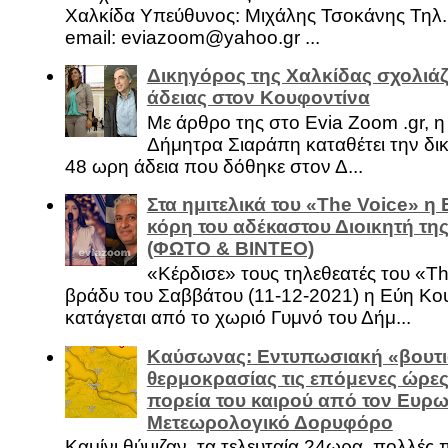
Χαλκίδα Υπεύθυνος: Μιχάλης Τσοκάνης Τηλ.
email: eviazoom@yahoo.gr ...
Δικηγόρος της Χαλκίδας σχολιάζ
άδειας στον Κουφοντίνα
Με άρθρο της στο Evia Zoom .gr, 
Δήμητρα Σιαράπη καταθέτει την δι
48 ωρη άδεια που δόθηκε στον Δ...
Στα ημιτελικά του «The Voice» η
κόρη του αδέκαστου Διοικητή της
(ΦΩΤΟ & ΒΙΝΤΕΟ)
«Κέρδισε» τους τηλεθεατές του «Th
βράδυ του Σαββάτου (11-12-2021) η Εύη Κο
κατάγεται από το χωριό Γυμνό του Δήμ...
Καύσωνας: Εντυπωσιακή «βουτι
θερμοκρασίας τις επόμενες ώρες 
πορεία του καιρού από τον Ευρ
Μετεωρολογικό Δορυφόρο
Καμίνι θύμιζαν, τα τελευταία 24ωρα, πολλές 