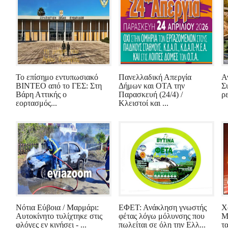
Το επίσημο εντυπωσιακό
Πανελλαδική Απεργία
Α
ΒΙΝΤΕΟ από το ΓΕΣ: Στη
Δήμων και ΟΤΑ την
Σ
Βάρη Αττικής ο
Παρασκευή (24/4) /
ρ
εορτασμός...
Κλειστοί και ...
Νότια Εύβοια / Μαρμάρι:
ΕΦΕΤ: Ανάκληση γνωστής
Χ
Αυτοκίνητο τυλίχτηκε στις
φέτας λόγω μόλυνσης που
Μ
φλόγες εν κινήσει - ...
πωλείται σε όλη την Ελλ...
τ