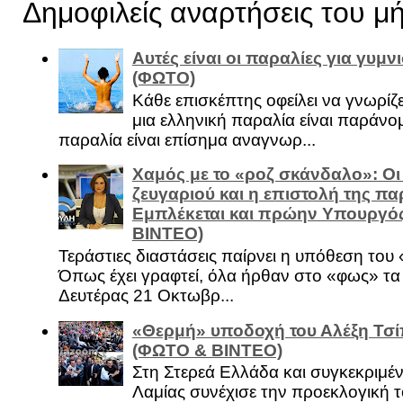
Δημοφιλείς αναρτήσεις του μ
Αυτές είναι οι παραλίες για γυμ
(ΦΩΤΟ)
Κάθε επισκέπτης οφείλει να γνωρίζε
μια ελληνική παραλία είναι παράνομ
παραλία είναι επίσημα αναγνωρ...
Χαμός με το «ροζ σκάνδαλο»: Οι
ζευγαριού και η επιστολή της πα
Εμπλέκεται και πρώην Υπουργό
ΒΙΝΤΕΟ)
Τεράστιες διαστάσεις παίρνει η υπόθεση του
Όπως έχει γραφτεί, όλα ήρθαν στο «φως» τ
Δευτέρας 21 Οκτωβρ...
«Θερμή» υποδοχή του Αλέξη Τσί
(ΦΩΤΟ & ΒΙΝΤΕΟ)
Στη Στερεά Ελλάδα και συγκεκριμέ
Λαμίας συνέχισε την προεκλογική τ