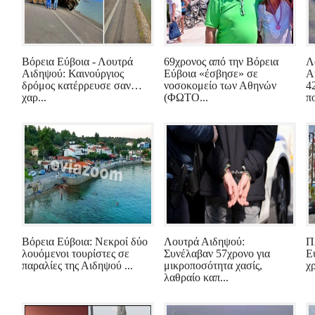
Βόρεια Εύβοια - Λουτρά
69χρονος από την Βόρεια
Λ
Αιδηψού: Καινούργιος
Εύβοια «έσβησε» σε
Α
δρόμος κατέρρευσε σαν…
νοσοκομείο των Αθηνών
4
χαρ...
(ΦΩΤΟ...
π
Βόρεια Εύβοια: Νεκροί δύο
Λουτρά Αιδηψού:
Π
λουόμενοι τουρίστες σε
Συνέλαβαν 57χρονο για
Ε
παραλίες της Αιδηψού ...
μικροποσότητα χασίς,
χ
λαθραίο καπ...