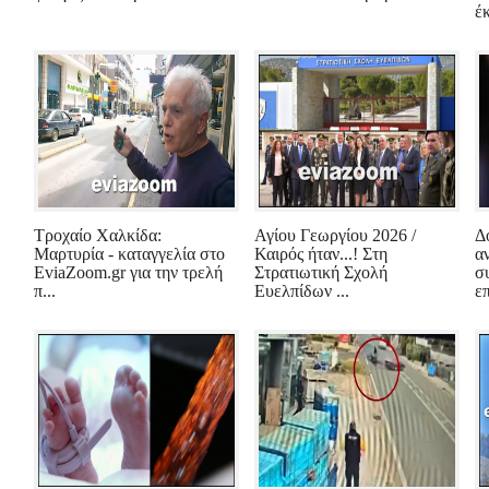
έκ
Τροχαίο Χαλκίδα:
Αγίου Γεωργίου 2026 /
Δ
Μαρτυρία - καταγγελία στο
Καιρός ήταν...! Στη
α
EviaZoom.gr για την τρελή
Στρατιωτική Σχολή
σ
π...
Ευελπίδων ...
επ