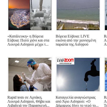
«Κατάλευκη» η Βόρεια
Βόρεια Εύβοια: LIVE
Ra
Εύβοια: Πολύ χιόνι και στα
εικόνα από την χιονισμένη
Α
Λουτρά Αιδηψού μέχρι τ...
παραλία της Αιδηψού
Α
Rapid tests σε Αρτάκη,
Καταγγελία αναγνώστριας
R
Λουτρά Αιδηψού, Θήβα και
από Άγιο Αιδηψού: «Ο
Λ
Λιβαδειά την Παρασκευή...
Δήμαρχος δίνει το νερό το...
Τ