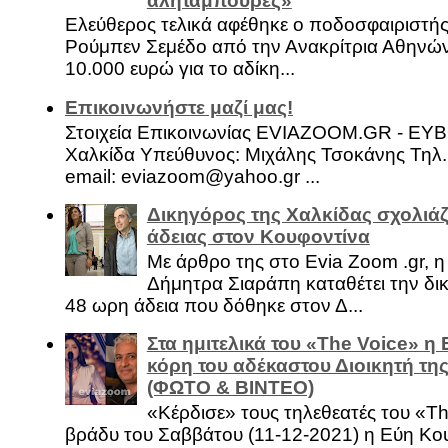
αλητάμπουρες»
Ελεύθερος τελικά αφέθηκε ο ποδοσφαιριστή
Ρούμπεν Σεμέδο από την Ανακρίτρια Αθηνώ
10.000 ευρώ για το αδίκη...
Επικοινωνήστε μαζί μας!
Στοιχεία Επικοινωνίας EVIAZOOM.GR - ΕΥ
Χαλκίδα Υπεύθυνος: Μιχάλης Τσοκάνης Τηλ.
email: eviazoom@yahoo.gr ...
Δικηγόρος της Χαλκίδας σχολιάζ
άδειας στον Κουφοντίνα
Με άρθρο της στο Evia Zoom .gr, 
Δήμητρα Σιαράπη καταθέτει την δι
48 ωρη άδεια που δόθηκε στον Δ...
Στα ημιτελικά του «The Voice» η
κόρη του αδέκαστου Διοικητή της
(ΦΩΤΟ & ΒΙΝΤΕΟ)
«Κέρδισε» τους τηλεθεατές του «Th
βράδυ του Σαββάτου (11-12-2021) η Εύη Κο