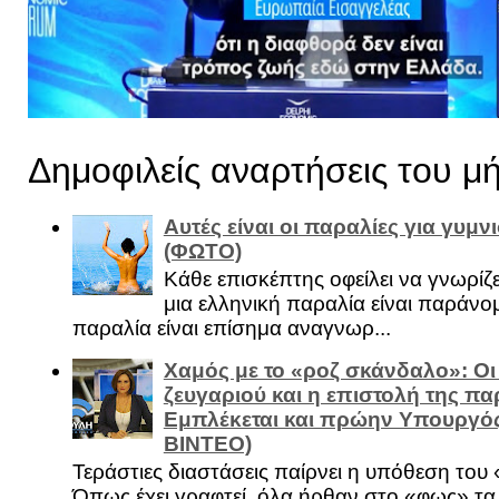
Δημοφιλείς αναρτήσεις του μ
Αυτές είναι οι παραλίες για γυμ
(ΦΩΤΟ)
Κάθε επισκέπτης οφείλει να γνωρίζε
μια ελληνική παραλία είναι παράνομ
παραλία είναι επίσημα αναγνωρ...
Χαμός με το «ροζ σκάνδαλο»: Οι
ζευγαριού και η επιστολή της πα
Εμπλέκεται και πρώην Υπουργό
ΒΙΝΤΕΟ)
Τεράστιες διαστάσεις παίρνει η υπόθεση του
Όπως έχει γραφτεί, όλα ήρθαν στο «φως» τ