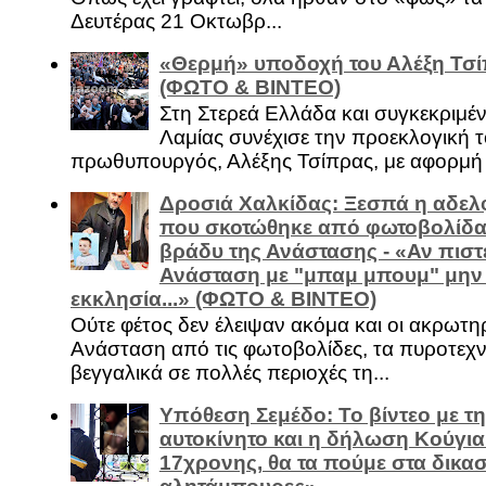
Δευτέρας 21 Οκτωβρ...
«Θερμή» υποδοχή του Αλέξη Τσί
(ΦΩΤΟ & ΒΙΝΤΕΟ)
Στη Στερεά Ελλάδα και συγκεκριμέ
Λαμίας συνέχισε την προεκλογική τ
πρωθυπουργός, Αλέξης Τσίπρας, με αφορμή .
Δροσιά Χαλκίδας: Ξεσπά η αδελ
που σκοτώθηκε από φωτοβολίδα 
βράδυ της Ανάστασης - «Αν πιστε
Ανάσταση με "μπαμ μπουμ" μην
εκκλησία...» (ΦΩΤΟ & ΒΙΝΤΕΟ)
Ούτε φέτος δεν έλειψαν ακόμα και οι ακρωτη
Ανάσταση από τις φωτοβολίδες, τα πυροτεχν
βεγγαλικά σε πολλές περιοχές τη...
Υπόθεση Σεμέδο: Το βίντεο με τ
αυτοκίνητο και η δήλωση Κούγια
17χρονης, θα τα πούμε στα δικασ