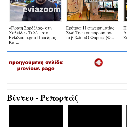
«Γιορτή Σαρδέλας» στη
Ερέτρια: Η επιχειρηματίας
Π
Χαλκίδα - Τι λέει στο
Ζωή Τσώκου παρουσίασε
Α
EviaZoom.gr ο Πρόεδρος
το βιβλίο «Ο Φάρος» (Φ...
Σ
Κατ...
Βίντεο - Ρεπορτάζ