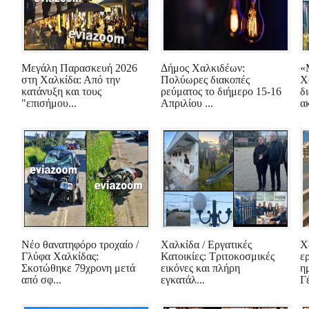
Μεγάλη Παρασκευή 2026
Δήμος Χαλκιδέων:
«
στη Χαλκίδα: Από την
Πολύωρες διακοπές
Χ
κατάνυξη και τους
ρεύματος το διήμερο 15-16
δ
"επισήμου...
Απριλίου ...
ακ
Νέο θανατηφόρο τροχαίο /
Χαλκίδα / Εργατικές
Χ
Γλύφα Χαλκίδας:
Κατοικίες: Τριτοκοσμικές
ε
Σκοτώθηκε 79χρονη μετά
εικόνες και πλήρη
η
από σφ...
εγκατάλ...
Γέ