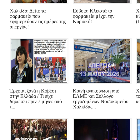
Χαλκίδα: Δείτε τα
Εύβοια: Κλειστά τα
Χ
φαρμακεία που
φαρμακεία μέχρι την
κ
εφημερεύουν τις ημέρες της
Κυριακή!
(
απεργίας!
Έρχεται ξανά η Κοβέσι
Κοινή ανακοίνωση από
Χ
στην Ελλάδα / Τι είχε
ΕΛΜΕ και Σύλλογο
τ
δηλώσει πριν 7 μήνες από
εργαζομένων Νοσοκομείου
κ
τ...
Χαλκίδας...