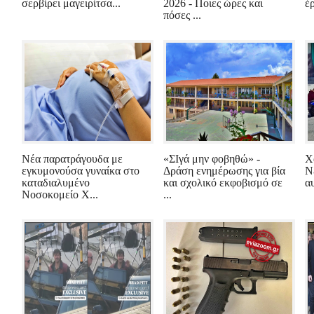
σερβίρει μαγειρίτσα...
2026 - Ποιες ώρες και
έρ
πόσες ...
Νέα παρατράγουδα με
«ΣΙγά μην φοβηθώ» -
Χ
εγκυμονούσα γυναίκα στο
Δράση ενημέρωσης για βία
Ν
καταδιαλυμένο
και σχολικό εκφοβισμό σε
α
Νοσοκομείο Χ...
...