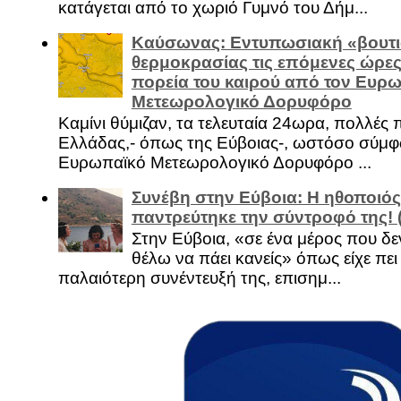
κατάγεται από το χωριό Γυμνό του Δήμ...
Καύσωνας: Εντυπωσιακή «βουτι
θερμοκρασίας τις επόμενες ώρες 
πορεία του καιρού από τον Ευρ
Μετεωρολογικό Δορυφόρο
Καμίνι θύμιζαν, τα τελευταία 24ωρα, πολλές 
Ελλάδας,- όπως της Εύβοιας-, ωστόσο σύμφ
Ευρωπαϊκό Μετεωρολογικό Δορυφόρο ...
Συνέβη στην Εύβοια: Η ηθοποιός
παντρεύτηκε την σύντροφό της!
Στην Εύβοια, «σε ένα μέρος που δεν
θέλω να πάει κανείς» όπως είχε πει 
παλαιότερη συνέντευξή της, επισημ...