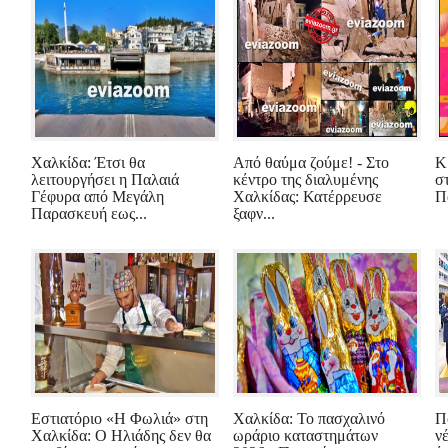
Χαλκίδα: Έτσι θα
Από θαύμα ζούμε! - Στο
Κ
λειτουργήσει η Παλαιά
κέντρο της διαλυμένης
σ
Γέφυρα από Μεγάλη
Χαλκίδας: Κατέρρευσε
Π
Παρασκευή εως...
ξαφν...
Εστιατόριο «Η Φωλιά» στη
Χαλκίδα: Το πασχαλινό
Πο
Χαλκίδα: Ο Ηλιάδης δεν θα
ωράριο καταστημάτων
ν