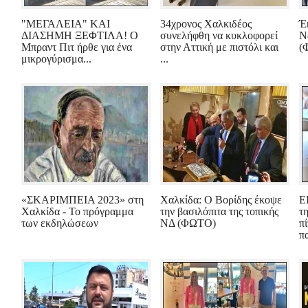
"ΜΕΓΑΛΕΙΑ" ΚΑΙ
34χρονος Χαλκιδέος
Έ
ΔΙΑΣΗΜΗ ΞΕΦΤΙΛΑ! Ο
συνελήφθη να κυκλοφορεί
Ν
Μπραντ Πιτ ήρθε για ένα
στην Αττική με πιστόλι και
(
μικρογύρισμα...
...
«ΣΚΑΡΙΜΠΕΙΑ 2023» στη
Χαλκίδα: Ο Βορίδης έκοψε
Ε
Χαλκίδα - Το πρόγραμμα
την βασιλόπιτα της τοπικής
τ
των εκδηλώσεων
ΝΔ (ΦΩΤΟ)
π
πα