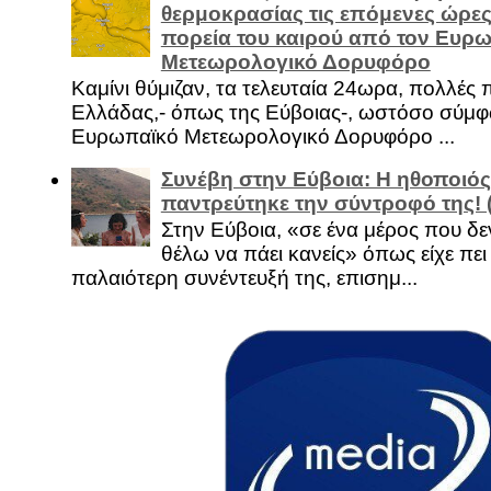
θερμοκρασίας τις επόμενες ώρες 
πορεία του καιρού από τον Ευρ
Μετεωρολογικό Δορυφόρο
Καμίνι θύμιζαν, τα τελευταία 24ωρα, πολλές 
Ελλάδας,- όπως της Εύβοιας-, ωστόσο σύμφ
Ευρωπαϊκό Μετεωρολογικό Δορυφόρο ...
Συνέβη στην Εύβοια: Η ηθοποιός
παντρεύτηκε την σύντροφό της!
Στην Εύβοια, «σε ένα μέρος που δεν
θέλω να πάει κανείς» όπως είχε πει 
παλαιότερη συνέντευξή της, επισημ...