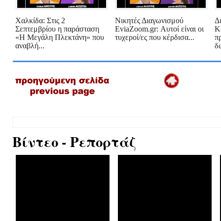
Χαλκίδα: Στις 2
Νικητές Διαγωνισμού
Δ
Σεπτεμβρίου η παράσταση
EviaZoom.gr: Αυτοί είναι οι
Κ
«Η Μεγάλη Πλεκτάνη» που
τυχεροί/ες που κέρδισα...
π
αναβλή...
δω
Βίντεο - Ρεπορτάζ