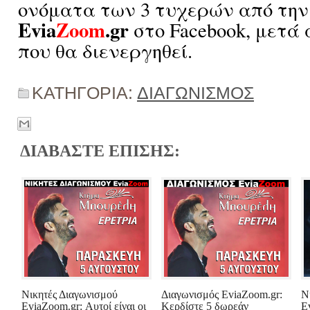
ονόματα των 3 τυχερών από την
Evia
Zoom
.gr
στο Facebook, μετά
που θα διενεργηθεί.
ΚΑΤΗΓΟΡΙΑ:
ΔΙΑΓΩΝΙΣΜΟΣ
ΔΙΑΒΑΣΤΕ ΕΠΙΣΗΣ:
Νικητές Διαγωνισμού
Διαγωνισμός EviaZoom.gr:
Ν
EviaZoom.gr: Αυτοί είναι οι
Κερδίστε 5 δωρεάν
E