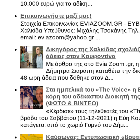
10.000 ευρώ για το αδίκη...
Επικοινωνήστε μαζί μας!
Στοιχεία Επικοινωνίας EVIAZOOM.GR - ΕΥ
Χαλκίδα Υπεύθυνος: Μιχάλης Τσοκάνης Τηλ.
email: eviazoom@yahoo.gr ...
Δικηγόρος της Χαλκίδας σχολιάζ
άδειας στον Κουφοντίνα
Με άρθρο της στο Evia Zoom .gr, 
Δήμητρα Σιαράπη καταθέτει την δι
48 ωρη άδεια που δόθηκε στον Δ...
Στα ημιτελικά του «The Voice» η
κόρη του αδέκαστου Διοικητή της
(ΦΩΤΟ & ΒΙΝΤΕΟ)
«Κέρδισε» τους τηλεθεατές του «Th
βράδυ του Σαββάτου (11-12-2021) η Εύη Κο
κατάγεται από το χωριό Γυμνό του Δήμ...
Καύσωνας: Εντυπωσιακή «βουτι