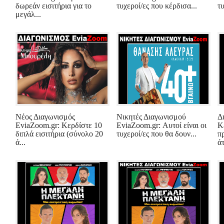
δωρεάν εισιτήρια για το
τυχεροί/ες που κέρδισα...
τυ
μεγάλ...
Νέος Διαγωνισμός
Νικητές Διαγωνισμού
Δ
EviaZoom.gr: Κερδίστε 10
EviaZoom.gr: Αυτοί είναι οι
Κ
διπλά εισιτήρια (σύνολο 20
τυχεροί/ες που θα δουν...
π
ά...
άτ