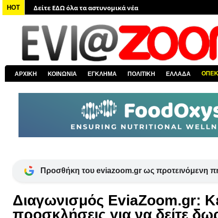
HOT
Δείτε ΕΔΩ όλα τα νέα από τον κόσμο
Δείτε ΕΔΩ όλα τα νέα για την Χαλκίδα και όλη την Εύβοια
Δείτε ΕΔΩ όλες τις ειδήσεις από την Ελλάδα
Δείτε ΕΔΩ όλα τα πολιτικά νέα
Δείτε ΕΔΩ τις αποκαλύψεις του EviaZoom.gr
ΟΠΕ
ΑΡΧΙΚΗ
ΚΟΙΝΩΝΙΑ
ΕΓΚΛΗΜΑ
ΠΟΛΙΤΙΚΗ
ΕΛΛΑΔΑ
Προσθήκη του eviazoom.gr ως προτεινόμενη π
Διαγωνισμός EviaZoom.gr: Κ
προσκλήσεις για να δείτε δω