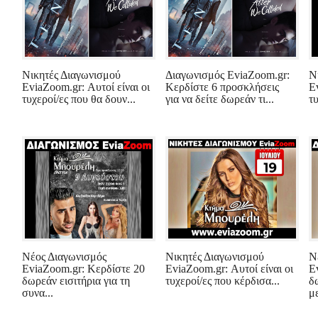
Νικητές Διαγωνισμού
Διαγωνισμός EviaZoom.gr:
Ν
EviaZoom.gr: Αυτοί είναι οι
Κερδίστε 6 προσκλήσεις
E
τυχεροί/ες που θα δουν...
για να δείτε δωρεάν τι...
τυ
Νέος Διαγωνισμός
Νικητές Διαγωνισμού
Ν
EviaZoom.gr: Κερδίστε 20
EviaZoom.gr: Αυτοί είναι οι
E
δωρεάν εισιτήρια για τη
τυχεροί/ες που κέρδισα...
δ
συνα...
με