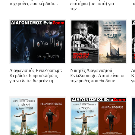
τυχεροί/ες που κέρδισα...
εισιτήρια (με ποτό) για
τυ
την...
Διαγωνισμός EviaZoom.gr:
Νικητές Διαγωνισμού
Δ
Κερδίστε 6 προσκλήσεις
EviaZoom.gr: Αυτοί είναι οι
Κ
για να δείτε δωρεάν τη...
τυχεροί/ες που θα δουν...
γι