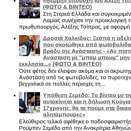
«Θερμή» υποδοχή του Αλέξη Τσί
(ΦΩΤΟ & ΒΙΝΤΕΟ)
Στη Στερεά Ελλάδα και συγκεκριμέ
Λαμίας συνέχισε την προεκλογική τ
πρωθυπουργός, Αλέξης Τσίπρας, με αφορμή .
Δροσιά Χαλκίδας: Ξεσπά η αδελ
που σκοτώθηκε από φωτοβολίδα 
βράδυ της Ανάστασης - «Αν πιστε
Ανάσταση με "μπαμ μπουμ" μην
εκκλησία...» (ΦΩΤΟ & ΒΙΝΤΕΟ)
Ούτε φέτος δεν έλειψαν ακόμα και οι ακρωτη
Ανάσταση από τις φωτοβολίδες, τα πυροτεχν
βεγγαλικά σε πολλές περιοχές τη...
Υπόθεση Σεμέδο: Το βίντεο με τ
αυτοκίνητο και η δήλωση Κούγια
17χρονης, θα τα πούμε στα δικασ
αλητάμπουρες»
Ελεύθερος τελικά αφέθηκε ο ποδοσφαιριστή
Ρούμπεν Σεμέδο από την Ανακρίτρια Αθηνώ