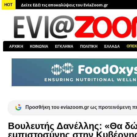
Δείτε ΕΔΩ τις αποκαλύψεις του EviaZoom.gr
HOT
Δείτε ΕΔΩ όλα τα αστυνομικά νέα
Δείτε ΕΔΩ όλα τα νέα από τον κόσμο
Δείτε ΕΔΩ όλα τα νέα για την Χαλκίδα και όλη την Εύβοια
Δείτε ΕΔΩ όλες τις ειδήσεις από την Ελλάδα
ΟΠΕ
ΑΡΧΙΚΗ
ΚΟΙΝΩΝΙΑ
ΕΓΚΛΗΜΑ
ΠΟΛΙΤΙΚΗ
ΕΛΛΑΔΑ
Δείτε ΕΔΩ όλα τα πολιτικά νέα
Προσθήκη του eviazoom.gr ως προτεινόμενη π
Βουλευτής Δανέλλης: «Θα 
εμπιστοσύνης στην Κυβέρνη