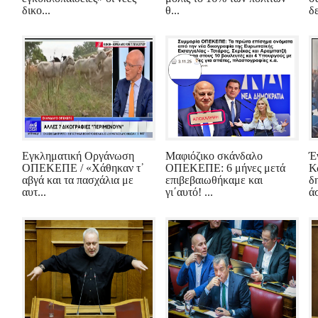
δικο...
θ...
δε
Εγκληματική Οργάνωση
Μαφιόζικο σκάνδαλο
Έ
ΟΠΕΚΕΠΕ / «Χάθηκαν τ᾽
ΟΠΕΚΕΠΕ: 6 μήνες μετά
Κ
αβγά και τα πασχάλια με
επιβεβαιωθήκαμε και
δ
αυτ...
γι΄αυτό! ...
ά