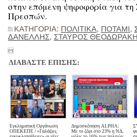
στην επόμενη ψηφοφορία για τη
Πρεσπών.
ΚΑΤΗΓΟΡΙΑ:
ΠΟΛΙΤΙΚΑ
,
ΠΟΤΑΜΙ
,
ΔΑΝΕΛΛΗΣ
,
ΣΤΑΥΡΟΣ ΘΕΟΔΩΡΑΚ
ΔΙΑΒΑΣΤΕ ΕΠΙΣΗΣ:
Εγκληματική Οργάνωση
Δημοσκόπηση ALPHA:
Σ
ΟΠΕΚΕΠΕ / «Γαλάζιες
Με το ζόρι στο 23% η ΝΔ,
φ
εγκυκλοπαίδειες» οι νέες
μόλις το 16% των πολιτών
σ