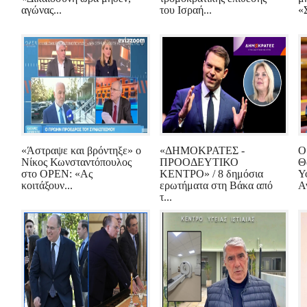
αγώνας...
του Ισραή...
«
«Άστραψε και βρόντηξε» ο
«ΔΗΜΟΚΡΑΤΕΣ -
Ο
Νίκος Κωνσταντόπουλος
ΠΡΟΟΔΕΥΤΙΚΟ
Θ
στο OPEN: «Ας
ΚΕΝΤΡΟ» / 8 δημόσια
Υ
κοιτάξουν...
ερωτήματα στη Βάκα από
Α
τ...