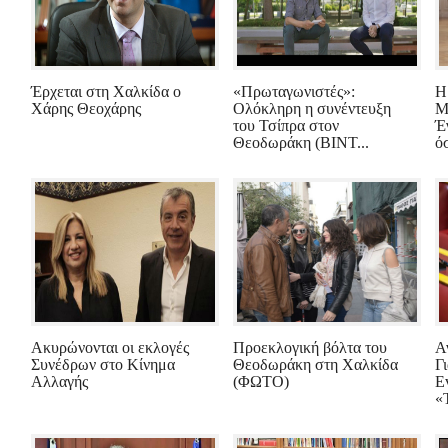
Έρχεται στη Χαλκίδα ο
«Πρωταγωνιστές»:
Η
Χάρης Θεοχάρης
Ολόκληρη η συνέντευξη
Μ
του Τσίπρα στον
Έ
Θεοδωράκη (ΒΙΝΤ...
όσ
Ακυρώνονται οι εκλογές
Προεκλογική βόλτα του
Α
Συνέδρων στο Κίνημα
Θεοδωράκη στη Χαλκίδα
Γ
Αλλαγής
(ΦΩΤΟ)
E
«