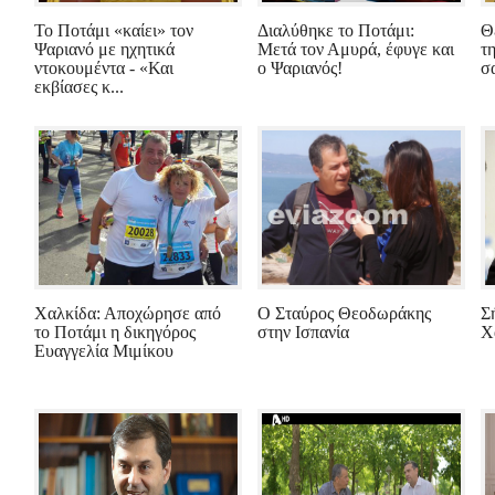
Το Ποτάμι «καίει» τον
Διαλύθηκε το Ποτάμι:
Θ
Ψαριανό με ηχητικά
Μετά τον Αμυρά, έφυγε και
τ
ντοκουμέντα - «Και
ο Ψαριανός!
σα
εκβίασες κ...
Χαλκίδα: Αποχώρησε από
Ο Σταύρος Θεοδωράκης
Σ
το Ποτάμι η δικηγόρος
στην Ισπανία
Χ
Ευαγγελία Μιμίκου