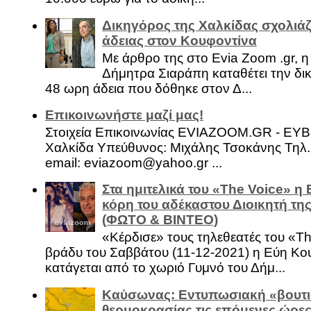
Δικηγόρος της Χαλκίδας σχολιάζ
άδειας στον Κουφοντίνα
Με άρθρο της στο Evia Zoom .gr, 
Δήμητρα Σιαράπη καταθέτει την δι
48 ωρη άδεια που δόθηκε στον Δ...
Επικοινωνήστε μαζί μας!
Στοιχεία Επικοινωνίας EVIAZOOM.GR - ΕΥ
Χαλκίδα Υπεύθυνος: Μιχάλης Τσοκάνης Τηλ.
email: eviazoom@yahoo.gr ...
Στα ημιτελικά του «The Voice» η
κόρη του αδέκαστου Διοικητή της
(ΦΩΤΟ & ΒΙΝΤΕΟ)
«Κέρδισε» τους τηλεθεατές του «Th
βράδυ του Σαββάτου (11-12-2021) η Εύη Κο
κατάγεται από το χωριό Γυμνό του Δήμ...
Καύσωνας: Εντυπωσιακή «βουτι
θερμοκρασίας τις επόμενες ώρες 