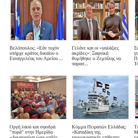
Βελόπουλος: «Εάν τυχόν
Γελάνε και οι «γαλάζιες
Σ
υπήρχε κράτος δικαίου ο
ακρίδες»: Ξαφνικά
γ
Εισαγγελέας του Αρείου ...
θυμήθηκε ο Ζεμπίλης να
Π
παρασ...
Τσ
Οργή λαού και σφοδρά
Κόμμα Πειρατών Ελλάδας:
Τ
"πυρά" στην Ημερίδα
«Καταδίκη της
Μ
«Δικαιοσύνη ώρα μηδέν,
τρομοκρατικής επίθεσης
μ