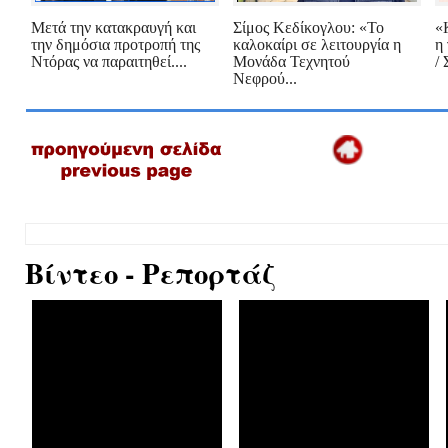
Μετά την κατακραυγή και
Σίμος Κεδίκογλου: «Το
«
την δημόσια προτροπή της
καλοκαίρι σε λειτουργία η
η
Ντόρας να παραιτηθεί....
Μονάδα Τεχνητού
/ 
Νεφρού...
Βίντεο - Ρεπορτάζ