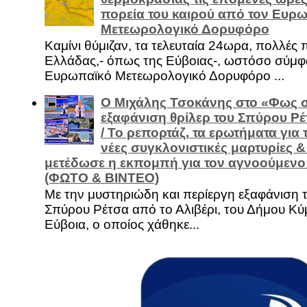
πορεία του καιρού από τον Ευρ
Μετεωρολογικό Δορυφόρο
Καμίνι θύμιζαν, τα τελευταία 24ωρα, πολλές 
Ελλάδας,- όπως της Εύβοιας-, ωστόσο σύμφ
Ευρωπαϊκό Μετεωρολογικό Δορυφόρο ...
Ο Μιχάλης Τσοκάνης στο «Φως σ
εξαφάνιση θρίλερ του Σπύρου Ρέ
/ Το ρεπορτάζ, τα ερωτήματα για τ
νέες συγκλονιστικές μαρτυρίες 
μετέδωσε η εκπομπή για τον αγνοούμενο 
(ΦΩΤΟ & ΒΙΝΤΕΟ)
Με την μυστηριώδη και περίεργη εξαφάνιση 
Σπύρου Ρέτσα από το Αλιβέρι, του Δήμου Κύμ
Εύβοια, ο οποίος χάθηκε...