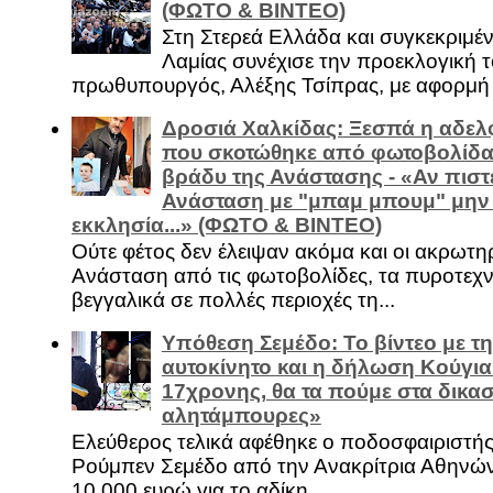
(ΦΩΤΟ & ΒΙΝΤΕΟ)
Στη Στερεά Ελλάδα και συγκεκριμέ
Λαμίας συνέχισε την προεκλογική τ
πρωθυπουργός, Αλέξης Τσίπρας, με αφορμή .
Δροσιά Χαλκίδας: Ξεσπά η αδελ
που σκοτώθηκε από φωτοβολίδα 
βράδυ της Ανάστασης - «Αν πιστε
Ανάσταση με "μπαμ μπουμ" μην
εκκλησία...» (ΦΩΤΟ & ΒΙΝΤΕΟ)
Ούτε φέτος δεν έλειψαν ακόμα και οι ακρωτη
Ανάσταση από τις φωτοβολίδες, τα πυροτεχν
βεγγαλικά σε πολλές περιοχές τη...
Υπόθεση Σεμέδο: Το βίντεο με τ
αυτοκίνητο και η δήλωση Κούγια
17χρονης, θα τα πούμε στα δικασ
αλητάμπουρες»
Ελεύθερος τελικά αφέθηκε ο ποδοσφαιριστή
Ρούμπεν Σεμέδο από την Ανακρίτρια Αθηνώ
10.000 ευρώ για το αδίκη...