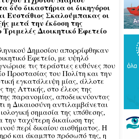
Του
α δύο δικαστήρια οι δικηγόροι
τρό
νέο
ι Ευστάθιος Σκαλούμπακας οι
πύρ
ξής μετά την έκδοση της
(ΦΩ
ο
Τριμελές Διοικητικό Εφετείο
Βάκ
συν
μοίρ
λληνικού Δημοσίου απορρίφθηκαν
Παν
οικητικό Εφετείο, με υψηλό
έδρ
γνώρισε τις τεράστιες ευθύνες που
ο Προστασίας του Πολίτη και την
Ανε
Σαρ
στική εγκατάλειψη μίας, άλλοτε
«Τρ
 της Αττικής, στο έλεος της
μπα
στό
της παρανομίας, αποδεικνύοντας
"εν
ότι η Δικαιοσύνη αντιλαμβάνεται
ιολογική σημασία της υπόθεσης,
Βελ
κρά
α την ταχύτερη δικαίωση της
Αρε
οινού περί δικαίου αισθήματος. Η
παρ
ληρό και άκαμπτο πρόσωπό της, η