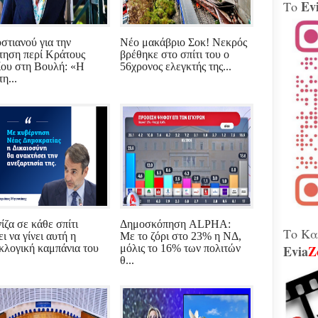
Ev
Το
Βίν
μοτ
240 
στιανού για την
Νέο μακάβριο Σοκ! Νεκρός
Παλ
τηση περί Κράτους
βρέθηκε στο σπίτι του ο
Θήβ
ίου στη Βουλή: «Η
56χρονος ελεγκτής της...
η...
Τα 
Κοβέ
Μητ
εκτ
GAT
μετ
Γεω
Αδε
κάν
διά
το 
που
ίζα σε κάθε σπίτι
Δημοσκόπηση ALPHA:
λειτ
Το Κα
ι να γίνει αυτή η
Με το ζόρι στο 23% η ΝΔ,
κλογική καμπάνια του
μόλις το 16% των πολιτών
Evia
Z
θ...
Χιόν
αυτό
σφο
Ελλ
περ