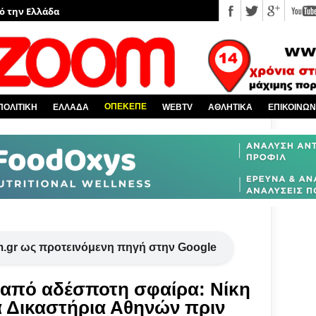
πό την Ελλάδα
υ EviaZoom.gr
νέα
 κόσμο
ΟΠΕΚΕΠΕ
ΠΟΛΙΤΙΚΗ
ΕΛΛΑΔΑ
WEBTV
ΑΘΛΗΤΙΚΑ
ΕΠΙΚΟΙΝΩΝ
Χαλκίδα και όλη την Εύβοια
.gr ως προτεινόμενη πηγή στην Google
 από αδέσποτη σφαίρα: Νίκη
α Δικαστήρια Αθηνών πριν