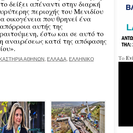
το δείξει απέναντι στην διαρκή
«Δώ
υρύτερης περιοχής του Μενιδίου
ία οικογένεια που θρηνεί ένα
απόρροια αυτής της
Χαλ
ραιτούμενη, έστω και σε αυτό το
Διο
«αμ
ση αναιρέσεως κατά της απόφασης
«Ήτ
απαξ
ίου».
Ev
Το
ΙΚΑΣΤΗΡΙΑ ΑΘΗΝΩΝ
,
ΕΛΛΑΔΑ
,
ΕΛΛΗΝΙΚΟ
Μύδρ
απο
Τζα
κατ
κακ
πρα
για
διε
κ.Μ
Χαλ
στη