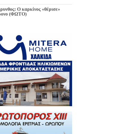
ρυνθος: Ο καρκίνος «θέρισε»
ρονο (ΦΩΤΟ)
ιαφθορά στη Χαλκίδα έχει
ελθόν και μέλλον / Αποκλειστικά
 EviaZoom.gr: Η ένορκη κατάθεση
ην Εισαγγελέα Χαλκίδας:
εφθαρμένοι στη Χαλκίδα όλοι οι
κούντες δημόσιοι λειτουργοί...»
ΓΡΑΦΑ)
ά την Χαλκίδα έμεινε χωρίς νερό
 το Βασιλικό λόγω ξανά νέας
κτης βλάβης...
 Κωνσταντοπούλου για σκάνδαλο
κλοπών: «Να κληθεί ο Εισαγγελέας
 Αρείου Πάγου Κ. Τζαβέλλας στην
τροπή Θεσμών και Διαφάνειας της
λής»