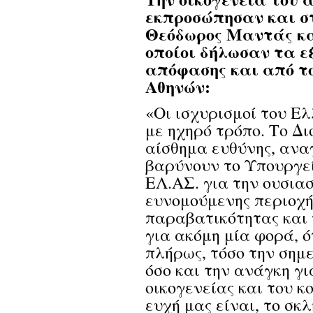
εκπροσώπησαν και στ
Θεόδωρος Μαντάς κα
οποίοι δήλωσαν τα ε
απόφασης και από τ
Αθηνών
:
«Οι ισχυρισμοί του Ε
με ηχηρό τρόπο. Το Δι
αίσθημα ευθύνης, ανα
βαρύνουν το Υπουργεί
ΕΛ.ΑΣ. για την ουσια
ευνομούμενης περιοχής
παραβατικότητας και 
για ακόμη μία φορά, 
πλήρως, τόσο την σημε
όσο και την ανάγκη γι
οικογενείας και του κ
ευχή μας είναι, το σκ