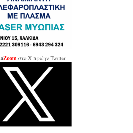
σε και σε εμένα μπάρμπα...»
κίδα: Άρον άρον την κοπάνησε η
ικήτρια της ΔΥΠΑ από το
αρτωλό» Επιμελητήριο Εύβοιας /
αν προσβλητική, ειρωνική και
ιωτική προς τους εργαζόμενους...»
ia
Zoom
στο X πρώην Twitter
οι της αντιπολίτευσης για τις νέες
καλύψεις: «Ο εισαγγελέας
βέλλας αθώωσε και τον εαυτό του,
απάτησε βάναυσα το ήδη
οποιημένο κράτος δικαίου με μία
ξικοματική διάταξη, θα κληθούν
 να λογοδοτήσουν και πρωτίστως ο
υθύνων και αυτού του εγκλήματος
ητσοτάκης...»
κίδα: Δείτε ζωντανά την κίνηση
 Παλαιά Γέφυρα (LIVE ΕΙΚΟΝΑ)