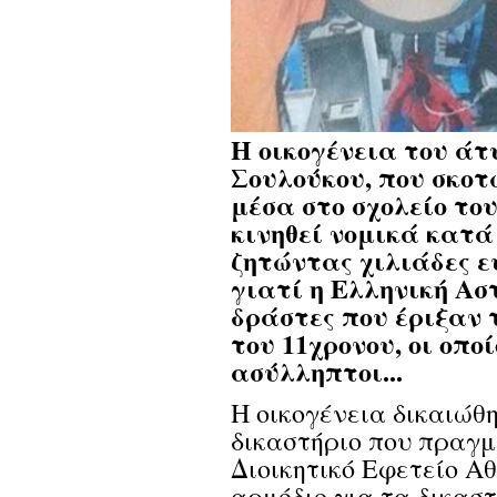
Η οικογένεια του άτ
Σουλούκου, που σκο
μέσα στο σχολείο του
κινηθεί νομικά κατά
ζητώντας χιλιάδες ε
γιατί η Ελληνική Ασ
δράστες που έριξαν 
του 11χρονου, οι οπο
ασύλληπτοι...
Η οικογένεια δικαιώθ
δικαστήριο που πραγμ
Διοικητικό Εφετείο Α
αρμόδιο για τα δικασ