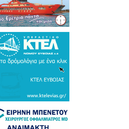
ρκικά ΜΜΕ: Συναγερμός και
μος σε Ελλάδα και Ισραήλ για τον
 Τουρκικό υπερσύχρονο βαλιστικό
αυλο με βεληνεκές 6.000 χιλιομέτρα
ΤΟ & ΒΙΝΤΕΟ)
α Gate: Την περίμεναν στη
εδρίαση λογοδοσίας και αυτή
αζε μετάλλια και έβλεπε τον
αθηναϊκό στο μπάσκετ / Τα άδεια
ανα της ξεφτίλας! (ΦΩΤΟ)
ξάρτητος βουλευτής Γιάννης
ακιώτης στο EviaZoom.gr:
ιτοκοσμικό το κράτος δικαίου στην
νανία του Μητσοτάκη, στο
χαστρο του καθεστώτος όσο ποτέ οι
οχλητικοί" δημοσιογράφοι...»
όπουλος: «Εάν τυχόν υπήρχε
τος δικαίου ο Εισαγγελέας του
ίου Πάγου θα έπρεπε να τιμωρηθεί
αδειγματικά...»