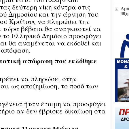
τας δεύτερη νίκη κόντρα στις
Αμά
ού Δημοσίου και την άρνηση του
40χ
ου Κράτους να πληρώσει την
α τώρα βέβαια θα αναγκαστεί να
Η δ
ν το Ελληνικό Δημόσιο προσφύγει
παρ
αι θα αναμένεται να εκδοθεί και
στο
πρώ
ή απόφαση.
«Δι
διοι
αστική απόφαση που εκδόθηκε
(ΕΓ
Μετ
πρέπει να πληρώσει στην
και
έκτα
ου, ως αποζημίωση, το ποσό των
Ζωή
κογένεια ήταν έτοιμη να προσφύγει
υπο
του
ήριο αν δεν έβρισκε δικαίωση στα
Επι
Βου
άτυχου 11χρονου Μάριου