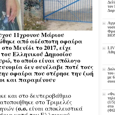
Δεί
τον
Δορ
Αγγ
νοσ
Φρο
υχου 11χρονου Μάριου
HO
τώθηκε από αδέσποτη σφαίρα
 στο Μενίδι το 2017, είχε
LIV
 του Ελληνικού Δημοσίου
Αθη
υρώ, το οποίο είναι υπόλογο
τυνομία δεν συνέλαβε ποτέ τους
Δολ
την σφαίρα που στέρησε την ζωή
του
ίοι και παραμένουν
με 
συν
ηκε και στο δευτεροβάθμιο
«Φω
τηλ
ατοποιήθηκε στο Τριμελές
(1/5
σ.σ.
στο 
θηνών (
είναι αποκλειστικά
(Φ
τήρια κατά του Ελληνικού