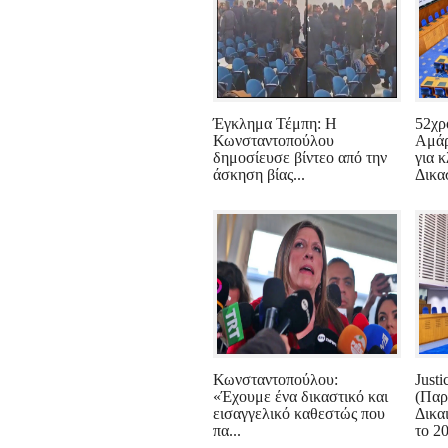
Έγκλημα Τέμπη: Η
52χρ
Κωνσταντοπούλου
Αμάρ
δημοσίευσε βίντεο από την
για 
άσκηση βίας...
Δικασ
Κωνσταντοπούλου:
Just
«Έχουμε ένα δικαστικό και
(Παρ
εισαγγελικό καθεστώς που
Δικα
πα...
το 20