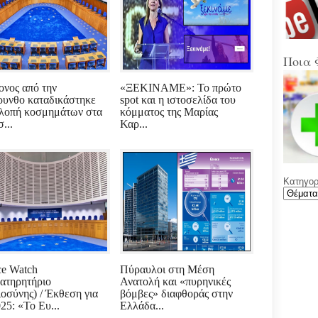
Στα
Βοιω
Κρή
(Sup
Ποια 
Ένω
Ολυ
ονος από την
«ΞΕΚΙΝΑΜΕ»: Το πρώτο
ΑΕΚ
υνθο καταδικάστηκε
spot και η ιστοσελίδα του
κλοπή κοσμημάτων στα
κόμματος της Μαρίας
...
Καρ...
Νέε
Φύλ
την 
Κατηγορί
Γελά
Ξαφ
παρ
για
ρου
μετά
υπο
με χ
ice Watch
Πύραυλοι στη Μέση
καθ
ατηρητήριο
Ανατολή και «πυρηνικές
αντι
ιοσύνης) / Έκθεση για
βόμβες» διαφθοράς στην
25: «Το Ευ...
Ελλάδα...