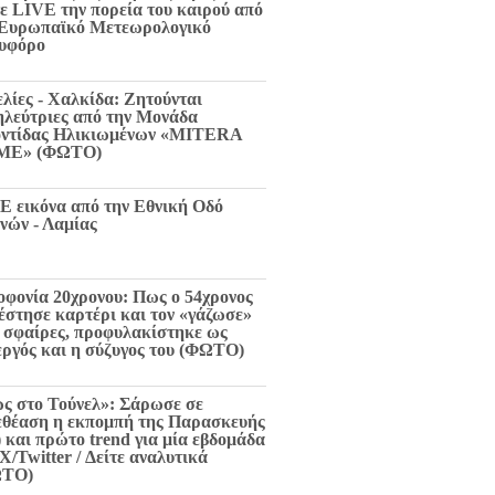
τε LIVE την πορεία του καιρού από
 Ευρωπαϊκό Μετεωρολογικό
υφόρο
ελίες - Χαλκίδα: Ζητούνται
ηλεύτριες από την Μονάδα
ντίδας Ηλικιωμένων «MITERA
ME» (ΦΩΤΟ)
E εικόνα από την Εθνική Οδό
νών - Λαμίας
οφονία 20χρονου: Πως ο 54χρονος
 έστησε καρτέρι και τον «γάζωσε»
6 σφαίρες, προφυλακίστηκε ως
εργός και η σύζυγος του (ΦΩΤΟ)
ς στο Τούνελ»: Σάρωσε σε
εθέαση η εκπομπή της Παρασκευής
) και πρώτο trend για μία εβδομάδα
X/Twitter / Δείτε αναλυτικά
ΩΤΟ)