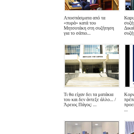
Αποσπάσματα από τα
Καρυ
«πυρά» κατά του
συζή
Μητσοτάκη στη συζήτηση
Δικα
για το σάπιο...
συζήτ
Τι θα είχαν δει τα ματάκια
Κορν
του και δεν άντεξε άλλο... /
πρέπε
Άρειος Πάγος: ...
προε
...