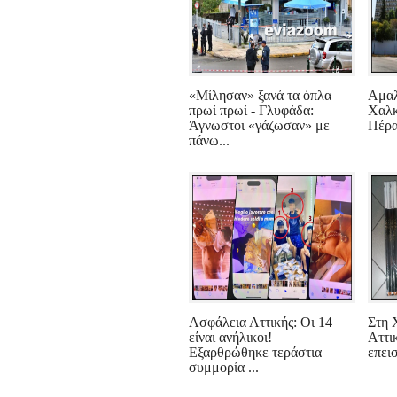
«Μίλησαν» ξανά τα όπλα
Αμαλ
πρωί πρωί - Γλυφάδα:
Χαλκ
Άγνωστοι «γάζωσαν» με
Πέρα
πάνω...
Ασφάλεια Αττικής: Οι 14
Στη 
είναι ανήλικοι!
Αττι
Εξαρθρώθηκε τεράστια
επει
συμμορία ...