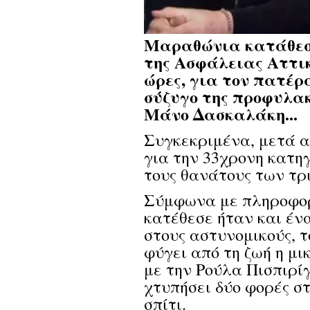
Μαραθώνια κατάθεσ
της Ασφάλειας Αττικ
ώρες, για τον πατέρ
σύζυγο της προφυλακ
Μάνο Δασκαλάκη...
Συγκεκριμένα, μετά α
για την 33χρονη κατη
τους θανάτους των τρ
Σύμφωνα με πληροφορ
κατέθεσε ήταν και ένα
στους αστυνομικούς, τ
φύγει από τη ζωή η μι
με την Ρούλα Πισπιρίγ
χτυπήσει δύο φορές σ
σπίτι.