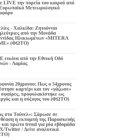
τε LIVE την πορεία του καιρού από
 Ευρωπαϊκό Μετεωρολογικό
υφόρο
ελίες - Χαλκίδα: Ζητούνται
ηλεύτριες από την Μονάδα
ντίδας Ηλικιωμένων «MITERA
ME» (ΦΩΤΟ)
E εικόνα από την Εθνική Οδό
νών - Λαμίας
οφονία 20χρονου: Πως ο 54χρονος
 έστησε καρτέρι και τον «γάζωσε»
6 σφαίρες, προφυλακίστηκε ως
εργός και η σύζυγος του (ΦΩΤΟ)
ς στο Τούνελ»: Σάρωσε σε
εθέαση η εκπομπή της Παρασκευής
) και πρώτο trend για μία εβδομάδα
X/Twitter / Δείτε αναλυτικά
ΩΤΟ)