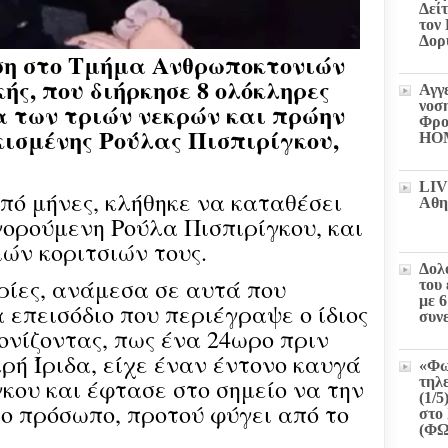
Δεί
τον
Δορ
η στο Τμήμα Ανθρωποκτονιών
ής, που διήρκησε 8 ολόκληρες
Αγγ
α των τριών νεκρών και πρώην
νοσ
Φρο
ισμένης Ρούλας Πισπιρίγκου,
HO
LIV
πό μήνες, κλήθηκε να καταθέσει
Αθη
γορούμενη Ρούλα Πισπιρίγκου, και
ιών κοριτσιών τους.
Δολ
ίες, ανάμεσα σε αυτά που
του
με 
 επεισόδιο που περιέγραψε ο ίδιος
συν
ονίζοντας, πως ένα 24ωρο πριν
κρή Ίριδα, είχε έναν έντονο καυγά
«Φω
κου και έφτασε στο σημείο να την
τηλ
(1/5
το πρόσωπο, προτού φύγει από το
στο 
(Φ