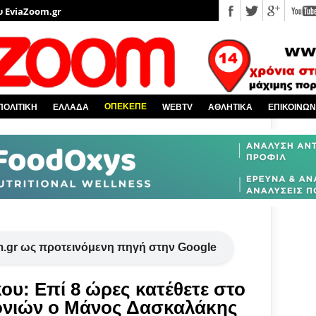
υ EviaZoom.gr
νέα
 κόσμο
Χαλκίδα και όλη την Εύβοια
πό την Ελλάδα
ΟΠΕΚΕΠΕ
ΠΟΛΙΤΙΚΗ
ΕΛΛΑΔΑ
WEBTV
ΑΘΛΗΤΙΚΑ
ΕΠΙΚΟΙΝΩΝ
.gr ως προτεινόμενη πηγή στην Google
ου: Επί 8 ώρες κατέθετε στο
νιών ο Μάνος Δασκαλάκης