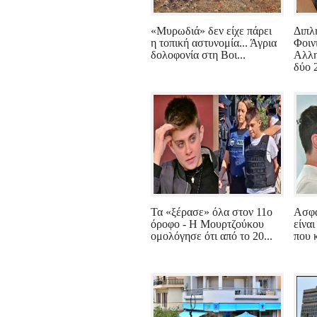
«Μυρωδιά» δεν είχε πάρει
Διπλ
η τοπική αστυνομία... Άγρια
Φοιν
δολοφονία στη Βοι...
Αλλη
δύο 2
Τα «ξέρασε» όλα στον 11ο
Ασφά
όροφο - Η Μουρτζούκου
είναι
ομολόγησε ότι από το 20...
που κ