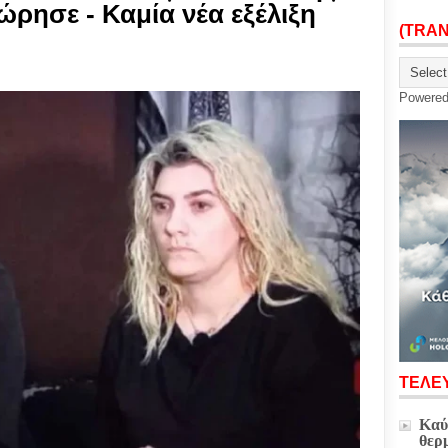
ώρησε - Καμία νέα εξέλιξη
(TRA
Powere
ΤΕΛΕΥ
Καύ
θερ