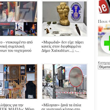
Στα
Βοιω
Κρή
(Sup
Ποια 
Ένω
Ολυ
ΑΕΚ
εο - ντοκουμέντο από
«Μυρωδιά» δεν είχε πάρει
Νέε
ονική συμπλοκή
κανείς στον διεφθαρμένο
Φύλ
νων του νυχτερινού
Δήμο Χαλκιδέων...;; -...
την 
.
Κατηγορί
Γελά
Ξαφ
παρ
για
ρου
μετά
υπο
με χ
καθ
αντι
λλήψεις για την
«Μίλησαν» ξανά τα όπλα
EEK MAFIA»: Μόνο
σε νυχτερινό κέντρο στο