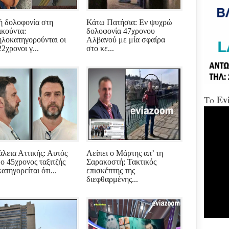
«Δώ
ή δολοφονία στη
Κάτω Πατήσια: Εν ψυχρώ
ικούντα:
δολοφονία 47χρονου
λοκατηγορούνται οι
Αλβανού με μία σφαίρα
Χαλ
2χρονοι γ...
στο κε...
Διο
«αμ
«Ήτ
απαξ
Ev
Το
Μύδρ
απο
Τζα
κατ
κακ
πρα
λεια Αττικής: Αυτός
Λείπει ο Μάρτης απ’ τη
για
διε
 ο 45χρονος ταξιτζής
Σαρακοστή; Τακτικός
κ.Μ
ατηγορείται ότι...
επισκέπτης της
διεφθαρμένης...
Χαλ
στη