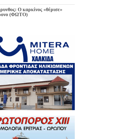
ρυνθος: Ο καρκίνος «θέρισε»
ρονο (ΦΩΤΟ)
ιαφθορά στη Χαλκίδα έχει
ελθόν και μέλλον / Αποκλειστικά
 EviaZoom.gr: Η ένορκη κατάθεση
ην Εισαγγελέα Χαλκίδας:
εφθαρμένοι στη Χαλκίδα όλοι οι
κούντες δημόσιοι λειτουργοί...»
ΓΡΑΦΑ)
ά την Χαλκίδα έμεινε χωρίς νερό
 το Βασιλικό λόγω ξανά νέας
κτης βλάβης...
 Κωνσταντοπούλου για σκάνδαλο
κλοπών: «Να κληθεί ο Εισαγγελέας
 Αρείου Πάγου Κ. Τζαβέλλας στην
τροπή Θεσμών και Διαφάνειας της
λής»