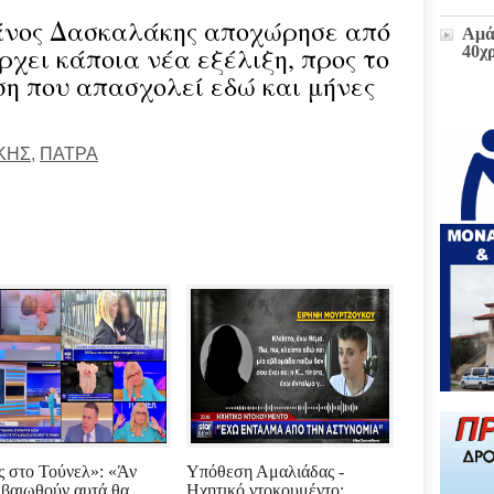
άνος Δασκαλάκης αποχώρησε από
Αμά
χει κάποια νέα εξέλιξη, προς το
40χ
ση που απασχολεί εδώ και μήνες
Η δ
παρ
ΚΗΣ
,
ΠΑΤΡΑ
στο
πρώ
«Δι
διοι
(ΕΓ
Μετ
και
έκτα
Ζωή
υπο
του
Επι
Βου
 στο Τούνελ»: «Άν
Υπόθεση Αμαλιάδας -
εβαιωθούν αυτά θα
Ηχητικό ντοκουμέντο: