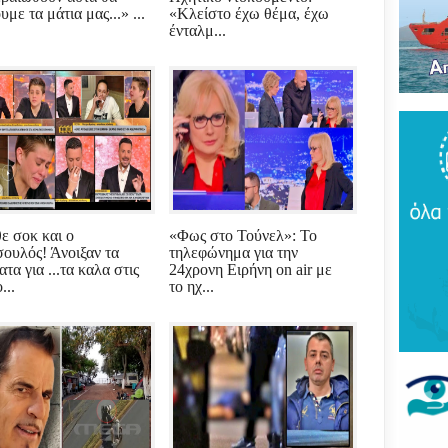
Του
υμε τα μάτια μας...» ...
«Κλείστο έχω θέμα, έχω
τρό
ένταλμ...
νέο
πύρ
(ΦΩ
Βάκ
συν
μοίρ
Παν
έδρ
Ανε
ε σοκ και ο
«Φως στο Τούνελ»: Το
Σαρ
ουλός! Άνοιξαν τα
τηλεφώνημα για την
«Τρ
τα για ...τα καλα στις
24χρονη Ειρήνη on air με
μπα
...
το ηχ...
στό
"εν
Βελ
κρά
Αρε
παρ