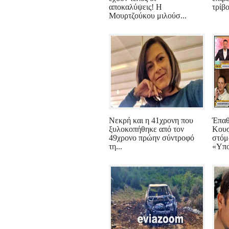
αποκαλύψεις! Η
τρίβο
Μουρτζούκου μιλούσ...
Nεκρή και η 41χρονη που
Έπαθ
ξυλοκοπήθηκε από τον
Κουσ
49χρονο πρώην σύντροφό
στόμα
τη...
«Υπο