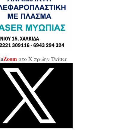
σε και σε εμένα μπάρμπα...»
κίδα: Άρον άρον την κοπάνησε η
ικήτρια της ΔΥΠΑ από το
αρτωλό» Επιμελητήριο Εύβοιας /
αν προσβλητική, ειρωνική και
ιωτική προς τους εργαζόμενους...»
ia
Zoom
στο X πρώην Twitter
οι της αντιπολίτευσης για τις νέες
καλύψεις: «Ο εισαγγελέας
βέλλας αθώωσε και τον εαυτό του,
απάτησε βάναυσα το ήδη
οποιημένο κράτος δικαίου με μία
ξικοματική διάταξη, θα κληθούν
 να λογοδοτήσουν και πρωτίστως ο
υθύνων και αυτού του εγκλήματος
ητσοτάκης...»
κίδα: Δείτε ζωντανά την κίνηση
 Παλαιά Γέφυρα (LIVE ΕΙΚΟΝΑ)