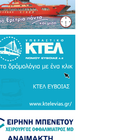
ρκικά ΜΜΕ: Συναγερμός και
μος σε Ελλάδα και Ισραήλ για τον
 Τουρκικό υπερσύχρονο βαλιστικό
αυλο με βεληνεκές 6.000 χιλιομέτρα
ΤΟ & ΒΙΝΤΕΟ)
α Gate: Την περίμεναν στη
εδρίαση λογοδοσίας και αυτή
αζε μετάλλια και έβλεπε τον
αθηναϊκό στο μπάσκετ / Τα άδεια
ανα της ξεφτίλας! (ΦΩΤΟ)
ξάρτητος βουλευτής Γιάννης
ακιώτης στο EviaZoom.gr:
ιτοκοσμικό το κράτος δικαίου στην
νανία του Μητσοτάκη, στο
χαστρο του καθεστώτος όσο ποτέ οι
οχλητικοί" δημοσιογράφοι...»
όπουλος: «Εάν τυχόν υπήρχε
τος δικαίου ο Εισαγγελέας του
ίου Πάγου θα έπρεπε να τιμωρηθεί
αδειγματικά...»