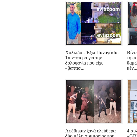
Χαλκίδα - Έξω Παναγίτσα:
Βίντ
Τα νεότερα για την
τη φ
δολοφονία που είχε
θαμώ
«βαπτισ...
κέν..
Αφέθηκαν ξανά ελεύθερα
4 συ
δύο μέλη συμμορίας που
«GR